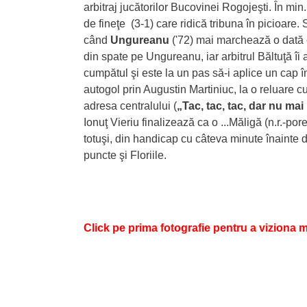
arbitraj jucătorilor Bucovinei Rogojeşti. În mi
de fineţe (3-1) care ridică tribuna în picioare.
când
Ungureanu
('72) mai marchează o dată c
din spate pe Ungureanu, iar arbitrul Băltuţă î
cumpătul şi este la un pas să-i aplice un cap în
autogol prin Augustin Martiniuc, la o reluare 
adresa centralului (
„Tac, tac, tac, dar nu mai
Ionuţ Vieriu finalizează ca o ...Măligă (n.r.-po
totuşi, din handicap cu câteva minute înainte d
puncte şi Floriile.
Click pe prima fotografie pentru a viziona m