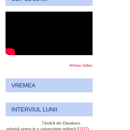
Arhiva Video
VREMEA
INTERVIUL LUNII
Tânără din Darabani,
admisă prima la o universitate militară
FOTO