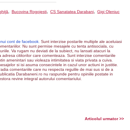
,
,
,
ghiţă
Bucovina Rogojesti
CS Sanatatea Darabani
Gigi Oleniuc
unui cont de facebook.
Sunt interzise postarile multiple ale aceluiasi
mentariilor. Nu sunt permise mesajele cu tenta antisociala, cu
riile. Va rugam nu deviati de la subiect, nu lansati atacuri la
 la adresa cititorilor care comenteaza. Sunt interzise comentariile
ntin amenintari sau violeaza intimitatea si viata privata a cuiva.
esajelor si isi asuma consecintele in cazul unor actiuni in justitie.
 radia comentariile care nu respecta regulile de mai sus si de a
. Publicatia Darabaneni.ro nu raspunde pentru opiniile postate in
estora revine integral autorului comentariului.
Articolul urmator >>