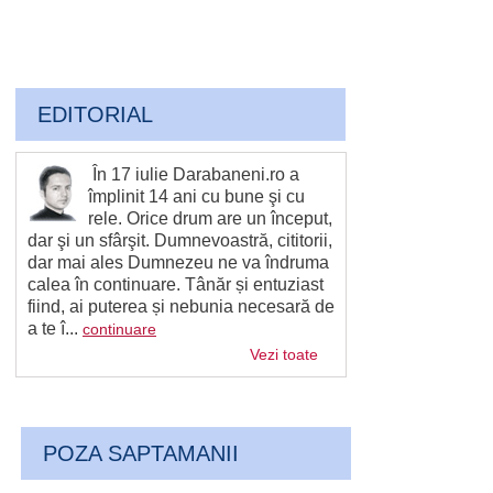
EDITORIAL
În 17 iulie Darabaneni.ro a
împlinit 14 ani cu bune şi cu
rele. Orice drum are un început,
dar şi un sfârşit. Dumnevoastră, cititorii,
dar mai ales Dumnezeu ne va îndruma
calea în continuare. Tânăr și entuziast
fiind, ai puterea și nebunia necesară de
a te î...
continuare
Vezi toate
POZA SAPTAMANII