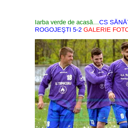
Iarba verde de acasă…
CS SĂNĂ
ROGOJEŞTI 5-2
GALERIE FOT