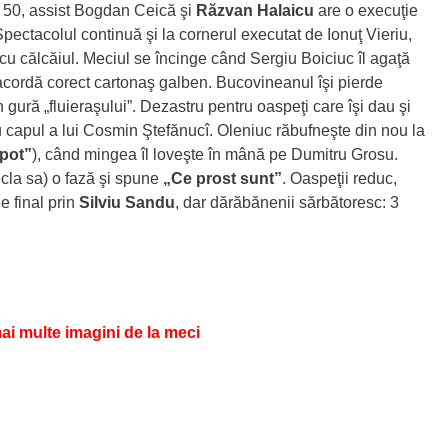
n. 50, assist Bogdan Ceică şi
Răzvan Halaicu
are o execuţie
 Spectacolul continuă şi la cornerul executat de Ionuţ Vieriu,
u călcăiul. Meciul se încinge când Sergiu Boiciuc îl agaţă
i acordă corect cartonaş galben. Bucovineanul îşi pierde
 gură „fluieraşului”. Dezastru pentru oaspeţi care îşi dau şi
cu capul a lui Cosmin Ştefănucî. Oleniuc răbufneşte din nou la
 pot”
), când mingea îl loveşte în mână pe Dumitru Grosu.
recla sa) o fază şi spune
„Ce prost sunt”
. Oaspeţii reduc,
e final prin
Silviu Sandu
, dar dărăbănenii sărbătoresc: 3
ai multe imagini de la meci