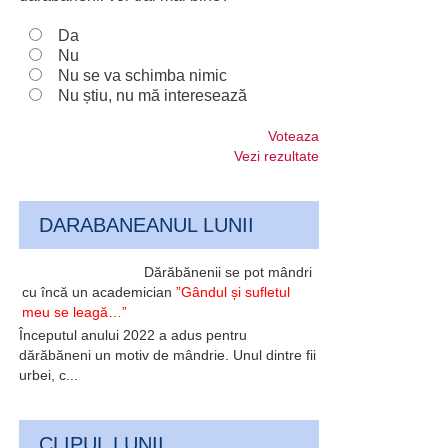
Da
Nu
Nu se va schimba nimic
Nu știu, nu mă interesează
Voteaza
Vezi rezultate
DARABANEANUL LUNII
Dărăbănenii se pot mândri
cu încă un academician
”Gândul și sufletul
meu se leagă…”
Începutul anului 2022 a adus pentru
dărăbăneni un motiv de mândrie. Unul dintre fii
urbei, c...
CLIPUL LUNII