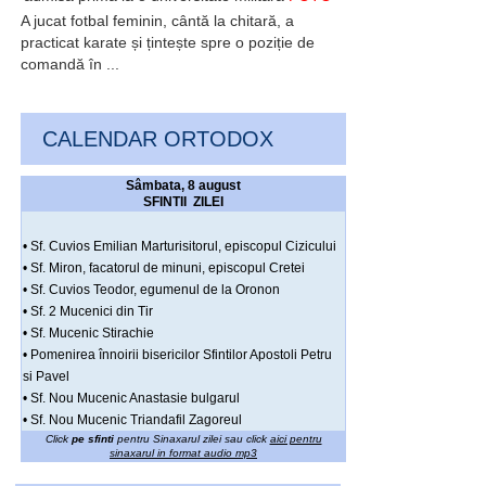
A jucat fotbal feminin, cântă la chitară, a
practicat karate și țintește spre o poziție de
comandă în ...
CALENDAR ORTODOX
Sâmbata, 8 august
SFINTII ZILEI
• Sf. Cuvios Emilian Marturisitorul, episcopul Cizicului
• Sf. Miron, facatorul de minuni, episcopul Cretei
• Sf. Cuvios Teodor, egumenul de la Oronon
• Sf. 2 Mucenici din Tir
• Sf. Mucenic Stirachie
• Pomenirea înnoirii bisericilor Sfintilor Apostoli Petru
si Pavel
• Sf. Nou Mucenic Anastasie bulgarul
• Sf. Nou Mucenic Triandafil Zagoreul
Click
pe sfinti
pentru Sinaxarul zilei sau click
aici pentru
sinaxarul in format audio mp3