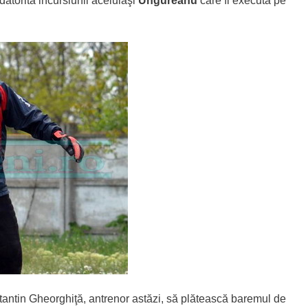
datorită incursiunii aceluiaşi
Ungureanu
care îl execută pe
stantin Gheorghiţă, antrenor astăzi, să plătească baremul de