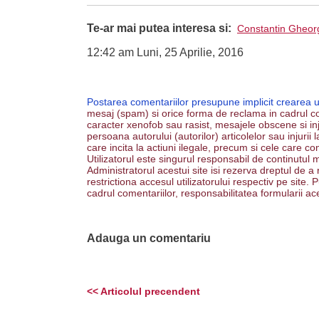
Te-ar mai putea interesa si:
Constantin Gheor
12:42 am Luni, 25 Aprilie, 2016
Postarea comentariilor presupune implicit crearea 
mesaj (spam) si orice forma de reclama in cadrul co
caracter xenofob sau rasist, mesajele obscene si inju
persoana autorului (autorilor) articolelor sau injurii
care incita la actiuni ilegale, precum si cele care co
Utilizatorul este singurul responsabil de continutul m
Administratorul acestui site isi rezerva dreptul de a
restrictiona accesul utilizatorului respectiv pe site
cadrul comentariilor, responsabilitatea formularii ac
Adauga un comentariu
<< Articolul precendent