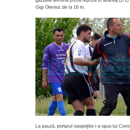
gazdele termină prima repriză în avantaj (2-1) 
Gigi Oleniuc de la 16 m.
La pauză, portarul oaspeţilor i-a spus lui Con