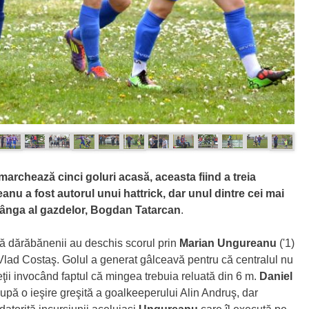
 marchează cinci goluri acasă, aceasta fiind a treia
anu a fost autorul unui hattrick, dar unul dintre cei mai
 stânga al gazdelor, Bogdan Tatarcan
.
, că dărăbănenii au deschis scorul prin
Marian Ungureanu
('1)
 Vlad Costaş. Golul a generat gâlceavă pentru că centralul nu
peţii invocând faptul că mingea trebuia reluată din 6 m.
Daniel
 după o ieşire greşită a goalkeeperului Alin Andruş, dar