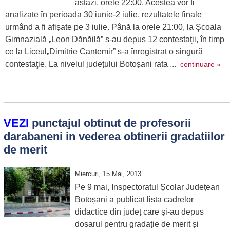
astăzi, orele 22:00. Acestea vor fi
analizate în perioada 30 iunie-2 iulie, rezultatele finale
urmând a fi afișate pe 3 iulie. Până la orele 21:00, la Şcoala
Gimnazială „Leon Dănăilă” s-au depus 12 contestaţii, în timp
ce la Liceul„Dimitrie Cantemir” s-a înregistrat o singură
contestaţie. La nivelul județului Botoșani rata ...
continuare »
VEZI
punctajul obtinut de profesorii
darabaneni in vederea obtinerii gradatiilor
de merit
Miercuri, 15 Mai, 2013
Pe 9 mai, Inspectoratul Școlar Județean
Botoșani a publicat lista cadrelor
didactice din județ care și-au depus
dosarul pentru gradație de merit și