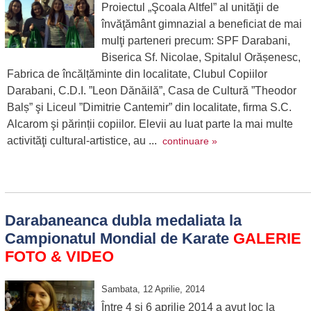
Proiectul „Şcoala Altfel” al unităţii de
învăţământ gimnazial a beneficiat de mai
mulţi parteneri precum: SPF Darabani,
Biserica Sf. Nicolae, Spitalul Orășenesc,
Fabrica de încălțăminte din localitate, Clubul Copiilor
Darabani, C.D.I. ”Leon Dănăilă”, Casa de Cultură ”Theodor
Balș” şi Liceul ”Dimitrie Cantemir” din localitate, firma S.C.
Alcarom şi părinții copiilor. Elevii au luat parte la mai multe
activităţi cultural-artistice, au ...
continuare »
Darabaneanca dubla medaliata la
Campionatul Mondial de Karate
GALERIE
FOTO & VIDEO
Sambata, 12 Aprilie, 2014
Între 4 și 6 aprilie 2014 a avut loc la