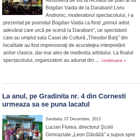
Atmosferă de vis la recitalul de pian al lui
Bogdan Vaida de la Darabani! Liviu
Andronic, moderatorul spectacolului, l-a
prezentat pe pianistul Bogdan Vaida ca fiind „primul artist
adevărat care urcă pe scenă la Darabani”, iar spectatorii
care au umplut sala Casei de Cultură „Theodor Balş” din
localitate au fost impresionaţi de acurateţea interpretării
ariilor clasice, dar mai ales de modestia artistului. La finalul
spectacolului, organizatorii au adunat din ...
continuare »
La anul, pe Gradinita nr. 4 din Cornesti
urmeaza sa se puna lacatul
Sambata, 07 Decembrie, 2013
Lucian Florea, directorul Şcolii
Gimnaziale „Leon Dănăilă” a supus spre