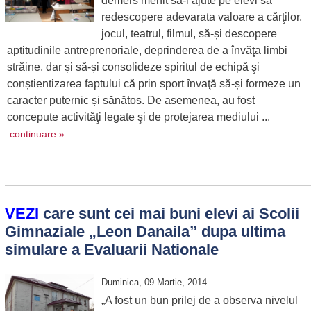
demers menit să-i ajute pe elevi să
redescopere adevarata valoare a cărţilor,
jocul, teatrul, filmul, să-și descopere
aptitudinile antreprenoriale, deprinderea de a învăţa limbi
străine, dar și să-și consolideze spiritul de echipă şi
conștientizarea faptului că prin sport ȋnvaţă să-și formeze un
caracter puternic și sănătos. De asemenea, au fost
concepute activităţi legate şi de protejarea mediului ...
continuare »
VEZI
care sunt cei mai buni elevi ai Scolii
Gimnaziale „Leon Danaila” dupa ultima
simulare a Evaluarii Nationale
Duminica, 09 Martie, 2014
„A fost un bun prilej de a observa nivelul