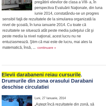
pregătirii elevilor de clasa a VIII- a, în
perspectiva Evaluării Naţionale, din luna
iunie 2014, constatându-se un progres
sensibil faţă de rezultatele de la simularea organizată la
nivel de şcoală, în luna ianuarie 2014. Cu toate că
rezultatele se situează atât peste media judeţului cât şi
peste media la nivel naţional, acest lucru nu ne
entuziasmează. Ştim că mai este de lucru, mai ales la
matematică, însă, ...
continuare »
Elevii darabaneni reiau cursurile
.
Drumurile din zona orasului Darabani
deschise circulatiei
Luni, 27 Ianuarie, 2014
„Aştept încă rezultatele din zonă, să