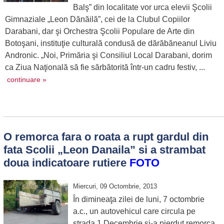
Balş” din localitate vor urca elevii Şcolii
Gimnaziale „Leon Dănăilă”, cei de la Clubul Copiilor
Darabani, dar şi Orchestra Şcolii Populare de Arte din
Botoşani, instituţie culturală condusă de dărăbăneanul Liviu
Andronic. „Noi, Primăria şi Consiliul Local Darabani, dorim
ca Ziua Naţională să fie sărbătorită într-un cadru festiv, ...
continuare »
O remorca fara o roata a rupt gardul din
fata Scolii „Leon Danaila” si a strambat
doua indicatoare rutiere
FOTO
Miercuri, 09 Octombrie, 2013
În dimineaţa zilei de luni, 7 octombrie
a.c., un autovehicul care circula pe
strada 1 Decembrie şi-a pierdut remorca