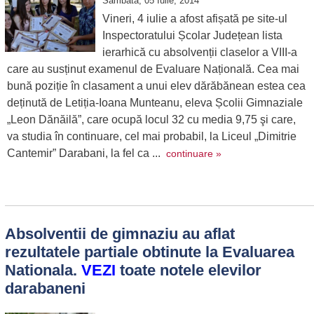
Sambata, 05 Iulie, 2014
Vineri, 4 iulie a afost afișată pe site-ul
Inspectoratului Școlar Județean lista
ierarhică cu absolvenții claselor a VIII-a
care au susținut examenul de Evaluare Națională. Cea mai
bună poziție în clasament a unui elev dărăbănean estea cea
deținută de Letiția-Ioana Munteanu, eleva Școlii Gimnaziale
„Leon Dănăilă”, care ocupă locul 32 cu media 9,75 şi care,
va studia în continuare, cel mai probabil, la Liceul „Dimitrie
Cantemir” Darabani, la fel ca ...
continuare »
Absolventii de gimnaziu au aflat
rezultatele partiale obtinute la Evaluarea
Nationala.
VEZI
toate notele elevilor
darabaneni