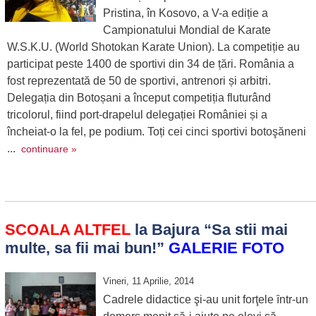
Pristina, în Kosovo, a V-a ediție a
Campionatului Mondial de Karate
W.S.K.U. (World Shotokan Karate Union). La competiție au
participat peste 1400 de sportivi din 34 de țări. România a
fost reprezentată de 50 de sportivi, antrenori și arbitri.
Delegația din Botoșani a început competiția fluturând
tricolorul, fiind port-drapelul delegației României și a
încheiat-o la fel, pe podium. Toți cei cinci sportivi botoşăneni
...
continuare »
SCOALA ALTFEL
la Bajura “Sa stii mai
multe, sa fii mai bun!”
GALERIE FOTO
Vineri, 11 Aprilie, 2014
Cadrele didactice şi-au unit forţele ȋntr-un