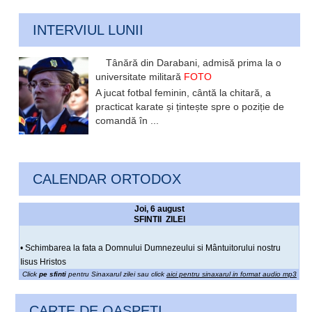
INTERVIUL LUNII
Tânără din Darabani, admisă prima la o
universitate militară
FOTO
A jucat fotbal feminin, cântă la chitară, a
practicat karate și țintește spre o poziție de
comandă în ...
CALENDAR ORTODOX
Joi, 6 august
SFINTII ZILEI
• Schimbarea la fata a Domnului Dumnezeului si Mântuitorului nostru
Iisus Hristos
Click
pe sfinti
pentru Sinaxarul zilei sau click
aici pentru sinaxarul in format audio mp3
CARTE DE OASPETI