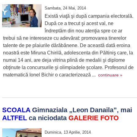
Sambata, 24 Mai, 2014
Există viaţă şi după campania electorală.
După ce a trecut şi acest val, ne
îndreptăm din nou atenţia spre ce ar
trebui să ne intereseze cu adevărat: promovarea tinerelor
talente de pe plaiurile dărăbănene. De această dată eroina
noastră este Miruna Chirilă, adolescenta din Păltiniş care, la
numai 14 ani, are deja vitrina plină de medalii şi diplome
obţinute la concursurile şi olimpiadele şcolare. Profesorul de
matematică Ionel Bichir o caracterizează ...
continuare »
SCOALA
Gimnaziala „Leon Danaila”, mai
ALTFEL
ca niciodata
GALERIE FOTO
Duminica, 13 Aprilie, 2014