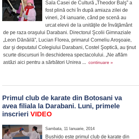
Sala Casei de Cultură „Theodor Balş” a
fost plină ochi în după amiaza zilei de
vineri, 24 ianuarie, când pe scenă au
urcat elevii de la unităţile de învăţământ
de pe raza oraşului Darabani. Directorul Şcolii Gimnaziale
„Leon Dănăilă”, Lucian Florea, primarul Corneliu Aroşoaie,
dar şi deputatul Colegiului Darabani, Costel Şoptică, au ţinut
scurte discursuri în deschiderea spectacolului. „Ne aflăm
astăzi aici pentru a sărbători Unirea ...
continuare »
Primul club de karate din Botosani va
avea filiala la Darabani. Luni, primele
inscrieri
VIDEO
Sambata, 11 Ianuarie, 2014
Bushido este primul club de karate din