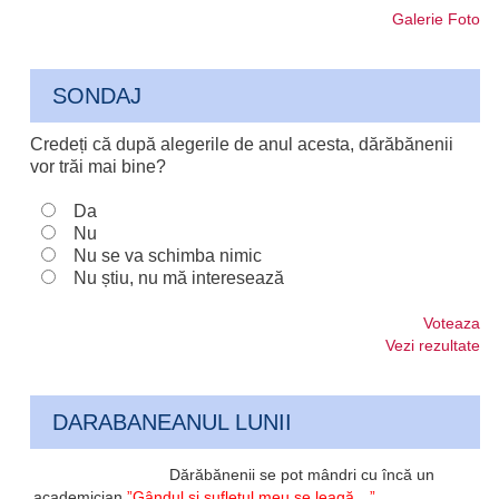
Galerie Foto
SONDAJ
Credeți că după alegerile de anul acesta, dărăbănenii
vor trăi mai bine?
Da
Nu
Nu se va schimba nimic
Nu știu, nu mă interesează
Voteaza
Vezi rezultate
DARABANEANUL LUNII
Dărăbănenii se pot mândri cu încă un
academician
”Gândul și sufletul meu se leagă…”