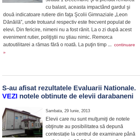
cu balast, aceasta impactând gardul şi
două indicatoare rutiere din faţa Şcolii Gimnaziale „Leon
Dănăilă”, unde trotuarul respectiv este frecvent populat de
elevi. Din fericire, nimeni nu a fost rănit. La o zi după acest
eveniment rutier, poliţiştii nu ştiau nimic. Remorca
autoutilitarei a rămas fără o roată. La puţin timp ...
continuare
»
S-au afisat rezultatele Evaluarii Nationale.
VEZI
notele obtinute de elevii darabaneni
Sambata, 29 Iunie, 2013
Elevii care nu sunt mulţumiţi de notele
obţinute au posibilitatea să depună
contestație la centrul de examinare până