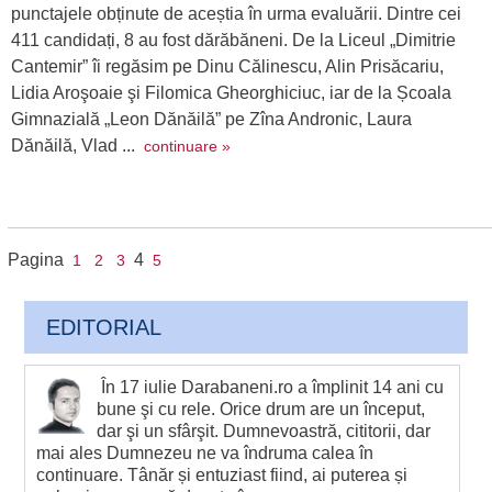
punctajele obținute de aceștia în urma evaluării. Dintre cei
411 candidați, 8 au fost dărăbăneni. De la Liceul „Dimitrie
Cantemir” îi regăsim pe Dinu Călinescu, Alin Prisăcariu,
Lidia Aroşoaie şi Filomica Gheorghiciuc, iar de la Școala
Gimnazială „Leon Dănăilă” pe Zîna Andronic, Laura
Dănăilă, Vlad ...
continuare »
Pagina
4
1
2
3
5
EDITORIAL
În 17 iulie Darabaneni.ro a împlinit 14 ani cu
bune şi cu rele. Orice drum are un început,
dar şi un sfârşit. Dumnevoastră, cititorii, dar
mai ales Dumnezeu ne va îndruma calea în
continuare. Tânăr și entuziast fiind, ai puterea și