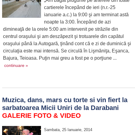
„Am băgat plugurile pe arterele din toate
cartierele începând de ieri (n.r.-25
ianuarie a.c.) la 9:00 şi am terminat astă
noapte la 3:00. Începând de azi
dimineaţă de la orele 5:00 am intervenit pe străzile din
centrul oraşului şi am deszăpezit şi trotuarele din capătul
oraşului până la Autogară, ţinând cont că e zi de duminică şi
circulaţia este mai intensă. Se circulă în Lişmăniţa, Eşanca,
Bajura, Teioasa. Puţin mai greu a fost pe o porţiune ...
continuare »
Muzica, dans, mars cu torte si vin fiert la
sarbatoarea Micii Uniri de la Darabani
GALERIE FOTO & VIDEO
Sambata, 25 Ianuarie, 2014