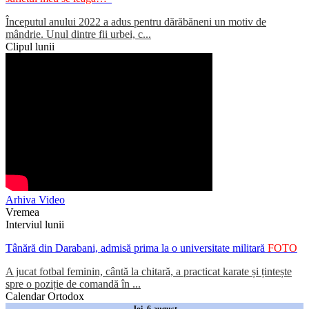
Începutul anului 2022 a adus pentru dărăbăneni un motiv de
mândrie. Unul dintre fii urbei, c...
Clipul lunii
Arhiva Video
Vremea
Interviul lunii
Tânără din Darabani, admisă prima la o universitate militară
FOTO
A jucat fotbal feminin, cântă la chitară, a practicat karate și țintește
spre o poziție de comandă în ...
Calendar Ortodox
Joi, 6 august