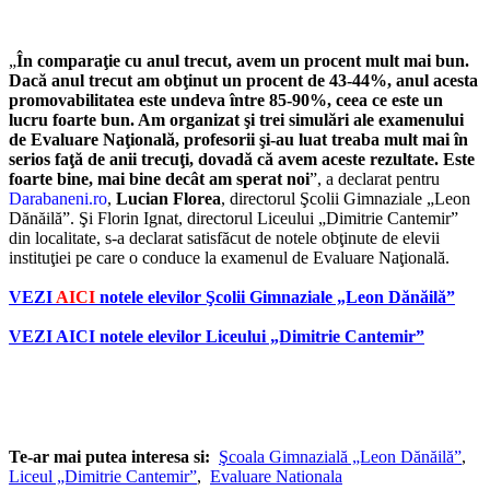
„
În comparaţie cu anul trecut, avem un procent mult mai bun.
Dacă anul trecut am obţinut un procent de 43-44%, anul acesta
promovabilitatea este undeva între 85-90%, ceea ce este un
lucru foarte bun. Am organizat şi trei simulări ale examenului
de Evaluare Naţională, profesorii şi-au luat treaba mult mai în
serios faţă de anii trecuţi, dovadă că avem aceste rezultate. Este
foarte bine, mai bine decât am sperat noi
”, a declarat pentru
Darabaneni.ro
,
Lucian Florea
, directorul Şcolii Gimnaziale „Leon
Dănăilă”. Şi Florin Ignat, directorul Liceului „Dimitrie Cantemir”
din localitate, s-a declarat satisfăcut de notele obţinute de elevii
instituţiei pe care o conduce la examenul de Evaluare Naţională.
VEZI
AICI
notele elevilor Şcolii Gimnaziale „Leon Dănăilă”
VEZI
AICI
notele elevilor Liceului „Dimitrie Cantemir”
Te-ar mai putea interesa si:
Şcoala Gimnazială „Leon Dănăilă”
,
Liceul „Dimitrie Cantemir”
,
Evaluare Nationala