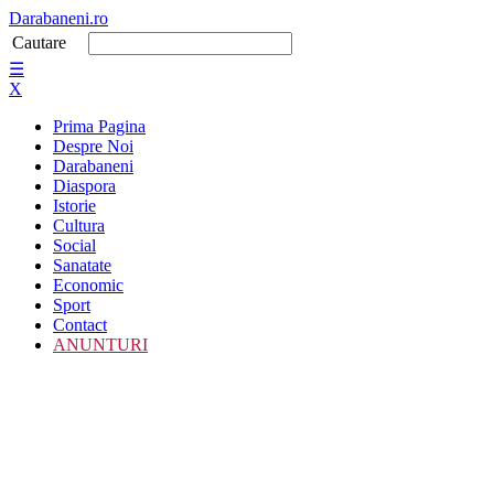
Darabaneni.ro
Cautare
☰
X
Prima Pagina
Despre Noi
Darabaneni
Diaspora
Istorie
Cultura
Social
Sanatate
Economic
Sport
Contact
ANUNTURI