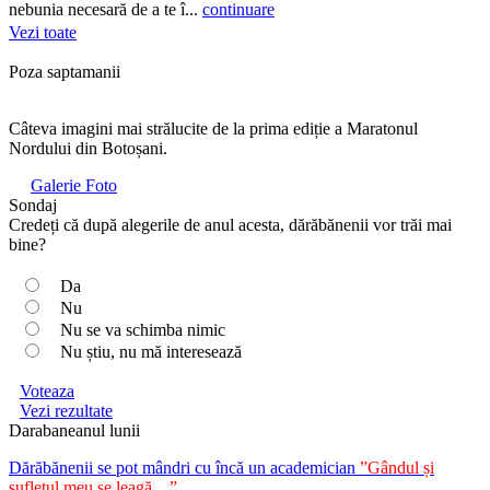
nebunia necesară de a te î...
continuare
Vezi toate
Poza saptamanii
Câteva imagini mai strălucite de la prima ediție a Maratonul
Nordului din Botoșani.
Galerie Foto
Sondaj
Credeți că după alegerile de anul acesta, dărăbănenii vor trăi mai
bine?
Da
Nu
Nu se va schimba nimic
Nu știu, nu mă interesează
Voteaza
Vezi rezultate
Darabaneanul lunii
Dărăbănenii se pot mândri cu încă un academician
”Gândul și
sufletul meu se leagă…”