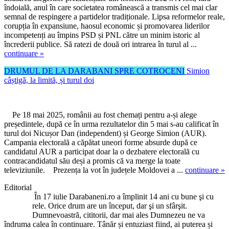
îndoială, anul în care societatea românească a transmis cel mai clar
semnal de respingere a partidelor tradiționale. Lipsa reformelor reale,
corupția în expansiune, haosul economic și promovarea liderilor
incompetenți au împins PSD și PNL către un minim istoric al
încrederii publice. Să ratezi de două ori intrarea în turul al ...
continuare »
DRUMUL DE LA DARABANI SPRE COTROCENI
Simion
câștigă, la limită, și turul doi
Pe 18 mai 2025, românii au fost chemați pentru a-și alege
președintele, după ce în urma rezultatelor din 5 mai s-au calificat în
turul doi Nicușor Dan (independent) și George Simion (AUR).
Campania electorală a căpătat uneori forme absurde după ce
candidatul AUR a participat doar la o dezbatere electorală cu
contracandidatul său deși a promis că va merge la toate
televiziunile. Prezența la vot în județele Moldovei a ...
continuare »
Editorial
În 17 iulie Darabaneni.ro a împlinit 14 ani cu bune şi cu
rele. Orice drum are un început, dar şi un sfârşit.
Dumnevoastră, cititorii, dar mai ales Dumnezeu ne va
îndruma calea în continuare. Tânăr și entuziast fiind, ai puterea și