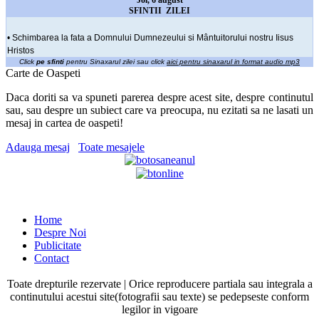
SFINTII ZILEI
• Schimbarea la fata a Domnului Dumnezeului si Mântuitorului nostru Iisus
Hristos
Click
pe sfinti
pentru Sinaxarul zilei sau click
aici pentru sinaxarul in format audio mp3
Carte de Oaspeti
Daca doriti sa va spuneti parerea despre acest site, despre continutul
sau, sau despre un subiect care va preocupa, nu ezitati sa ne lasati un
mesaj in cartea de oaspeti!
Adauga mesaj
Toate mesajele
Home
Despre Noi
Publicitate
Contact
Toate drepturile rezervate | Orice reproducere partiala sau integrala a
continutului acestui site(fotografii sau texte) se pedepseste conform
legilor in vigoare