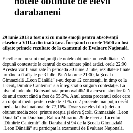
notele obtinute de elevii
darabaneni
29 iunie 2013 a fost o zi cu multe emoții pentru absolvenții
claselor a VIII-a din toată țara. Începând cu orele 16:00 au fost
afișate primele rezultate de la examenul de Evaluare Națională
.
Elevii care nu sunt mulţumiţi de notele obţinute au posibilitatea să
depună contestație la centrul de examinare până astăzi, orele 22:00.
Acestea vor fi analizate în perioada 30 iunie-2 iulie, rezultatele finale
urmând a fi afișate pe 3 iulie. Până la orele 21:00, la Şcoala
Gimnazială „Leon Dănăilă” s-au depus 12 contestaţii, în timp ce la
Liceul„Dimitrie Cantemir” s-a înregistrat o singură contestaţie. La
nivelul județului Botoșani rata promovabilității a crescut simțitor față
de anul trecut când a fost de 55,5%. Anul acesta procentul celor care
au obținut medii peste 5 este de 71%, cu 7 procente mai puţin decât
media la nivel național de 77,16%. Doar șase elevi din județ au
obținut media zece, printre aceştia şi eleva Şcolii Gimnaziale „Leon
Dănăilă” din Darabani, Raluca Murariu. 29 de elevi ai Liceului
„Dimitrie Cantemir” din Darabani şi 94 de la Şcoala Gimnazială
„Leon Dănăilă” au participat la examenul de Evaluare Naţională.