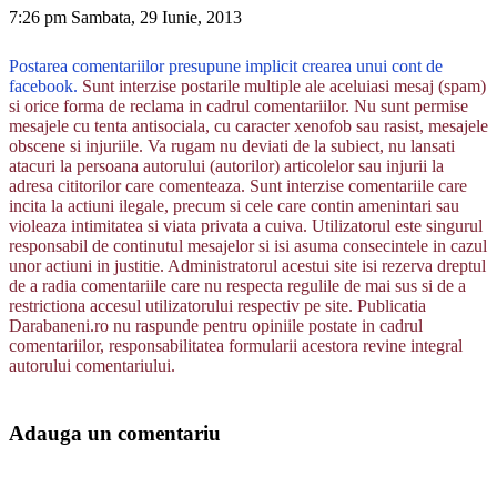
7:26 pm Sambata, 29 Iunie, 2013
Postarea comentariilor presupune implicit crearea unui cont de
facebook.
Sunt interzise postarile multiple ale aceluiasi mesaj (spam)
si orice forma de reclama in cadrul comentariilor. Nu sunt permise
mesajele cu tenta antisociala, cu caracter xenofob sau rasist, mesajele
obscene si injuriile. Va rugam nu deviati de la subiect, nu lansati
atacuri la persoana autorului (autorilor) articolelor sau injurii la
adresa cititorilor care comenteaza. Sunt interzise comentariile care
incita la actiuni ilegale, precum si cele care contin amenintari sau
violeaza intimitatea si viata privata a cuiva. Utilizatorul este singurul
responsabil de continutul mesajelor si isi asuma consecintele in cazul
unor actiuni in justitie. Administratorul acestui site isi rezerva dreptul
de a radia comentariile care nu respecta regulile de mai sus si de a
restrictiona accesul utilizatorului respectiv pe site. Publicatia
Darabaneni.ro nu raspunde pentru opiniile postate in cadrul
comentariilor, responsabilitatea formularii acestora revine integral
autorului comentariului.
Adauga un comentariu