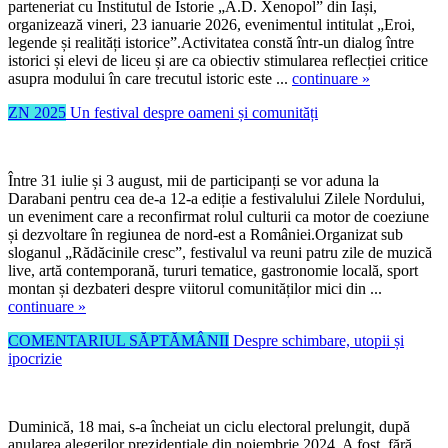
parteneriat cu Institutul de Istorie „A.D. Xenopol” din Iași,
organizează vineri, 23 ianuarie 2026, evenimentul intitulat „Eroi,
legende și realități istorice”.Activitatea constă într-un dialog între
istorici și elevi de liceu și are ca obiectiv stimularea reflecției critice
asupra modului în care trecutul istoric este ...
continuare »
ZN 2025
Un festival despre oameni și comunități
Între 31 iulie și 3 august, mii de participanți se vor aduna la
Darabani pentru cea de-a 12-a ediție a festivalului Zilele Nordului,
un eveniment care a reconfirmat rolul culturii ca motor de coeziune
și dezvoltare în regiunea de nord-est a României.Organizat sub
sloganul „Rădăcinile cresc”, festivalul va reuni patru zile de muzică
live, artă contemporană, tururi tematice, gastronomie locală, sport
montan și dezbateri despre viitorul comunităților mici din ...
continuare »
COMENTARIUL SĂPTĂMÂNII
Despre schimbare, utopii și
ipocrizie
Duminică, 18 mai, s-a încheiat un ciclu electoral prelungit, după
anularea alegerilor prezidențiale din noiembrie 2024. A fost, fără