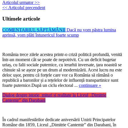
Articolul urmator >>
<< Articolul precendent
Ultimele articole
COMENTARIUL SĂPTĂMÂNII
Dacă nu vom păstra lumina
aprinsă, vom plăti întunericul foarte scump
România trece zilele acestea printr-o criză politică profundă, venită
într-un moment cât se poate de nepotrivit. Cu un deficit bugetar
uriaș, cu falii sociale puternice, cu ierarhii inversate, țara noastră se
chinuie să se așeze pe un drum al modernizării. Acest lucru nu este
deloc ușor, pentru că forțele care vor ca România să rămână o
republică a baronilor și a rețelelor de influență transpartinice sunt
foarte puternice.După un ciclu electoral ...
continuare »
Dialog despre istorie, mituri și realitate la Liceul „Dimitrie
Cantemir” din Darabani
În cadrul manifestărilor dedicate aniversării Unirii Principatelor
Române din 1859, Liceul „Dimitrie Cantemir” din Darabani, în