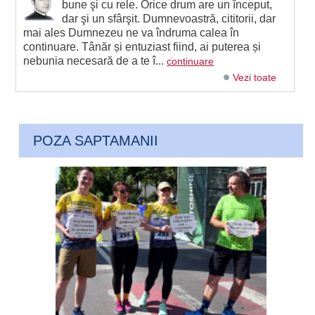
bune şi cu rele. Orice drum are un început,
dar şi un sfârşit. Dumnevoastră, cititorii, dar
mai ales Dumnezeu ne va îndruma calea în
continuare. Tânăr și entuziast fiind, ai puterea și
nebunia necesară de a te î...
continuare
Vezi toate
POZA SAPTAMANII