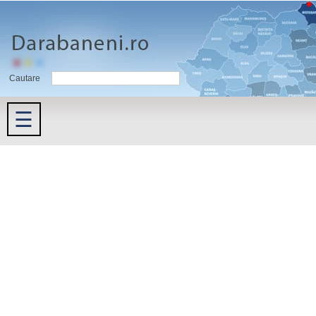
Cautare
☰