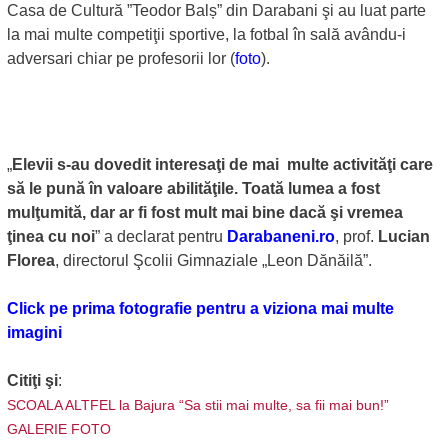
Casa de Cultură ”Teodor Balș” din Darabani şi au luat parte
la mai multe competiţii sportive, la fotbal în sală avându-i
adversari chiar pe profesorii lor (
foto
).
„
Elevii s-au dovedit interesaţi de mai multe activităţi care
să le pună în valoare abilităţile. Toată lumea a fost
mulţumită, dar ar fi fost mult mai bine dacă şi vremea
ţinea cu noi
” a declarat pentru
Darabaneni.ro
, prof.
Lucian
Florea
, directorul Şcolii Gimnaziale „Leon Dănăilă”.
Click pe prima fotografie pentru a viziona mai multe
imagini
Citiţi şi
:
SCOALA ALTFEL la Bajura “Sa stii mai multe, sa fii mai bun!”
GALERIE FOTO