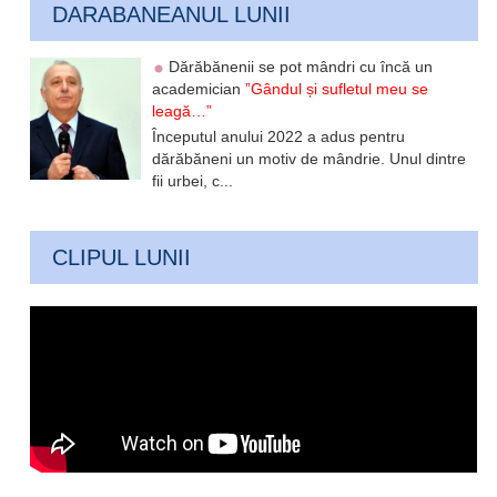
DARABANEANUL LUNII
Dărăbănenii se pot mândri cu încă un
academician
”Gândul și sufletul meu se
leagă…”
Începutul anului 2022 a adus pentru
dărăbăneni un motiv de mândrie. Unul dintre
fii urbei, c...
CLIPUL LUNII