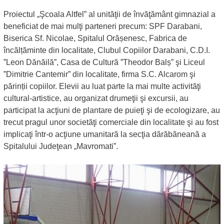
Proiectul „Şcoala Altfel” al unităţii de învăţământ gimnazial a
beneficiat de mai mulţi parteneri precum: SPF Darabani,
Biserica Sf. Nicolae, Spitalul Orășenesc, Fabrica de
încălțăminte din localitate, Clubul Copiilor Darabani, C.D.I.
”Leon Dănăilă”, Casa de Cultură ”Theodor Balș” şi Liceul
”Dimitrie Cantemir” din localitate, firma S.C. Alcarom şi
părinții copiilor. Elevii au luat parte la mai multe activităţi
cultural-artistice, au organizat drumeţii şi excursii, au
participat la acţiuni de plantare de puieţi şi de ecologizare, au
trecut pragul unor societăţi comerciale din localitate şi au fost
implicaţi într-o acţiune umanitară la secţia dărăbăneană a
Spitalului Judeţean „Mavromati”.