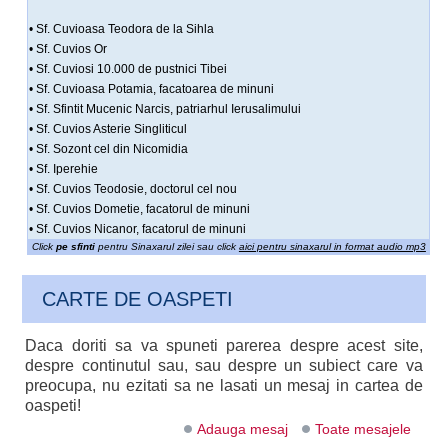
• Sf. Cuvioasa Teodora de la Sihla
• Sf. Cuvios Or
• Sf. Cuviosi 10.000 de pustnici Tibei
• Sf. Cuvioasa Potamia, facatoarea de minuni
• Sf. Sfintit Mucenic Narcis, patriarhul Ierusalimului
• Sf. Cuvios Asterie Singliticul
• Sf. Sozont cel din Nicomidia
• Sf. Iperehie
• Sf. Cuvios Teodosie, doctorul cel nou
• Sf. Cuvios Dometie, facatorul de minuni
• Sf. Cuvios Nicanor, facatorul de minuni
Click
pe sfinti
pentru Sinaxarul zilei sau click
aici pentru sinaxarul in format audio mp3
CARTE DE OASPETI
Daca doriti sa va spuneti parerea despre acest site,
despre continutul sau, sau despre un subiect care va
preocupa, nu ezitati sa ne lasati un mesaj in cartea de
oaspeti!
Adauga mesaj
Toate mesajele