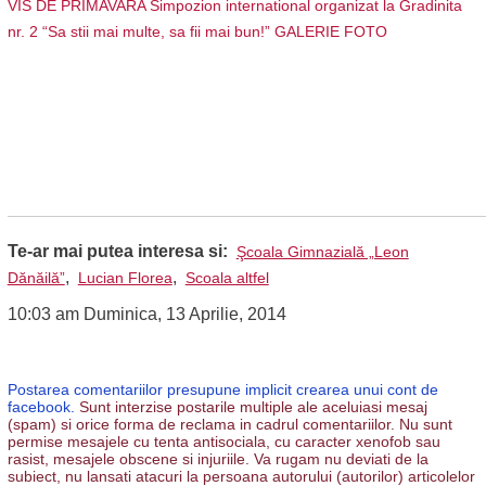
VIS DE PRIMAVARA Simpozion international organizat la Gradinita
nr. 2 “Sa stii mai multe, sa fii mai bun!” GALERIE FOTO
Te-ar mai putea interesa si:
Şcoala Gimnazială „Leon
,
,
Dănăilă”
Lucian Florea
Scoala altfel
10:03 am Duminica, 13 Aprilie, 2014
Postarea comentariilor presupune implicit crearea unui cont de
facebook.
Sunt interzise postarile multiple ale aceluiasi mesaj
(spam) si orice forma de reclama in cadrul comentariilor. Nu sunt
permise mesajele cu tenta antisociala, cu caracter xenofob sau
rasist, mesajele obscene si injuriile. Va rugam nu deviati de la
subiect, nu lansati atacuri la persoana autorului (autorilor) articolelor