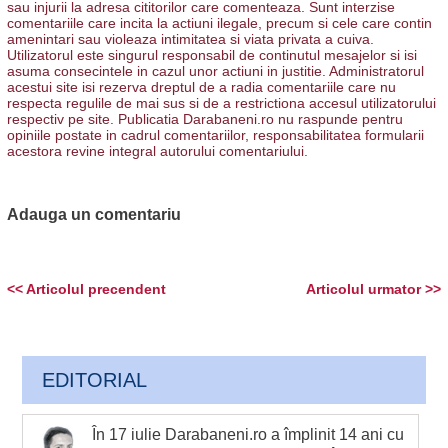
sau injurii la adresa cititorilor care comenteaza. Sunt interzise
comentariile care incita la actiuni ilegale, precum si cele care contin
amenintari sau violeaza intimitatea si viata privata a cuiva.
Utilizatorul este singurul responsabil de continutul mesajelor si isi
asuma consecintele in cazul unor actiuni in justitie. Administratorul
acestui site isi rezerva dreptul de a radia comentariile care nu
respecta regulile de mai sus si de a restrictiona accesul utilizatorului
respectiv pe site. Publicatia Darabaneni.ro nu raspunde pentru
opiniile postate in cadrul comentariilor, responsabilitatea formularii
acestora revine integral autorului comentariului.
Adauga un comentariu
<< Articolul precendent
Articolul urmator >>
EDITORIAL
În 17 iulie Darabaneni.ro a împlinit 14 ani cu