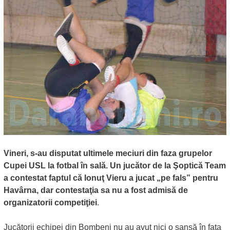
Vineri, s-au disputat ultimele meciuri din faza grupelor
Cupei USL la fotbal în sală. Un jucător de la Şoptică Team
a contestat faptul că Ionuţ Vieru a jucat „pe fals” pentru
Havârna, dar contestaţia sa nu a fost admisă de
organizatorii competiţiei
.
Jucătorii echipei din Bombeni nu au avut nici o şansă în faţa