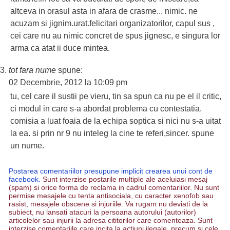
altceva in orasul asta in afara de crasme... nimic. ne
acuzam si jignim.urat.felicitari organizatorilor, capul sus ,
cei care nu au nimic concret de spus jignesc, e singura lor
arma ca atat ii duce mintea.
tot fara nume
spune:
02 Decembrie, 2012 la 10:09 pm
tu, cel care il sustii pe vieru, tin sa spun ca nu pe el il critic,
ci modul in care s-a abordat problema cu contestatia.
comisia a luat foaia de la echipa soptica si nici nu s-a uitat
la ea. si prin nr 9 nu inteleg la cine te referi,sincer. spune
un nume.
Postarea comentariilor presupune implicit crearea unui cont de
facebook.
Sunt interzise postarile multiple ale aceluiasi mesaj
(spam) si orice forma de reclama in cadrul comentariilor. Nu sunt
permise mesajele cu tenta antisociala, cu caracter xenofob sau
rasist, mesajele obscene si injuriile. Va rugam nu deviati de la
subiect, nu lansati atacuri la persoana autorului (autorilor)
articolelor sau injurii la adresa cititorilor care comenteaza. Sunt
interzise comentariile care incita la actiuni ilegale, precum si cele