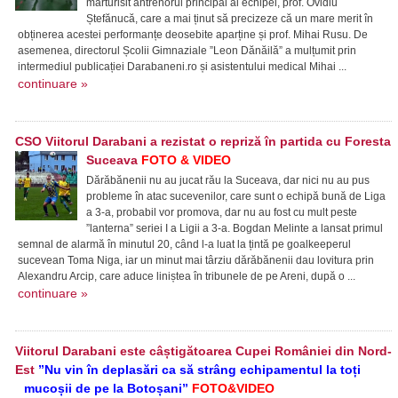
mărturisit antrenorul principal al echipei, prof. Ovidiu
Ștefănucă, care a mai ținut să precizeze că un mare merit în
obținerea acestei performanțe deosebite aparține și prof. Mihai Rusu. De
asemenea, directorul Școlii Gimnaziale ”Leon Dănăilă” a mulțumit prin
intermediul publicației Darabaneni.ro și asistentului medical Mihai ...
continuare »
CSO Viitorul Darabani a rezistat o repriză în partida cu Foresta
Suceava
FOTO & VIDEO
Dărăbănenii nu au jucat rău la Suceava, dar nici nu au pus
probleme în atac sucevenilor, care sunt o echipă bună de Liga
a 3-a, probabil vor promova, dar nu au fost cu mult peste
”lanterna” seriei I a Ligii a 3-a. Bogdan Melinte a lansat primul
semnal de alarmă în minutul 20, când l-a luat la țintă pe goalkeeperul
sucevean Toma Niga, iar un minut mai târziu dărăbănenii dau lovitura prin
Alexandru Arcip, care aduce liniștea în tribunele de pe Areni, după o ...
continuare »
Viitorul Darabani este câștigătoarea Cupei României din Nord-
Est
”Nu vin în deplasări ca să strâng echipamentul la toți
mucoșii de pe la Botoșani”
FOTO&VIDEO