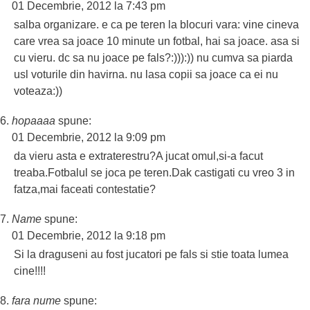
01 Decembrie, 2012 la 7:43 pm
salba organizare. e ca pe teren la blocuri vara: vine cineva
care vrea sa joace 10 minute un fotbal, hai sa joace. asa si
cu vieru. dc sa nu joace pe fals?:))):)) nu cumva sa piarda
usl voturile din havirna. nu lasa copii sa joace ca ei nu
voteaza:))
hopaaaa
spune:
01 Decembrie, 2012 la 9:09 pm
da vieru asta e extraterestru?A jucat omul,si-a facut
treaba.Fotbalul se joca pe teren.Dak castigati cu vreo 3 in
fatza,mai faceati contestatie?
Name
spune:
01 Decembrie, 2012 la 9:18 pm
Si la draguseni au fost jucatori pe fals si stie toata lumea
cine!!!!
fara nume
spune: