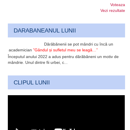
Voteaza
Vezi rezultate
DARABANEANUL LUNII
Dărăbănenii se pot mândri cu încă un
academician
”Gândul și sufletul meu se leagă…”
Începutul anului 2022 a adus pentru dărăbăneni un motiv de
mândrie. Unul dintre fii urbei, c...
CLIPUL LUNII