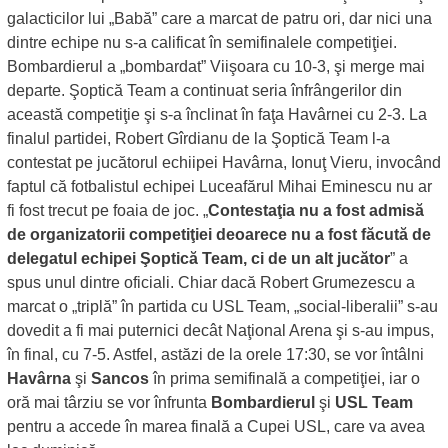
galacticilor lui „Babă” care a marcat de patru ori, dar nici una
dintre echipe nu s-a calificat în semifinalele competiţiei.
Bombardierul a „bombardat” Viişoara cu 10-3, şi merge mai
departe. Şoptică Team a continuat seria înfrângerilor din
această competiţie şi s-a înclinat în faţa Havârnei cu 2-3. La
finalul partidei, Robert Gîrdianu de la Şoptică Team l-a
contestat pe jucătorul echiipei Havârna, Ionuţ Vieru, invocând
faptul că fotbalistul echipei Luceafărul Mihai Eminescu nu ar
fi fost trecut pe foaia de joc. „
Contestaţia nu a fost admisă
de organizatorii competiţiei deoarece nu a fost făcută de
delegatul echipei Şoptică Team, ci de un alt jucător
” a
spus unul dintre oficiali. Chiar dacă Robert Grumezescu a
marcat o „triplă” în partida cu USL Team, „social-liberalii” s-au
dovedit a fi mai puternici decât Naţional Arena şi s-au impus,
în final, cu 7-5. Astfel, astăzi de la orele 17:30, se vor întâlni
Havârna
şi
Sancos
în prima semifinală a competiţiei, iar o
oră mai târziu se vor înfrunta
Bombardierul
şi
USL Team
pentru a accede în marea finală a Cupei USL, care va avea