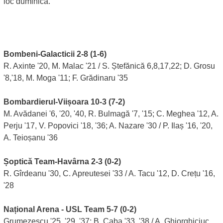
loc duminică.
Bombeni-Galacticii 2-8 (1-6)
R. Axinte '20, M. Malac '21 / S. Ștefănică 6,8,17,22; D. Grosu
'8,'18, M. Moga '11; F. Grădinaru '35
Bombardierul-Viișoara 10-3 (7-2)
M. Avădanei '6, '20, '40, R. Bulmagă '7, '15; C. Meghea '12, A.
Perju '17, V. Popovici '18, '36; A. Nazare '30 / P. Ilaș '16, '20,
A. Teioșanu '36
Șoptică Team-Havârna 2-3 (0-2)
R. Gîrdeanu '30, C. Apreutesei '33 / A. Tacu '12, D. Crețu '16,
'28
Național Arena - USL Team 5-7 (0-2)
Grumezescu '25, '29, '37; B. Caba '33, '38 / A. Ghiorghiciuc