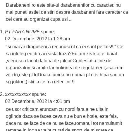
Darabaneni.ro este site-ul darabenenilor cu caracter. nu
mai puneti astfel de stiri despre darabaneni fara caracter ca
cei care au organizat cupa usl ...
PT FARA NUME
spune:
02 Decembrie, 2012 la 1:28 am
"si macar draguseni a recunoscut ca ei sunt pe fals!! " Ce
sa inteleg eu din aceasta fraza?Eu am zis k acel baiat
,vieru,si-a facut datoria de juktor.Contestatia tine de
organizatori si arbitri.Iar notiunea de regulament,asa cum
zici tu,este pt tot toata lumea,nu numai pt o echipa sau un
sg juktor ;) stii la ce ma refer...nr 9
xxxxxxxxxxx
spune:
02 Decembrie, 2012 la 4:01 pm
ce usor criticam,aruncam cu noroi,fara a ne uita in
oglinda.daca se facea ceva nu e bun e hotie, este fals,
daca nu se face de ce nu se face.romanul tot nemultumit
ramane.in loc sa va bucurati de sport, de miscare,ca