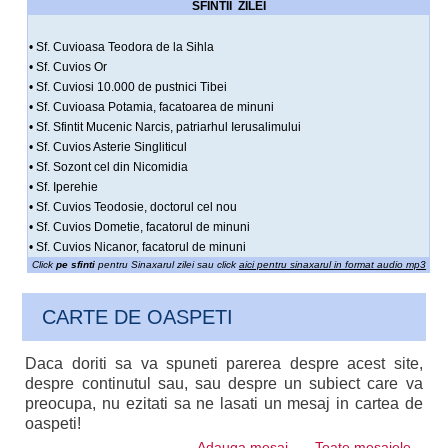
SFINTII ZILEI
• Sf. Cuvioasa Teodora de la Sihla
• Sf. Cuvios Or
• Sf. Cuviosi 10.000 de pustnici Tibei
• Sf. Cuvioasa Potamia, facatoarea de minuni
• Sf. Sfintit Mucenic Narcis, patriarhul Ierusalimului
• Sf. Cuvios Asterie Singliticul
• Sf. Sozont cel din Nicomidia
• Sf. Iperehie
• Sf. Cuvios Teodosie, doctorul cel nou
• Sf. Cuvios Dometie, facatorul de minuni
• Sf. Cuvios Nicanor, facatorul de minuni
Click
pe sfinti
pentru Sinaxarul zilei sau click
aici pentru sinaxarul in format audio mp3
CARTE DE OASPETI
Daca doriti sa va spuneti parerea despre acest site,
despre continutul sau, sau despre un subiect care va
preocupa, nu ezitati sa ne lasati un mesaj in cartea de
oaspeti!
Adauga mesaj
Toate mesajele