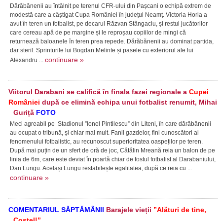
Dărăbănenii au întâlnit pe terenul CFR-ului din Pașcani o echipă extrem de
modestă care a câștigat Cupa României în județul Neamț. Victoria Horia a
avut în teren un fotbalist, pe decarul Răzvan Stângaciu, și restul jucătorilor
care cereau apă de pe margine și le reproșau copiilor de mingi că
returnează baloanele în teren prea repede. Dărăbănenii au dominat partida,
dar steril. Sprinturile lui Bogdan Melinte și pasele cu exteriorul ale lui
continuare »
Alexandru ...
Viitorul Darabani se califică în finala fazei regionale a
Cupei
României
după ce elimină echipa unui fotbalist renumit, Mihai
Guriță
FOTO
Meci agreabil pe Stadionul ”Ionel Pintilescu” din Liteni, în care dărăbănenii
au ocupat o tribună, și chiar mai mult. Fanii gazdelor, fini cunoscători ai
fenomenului fotbalistic, au recunoscut superioritatea oaspeților pe teren.
După mai puțin de un sfert de oră de joc, Cătălin Mreană reia un balon de pe
linia de 6m, care este deviat în poartă chiar de fostul fotbalist al Darabaniului,
Dan Lungu. Același Lungu restabilește egalitatea, după ce reia cu ...
continuare »
COMENTARIUL SĂPTĂMÂNII
Barajele vieții
”Alături de tine,
Costel!”