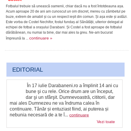
Fotbalul trebuie să unească oamenii, chiar dacă nu a fost întotdeauna așa.
Acum aproape 20 de ani am cunoscut un om discret, mereu cu zâmbetul pe
buze, extrem de amabil și cu un respect ieșit din comun. Și așa este și astăzi.
Este vorba de Costel Nechifor, fostul fundaș al Sănătății, ulterior delegat al
echipei de fotbal a orașului Darabani. Și Costel a fost aproape de fotbalul
dărăbănean, nu numai la bine, dar mai ales la greu. Ne-am bucurat
continuare »
împreună la ...
EDITORIAL
În 17 iulie Darabaneni.ro a împlinit 14 ani cu
bune şi cu rele. Orice drum are un început,
dar şi un sfârşit. Dumnevoastră, cititorii, dar
mai ales Dumnezeu ne va îndruma calea în
continuare. Tânăr și entuziast fiind, ai puterea și
nebunia necesară de a te î...
continuare
Vezi toate