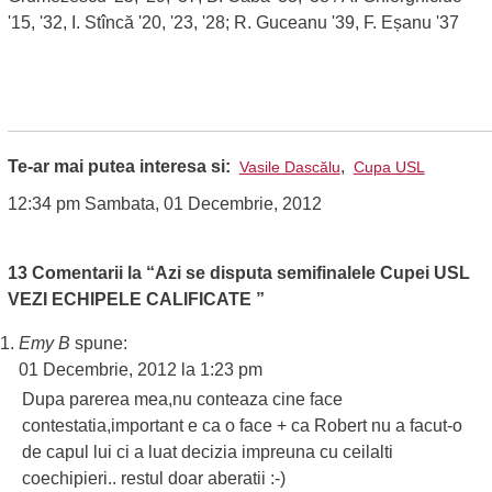
'15, '32, I. Stîncă '20, '23, '28; R. Guceanu '39, F. Eșanu '37
Te-ar mai putea interesa si:
,
Vasile Dascălu
Cupa USL
12:34 pm Sambata, 01 Decembrie, 2012
13 Comentarii la “Azi se disputa semifinalele Cupei USL
VEZI ECHIPELE CALIFICATE ”
Emy B
spune:
01 Decembrie, 2012 la 1:23 pm
Dupa parerea mea,nu conteaza cine face
contestatia,important e ca o face + ca Robert nu a facut-o
de capul lui ci a luat decizia impreuna cu ceilalti
coechipieri.. restul doar aberatii :-)