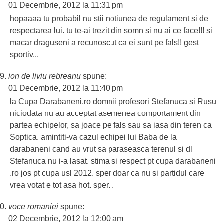
01 Decembrie, 2012 la 11:31 pm
hopaaaa tu probabil nu stii notiunea de regulament si de
respectarea lui. tu te-ai trezit din somn si nu ai ce face!!! si
macar draguseni a recunoscut ca ei sunt pe fals!! gest
sportiv...
ion de liviu rebreanu
spune:
01 Decembrie, 2012 la 11:40 pm
la Cupa Darabaneni.ro domnii profesori Stefanuca si Rusu
niciodata nu au acceptat asemenea comportament din
partea echipelor, sa joace pe fals sau sa iasa din teren ca
Soptica. amintiti-va cazul echipei lui Baba de la
darabaneni cand au vrut sa paraseasca terenul si dl
Stefanuca nu i-a lasat. stima si respect pt cupa darabaneni
.ro jos pt cupa usl 2012. sper doar ca nu si partidul care
vrea votat e tot asa hot. sper...
voce romaniei
spune:
02 Decembrie, 2012 la 12:00 am