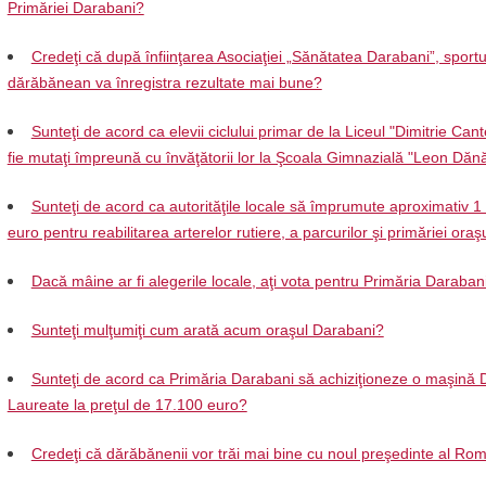
Primăriei Darabani?
Credeţi că după înfiinţarea Asociaţiei „Sănătatea Darabani”, sportu
dărăbănean va înregistra rezultate mai bune?
Sunteţi de acord ca elevii ciclului primar de la Liceul "Dimitrie Can
fie mutaţi împreună cu învăţătorii lor la Şcoala Gimnazială "Leon Dănă
Sunteţi de acord ca autorităţile locale să împrumute aproximativ 1
euro pentru reabilitarea arterelor rutiere, a parcurilor şi primăriei oraş
Dacă mâine ar fi alegerile locale, aţi vota pentru Primăria Daraban
Sunteţi mulţumiţi cum arată acum oraşul Darabani?
Sunteţi de acord ca Primăria Darabani să achiziţioneze o maşină 
Laureate la preţul de 17.100 euro?
Credeţi că dărăbănenii vor trăi mai bine cu noul preşedinte al Ro