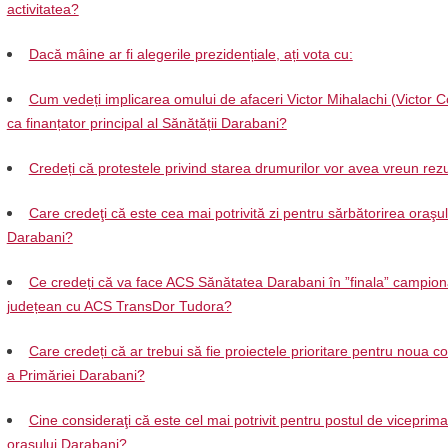
activitatea?
Dacă mâine ar fi alegerile prezidențiale, ați vota cu:
Cum vedeți implicarea omului de afaceri Victor Mihalachi (Victor C
ca finanțator principal al Sănătății Darabani?
Credeți că protestele privind starea drumurilor vor avea vreun rezu
Care credeţi că este cea mai potrivită zi pentru sărbătorirea oraşul
Darabani?
Ce credeți că va face ACS Sănătatea Darabani în ”finala” campion
județean cu ACS TransDor Tudora?
Care credeți că ar trebui să fie proiectele prioritare pentru noua 
a Primăriei Darabani?
Cine consideraţi că este cel mai potrivit pentru postul de viceprima
oraşului Darabani?