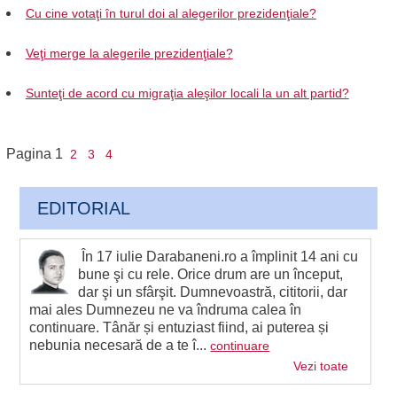
Cu cine votaţi în turul doi al alegerilor prezidenţiale?
Veţi merge la alegerile prezidenţiale?
Sunteţi de acord cu migraţia aleşilor locali la un alt partid?
Pagina
1
2
3
4
EDITORIAL
În 17 iulie Darabaneni.ro a împlinit 14 ani cu
bune şi cu rele. Orice drum are un început,
dar şi un sfârşit. Dumnevoastră, cititorii, dar
mai ales Dumnezeu ne va îndruma calea în
continuare. Tânăr și entuziast fiind, ai puterea și
nebunia necesară de a te î...
continuare
Vezi toate