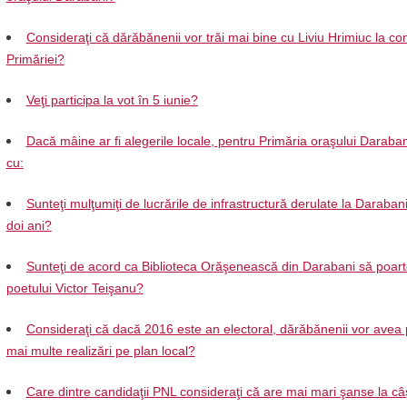
Consideraţi că dărăbănenii vor trăi mai bine cu Liviu Hrimiuc la c
Primăriei?
Veţi participa la vot în 5 iunie?
Dacă mâine ar fi alegerile locale, pentru Primăria oraşului Daraban
cu:
Sunteţi mulţumiţi de lucrările de infrastructură derulate la Darabani 
doi ani?
Sunteţi de acord ca Biblioteca Orăşenească din Darabani să poar
poetului Victor Teişanu?
Consideraţi că dacă 2016 este an electoral, dărăbănenii vor avea 
mai multe realizări pe plan local?
Care dintre candidaţii PNL consideraţi că are mai mari şanse la câ