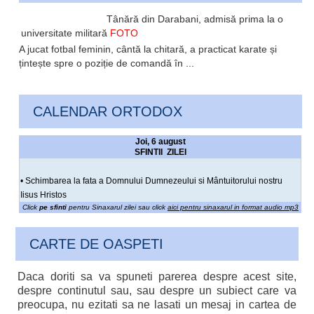
Tânără din Darabani, admisă prima la o
universitate militară
FOTO
A jucat fotbal feminin, cântă la chitară, a practicat karate și
țintește spre o poziție de comandă în ...
CALENDAR ORTODOX
Joi, 6 august
SFINTII ZILEI
• Schimbarea la fata a Domnului Dumnezeului si Mântuitorului nostru
Iisus Hristos
Click
pe sfinti
pentru Sinaxarul zilei sau click
aici pentru sinaxarul in format audio mp3
CARTE DE OASPETI
Daca doriti sa va spuneti parerea despre acest site,
despre continutul sau, sau despre un subiect care va
preocupa, nu ezitati sa ne lasati un mesaj in cartea de