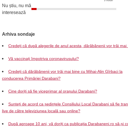
3 voturi
Nu știu, nu mă
interesează
Arhiva sondaje
Credeți că după alegerile de anul acesta, dărăbănenii vor trăi mai
Vă vaccinați împotriva coronavirusului?
Credeți că dărăbănenii vor trăi mai bine cu Mihai-Alin Gîrbaci la
conducerea Primăriei Darabani?
Cine doriți să fie viceprimar al orașului Darabani?
Sunteți de acord ca ședințele Consiliului Local Darabani să fie tra
live de către televiziunea locală sau online?
După aproape 10 ani, vă doriți ca publicația Darabaneni.ro să-și c