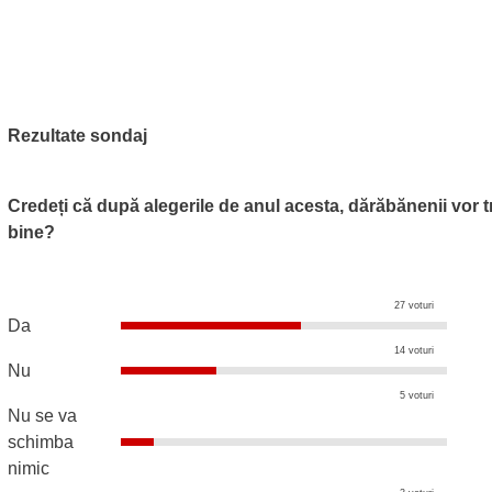
Rezultate sondaj
Credeți că după alegerile de anul acesta, dărăbănenii vor t
bine?
27 voturi
Da
14 voturi
Nu
5 voturi
Nu se va
schimba
nimic