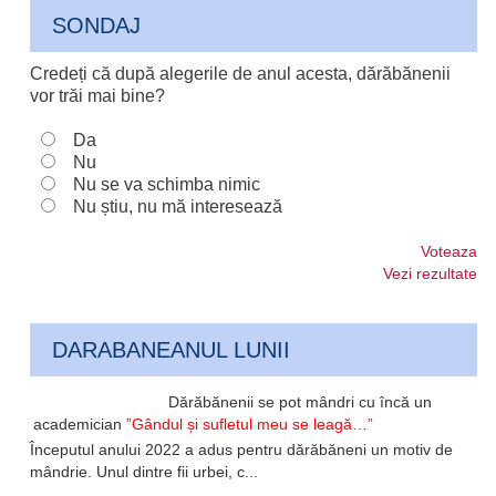
SONDAJ
Credeți că după alegerile de anul acesta, dărăbănenii
vor trăi mai bine?
Da
Nu
Nu se va schimba nimic
Nu știu, nu mă interesează
Voteaza
Vezi rezultate
DARABANEANUL LUNII
Dărăbănenii se pot mândri cu încă un
academician
”Gândul și sufletul meu se leagă…”
Începutul anului 2022 a adus pentru dărăbăneni un motiv de
mândrie. Unul dintre fii urbei, c...