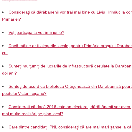
Consideraţi că dărăbănenii vor trăi mai bine cu Liviu Hrimiuc la c
Primăriei?
Veţi participa la vot în 5 iunie?
Dacă mâine ar fi alegerile locale, pentru Primăria oraşului Daraban
cu:
Sunteţi mulţumiţi de lucrările de infrastructură derulate la Darabani 
doi ani?
Sunteţi de acord ca Biblioteca Orăşenească din Darabani să poar
poetului Victor Teişanu?
Consideraţi că dacă 2016 este an electoral, dărăbănenii vor avea 
mai multe realizări pe plan local?
Care dintre candidaţii PNL consideraţi că are mai mari şanse la câ