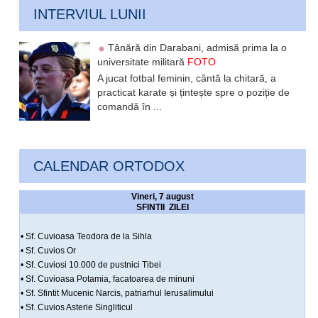
INTERVIUL LUNII
Tânără din Darabani, admisă prima la o
universitate militară
FOTO
A jucat fotbal feminin, cântă la chitară, a
practicat karate și țintește spre o poziție de
comandă în ...
CALENDAR ORTODOX
Vineri, 7 august
SFINTII ZILEI
• Sf. Cuvioasa Teodora de la Sihla
• Sf. Cuvios Or
• Sf. Cuviosi 10.000 de pustnici Tibei
• Sf. Cuvioasa Potamia, facatoarea de minuni
• Sf. Sfintit Mucenic Narcis, patriarhul Ierusalimului
• Sf. Cuvios Asterie Singliticul