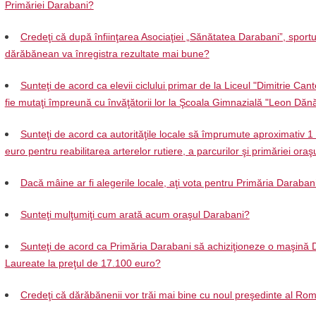
Primăriei Darabani?
Credeţi că după înfiinţarea Asociaţiei „Sănătatea Darabani”, sportu
dărăbănean va înregistra rezultate mai bune?
Sunteţi de acord ca elevii ciclului primar de la Liceul "Dimitrie Can
fie mutaţi împreună cu învăţătorii lor la Şcoala Gimnazială "Leon Dănă
Sunteţi de acord ca autorităţile locale să împrumute aproximativ 1
euro pentru reabilitarea arterelor rutiere, a parcurilor şi primăriei oraş
Dacă mâine ar fi alegerile locale, aţi vota pentru Primăria Daraban
Sunteţi mulţumiţi cum arată acum oraşul Darabani?
Sunteţi de acord ca Primăria Darabani să achiziţioneze o maşină 
Laureate la preţul de 17.100 euro?
Credeţi că dărăbănenii vor trăi mai bine cu noul preşedinte al Ro