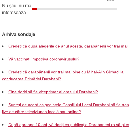
3 voturi
Nu știu, nu mă
interesează
Arhiva sondaje
Credeți că după alegerile de anul acesta, dărăbănenii vor trăi mai
Vă vaccinați împotriva coronavirusului?
Credeți că dărăbănenii vor trăi mai bine cu Mihai-Alin Gîrbaci la
conducerea Primăriei Darabani?
Cine doriți să fie viceprimar al orașului Darabani?
Sunteți de acord ca ședințele Consiliului Local Darabani să fie tra
live de către televiziunea locală sau online?
După aproape 10 ani, vă doriți ca publicația Darabaneni.ro să-și c