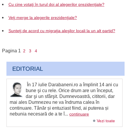
Cu cine votaţi în turul doi al alegerilor prezidenţiale?
Veţi merge la alegerile prezidenţiale?
Sunteţi de acord cu migraţia aleşilor locali la un alt partid?
Pagina
1
2
3
4
EDITORIAL
În 17 iulie Darabaneni.ro a împlinit 14 ani cu
bune şi cu rele. Orice drum are un început,
dar şi un sfârşit. Dumnevoastră, cititorii, dar
mai ales Dumnezeu ne va îndruma calea în
continuare. Tânăr și entuziast fiind, ai puterea și
nebunia necesară de a te î...
continuare
Vezi toate