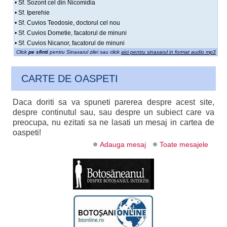
• Sf. Sozont cel din Nicomidia
• Sf. Iperehie
• Sf. Cuvios Teodosie, doctorul cel nou
• Sf. Cuvios Dometie, facatorul de minuni
• Sf. Cuvios Nicanor, facatorul de minuni
Click
pe sfinti
pentru Sinaxarul zilei sau click
aici pentru sinaxarul in format audio mp3
CARTE DE OASPETI
Daca doriti sa va spuneti parerea despre acest site,
despre continutul sau, sau despre un subiect care va
preocupa, nu ezitati sa ne lasati un mesaj in cartea de
oaspeti!
Adauga mesaj
Toate mesajele