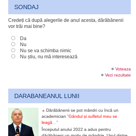
SONDAJ
Credeți că după alegerile de anul acesta, dărăbănenii
vor trăi mai bine?
Da
Nu
Nu se va schimba nimic
Nu știu, nu mă interesează
Voteaza
Vezi rezultate
DARABANEANUL LUNII
Dărăbănenii se pot mândri cu încă un
academician
”Gândul și sufletul meu se
leagă…”
Începutul anului 2022 a adus pentru
dărăbăneni un motiv de mândrie. Unul dintre