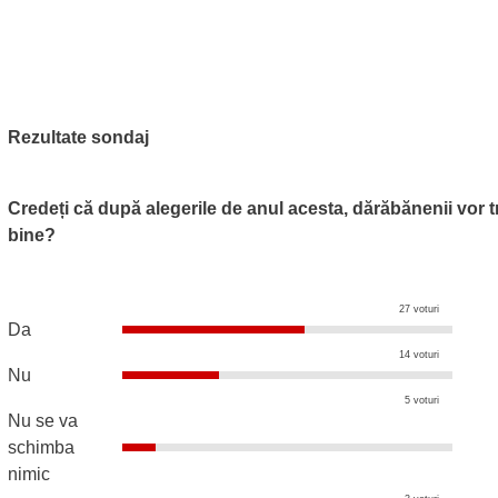
Rezultate sondaj
Credeți că după alegerile de anul acesta, dărăbănenii vor t
bine?
27 voturi
Da
14 voturi
Nu
5 voturi
Nu se va
schimba
nimic