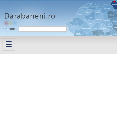
Cautare
☰