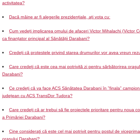
activitatea?
Dacă mâine ar fi alegerile prezidențiale, ați vota cu:
Cum vedeți implicarea omului de afaceri Victor Mihalachi (Victor C
ca finanțator principal al Sănătății Darabani?
Credeți că protestele privind starea drumurilor vor avea vreun rezu
Care credeţi că este cea mai potrivită zi pentru sărbătorirea oraşul
Darabani?
Ce credeți că va face ACS Sănătatea Darabani în ”finala” campion
județean cu ACS TransDor Tudora?
Care credeți că ar trebui să fie proiectele prioritare pentru noua 
a Primăriei Darabani?
Cine consideraţi că este cel mai potrivit pentru postul de viceprima
oraşului Darabani?