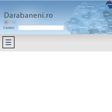
Cautare
☰