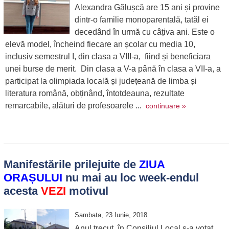
Alexandra Gălușcă are 15 ani și provine
dintr-o familie monoparentală, tatăl ei
decedând în urmă cu câțiva ani. Este o
elevă model, încheind fiecare an școlar cu media 10,
inclusiv semestrul I, din clasa a VIII-a, fiind și beneficiara
unei burse de merit. Din clasa a V-a până în clasa a VII-a, a
participat la olimpiada locală și județeană de limba și
literatura română, obținând, întotdeauna, rezultate
remarcabile, alături de profesoarele ...
continuare »
Manifestările prilejuite de
ZIUA
ORAȘULUI
nu mai au loc week-endul
acesta
VEZI
motivul
Sambata, 23 Iunie, 2018
Anul trecut, în Consiliul Local s-a votat