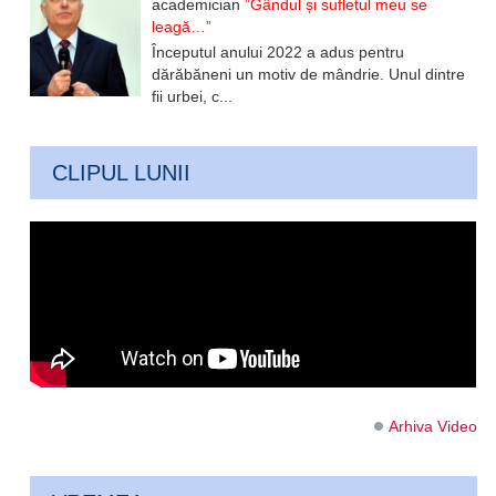
academician
”Gândul și sufletul meu se
leagă…”
Începutul anului 2022 a adus pentru
dărăbăneni un motiv de mândrie. Unul dintre
fii urbei, c...
CLIPUL LUNII
Arhiva Video