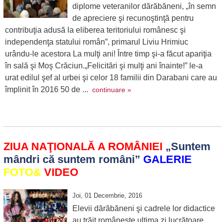
diplome veteranilor dărăbăneni, „în semn
de apreciere şi recunoştinţă pentru
contribuţia adusă la eliberea teritoriului românesc şi
independenţa statului român”, primarul Liviu Hrimiuc
urându-le acestora La mulţi ani! Între timp şi-a făcut apariţia
în sală şi Moş Crăciun.„Felicitări şi mulţi ani înainte!” le-a
urat edilul şef al urbei şi celor 18 familii din Darabani care au
împlinit în 2016 50 de ...
continuare »
ZIUA NAŢIONALĂ A ROMÂNIEI
„Suntem
mândri că suntem români”
GALERIE
FOTO
&
VIDEO
Joi, 01 Decembrie, 2016
Elevii dărăbăneni şi cadrele lor didactice
au trăit româneşte ultima zi lucrătoare