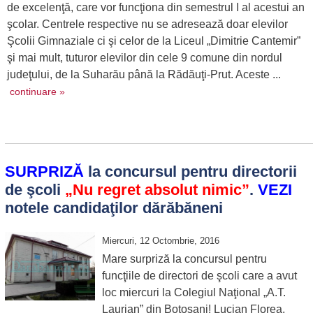
de excelenţă, care vor funcţiona din semestrul I al acestui an
şcolar. Centrele respective nu se adresează doar elevilor
Şcolii Gimnaziale ci şi celor de la Liceul „Dimitrie Cantemir”
şi mai mult, tuturor elevilor din cele 9 comune din nordul
judeţului, de la Suharău până la Rădăuţi-Prut. Aceste ...
continuare »
SURPRIZĂ
la concursul pentru directorii
de şcoli
„Nu regret absolut nimic”
.
VEZI
notele candidaţilor dărăbăneni
Miercuri, 12 Octombrie, 2016
Mare surpriză la concursul pentru
funcţiile de directori de şcoli care a avut
loc miercuri la Colegiul Naţional „A.T.
Laurian” din Botoşani! Lucian Florea,