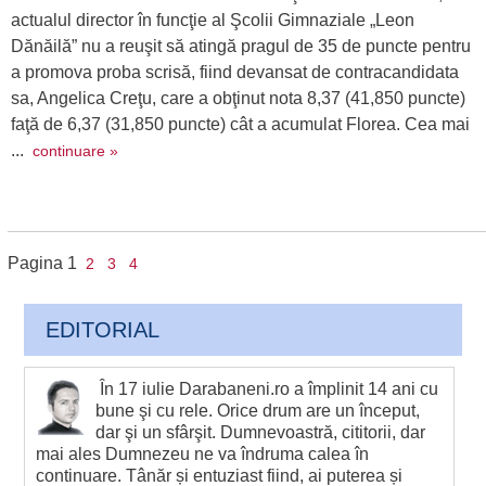
actualul director în funcţie al Şcolii Gimnaziale „Leon
Dănăilă” nu a reuşit să atingă pragul de 35 de puncte pentru
a promova proba scrisă, fiind devansat de contracandidata
sa, Angelica Creţu, care a obţinut nota 8,37 (41,850 puncte)
faţă de 6,37 (31,850 puncte) cât a acumulat Florea. Cea mai
...
continuare »
Pagina
1
2
3
4
EDITORIAL
În 17 iulie Darabaneni.ro a împlinit 14 ani cu
bune şi cu rele. Orice drum are un început,
dar şi un sfârşit. Dumnevoastră, cititorii, dar
mai ales Dumnezeu ne va îndruma calea în
continuare. Tânăr și entuziast fiind, ai puterea și