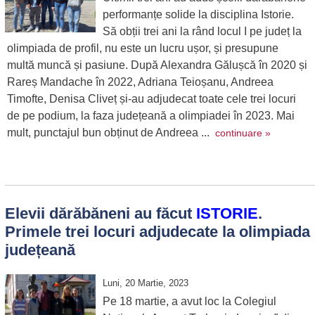
performanțe solide la disciplina Istorie.
Să obții trei ani la rând locul I pe județ la
olimpiada de profil, nu este un lucru ușor, și presupune
multă muncă și pasiune. După Alexandra Gălușcă în 2020 și
Rareș Mandache în 2022, Adriana Teioșanu, Andreea
Timofte, Denisa Cliveț și-au adjudecat toate cele trei locuri
de pe podium, la faza județeană a olimpiadei în 2023. Mai
mult, punctajul bun obținut de Andreea ...
continuare »
Elevii dărăbăneni au făcut
ISTORIE
.
Primele trei locuri adjudecate la olimpiada
județeană
Luni, 20 Martie, 2023
Pe 18 martie, a avut loc la Colegiul