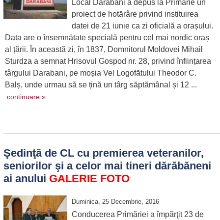
Local Darabani a depus la Primărie un
proiect de hotărâre privind instituirea
datei de 21 iunie ca zi oficială a orașului.
Data are o însemnătate specială pentru cel mai nordic oraș
al țării. În această zi, în 1837, Domnitorul Moldovei Mihail
Sturdza a semnat Hrisovul Gospod nr. 28, privind înființarea
târgului Darabani, pe moșia Vel Logofătului Theodor C.
Balș, unde urmau să se țină un târg săptămânal și 12 ...
continuare »
Şedinţă de CL cu premierea veteranilor,
seniorilor şi a celor mai tineri dărăbăneni
ai anului
GALERIE FOTO
Duminica, 25 Decembrie, 2016
Conducerea Primăriei a împărţit 23 de