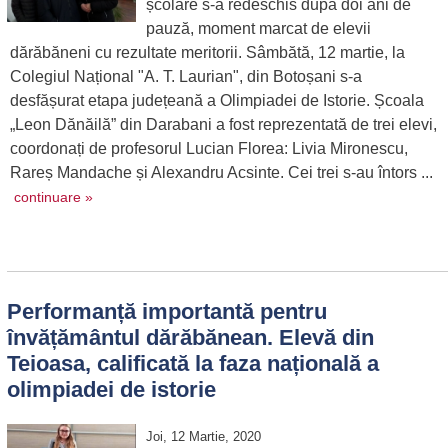
școlare s-a redeschis după doi ani de
pauză, moment marcat de elevii
dărăbăneni cu rezultate meritorii. Sâmbătă, 12 martie, la
Colegiul Național "A. T. Laurian", din Botoșani s-a
desfășurat etapa județeană a Olimpiadei de Istorie. Școala
„Leon Dănăilă” din Darabani a fost reprezentată de trei elevi,
coordonați de profesorul Lucian Florea: Livia Mironescu,
Rareș Mandache și Alexandru Acsinte. Cei trei s-au întors ...
continuare »
Performanță importantă pentru
învățământul dărăbănean. Elevă din
Teioasa, calificată la faza națională a
olimpiadei de istorie
Joi, 12 Martie, 2020