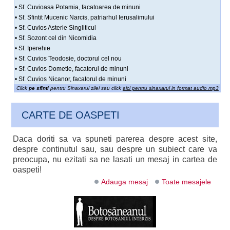
• Sf. Cuvioasa Potamia, facatoarea de minuni
• Sf. Sfintit Mucenic Narcis, patriarhul Ierusalimului
• Sf. Cuvios Asterie Singliticul
• Sf. Sozont cel din Nicomidia
• Sf. Iperehie
• Sf. Cuvios Teodosie, doctorul cel nou
• Sf. Cuvios Dometie, facatorul de minuni
• Sf. Cuvios Nicanor, facatorul de minuni
Click
pe sfinti
pentru Sinaxarul zilei sau click
aici pentru sinaxarul in format audio mp3
CARTE DE OASPETI
Daca doriti sa va spuneti parerea despre acest site,
despre continutul sau, sau despre un subiect care va
preocupa, nu ezitati sa ne lasati un mesaj in cartea de
oaspeti!
Adauga mesaj
Toate mesajele