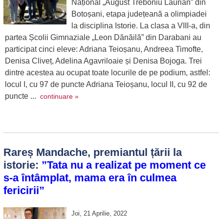
Național „August Treboniu Laurian” din
Botoșani, etapa județeană a olimpiadei
la disciplina Istorie. La clasa a VIII-a, din
partea Școlii Gimnaziale „Leon Dănăilă” din Darabani au
participat cinci eleve: Adriana Teioșanu, Andreea Timofte,
Denisa Cliveț, Adelina Agavriloaie și Denisa Bojoga. Trei
dintre acestea au ocupat toate locurile de pe podium, astfel:
locul I, cu 97 de puncte Adriana Teioșanu, locul II, cu 92 de
puncte ...
continuare »
Rareș Mandache, premiantul țării la
istorie:
”Tata nu a realizat pe moment ce
s-a întâmplat, mama era în culmea
fericirii”
Joi, 21 Aprilie, 2022