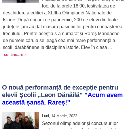
loc, de la orele 18:00, festivitatea de
deschidere a ediției a XLIII-a Olimpiadei Naționale de
Istorie. După doi ani de pandemie, 200 de elevi din toate
județele țării au dat măsura pasiunii lor pentru cunoașterea
trecutului. Printre aceștia s-a numărat și Rareș Mandache,
de numele căruia se leagă cea mai mare performanță a
școlii dărăbănene la disciplina Istorie. Elev în clasa ...
continuare »
O nouă performanță de excepție pentru
elevii Școlii „Leon Dănăilă”
”Acum avem
această șansă, Rareș!”
Luni, 14 Martie, 2022
Sezonul olimpiadelor și concursurilor