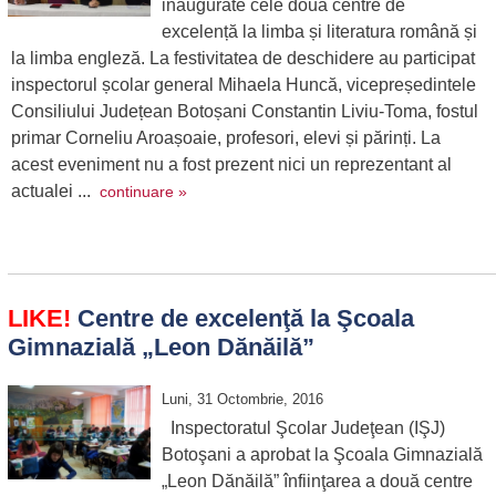
inaugurate cele două centre de
excelență la limba și literatura română și
la limba engleză. La festivitatea de deschidere au participat
inspectorul școlar general Mihaela Huncă, vicepreședintele
Consiliului Județean Botoșani Constantin Liviu-Toma, fostul
primar Corneliu Aroașoaie, profesori, elevi și părinți. La
acest eveniment nu a fost prezent nici un reprezentant al
actualei ...
continuare »
LIKE!
Centre de excelenţă la Şcoala
Gimnazială „Leon Dănăilă”
Luni, 31 Octombrie, 2016
Inspectoratul Şcolar Judeţean (IŞJ)
Botoşani a aprobat la Şcoala Gimnazială
„Leon Dănăilă” înfiinţarea a două centre