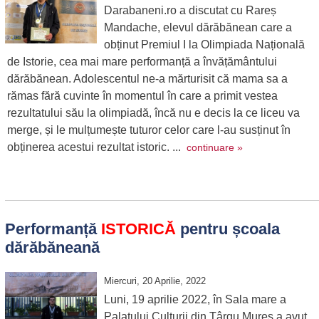
Darabaneni.ro a discutat cu Rareș
Mandache, elevul dărăbănean care a
obținut Premiul I la Olimpiada Națională
de Istorie, cea mai mare performanță a învățământului
dărăbănean. Adolescentul ne-a mărturisit că mama sa a
rămas fără cuvinte în momentul în care a primit vestea
rezultatului său la olimpiadă, încă nu e decis la ce liceu va
merge, și le mulțumește tuturor celor care l-au susținut în
obținerea acestui rezultat istoric. ...
continuare »
Performanță
ISTORICĂ
pentru școala
dărăbăneană
Miercuri, 20 Aprilie, 2022
Luni, 19 aprilie 2022, în Sala mare a
Palatului Culturii din Târgu Mureș a avut