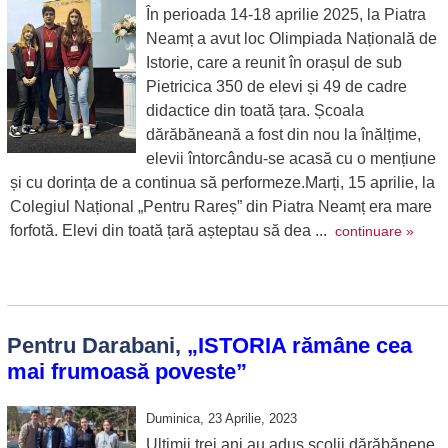
În perioada 14-18 aprilie 2025, la Piatra
Neamț a avut loc Olimpiada Națională de
Istorie, care a reunit în orașul de sub
Pietricica 350 de elevi și 49 de cadre
didactice din toată țara. Școala
dărăbăneană a fost din nou la înălțime,
elevii întorcându-se acasă cu o mențiune
și cu dorința de a continua să performeze.Marți, 15 aprilie, la
Colegiul Național „Pentru Rareș” din Piatra Neamț era mare
forfotă. Elevi din toată țară așteptau să dea ...
continuare »
Pentru Darabani,
„ISTORIA rămâne cea
mai frumoasă poveste”
Duminica, 23 Aprilie, 2023
Ultimii trei ani au adus școlii dărăbănene