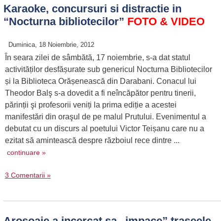
Karaoke, concursuri si distractie in
“Nocturna bibliotecilor”
FOTO & VIDEO
Duminica, 18 Noiembrie, 2012
În seara zilei de sâmbătă, 17 noiembrie, s-a dat statul
activităților desfășurate sub genericul Nocturna Bibliotecilor
și la Biblioteca Orășenească din Darabani. Conacul lui
Theodor Balş s-a dovedit a fi neîncăpător pentru tinerii,
părinții şi profesorii veniți la prima ediție a acestei
manifestări din oraşul de pe malul Prutului. Evenimentul a
debutat cu un discurs al poetului Victor Teișanu care nu a
ezitat să amintească despre războiul rece dintre ...
continuare »
3 Comentarii »
Arosoaie a incercat sa „impace” traseele