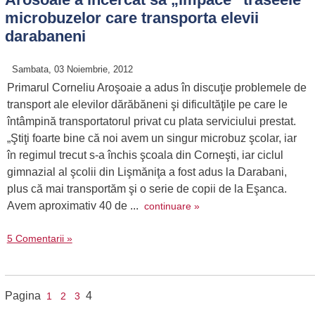
microbuzelor care transporta elevii
darabaneni
Sambata, 03 Noiembrie, 2012
Primarul Corneliu Aroşoaie a adus în discuţie problemele de
transport ale elevilor dărăbăneni şi dificultăţile pe care le
întâmpină transportatorul privat cu plata serviciului prestat.
„Ştiţi foarte bine că noi avem un singur microbuz şcolar, iar
în regimul trecut s-a închis şcoala din Corneşti, iar ciclul
gimnazial al şcolii din Lişmăniţa a fost adus la Darabani,
plus că mai transportăm şi o serie de copii de la Eşanca.
Avem aproximativ 40 de ...
continuare »
5 Comentarii »
Pagina
4
1
2
3