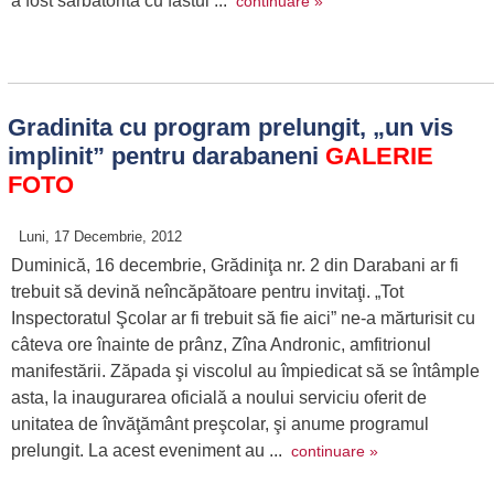
a fost sărbătorită cu fastul ...
continuare »
Gradinita cu program prelungit, „un vis
implinit” pentru darabaneni
GALERIE
FOTO
Luni, 17 Decembrie, 2012
Duminică, 16 decembrie, Grădiniţa nr. 2 din Darabani ar fi
trebuit să devină neîncăpătoare pentru invitaţi. „Tot
Inspectoratul Şcolar ar fi trebuit să fie aici” ne-a mărturisit cu
câteva ore înainte de prânz, Zîna Andronic, amfitrionul
manifestării. Zăpada şi viscolul au împiedicat să se întâmple
asta, la inaugurarea oficială a noului serviciu oferit de
unitatea de învăţământ preşcolar, şi anume programul
prelungit. La acest eveniment au ...
continuare »