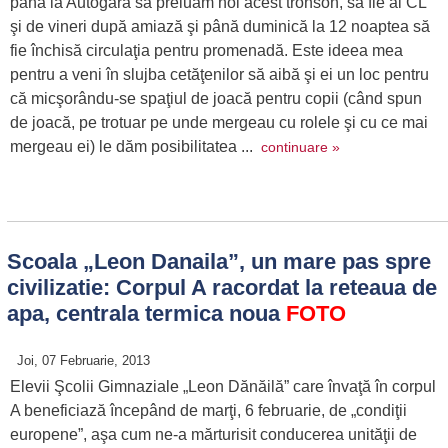
până la Autogară să preluăm noi acest tronson, să fie al CL
şi de vineri după amiază şi până duminică la 12 noaptea să
fie închisă circulaţia pentru promenadă. Este ideea mea
pentru a veni în slujba cetăţenilor să aibă şi ei un loc pentru
că micşorându-se spaţiul de joacă pentru copii (când spun
de joacă, pe trotuar pe unde mergeau cu rolele şi cu ce mai
mergeau ei) le dăm posibilitatea ...
continuare »
Scoala „Leon Danaila”, un mare pas spre
civilizatie: Corpul A racordat la reteaua de
apa, centrala termica noua
FOTO
Joi, 07 Februarie, 2013
Elevii Şcolii Gimnaziale „Leon Dănăilă” care învaţă în corpul
A beneficiază începând de marţi, 6 februarie, de „condiţii
europene”, aşa cum ne-a mărturisit conducerea unităţii de