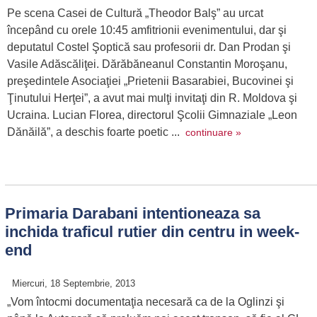
Pe scena Casei de Cultură „Theodor Balş” au urcat
începând cu orele 10:45 amfitrionii evenimentului, dar şi
deputatul Costel Şoptică sau profesorii dr. Dan Prodan şi
Vasile Adăscăliţei. Dărăbăneanul Constantin Moroşanu,
preşedintele Asociaţiei „Prietenii Basarabiei, Bucovinei şi
Ţinutului Herţei”, a avut mai mulţi invitaţi din R. Moldova şi
Ucraina. Lucian Florea, directorul Şcolii Gimnaziale „Leon
Dănăilă”, a deschis foarte poetic ...
continuare »
Primaria Darabani intentioneaza sa
inchida traficul rutier din centru in week-
end
Miercuri, 18 Septembrie, 2013
„Vom întocmi documentaţia necesară ca de la Oglinzi şi