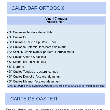
CALENDAR ORTODOX
Vineri, 7 august
SFINTII ZILEI
• Sf. Cuvioasa Teodora de la Sihla
• Sf. Cuvios Or
• Sf. Cuviosi 10.000 de pustnici Tibei
• Sf. Cuvioasa Potamia, facatoarea de minuni
• Sf. Sfintit Mucenic Narcis, patriarhul Ierusalimului
• Sf. Cuvios Asterie Singliticul
• Sf. Sozont cel din Nicomidia
• Sf. Iperehie
• Sf. Cuvios Teodosie, doctorul cel nou
• Sf. Cuvios Dometie, facatorul de minuni
• Sf. Cuvios Nicanor, facatorul de minuni
Click
pe sfinti
pentru Sinaxarul zilei sau click
aici pentru sinaxarul in format audio mp3
CARTE DE OASPETI