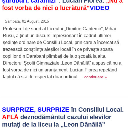
şuruburi, cărămizi”
. Lucian Florea:
„Nu a
fost vorba de nici o lucrătură”
VIDEO
Sambata, 01 August, 2015
Profesorul de sport al Liceului „Dimitrie Cantemir”, Mihai
Rusu, a ţinut un discurs impresionant în cadrul ultimei
şedinţe ordinare de Consiliu Local, prin care a încercat să
trezească conştiinţa aleşilor locali în ce priveşte soarta
copiilor din Darabani plimbaţi de la o şcoală la alta.
Directorul Şcolii Gimnaziale „Leon Dănăilă” a spus că nu a
fost vorba de nici un aranjament, Lucian Florea repetând
faptul că s-ar fi respectat doar ordinul ...
continuare »
SURPRIZE, SURPRIZE
în Consiliul Local.
AFLĂ
deznodământul cazului elevilor
mutaţi de la liceu la „Leon Dănăilă”