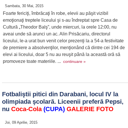
Sambata, 30 Mai, 2015
Foarte fericiţi, îmbrăcaţi în robe, elevii au păşit vizibil
emoţionaţi treptele liceului şi s-au îndreptat spre Casa de
Cultură „Theodor Balş”, unde miercuri, la orele 12:00, nu
aveai unde să arunci un ac. Alin Prisăcariu, directorul
liceului, le-a urat bun venit celor prezenţi la a 54-a festivitate
de premiere a absolvenţilor, menţionând că dintre cei 194 de
elevi ai liceului, doar 5 nu au reuşit până la această oră să
promoveze toate materiile. ...
continuare »
Fotbaliştii pitici din Darabani, locul IV la
olimpiada şcolară. Liceenii preferă Pepsi,
nu
Coca-Cola
(CUPA)
GALERIE FOTO
Joi, 09 Aprilie, 2015