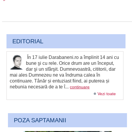
EDITORIAL
În 17 iulie Darabaneni.ro a împlinit 14 ani cu
bune şi cu rele. Orice drum are un început,
dar şi un sfârşit. Dumnevoastră, cititorii, dar
mai ales Dumnezeu ne va îndruma calea în
continuare. Tânăr și entuziast fiind, ai puterea și
nebunia necesară de a te î...
continuare
Vezi toate
POZA SAPTAMANII