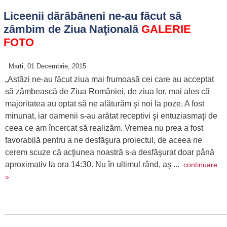
Liceenii dărăbăneni ne-au făcut să
zâmbim de Ziua Naţională
GALERIE
FOTO
Marti, 01 Decembrie, 2015
„Astăzi ne-au făcut ziua mai frumoasă cei care au acceptat
să zâmbească de Ziua României, de ziua lor, mai ales că
majoritatea au optat să ne alăturăm şi noi la poze. A fost
minunat, iar oamenii s-au arătat receptivi şi entuziasmaţi de
ceea ce am încercat să realizăm. Vremea nu prea a fost
favorabilă pentru a ne desfăşura proiectul, de aceea ne
cerem scuze că acţiunea noastră s-a desfăşurat doar până
aproximativ la ora 14:30. Nu în ultimul rând, aş ...
continuare
»