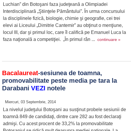
Luchian” din Botoşani faza judeţeană a Olimpiadei
Interdisciplinară „Ştiinţele Pământului”. În urma concursului
la disciplinele fizică, biologie, chimie şi geografie, cei trei
elevi ai Liceului „Dimitrie Cantemir” au obţinut o menţiune,
locul III, dar şi primul loc, care îl califică pe Emanuel Luca la
faza naţională a competiţiei. „În primul rân ...
continuare »
Bacalaureat
-sesiunea de toamna,
promovabilitate peste media pe tara la
Darabani
VEZI
notele
Miercuri, 03 Septembrie, 2014
La nivelul judeţului Botoşani au susţinut probele sesiunii de
toamnă 849 de candidaţi, dintre care 282 au fost declaraţi
admişi. Cu acest procent de 33,2% la promovabilitate
Botoşaniul se ridică mult deasupra mediei naţionale. La