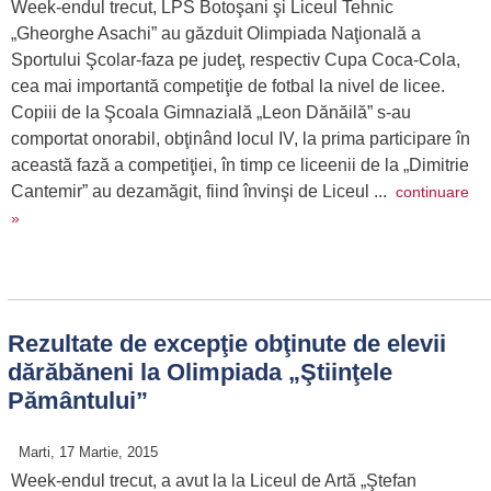
Week-endul trecut, LPS Botoşani şi Liceul Tehnic
„Gheorghe Asachi” au găzduit Olimpiada Naţională a
Sportului Şcolar-faza pe judeţ, respectiv Cupa Coca-Cola,
cea mai importantă competiţie de fotbal la nivel de licee.
Copiii de la Şcoala Gimnazială „Leon Dănăilă” s-au
comportat onorabil, obţinând locul IV, la prima participare în
această fază a competiţiei, în timp ce liceenii de la „Dimitrie
Cantemir” au dezamăgit, fiind învinşi de Liceul ...
continuare
»
Rezultate de excepţie obţinute de elevii
dărăbăneni la Olimpiada
„Ştiinţele
Pământului”
Marti, 17 Martie, 2015
Week-endul trecut, a avut la la Liceul de Artă „Ştefan