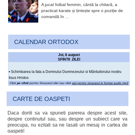
A jucat fotbal feminin, cântă la chitară, a
practicat karate și țintește spre o poziție de
comandă în ...
CALENDAR ORTODOX
Joi, 6 august
SFINTII ZILEI
• Schimbarea la fata a Domnului Dumnezeului si Mântuitorului nostru
Iisus Hristos
Click
pe sfinti
pentru Sinaxarul zilei sau click
aici pentru sinaxarul in format audio mp3
CARTE DE OASPETI
Daca doriti sa va spuneti parerea despre acest site,
despre continutul sau, sau despre un subiect care va
preocupa, nu ezitati sa ne lasati un mesaj in cartea de
oaspeti!