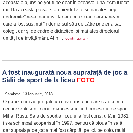
aceasta a ajuns pe youtube doar în această lună. ”Am lucrat
mult la această piesă, s-au pierdut zile și mai ales nopți
nedormite” ne-a mărturisit tânărul muzician dărăbănean,
care a fost susținut în demersul său de către prietena sa,
colegi, dar și de cadrele didactice, și mai ales directorul
unității de învățământ, Alin ...
continuare »
A fost inaugurată noua suprafață de joc a
Sălii de sport de la liceu
FOTO
Sambata, 13 Ianuarie, 2018
Organizatorii au pregătit un covor roșu pe care s-au aliniat
cei prezenți, amfitrionul manifestării fiind profesorul de sport
Mihai Rusu. Sala de sport a liceului a fost construită în 1981,
i s-a schimbat acoperișul în 1997, pentru că ploua în sală,
dar suprafața de joc a mai fost cârpită, pe ici, pe colo, mulți