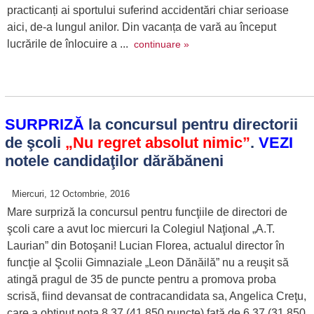
practicanți ai sportului suferind accidentări chiar serioase
aici, de-a lungul anilor. Din vacanța de vară au început
lucrările de înlocuire a ...
continuare »
SURPRIZĂ
la concursul pentru directorii
de şcoli
„Nu regret absolut nimic”
.
VEZI
notele candidaţilor dărăbăneni
Miercuri, 12 Octombrie, 2016
Mare surpriză la concursul pentru funcţiile de directori de
şcoli care a avut loc miercuri la Colegiul Naţional „A.T.
Laurian” din Botoşani! Lucian Florea, actualul director în
funcţie al Şcolii Gimnaziale „Leon Dănăilă” nu a reuşit să
atingă pragul de 35 de puncte pentru a promova proba
scrisă, fiind devansat de contracandidata sa, Angelica Creţu,
care a obţinut nota 8,37 (41,850 puncte) faţă de 6,37 (31,850