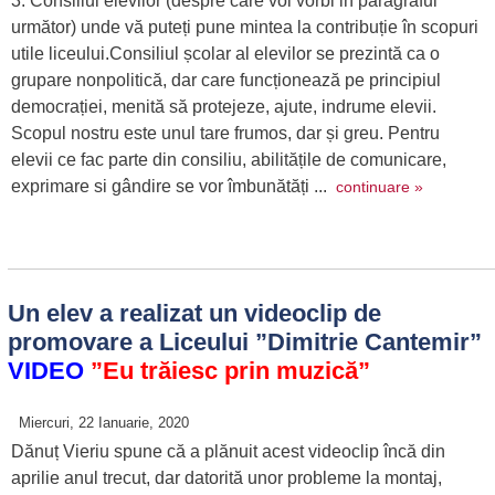
3. Consiliul elevilor (despre care voi vorbi in paragraful
următor) unde vă puteți pune mintea la contribuție în scopuri
utile liceului.Consiliul școlar al elevilor se prezintă ca o
grupare nonpolitică, dar care funcționează pe principiul
democrației, menită să protejeze, ajute, indrume elevii.
Scopul nostru este unul tare frumos, dar și greu. Pentru
elevii ce fac parte din consiliu, abilitățile de comunicare,
exprimare si gândire se vor îmbunătăți ...
continuare »
Un elev a realizat un videoclip de
promovare a Liceului ”Dimitrie Cantemir”
VIDEO
”Eu trăiesc prin muzică”
Miercuri, 22 Ianuarie, 2020
Dănuț Vieriu spune că a plănuit acest videoclip încă din
aprilie anul trecut, dar datorită unor probleme la montaj,