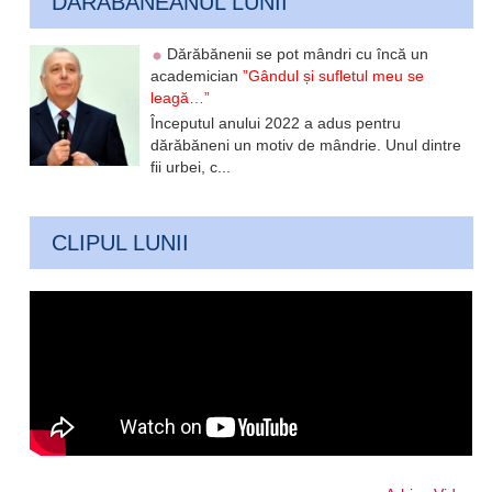
DARABANEANUL LUNII
Dărăbănenii se pot mândri cu încă un
academician
”Gândul și sufletul meu se
leagă…”
Începutul anului 2022 a adus pentru
dărăbăneni un motiv de mândrie. Unul dintre
fii urbei, c...
CLIPUL LUNII