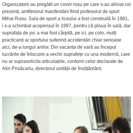
Organizatorii au pregătit un covor roșu pe care s-au aliniat cei
prezenți, amfitrionul manifestării fiind profesorul de sport
Mihai Rusu. Sala de sport a liceului a fost construită în 1981,
i s-a schimbat acoperișul în 1997, pentru că ploua în sală, dar
suprafața de joc a mai fost cârpită, pe ici, pe colo, mulți
practicanți ai sportului suferind accidentări chiar serioase
aici, de-a lungul anilor. Din vacanța de vară au început
lucrările de înlocuire a vechii suprafețe cu una modernă, care
nu ar suprasolicita articulațiile, conform celor declarate de
Alin Prisăcariu, directorul unității de învățământ.