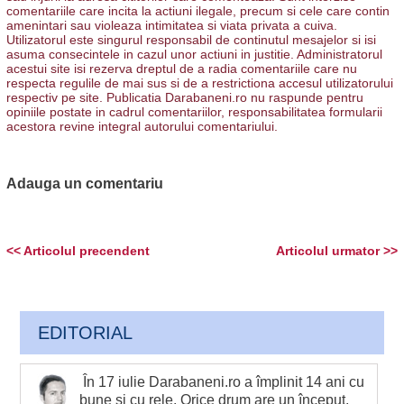
comentariile care incita la actiuni ilegale, precum si cele care contin
amenintari sau violeaza intimitatea si viata privata a cuiva.
Utilizatorul este singurul responsabil de continutul mesajelor si isi
asuma consecintele in cazul unor actiuni in justitie. Administratorul
acestui site isi rezerva dreptul de a radia comentariile care nu
respecta regulile de mai sus si de a restrictiona accesul utilizatorului
respectiv pe site. Publicatia Darabaneni.ro nu raspunde pentru
opiniile postate in cadrul comentariilor, responsabilitatea formularii
acestora revine integral autorului comentariului.
Adauga un comentariu
<< Articolul precendent
Articolul urmator >>
EDITORIAL
În 17 iulie Darabaneni.ro a împlinit 14 ani cu
bune şi cu rele. Orice drum are un început,