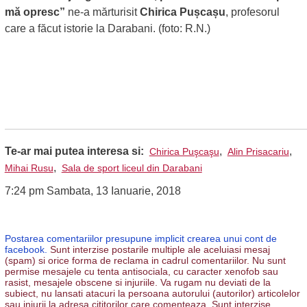
mă opresc”
ne-a mărturisit
Chirica Pușcașu
, profesorul
care a făcut istorie la Darabani. (foto: R.N.)
Te-ar mai putea interesa si:
,
,
Chirica Puşcaşu
Alin Prisacariu
,
Mihai Rusu
Sala de sport liceul din Darabani
7:24 pm Sambata, 13 Ianuarie, 2018
Postarea comentariilor presupune implicit crearea unui cont de
facebook.
Sunt interzise postarile multiple ale aceluiasi mesaj
(spam) si orice forma de reclama in cadrul comentariilor. Nu sunt
permise mesajele cu tenta antisociala, cu caracter xenofob sau
rasist, mesajele obscene si injuriile. Va rugam nu deviati de la
subiect, nu lansati atacuri la persoana autorului (autorilor) articolelor
sau injurii la adresa cititorilor care comenteaza. Sunt interzise