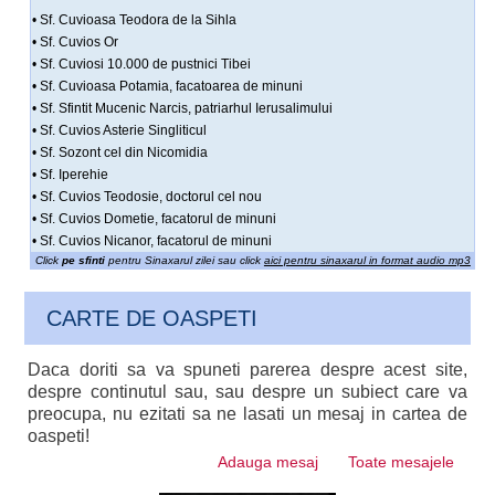
• Sf. Cuvioasa Teodora de la Sihla
• Sf. Cuvios Or
• Sf. Cuviosi 10.000 de pustnici Tibei
• Sf. Cuvioasa Potamia, facatoarea de minuni
• Sf. Sfintit Mucenic Narcis, patriarhul Ierusalimului
• Sf. Cuvios Asterie Singliticul
• Sf. Sozont cel din Nicomidia
• Sf. Iperehie
• Sf. Cuvios Teodosie, doctorul cel nou
• Sf. Cuvios Dometie, facatorul de minuni
• Sf. Cuvios Nicanor, facatorul de minuni
Click
pe sfinti
pentru Sinaxarul zilei sau click
aici pentru sinaxarul in format audio mp3
CARTE DE OASPETI
Daca doriti sa va spuneti parerea despre acest site,
despre continutul sau, sau despre un subiect care va
preocupa, nu ezitati sa ne lasati un mesaj in cartea de
oaspeti!
Adauga mesaj
Toate mesajele