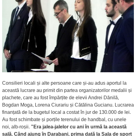
Consilieri locali și alte persoane care și-au adus aportul la
această lucrare au primit din partea organizatorilor medalii și
plachete, care au fost împărțite de elevii Andrei Dănilă,
Bogdan Moga, Lorena Ciurariu și Cătălina Gucianu. Lucrarea
finanțată de la bugetul local a costat în jur de 130.000 de lei.
Au fost schimbate și porțile terenului de handbal, cu unele
noi, alb-roșii.
”Era jalea-jalelor cu ani în urmă la această
sală. Când ajung în Darabani, prima dată la Sala de sport