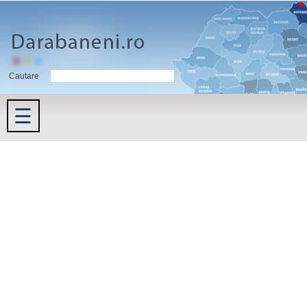
Cautare
☰