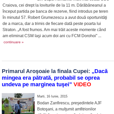
Craiova, cei drept la loviturile de la 11 m. Dărăbăneanul a
început partida pe banca de rezerve, fiind introdus pe teren
în minutul 57. Robert Grumezescu a avut două oportunităţi
de a marca, dar a trimis de fiecare dată peste poarta lui
Straton. „A fost frumos. Am mai trăit aceste momente când
am eliminat CSM Iaşi acum doi ani cu FCM Dorohoi” ...
continuare »
Primarul Aroşoaie la finala Cupei:
„Dacă
mingea era pătrată, probabil se oprea
undeva pe marginea tuşei”
VIDEO
Marti, 16 Iunie, 2015
Bodan Zanfirescu, preşedintele AJF
Botoşani, a mulţumit amfitrionilor