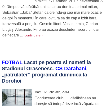
nimicit CS Darabani cu un neverosimil 7-
0. Dimpotrivă, dărăbănenii chiar au dominat primul mitan,
Sebastian „Babă” Ştefănică creindu-şi cea mai mare ocazie
de gol în momentul în care lovitura sa de cap a izbit bara
tranversală a porţii lui Cosmin Iftodi. Vasile Irimia, Ciprian
Liuţă şi Alexandru Filip au ocazia deschiderii scorului, dar
de fiecare ...
continuare »
FOTBAL
Lacat pe poarta si nameti la
Stadionul Orasenesc.
CS Darabani
,
„patrulater” programat duminica la
Dorohoi
Marti, 12 Februarie, 2013
Conducerea clubului dărăbănean nu
doreşte să îndepărteze încă zăpada de