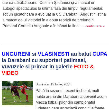
dar ex-dărăbăneanul Cosmin Ştefănucî şi-a marcat un
autogol spectaculos la ultima fază din timpul regulamentar.
Tot un jucător care a evoluat la CS Darabani, Augustin Istina
a marcat golul victoriei în a doua repriză de prelungiri.
Primarul Corneliu Aroşoaie a înmânat la final ...
continuare »
UNGURENI
si
VLASINESTI
au batut
CUPA
la Darabani cu suporteri patimasi,
vuvuzele si primar in galerie
FOTO &
VIDEO
Duminica, 15 Iunie, 2014
Până în sezonul recent încheiat, mult
hulita arenă din Darabani a devenit acum
Mecca fotbaliştilor din campionatul
judeţean care apreciază condiţiile foarte