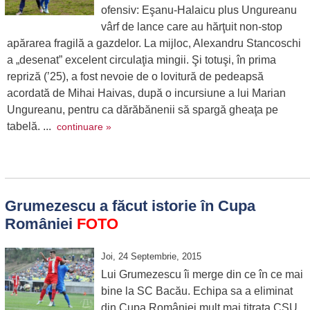
ofensiv: Eşanu-Halaicu plus Ungureanu
vârf de lance care au hărţuit non-stop
apărarea fragilă a gazdelor. La mijloc, Alexandru Stancoschi
a „desenat” excelent circulaţia mingii. Şi totuşi, în prima
repriză (’25), a fost nevoie de o lovitură de pedeapsă
acordată de Mihai Haivas, după o incursiune a lui Marian
Ungureanu, pentru ca dărăbănenii să spargă gheaţa pe
tabelă. ...
continuare »
Grumezescu a făcut istorie în Cupa
României
FOTO
Joi, 24 Septembrie, 2015
Lui Grumezescu îi merge din ce în ce mai
bine la SC Bacău. Echipa sa a eliminat
din Cupa României mult mai titrata CSU