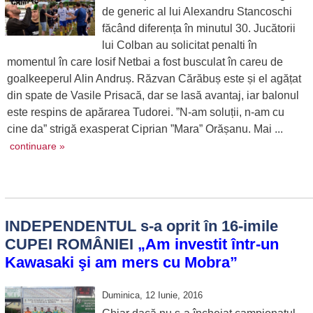
de generic al lui Alexandru Stancoschi
făcând diferența în minutul 30. Jucătorii
lui Colban au solicitat penalti în
momentul în care Iosif Netbai a fost busculat în careu de
goalkeeperul Alin Andruș. Răzvan Cărăbuș este și el agățat
din spate de Vasile Prisacă, dar se lasă avantaj, iar balonul
este respins de apărarea Tudorei. ”N-am soluții, n-am cu
cine da” strigă exasperat Ciprian ”Mara” Orășanu. Mai ...
continuare »
INDEPENDENTUL s-a oprit în 16-imile
CUPEI ROMÂNIEI
„Am investit într-un
Kawasaki şi am mers cu Mobra”
Duminica, 12 Iunie, 2016