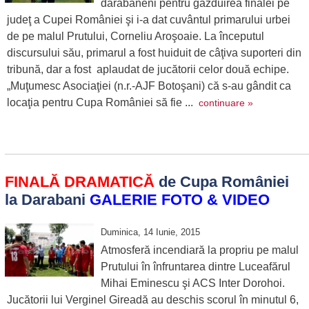
dărăbăneni pentru găzduirea finalei pe
judeţ a Cupei României şi i-a dat cuvântul primarului urbei
de pe malul Prutului, Corneliu Aroşoaie. La începutul
discursului său, primarul a fost huiduit de câţiva suporteri din
tribună, dar a fost aplaudat de jucătorii celor două echipe.
„Muţumesc Asociaţiei (n.r.-AJF Botoşani) că s-au gândit ca
locaţia pentru Cupa României să fie ...
continuare »
FINALĂ DRAMATICĂ
de Cupa României
la Darabani
GALERIE FOTO & VIDEO
Duminica, 14 Iunie, 2015
Atmosferă incendiară la propriu pe malul
Prutului în înfruntarea dintre Luceafărul
Mihai Eminescu şi ACS Inter Dorohoi.
Jucătorii lui Verginel Gireadă au deschis scorul în minutul 6,