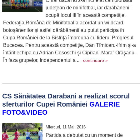
Chiar dacă nu s-a încheiat campionatul
judeţean de minifotbal, iar dărăbănenii
ocupă locul III în această competiţie,
Federaţia Română de Minifotbal a acordat un wildcard
botoşănenilor şi astfel dărăbănenii au putut participa în
Cupa României de la Bistriţa împreună cu liderul Progresul
Bucecea. Pentru această competiţie, Dan Tîrniceru-Ifrim şi-a
întărit echipa cu Adrian Cososchi şi Ciprian „Mara” Orăşanu.
În faza grupelor, Independentul a ...
continuare »
CS Sănătatea Darabani a realizat scorul
sferturilor Cupei României
GALERIE
FOTO&VIDEO
Miercuri, 11 Mai, 2016
Partida a debutat cu un moment de