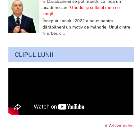
Dărăbănenii se pot mândri cu încă un
academician
”Gândul și sufletul meu se
leagă…”
Începutul anului 2022 a adus pentru
dărăbăneni un motiv de mândrie. Unul dintre
fii urbei, c...
CLIPUL LUNII
Arhiva Video