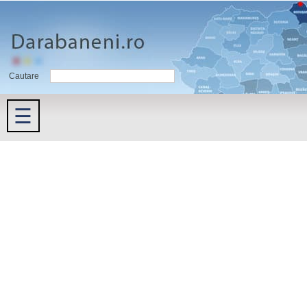
Cautare
☰