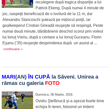
reculegere după tragica dispariţie a lui
Patrick Ekeng. După numai 4 minute de
joc, oaspeţii beneficiază de o lovitură de la 11 m, dar
Alexandru Stancoschi şutează pe mijlocul porţii, iar
goalkeeperul Cristian Gireadă reuşeşte să respingă. Peste
numai două minute, dărăbănenii deschid scorul prin voleul
lui Ionuţ Vieriu, după o centare a lui Ionuţ Guceanu. Florin
Eşanu (’35) reuşeşte desprinderea după un assist al ...
continuare »
MARI
(AN)
ÎN CUPĂ
la Săveni. Unirea a
rămas cu galeria
FOTO
Duminica, 06 Martie, 2016
Ovidiu Ştefănucă şi-a aşezat foarte bine
echipa în teren, folosind un trident