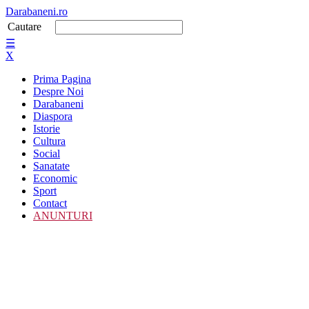
Darabaneni.ro
Cautare
☰
X
Prima Pagina
Despre Noi
Darabaneni
Diaspora
Istorie
Cultura
Social
Sanatate
Economic
Sport
Contact
ANUNTURI