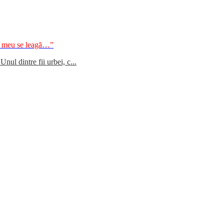
ul meu se leagă…”
ul dintre fii urbei, c...