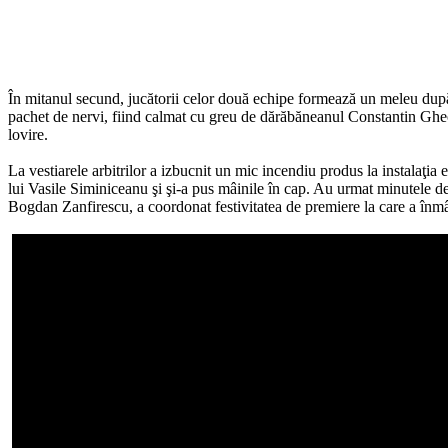
În mitanul secund, jucătorii celor două echipe formează un meleu după 
pachet de nervi, fiind calmat cu greu de dărăbăneanul Constantin Gheog
lovire.
La vestiarele arbitrilor a izbucnit un mic incendiu produs la instalaţia
lui Vasile Siminiceanu şi şi-a pus mâinile în cap. Au urmat minutele de
Bogdan Zanfirescu, a coordonat festivitatea de premiere la care a în