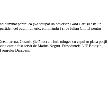
nd eliminat pentru că şi-a scuipat un adversar. Gabi Căruşu este un
rtidei, cel puţin numeric, eliminându-l şi pe Iulian Chiriţă pentru
părăseau arena, Cosmin Ştefănucî a trimis mingea cu capul în plasa porţii
Istina care a fost servit de Marius Negruţ. Preşedintele AJF Botoşani,
l oraşului Darabani.