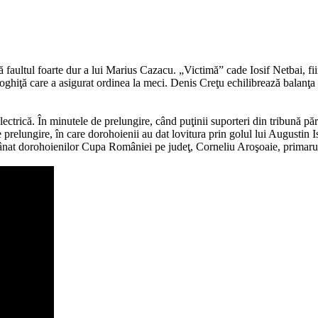
faultul foarte dur a lui Marius Cazacu. „Victimă” cade Iosif Netbai, fii
hiţă care a asigurat ordinea la meci. Denis Creţu echilibrează balanţa pa
 electrică. În minutele de prelungire, când puţinii suporteri din tribună 
 prelungire, în care dorohoienii au dat lovitura prin golul lui Augustin 
mânat dorohoienilor Cupa României pe judeţ, Corneliu Aroşoaie, primaru