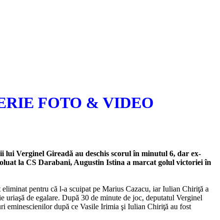
ERIE FOTO & VIDEO
lui Verginel Gireadă au deschis scorul în minutul 6, dar ex-
luat la CS Darabani, Augustin Istina a marcat golul victoriei în
 eliminat pentru că l-a scuipat pe Marius Cazacu, iar Iulian Chiriţă a
zie uriaşă de egalare. După 30 de minute de joc, deputatul Verginel
uri eminescienilor după ce Vasile Irimia şi Iulian Chiriţă au fost