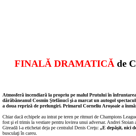
FINALĂ DRAMATICĂ
de C
Atmosferă incendiară la propriu pe malul Prutului în înfruntarea
dărăbăneanul Cosmin Ştefănucî şi-a marcat un autogol spectaculos
a doua repriză de prelungiri. Primarul Corneliu Aroşoaie a înmânat
Chiar dacă echipele au intrat pe teren pe ritmuri de Champions League, 
fost şi el trimis la vestiare pentru lovirea unui adversar. Andrei Stoi
Gireadă l-a etichetat deja pe centralul Denis Creţu:
„E depăşit, nici d
busculaţi în careu.