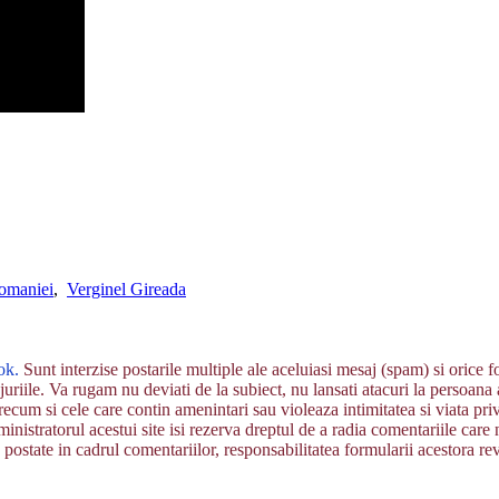
omaniei
,
Verginel Gireada
ok.
Sunt interzise postarile multiple ale aceluiasi mesaj (spam) si orice
uriile. Va rugam nu deviati de la subiect, nu lansati atacuri la persoana aut
recum si cele care contin amenintari sau violeaza intimitatea si viata pri
inistratorul acestui site isi rezerva dreptul de a radia comentariile care n
postate in cadrul comentariilor, responsabilitatea formularii acestora re