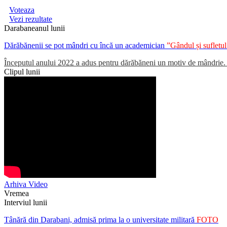
Voteaza
Vezi rezultate
Darabaneanul lunii
Dărăbănenii se pot mândri cu încă un academician
”Gândul și suflet
Începutul anului 2022 a adus pentru dărăbăneni un motiv de mândrie. Un
Clipul lunii
Arhiva Video
Vremea
Interviul lunii
Tânără din Darabani, admisă prima la o universitate militară
FOTO