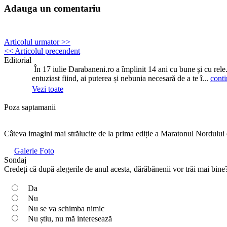
Adauga un comentariu
Articolul urmator >>
<< Articolul precendent
Editorial
În 17 iulie Darabaneni.ro a împlinit 14 ani cu bune şi cu rele
entuziast fiind, ai puterea și nebunia necesară de a te î...
conti
Vezi toate
Poza saptamanii
Câteva imagini mai strălucite de la prima ediție a Maratonul Nordului
Galerie Foto
Sondaj
Credeți că după alegerile de anul acesta, dărăbănenii vor trăi mai bine
Da
Nu
Nu se va schimba nimic
Nu știu, nu mă interesează