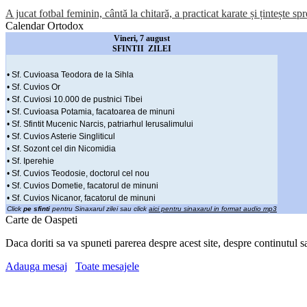
A jucat fotbal feminin, cântă la chitară, a practicat karate și țintește sp
Calendar Ortodox
Vineri, 7 august
SFINTII ZILEI
• Sf. Cuvioasa Teodora de la Sihla
• Sf. Cuvios Or
• Sf. Cuviosi 10.000 de pustnici Tibei
• Sf. Cuvioasa Potamia, facatoarea de minuni
• Sf. Sfintit Mucenic Narcis, patriarhul Ierusalimului
• Sf. Cuvios Asterie Singliticul
• Sf. Sozont cel din Nicomidia
• Sf. Iperehie
• Sf. Cuvios Teodosie, doctorul cel nou
• Sf. Cuvios Dometie, facatorul de minuni
• Sf. Cuvios Nicanor, facatorul de minuni
Click
pe sfinti
pentru Sinaxarul zilei sau click
aici pentru sinaxarul in format audio mp3
Carte de Oaspeti
Daca doriti sa va spuneti parerea despre acest site, despre continutul s
Adauga mesaj
Toate mesajele