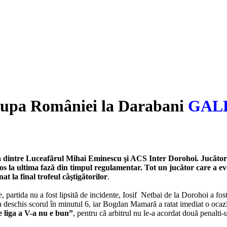
upa României la Darabani
GAL
 dintre Luceafărul Mihai Eminescu şi ACS Inter Dorohoi. Jucătorii 
 la ultima fază din timpul regulamentar. Tot un jucător care a evo
 la final trofeul câştigătorilor
.
partida nu a fost lipsită de incidente, Iosif Netbai de la Dorohoi a fost
an a deschis scorul în minutul 6, iar Bogdan Mamară a ratat imediat o oca
e liga a V-a nu e bun”
, pentru că arbitrul nu le-a acordat două penalti-