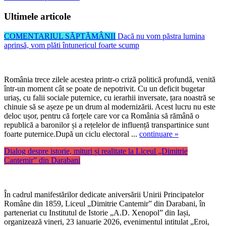
Ultimele articole
COMENTARIUL SĂPTĂMÂNII
Dacă nu vom păstra lumina
aprinsă, vom plăti întunericul foarte scump
România trece zilele acestea printr-o criză politică profundă, venită
într-un moment cât se poate de nepotrivit. Cu un deficit bugetar
uriaș, cu falii sociale puternice, cu ierarhii inversate, țara noastră se
chinuie să se așeze pe un drum al modernizării. Acest lucru nu este
deloc ușor, pentru că forțele care vor ca România să rămână o
republică a baronilor și a rețelelor de influență transpartinice sunt
foarte puternice.După un ciclu electoral ...
continuare »
Dialog despre istorie, mituri și realitate la Liceul „Dimitrie
Cantemir” din Darabani
În cadrul manifestărilor dedicate aniversării Unirii Principatelor
Române din 1859, Liceul „Dimitrie Cantemir” din Darabani, în
parteneriat cu Institutul de Istorie „A.D. Xenopol” din Iași,
organizează vineri, 23 ianuarie 2026, evenimentul intitulat „Eroi,