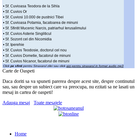
• Sf. Cuvioasa Teodora de la Sihla
• Sf. Cuvios Or
• Sf. Cuviosi 10.000 de pustnici Tibei
• Sf. Cuvioasa Potamia, facatoarea de minuni
• Sf. Sfintit Mucenic Narcis, patriarhul Ierusalimului
• Sf. Cuvios Asterie Singliticul
• Sf. Sozont cel din Nicomidia
• Sf. Iperehie
• Sf. Cuvios Teodosie, doctorul cel nou
• Sf. Cuvios Dometie, facatorul de minuni
• Sf. Cuvios Nicanor, facatorul de minuni
Click
pe sfinti
pentru Sinaxarul zilei sau click
aici pentru sinaxarul in format audio mp3
Carte de Oaspeti
Daca doriti sa va spuneti parerea despre acest site, despre continutul
sau, sau despre un subiect care va preocupa, nu ezitati sa ne lasati un
mesaj in cartea de oaspeti!
Adauga mesaj
Toate mesajele
Home