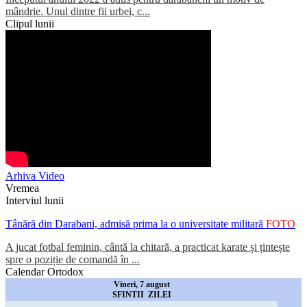
mândrie. Unul dintre fii urbei, c...
Clipul lunii
Arhiva Video
Vremea
Interviul lunii
Tânără din Darabani, admisă prima la o universitate militară
FOTO
A jucat fotbal feminin, cântă la chitară, a practicat karate și țintește
spre o poziție de comandă în ...
Calendar Ortodox
Vineri, 7 august
SFINTII ZILEI