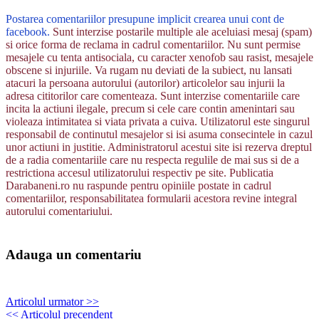
Postarea comentariilor presupune implicit crearea unui cont de
facebook.
Sunt interzise postarile multiple ale aceluiasi mesaj (spam)
si orice forma de reclama in cadrul comentariilor. Nu sunt permise
mesajele cu tenta antisociala, cu caracter xenofob sau rasist, mesajele
obscene si injuriile. Va rugam nu deviati de la subiect, nu lansati
atacuri la persoana autorului (autorilor) articolelor sau injurii la
adresa cititorilor care comenteaza. Sunt interzise comentariile care
incita la actiuni ilegale, precum si cele care contin amenintari sau
violeaza intimitatea si viata privata a cuiva. Utilizatorul este singurul
responsabil de continutul mesajelor si isi asuma consecintele in cazul
unor actiuni in justitie. Administratorul acestui site isi rezerva dreptul
de a radia comentariile care nu respecta regulile de mai sus si de a
restrictiona accesul utilizatorului respectiv pe site. Publicatia
Darabaneni.ro nu raspunde pentru opiniile postate in cadrul
comentariilor, responsabilitatea formularii acestora revine integral
autorului comentariului.
Adauga un comentariu
Articolul urmator >>
<< Articolul precendent