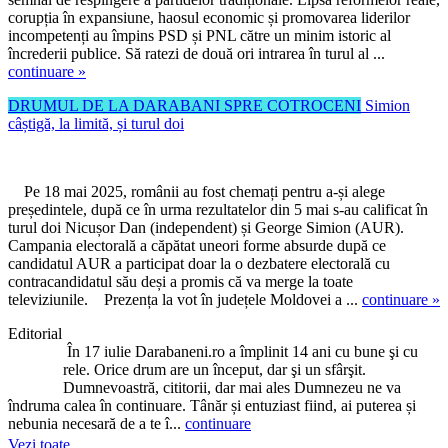
corupția în expansiune, haosul economic și promovarea liderilor
incompetenți au împins PSD și PNL către un minim istoric al
încrederii publice. Să ratezi de două ori intrarea în turul al ...
continuare »
DRUMUL DE LA DARABANI SPRE COTROCENI
Simion
câștigă, la limită, și turul doi
Pe 18 mai 2025, românii au fost chemați pentru a-și alege
președintele, după ce în urma rezultatelor din 5 mai s-au calificat în
turul doi Nicușor Dan (independent) și George Simion (AUR).
Campania electorală a căpătat uneori forme absurde după ce
candidatul AUR a participat doar la o dezbatere electorală cu
contracandidatul său deși a promis că va merge la toate
televiziunile. Prezența la vot în județele Moldovei a ...
continuare »
Editorial
În 17 iulie Darabaneni.ro a împlinit 14 ani cu bune şi cu
rele. Orice drum are un început, dar şi un sfârşit.
Dumnevoastră, cititorii, dar mai ales Dumnezeu ne va
îndruma calea în continuare. Tânăr și entuziast fiind, ai puterea și
nebunia necesară de a te î...
continuare
Vezi toate