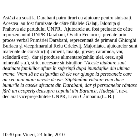
Astăzi au sosit la Darabani patru tiruri cu ajutoare pentru sinistrați.
Acestea au fost furnizate de către filialele Galați, Ialomița și
Prahova ale partidului UNPR. Ajutoarele au fost preluate de către
reprezentantul UNPR Darabani, Ovidiu Fecioru și predate prin
proces verbal Primăriei Darabani, reprezentată de primarul Ghiorghi
Burlacu și viceprimarului Relu Cricleviț. Majoritatea ajutoarelor sunt
materiale de construcții( ciment, faianță, gresie, cărămidă, var,
scândură etc), dar și produse alimentare(zahăr, ulei, orez, apă
minerală ș.a.), strict necesare sinistraților. “
Aceste ajutoare sunt
destinate familiilor aflate în suferință după inundațiile din ultima
vreme. Vrem să ne asigurăm că ele vor ajunge la persoanele care
au cea mai mare nevoie de ele. Săptămâna viitoare vom duce
bunurile la casele afectate din Darabani, dar și persoanelor rămase
fără un acoperiș deasupra capului din Baranca, Hudești
”, ne-a
declarat vicepreședintele UNPR, Liviu Câmpanu.(
L. B
.)
10:30 pm Vineri, 23 Iulie, 2010