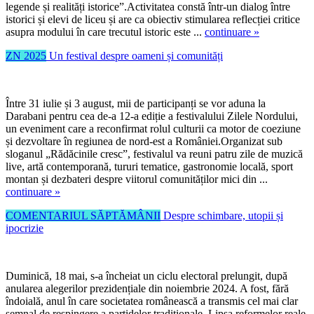
legende și realități istorice”.Activitatea constă într-un dialog între
istorici și elevi de liceu și are ca obiectiv stimularea reflecției critice
asupra modului în care trecutul istoric este ...
continuare »
ZN 2025
Un festival despre oameni și comunități
Între 31 iulie și 3 august, mii de participanți se vor aduna la
Darabani pentru cea de-a 12-a ediție a festivalului Zilele Nordului,
un eveniment care a reconfirmat rolul culturii ca motor de coeziune
și dezvoltare în regiunea de nord-est a României.Organizat sub
sloganul „Rădăcinile cresc”, festivalul va reuni patru zile de muzică
live, artă contemporană, tururi tematice, gastronomie locală, sport
montan și dezbateri despre viitorul comunităților mici din ...
continuare »
COMENTARIUL SĂPTĂMÂNII
Despre schimbare, utopii și
ipocrizie
Duminică, 18 mai, s-a încheiat un ciclu electoral prelungit, după
anularea alegerilor prezidențiale din noiembrie 2024. A fost, fără
îndoială, anul în care societatea românească a transmis cel mai clar
semnal de respingere a partidelor tradiționale. Lipsa reformelor reale,