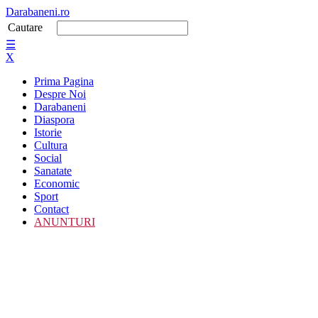
Darabaneni.ro
Cautare
☰
X
Prima Pagina
Despre Noi
Darabaneni
Diaspora
Istorie
Cultura
Social
Sanatate
Economic
Sport
Contact
ANUNTURI