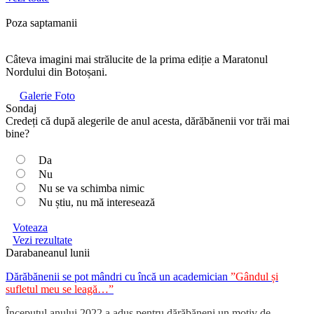
Poza saptamanii
Câteva imagini mai strălucite de la prima ediție a Maratonul
Nordului din Botoșani.
Galerie Foto
Sondaj
Credeți că după alegerile de anul acesta, dărăbănenii vor trăi mai
bine?
Da
Nu
Nu se va schimba nimic
Nu știu, nu mă interesează
Voteaza
Vezi rezultate
Darabaneanul lunii
Dărăbănenii se pot mândri cu încă un academician
”Gândul și
sufletul meu se leagă…”
Începutul anului 2022 a adus pentru dărăbăneni un motiv de