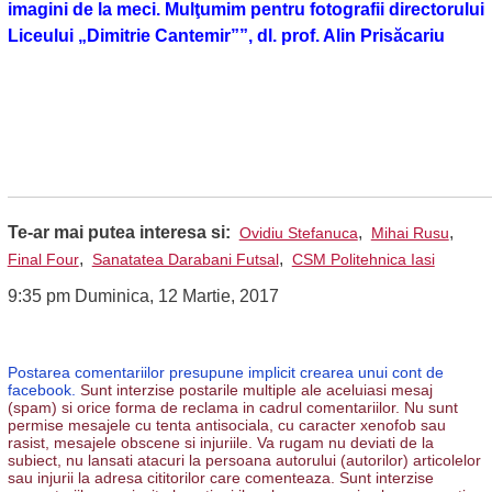
imagini de la meci. Mulţumim pentru fotografii directorului
Liceului „Dimitrie Cantemir””, dl. prof. Alin Prisăcariu
Te-ar mai putea interesa si:
,
,
Ovidiu Stefanuca
Mihai Rusu
,
,
Final Four
Sanatatea Darabani Futsal
CSM Politehnica Iasi
9:35 pm Duminica, 12 Martie, 2017
Postarea comentariilor presupune implicit crearea unui cont de
facebook.
Sunt interzise postarile multiple ale aceluiasi mesaj
(spam) si orice forma de reclama in cadrul comentariilor. Nu sunt
permise mesajele cu tenta antisociala, cu caracter xenofob sau
rasist, mesajele obscene si injuriile. Va rugam nu deviati de la
subiect, nu lansati atacuri la persoana autorului (autorilor) articolelor
sau injurii la adresa cititorilor care comenteaza. Sunt interzise