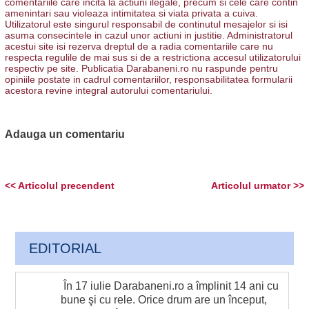
comentariile care incita la actiuni ilegale, precum si cele care contin
amenintari sau violeaza intimitatea si viata privata a cuiva.
Utilizatorul este singurul responsabil de continutul mesajelor si isi
asuma consecintele in cazul unor actiuni in justitie. Administratorul
acestui site isi rezerva dreptul de a radia comentariile care nu
respecta regulile de mai sus si de a restrictiona accesul utilizatorului
respectiv pe site. Publicatia Darabaneni.ro nu raspunde pentru
opiniile postate in cadrul comentariilor, responsabilitatea formularii
acestora revine integral autorului comentariului.
Adauga un comentariu
<< Articolul precendent
Articolul urmator >>
EDITORIAL
În 17 iulie Darabaneni.ro a împlinit 14 ani cu
bune şi cu rele. Orice drum are un început,