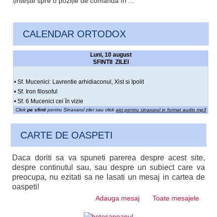
țintește spre o poziție de comandă în ...
CALENDAR ORTODOX
Luni, 10 august
SFINTII ZILEI
• Sf. Mucenici: Lavrentie arhidiaconul, Xist si Ipolit
• Sf. Iron filosoful
• Sf. 6 Mucenici cei în vizie
Click
pe sfinti
pentru Sinaxarul zilei sau click
aici pentru sinaxarul in format audio mp3
CARTE DE OASPETI
Daca doriti sa va spuneti parerea despre acest site,
despre continutul sau, sau despre un subiect care va
preocupa, nu ezitati sa ne lasati un mesaj in cartea de
oaspeti!
Adauga mesaj
Toate mesajele