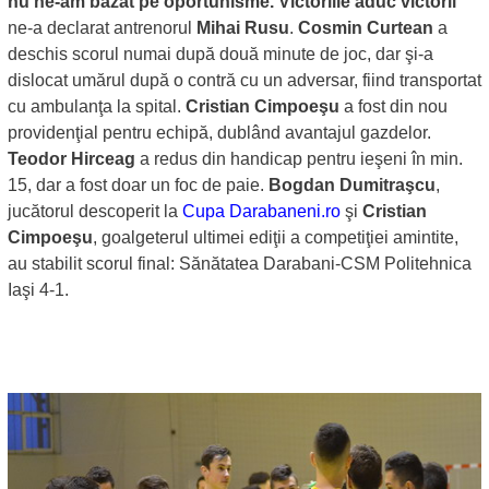
nu ne-am bazat pe oportunisme. Victoriile aduc victorii”
ne-a declarat antrenorul
Mihai Rusu
.
Cosmin Curtean
a
deschis scorul numai după două minute de joc, dar şi-a
dislocat umărul după o contră cu un adversar, fiind transportat
cu ambulanţa la spital.
Cristian Cimpoeşu
a fost din nou
providenţial pentru echipă, dublând avantajul gazdelor.
Teodor Hirceag
a redus din handicap pentru ieşeni în min.
15, dar a fost doar un foc de paie.
Bogdan Dumitraşcu
,
jucătorul descoperit la
Cupa Darabaneni.ro
şi
Cristian
Cimpoeşu
, goalgeterul ultimei ediţii a competiţiei amintite,
au stabilit scorul final: Sănătatea Darabani-CSM Politehnica
Iaşi 4-1.