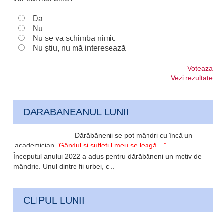
Da
Nu
Nu se va schimba nimic
Nu știu, nu mă interesează
Voteaza
Vezi rezultate
DARABANEANUL LUNII
Dărăbănenii se pot mândri cu încă un
academician
”Gândul și sufletul meu se leagă…”
Începutul anului 2022 a adus pentru dărăbăneni un motiv de
mândrie. Unul dintre fii urbei, c...
CLIPUL LUNII