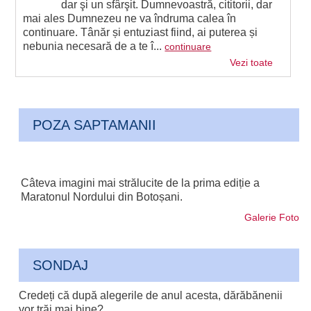
dar şi un sfârşit. Dumnevoastră, cititorii, dar
mai ales Dumnezeu ne va îndruma calea în
continuare. Tânăr și entuziast fiind, ai puterea și
nebunia necesară de a te î...
continuare
Vezi toate
POZA SAPTAMANII
Câteva imagini mai strălucite de la prima ediție a
Maratonul Nordului din Botoșani.
Galerie Foto
SONDAJ
Credeți că după alegerile de anul acesta, dărăbănenii
vor trăi mai bine?