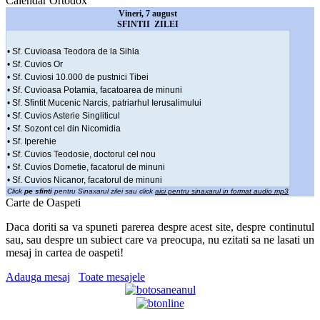
Calendar Ortodox
Vineri, 7 august
SFINTII ZILEI
• Sf. Cuvioasa Teodora de la Sihla
• Sf. Cuvios Or
• Sf. Cuviosi 10.000 de pustnici Tibei
• Sf. Cuvioasa Potamia, facatoarea de minuni
• Sf. Sfintit Mucenic Narcis, patriarhul Ierusalimului
• Sf. Cuvios Asterie Singliticul
• Sf. Sozont cel din Nicomidia
• Sf. Iperehie
• Sf. Cuvios Teodosie, doctorul cel nou
• Sf. Cuvios Dometie, facatorul de minuni
• Sf. Cuvios Nicanor, facatorul de minuni
Click
pe sfinti
pentru Sinaxarul zilei sau click
aici pentru sinaxarul in format audio mp3
Carte de Oaspeti
Daca doriti sa va spuneti parerea despre acest site, despre continutul
sau, sau despre un subiect care va preocupa, nu ezitati sa ne lasati un
mesaj in cartea de oaspeti!
Adauga mesaj
Toate mesajele