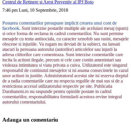
Centrul de Reţinere şi Arest Preventiv al IPJ Boto
7:46 pm Luni, 10 Septembrie, 2018
Postarea comentariilor presupune implicit crearea unui cont de
facebook.
Sunt interzise postarile multiple ale aceluiasi mesaj (spam)
si orice forma de reclama in cadrul comentariilor. Nu sunt permise
mesajele cu tenta antisociala, cu caracter xenofob sau rasist, mesajele
obscene si injuriile. Va rugam nu deviati de la subiect, nu lansati
atacuri la persoana autorului (autorilor) articolelor sau injurii la
adresa cititorilor care comenteaza. Sunt interzise comentariile care
incita la actiuni ilegale, precum si cele care contin amenintari sau
violeaza intimitatea si viata privata a cuiva. Utilizatorul este singurul
responsabil de continutul mesajelor si isi asuma consecintele in cazul
unor actiuni in justitie. Administratorul acestui site isi rezerva dreptul
de a radia comentariile care nu respecta regulile de mai sus si de a
restrictiona accesul utilizatorului respectiv pe site. Publicatia
Darabaneni.ro nu raspunde pentru opiniile postate in cadrul
comentariilor, responsabilitatea formularii acestora revine integral
autorului comentariului.
Adauga un comentariu