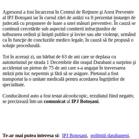
Agresorul a fost încarcerat în Centrul de Reţinere şi Arest Preventiv
al IPJ Botoşani iar în cursul zilei de astăzi va fi prezentat instanţei de
judecată cu propunere de luare a unei măsuri preventive. În cauză se
continuă cercetările sub aspectul comiterii infracţiunilor de
tulburarea ordinii şi liniştii publice şi lovire sau alte violenţe, urmând
ca în funcţie de concluziile medico legale, în cauză să fie propusă o
soluţie procedurală.
Tot în aceeași zi, un bărbat de 63 de ani care se deplasa cu
autoturismul pe strada 1 Decembrie din oraşul Darabani a surprins şi
accidentat un pieton de 75 de ani care s-a angajat în traversarea
străzii prin loc nepermis şi fără să se asigure. Pietonul a fost
transportat la o unitate medicală pentru acordarea îngrijirilor de
specialitate.
Conducătorul auto a fost testat alcoolscopic, rezultatul fiind negativ,
se precizează într-un
comunicat
al
IPJ Botoșani
.
Te-ar mai putea interesa si:
IPJ Botoşani
,
politistii darabaneni
,