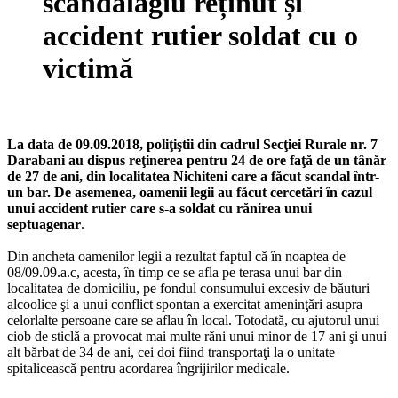
scandalagiu reținut și
accident rutier soldat cu o
victimă
La data de 09.09.2018, poliţiştii din cadrul Secţiei Rurale nr. 7
Darabani au dispus reţinerea pentru 24 de ore faţă de un tânăr
de 27 de ani, din localitatea Nichiteni care a făcut scandal într-
un bar. De asemenea, oamenii legii au făcut cercetări în cazul
unui accident rutier care s-a soldat cu rănirea unui
septuagenar
.
Din ancheta oamenilor legii a rezultat faptul că în noaptea de
08/09.09.a.c, acesta, în timp ce se afla pe terasa unui bar din
localitatea de domiciliu, pe fondul consumului excesiv de băuturi
alcoolice şi a unui conflict spontan a exercitat ameninţări asupra
celorlalte persoane care se aflau în local. Totodată, cu ajutorul unui
ciob de sticlă a provocat mai multe răni unui minor de 17 ani şi unui
alt bărbat de 34 de ani, cei doi fiind transportaţi la o unitate
spitalicească pentru acordarea îngrijirilor medicale.