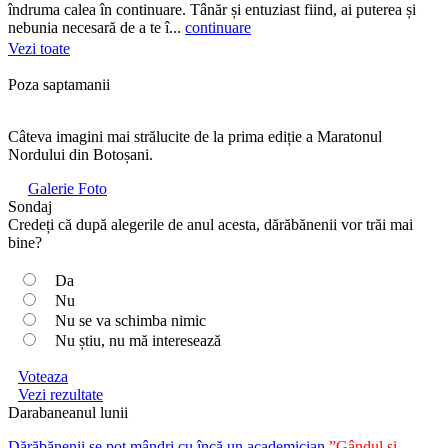
îndruma calea în continuare. Tânăr și entuziast fiind, ai puterea și
nebunia necesară de a te î...
continuare
Vezi toate
Poza saptamanii
Câteva imagini mai strălucite de la prima ediție a Maratonul
Nordului din Botoșani.
Galerie Foto
Sondaj
Credeți că după alegerile de anul acesta, dărăbănenii vor trăi mai
bine?
Da
Nu
Nu se va schimba nimic
Nu știu, nu mă interesează
Voteaza
Vezi rezultate
Darabaneanul lunii
Dărăbănenii se pot mândri cu încă un academician
”Gândul și