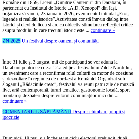
Române din 1859, Liceul „Dimitrie Cantemir” din Darabani, în
parteneriat cu Institutul de Istorie „A.D. Xenopol” din Iași,
organizează vineri, 23 ianuarie 2026, evenimentul intitulat „Eroi,
legende și realități istorice”.Activitatea constă într-un dialog între
istorici și elevi de liceu și are ca obiectiv stimularea reflecției critice
asupra modului în care trecutul istoric este ...
continuare »
ZN 2025
Un festival despre oameni și comunități
Între 31 iulie și 3 august, mii de participanți se vor aduna la
Darabani pentru cea de-a 12-a ediție a festivalului Zilele Nordului,
un eveniment care a reconfirmat rolul culturii ca motor de coeziune
și dezvoltare în regiunea de nord-est a României.Organizat sub
sloganul „Rădăcinile cresc”, festivalul va reuni patru zile de muzică
live, artă contemporană, tururi tematice, gastronomie locală, sport
montan și dezbateri despre viitorul comunităților mici din ...
continuare »
COMENTARIUL SĂPTĂMÂNII
Despre schimbare, utopii și
ipocrizie
Duminică, 18 mai, s-a încheiat un ciclu electoral prelungit, după