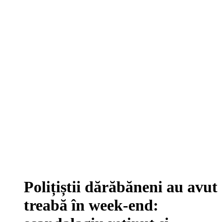
Polițiștii dărăbăneni au avut
treabă în week-end: