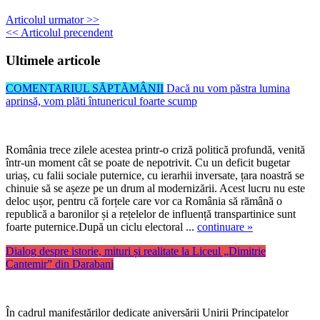
Articolul urmator >>
<< Articolul precendent
Ultimele articole
COMENTARIUL SĂPTĂMÂNII
Dacă nu vom păstra lumina
aprinsă, vom plăti întunericul foarte scump
România trece zilele acestea printr-o criză politică profundă, venită
într-un moment cât se poate de nepotrivit. Cu un deficit bugetar
uriaș, cu falii sociale puternice, cu ierarhii inversate, țara noastră se
chinuie să se așeze pe un drum al modernizării. Acest lucru nu este
deloc ușor, pentru că forțele care vor ca România să rămână o
republică a baronilor și a rețelelor de influență transpartinice sunt
foarte puternice.După un ciclu electoral ...
continuare »
Dialog despre istorie, mituri și realitate la Liceul „Dimitrie
Cantemir” din Darabani
În cadrul manifestărilor dedicate aniversării Unirii Principatelor