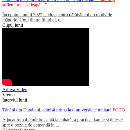
sufletul meu se leagă…”
Începutul anului 2022 a adus pentru dărăbăneni un motiv de
mândrie. Unul dintre fii urbei, c...
Clipul lunii
Arhiva Video
Vremea
Interviul lunii
Tânără din Darabani, admisă prima la o universitate militară
FOTO
A jucat fotbal feminin, cântă la chitară, a practicat karate și țintește
spre o poziție de comandă în ...