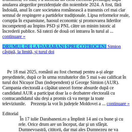
anularea alegerilor prezidențiale din noiembrie 2024. A fost, fără
îndoială, anul în care societatea românească a transmis cel mai clar
semnal de respingere a partidelor tradiționale. Lipsa reformelor reale,
corupția în expansiune, haosul economic și promovarea liderilor
incompetenți au împins PSD și PNL către un minim istoric al
încrederii publice. Să ratezi de două ori intrarea în turul al ...
continuare »
DRUMUL DE LA DARABANI SPRE COTROCENI
Simion
câștigă, la limită, și turul doi
Pe 18 mai 2025, românii au fost chemați pentru a-și alege
președintele, după ce în urma rezultatelor din 5 mai s-au calificat în
turul doi Nicușor Dan (independent) și George Simion (AUR).
Campania electorală a căpătat uneori forme absurde după ce
candidatul AUR a participat doar la o dezbatere electorală cu
contracandidatul său deși a promis că va merge la toate
televiziunile. Prezența la vot în județele Moldovei a ...
continuare »
Editorial
În 17 iulie Darabaneni.ro a împlinit 14 ani cu bune şi cu
rele. Orice drum are un început, dar şi un sfârşit.
Dumnevoastră, cititorii, dar mai ales Dumnezeu ne va