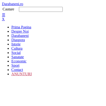
Darabaneni.ro
Cautare
☰
X
Prima Pagina
Despre Noi
Darabaneni
Diaspora
Istorie
Cultura
Social
Sanatate
Economic
Sport
Contact
ANUNTURI