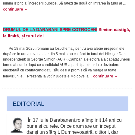
minim istoric al încrederii publice. Să ratezi de două ori intrarea în turul al ...
continuare »
DRUMUL DE LA DARABANI SPRE COTROCENI
Simion câștigă,
la limită, și turul doi
Pe 18 mai 2025, românii au fost chemați pentru a-și alege președintele,
după ce în urma rezultatelor din 5 mai s-au calificat în turul doi Nicușor Dan
(independent) și George Simion (AUR). Campania electorală a căpătat uneori
forme absurde după ce candidatul AUR a participat doar la o dezbatere
electorală cu contracandidatul său deși a promis că va merge la toate
continuare »
televiziunile. Prezența la vot în județele Moldovei a ...
EDITORIAL
În 17 iulie Darabaneni.ro a împlinit 14 ani cu
bune şi cu rele. Orice drum are un început,
dar şi un sfârşit. Dumnevoastră, cititorii, dar