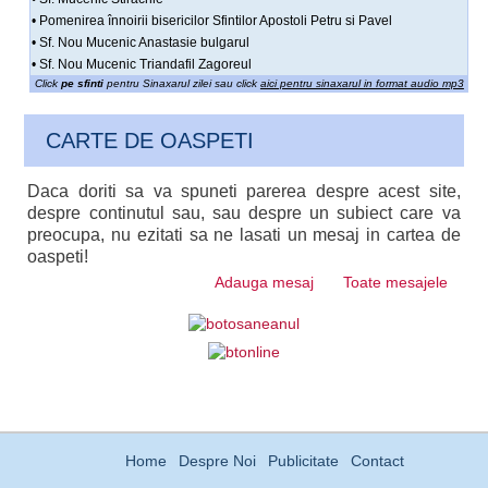
• Pomenirea înnoirii bisericilor Sfintilor Apostoli Petru si Pavel
• Sf. Nou Mucenic Anastasie bulgarul
• Sf. Nou Mucenic Triandafil Zagoreul
Click
pe sfinti
pentru Sinaxarul zilei sau click
aici pentru sinaxarul in format audio mp3
CARTE DE OASPETI
Daca doriti sa va spuneti parerea despre acest site,
despre continutul sau, sau despre un subiect care va
preocupa, nu ezitati sa ne lasati un mesaj in cartea de
oaspeti!
Adauga mesaj
Toate mesajele
Home
Despre Noi
Publicitate
Contact