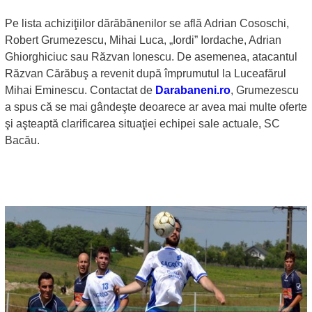
Pe lista achiziţiilor dărăbănenilor se află Adrian Cososchi,
Robert Grumezescu, Mihai Luca, „Iordi” Iordache, Adrian
Ghiorghiciuc sau Răzvan Ionescu. De asemenea, atacantul
Răzvan Cărăbuş a revenit după împrumutul la Luceafărul
Mihai Eminescu. Contactat de
Darabaneni.ro
, Grumezescu
a spus că se mai gândeşte deoarece ar avea mai multe oferte
şi aşteaptă clarificarea situaţiei echipei sale actuale, SC
Bacău.