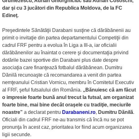
Grumezescu, Adrian Ghiorghiciuc sau Adrian Cososchi,
dar şi cu 3 jucători din Republica Moldova, de la FC
Edineţ.
Preşedintele Sănătăţii Darabani susţine că dărăbănenii au
primit o invitaţie din partea departamentului Competiţii din
cadrul FRF pentru a evolua în Liga a III-a, iar oficialii
dărăbănenilor au înaintat o cerere şi documentaţia privind
dotările bazei sportive din Darabani plus date despre
asociaţia care finanţează fotbalul dărăbănean. Dumitru
Dănilă recunoaşte că recomandarea a venit din partea
nemţeanului Cristian Vornicu, membru în Comitetul Executiv
al FRF, şeful futsalului din România.
„Bănuiesc că am făcut
o impresie foarte bună anul trecut la futsal, am organizat
foarte bine, mai bine decât oraşele cu tradiţie, meciurile
noastre”
a declarat pentru
Darabaneni.ro
,
Dumitru Dănilă
.
Oficiali din cadrul FRF ne-au transmis că încă nu se pot
pronunţa în acest caz, prioritatea lor fiind acum organizarea
ligii secunde.