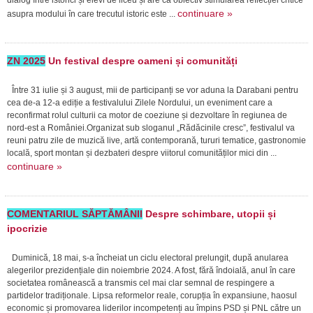
dialog între istorici și elevi de liceu și are ca obiectiv stimularea reflecției critice
continuare »
asupra modului în care trecutul istoric este ...
ZN 2025
Un festival despre oameni și comunități
Între 31 iulie și 3 august, mii de participanți se vor aduna la Darabani pentru
cea de-a 12-a ediție a festivalului Zilele Nordului, un eveniment care a
reconfirmat rolul culturii ca motor de coeziune și dezvoltare în regiunea de
nord-est a României.Organizat sub sloganul „Rădăcinile cresc”, festivalul va
reuni patru zile de muzică live, artă contemporană, tururi tematice, gastronomie
locală, sport montan și dezbateri despre viitorul comunităților mici din ...
continuare »
COMENTARIUL SĂPTĂMÂNII
Despre schimbare, utopii și
ipocrizie
Duminică, 18 mai, s-a încheiat un ciclu electoral prelungit, după anularea
alegerilor prezidențiale din noiembrie 2024. A fost, fără îndoială, anul în care
societatea românească a transmis cel mai clar semnal de respingere a
partidelor tradiționale. Lipsa reformelor reale, corupția în expansiune, haosul
economic și promovarea liderilor incompetenți au împins PSD și PNL către un