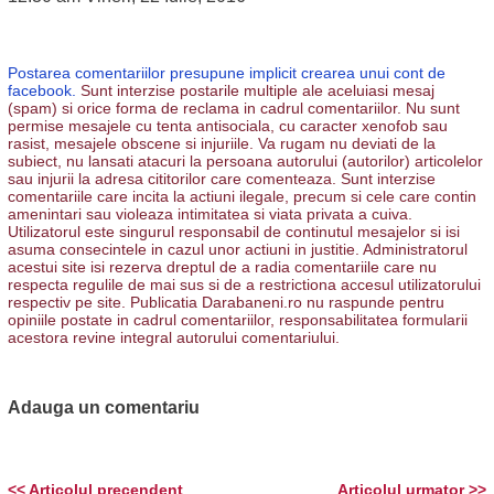
Postarea comentariilor presupune implicit crearea unui cont de
facebook.
Sunt interzise postarile multiple ale aceluiasi mesaj
(spam) si orice forma de reclama in cadrul comentariilor. Nu sunt
permise mesajele cu tenta antisociala, cu caracter xenofob sau
rasist, mesajele obscene si injuriile. Va rugam nu deviati de la
subiect, nu lansati atacuri la persoana autorului (autorilor) articolelor
sau injurii la adresa cititorilor care comenteaza. Sunt interzise
comentariile care incita la actiuni ilegale, precum si cele care contin
amenintari sau violeaza intimitatea si viata privata a cuiva.
Utilizatorul este singurul responsabil de continutul mesajelor si isi
asuma consecintele in cazul unor actiuni in justitie. Administratorul
acestui site isi rezerva dreptul de a radia comentariile care nu
respecta regulile de mai sus si de a restrictiona accesul utilizatorului
respectiv pe site. Publicatia Darabaneni.ro nu raspunde pentru
opiniile postate in cadrul comentariilor, responsabilitatea formularii
acestora revine integral autorului comentariului.
Adauga un comentariu
<< Articolul precendent
Articolul urmator >>