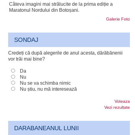
Câteva imagini mai strălucite de la prima ediție a
Maratonul Nordului din Botoșani.
Galerie Foto
SONDAJ
Credeți că după alegerile de anul acesta, dărăbănenii
vor trăi mai bine?
Da
Nu
Nu se va schimba nimic
Nu știu, nu mă interesează
Voteaza
Vezi rezultate
DARABANEANUL LUNII