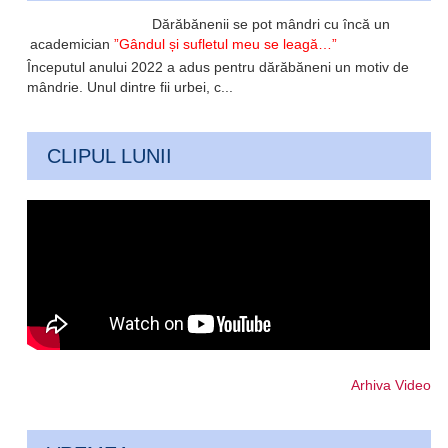
Dărăbănenii se pot mândri cu încă un
academician
”Gândul și sufletul meu se leagă…”
Începutul anului 2022 a adus pentru dărăbăneni un motiv de
mândrie. Unul dintre fii urbei, c...
CLIPUL LUNII
Arhiva Video