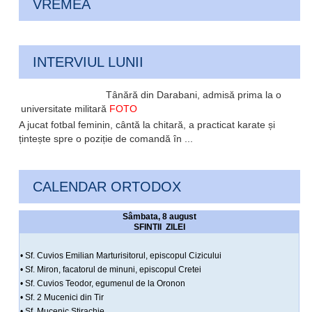
VREMEA
INTERVIUL LUNII
Tânără din Darabani, admisă prima la o
universitate militară
FOTO
A jucat fotbal feminin, cântă la chitară, a practicat karate și
țintește spre o poziție de comandă în ...
CALENDAR ORTODOX
Sâmbata, 8 august
SFINTII ZILEI
• Sf. Cuvios Emilian Marturisitorul, episcopul Cizicului
• Sf. Miron, facatorul de minuni, episcopul Cretei
• Sf. Cuvios Teodor, egumenul de la Oronon
• Sf. 2 Mucenici din Tir
• Sf. Mucenic Stirachie