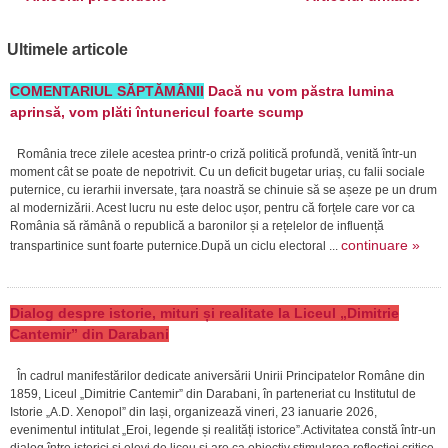
Ultimele articole
COMENTARIUL SĂPTĂMÂNII
Dacă nu vom păstra lumina
aprinsă, vom plăti întunericul foarte scump
România trece zilele acestea printr-o criză politică profundă, venită într-un
moment cât se poate de nepotrivit. Cu un deficit bugetar uriaș, cu falii sociale
puternice, cu ierarhii inversate, țara noastră se chinuie să se așeze pe un drum
al modernizării. Acest lucru nu este deloc ușor, pentru că forțele care vor ca
România să rămână o republică a baronilor și a rețelelor de influență
continuare »
transpartinice sunt foarte puternice.După un ciclu electoral ...
Dialog despre istorie, mituri și realitate la Liceul „Dimitrie
Cantemir” din Darabani
În cadrul manifestărilor dedicate aniversării Unirii Principatelor Române din
1859, Liceul „Dimitrie Cantemir” din Darabani, în parteneriat cu Institutul de
Istorie „A.D. Xenopol” din Iași, organizează vineri, 23 ianuarie 2026,
evenimentul intitulat „Eroi, legende și realități istorice”.Activitatea constă într-un