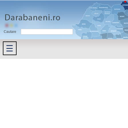
Cautare
☰