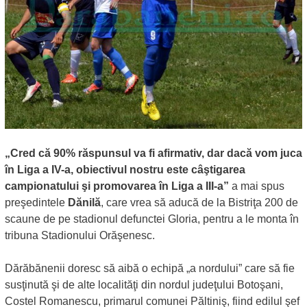
„Cred că 90% răspunsul va fi afirmativ, dar dacă vom juca
în Liga a IV-a, obiectivul nostru este câştigarea
campionatului şi promovarea în Liga a III-a”
a mai spus
preşedintele
Dănilă
, care vrea să aducă de la Bistriţa 200 de
scaune de pe stadionul defunctei Gloria, pentru a le monta în
tribuna Stadionului Orăşenesc.
Dărăbănenii doresc să aibă o echipă „a nordului” care să fie
susţinută şi de alte localităţi din nordul judeţului Botoşani,
Costel Romanescu, primarul comunei Păltiniş, fiind edilul şef