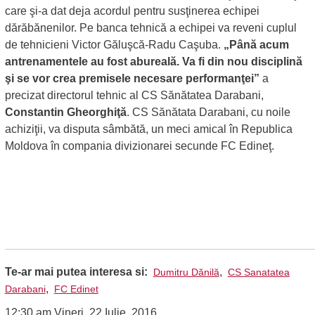
care şi-a dat deja acordul pentru susţinerea echipei
dărăbănenilor. Pe banca tehnică a echipei va reveni cuplul
de tehnicieni Victor Găluşcă-Radu Caşuba.
„Până acum
antrenamentele au fost abureală. Va fi din nou disciplină
şi se vor crea premisele necesare performanţei”
a
precizat directorul tehnic al CS Sănătatea Darabani,
Constantin Gheorghiţă
. CS Sănătata Darabani, cu noile
achiziţii, va disputa sâmbătă, un meci amical în Republica
Moldova în compania divizionarei secunde FC Edineţ.
Te-ar mai putea interesa si:
,
Dumitru Dănilă
CS Sanatatea
,
Darabani
FC Edinet
12:30 am Vineri, 22 Iulie, 2016