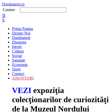
Darabaneni.ro
Cautare
☰
X
Prima Pagina
Despre Noi
Darabaneni
Diaspora
Istorie
Cultura
Social
Sanatate
Economic
Sport
Contact
ANUNTURI
VEZI
expoziţia
colecţionarilor de curiozităţi
de la Muzeul Nordului