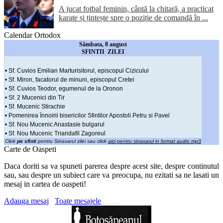
A jucat fotbal feminin, cântă la chitară, a practicat
karate și țintește spre o poziție de comandă în ...
Calendar Ortodox
Sâmbata, 8 august
SFINTII ZILEI
• Sf. Cuvios Emilian Marturisitorul, episcopul Cizicului
• Sf. Miron, facatorul de minuni, episcopul Cretei
• Sf. Cuvios Teodor, egumenul de la Oronon
• Sf. 2 Mucenici din Tir
• Sf. Mucenic Stirachie
• Pomenirea înnoirii bisericilor Sfintilor Apostoli Petru si Pavel
• Sf. Nou Mucenic Anastasie bulgarul
• Sf. Nou Mucenic Triandafil Zagoreul
Click
pe sfinti
pentru Sinaxarul zilei sau click
aici pentru sinaxarul in format audio mp3
Carte de Oaspeti
Daca doriti sa va spuneti parerea despre acest site, despre continutul
sau, sau despre un subiect care va preocupa, nu ezitati sa ne lasati un
mesaj in cartea de oaspeti!
Adauga mesaj
Toate mesajele