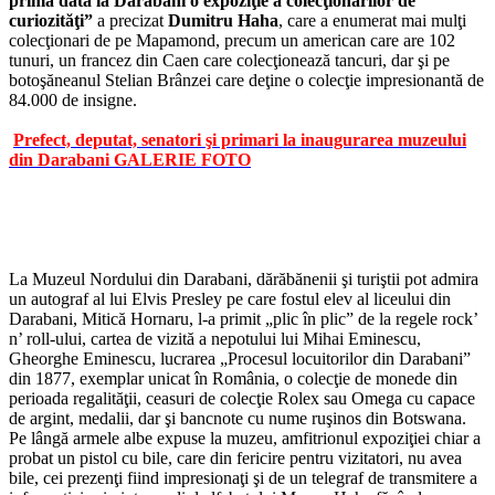
prima dată la Darabani o expoziţie a colecţionarilor de
curiozităţi”
a precizat
Dumitru Haha
, care a enumerat mai mulţi
colecţionari de pe Mapamond, precum un american care are 102
tunuri, un francez din Caen care colecţionează tancuri, dar şi pe
botoşăneanul Stelian Brânzei care deţine o colecţie impresionantă de
84.000 de insigne.
Prefect, deputat, senatori şi primari la inaugurarea muzeului
din Darabani GALERIE FOTO
La Muzeul Nordului din Darabani, dărăbănenii şi turiştii pot admira
un autograf al lui Elvis Presley pe care fostul elev al liceului din
Darabani, Mitică Hornaru, l-a primit „plic în plic” de la regele rock’
n’ roll-ului, cartea de vizită a nepotului lui Mihai Eminescu,
Gheorghe Eminescu, lucrarea „Procesul locuitorilor din Darabani”
din 1877, exemplar unicat în România, o colecţie de monede din
perioada regalităţii, ceasuri de colecţie Rolex sau Omega cu capace
de argint, medalii, dar şi bancnote cu nume ruşinos din Botswana.
Pe lângă armele albe expuse la muzeu, amfitrionul expoziţiei chiar a
probat un pistol cu bile, care din fericire pentru vizitatori, nu avea
bile, cei prezenţi fiind impresionaţi şi de un telegraf de transmitere a