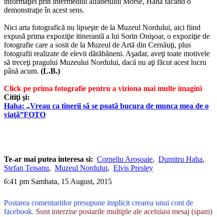
informaţiei prin intermediul alfabetului Morse, Haha făcând o
demonstraţie în acest sens.
Nici arta fotografică nu lipseşte de la Muzeul Nordului, aici fiind
expusă prima expoziţie itinerantă a lui Sorin Onişoar, o expoziţie de
fotografie care a sosit de la Muzeul de Artă din Cernăuţi, plus
fotografii realizate de elevii dărăbăneni. Aşadar, aveţi toate motivele
să treceţi pragului Muzeului Nordului, dacă nu aţi făcut acest lucru
până acum.
(L.B.)
Click pe prima fotografie pentru a viziona mai multe imagini
Citiţi şi:
Haha: „Vreau ca tinerii să se poată bucura de munca mea de o
viaţă”FOTO
Te-ar mai putea interesa si:
Corneliu Aroşoaie
,
Dumitru Haha
,
Stefan Teisanu
,
Muzeul Nordului
,
Elvis Presley
6:41 pm Sambata, 15 August, 2015
Postarea comentariilor presupune implicit crearea unui cont de
facebook.
Sunt interzise postarile multiple ale aceluiasi mesaj (spam)