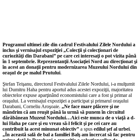
Programul ultimei zile din cadrul Festivalului Zilele Nordului a
inclus şi vernisajul expoziţiei „Colecţii şi colecţionari de
curiozităţi din Darabani” pe care cei interesaţi o pot vizita până
în 1 septembrie. Reprezentanţii Asociaţiei Nord au direcţionat şi
în acest an donaţii pentru modernizarea Muzeului Nordului din
oraşul de pe malul Prutului
.
Ştefan Teişanu, directorul Festivalului Zilele Nordului, i-a mulţumit
lui Dumitru Haha pentru aportul adus acestei expoziţii, majoritatea
obiectelor expuse aparţinând economistului care a fost şi primar al
oraşului. La vernisajul expoziţiei a participat şi primarul oraşului
Darabani, Corneliu Aroşoaie.
„Ne face mare plăcere şi ne
mândrim că am reuşit până la urmă să punem în circuitul
dărăbănean Muzeul Nordului…Aici este munca de o viaţă a d-
lui Haha pe care şi eu vreau să-l felicit şi pe cei care au
contribuit la acest minunat obiectiv”
a spus
edilul şef al urbei
.
„În această sală de bal a familiei Balş am încercat să fac pentru