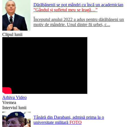
Dărăbănenii se pot mândri cu încă un academician
”Gândul și sufletul meu se leagă…”
Începutul anului 2022 a adus pentru dărăbăneni un
motiv de mândrie. Unul dintre fii urbei, c...
Clipul lunii
Arhiva Video
Vremea
Interviul lunii
Tânără din Darabani, admisă prima la o
universitate militară
FOTO