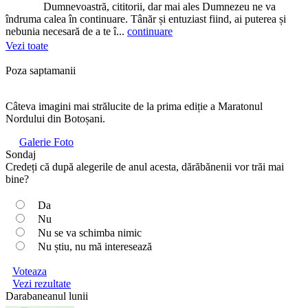
Dumnevoastră, cititorii, dar mai ales Dumnezeu ne va
îndruma calea în continuare. Tânăr și entuziast fiind, ai puterea și
nebunia necesară de a te î...
continuare
Vezi toate
Poza saptamanii
Câteva imagini mai strălucite de la prima ediție a Maratonul
Nordului din Botoșani.
Galerie Foto
Sondaj
Credeți că după alegerile de anul acesta, dărăbănenii vor trăi mai
bine?
Da
Nu
Nu se va schimba nimic
Nu știu, nu mă interesează
Voteaza
Vezi rezultate
Darabaneanul lunii