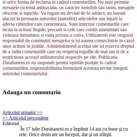
si orice forma de reclama in cadrul comentariilor. Nu sunt permise
mesajele cu tenta antisociala, cu caracter xenofob sau rasist, mesajele
obscene si injuriile. Va rugam nu deviati de la subiect, nu lansati
atacuri la persoana autorului (autorilor) articolelor sau injurii la
adresa cititorilor care comenteaza. Sunt interzise comentariile care
incita la actiuni ilegale, precum si cele care contin amenintari sau
violeaza intimitatea si viata privata a cuiva. Utilizatorul este singurul
responsabil de continutul mesajelor si isi asuma consecintele in cazul
unor actiuni in justitie. Administratorul acestui site isi rezerva dreptul
de a radia comentariile care nu respecta regulile de mai sus si de a
restrictiona accesul utilizatorului respectiv pe site. Publicatia
Darabaneni.ro nu raspunde pentru opiniile postate in cadrul
comentariilor, responsabilitatea formularii acestora revine integral
autorului comentariului.
Adauga un comentariu
Articolul urmator >>
<< Articolul precendent
Editorial
În 17 iulie Darabaneni.ro a împlinit 14 ani cu bune şi cu
rele. Orice drum are un început, dar şi un sfârşit.