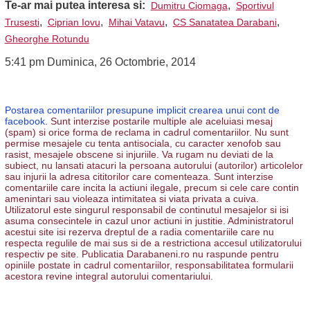
Te-ar mai putea interesa si:
,
Dumitru Ciomaga
Sportivul
,
,
,
,
Trusesti
Ciprian Iovu
Mihai Vatavu
CS Sanatatea Darabani
Gheorghe Rotundu
5:41 pm Duminica, 26 Octombrie, 2014
Postarea comentariilor presupune implicit crearea unui cont de
facebook.
Sunt interzise postarile multiple ale aceluiasi mesaj
(spam) si orice forma de reclama in cadrul comentariilor. Nu sunt
permise mesajele cu tenta antisociala, cu caracter xenofob sau
rasist, mesajele obscene si injuriile. Va rugam nu deviati de la
subiect, nu lansati atacuri la persoana autorului (autorilor) articolelor
sau injurii la adresa cititorilor care comenteaza. Sunt interzise
comentariile care incita la actiuni ilegale, precum si cele care contin
amenintari sau violeaza intimitatea si viata privata a cuiva.
Utilizatorul este singurul responsabil de continutul mesajelor si isi
asuma consecintele in cazul unor actiuni in justitie. Administratorul
acestui site isi rezerva dreptul de a radia comentariile care nu
respecta regulile de mai sus si de a restrictiona accesul utilizatorului
respectiv pe site. Publicatia Darabaneni.ro nu raspunde pentru
opiniile postate in cadrul comentariilor, responsabilitatea formularii
acestora revine integral autorului comentariului.