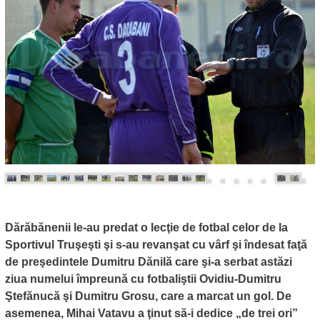
Dărăbănenii le-au predat o lecţie de fotbal celor de la
Sportivul Truşeşti şi s-au revanşat cu vârf şi îndesat faţă
de preşedintele Dumitru Dănilă care şi-a serbat astăzi
ziua numelui împreună cu fotbaliştii Ovidiu-Dumitru
Ştefănucă şi Dumitru Grosu, care a marcat un gol. De
asemenea, Mihai Vatavu a ţinut să-i dedice „de trei ori”