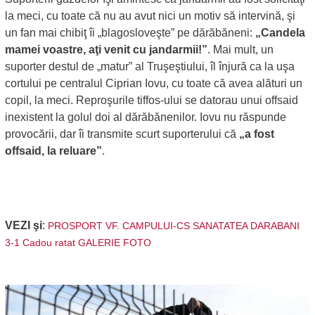
la meci, cu toate că nu au avut nici un motiv să intervină, şi
un fan mai chibiţ îi „blagosloveşte” pe dărăbăneni:
„Candela
mamei voastre, aţi venit cu jandarmii!”
. Mai mult, un
suporter destul de „matur” al Truşeştiului, îl înjură ca la uşa
cortului pe centralul Ciprian Iovu, cu toate că avea alături un
copil, la meci. Reproşurile tiffos-ului se datorau unui offsaid
inexistent la golul doi al dărăbănenilor. Iovu nu răspunde
provocării, dar îi transmite scurt suporterului că
„a fost
offsaid, la reluare”
.
VEZI şi
:
PROSPORT VF. CAMPULUI-CS SANATATEA DARABANI
3-1 Cadou ratat GALERIE FOTO