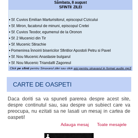
Sâmbata, 8 august
SFINTII ZILEI
• Sf. Cuvios Emilian Marturisitorul, episcopul Cizicului
• Sf. Miron, facatorul de minuni, episcopul Cretei
• Sf. Cuvios Teodor, egumenul de la Oronon
• Sf. 2 Mucenici din Tir
• Sf. Mucenic Stirachie
• Pomenirea înnoirii bisericilor Sfintilor Apostoli Petru si Pavel
• Sf. Nou Mucenic Anastasie bulgarul
• Sf. Nou Mucenic Triandafil Zagoreul
Click
pe sfinti
pentru Sinaxarul zilei sau click
aici pentru sinaxarul in format audio mp3
CARTE DE OASPETI
Daca doriti sa va spuneti parerea despre acest site,
despre continutul sau, sau despre un subiect care va
preocupa, nu ezitati sa ne lasati un mesaj in cartea de
oaspeti!
Adauga mesaj
Toate mesajele