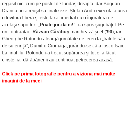
regăsit nici cum pe postul de fundaş dreapta, dar Bogdan
Drancă nu a reuşit să finalizeze. Ştefan Andri execută aiurea
o lovitură liberă şi este taxat imediat cu o înjurătură de
acelaşi suporter:
„Poate joci la ei!”
, i-a spus şugubăţul. Pe
un contraatac,
Răzvan Cărăbuş
marchează şi el (
'90
), iar
Gheorghe Rotundu aleargă jumătate de teren la „fratele său
de suferinţă”, Dumitru Ciomaga, jurându-se că a fost offsaid.
La final, lui Rotundu i-a trecut supărarea şi tot el a făcut
cinste, iar dărăbănenii au continuat petrecerea acasă.
Click pe prima fotografie pentru a viziona mai multe
imagini de la meci