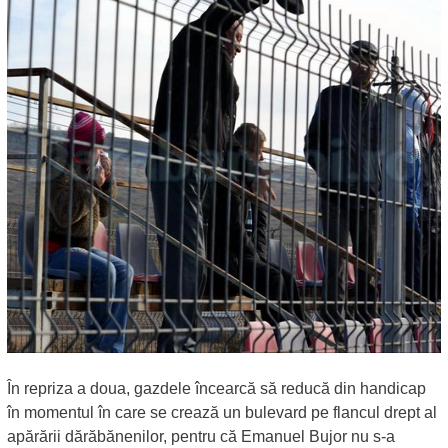
În repriza a doua, gazdele încearcă să reducă din handicap
în momentul în care se crează un bulevard pe flancul drept al
apărării dărăbănenilor, pentru că Emanuel Bujor nu s-a