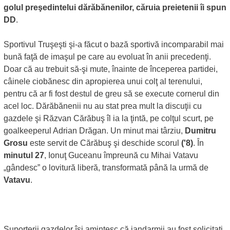
golul preşedintelui dărăbănenilor, căruia preietenii îi spun
DD
.
Sportivul Truşeşti şi-a făcut o bază sportivă incomparabil mai
bună faţă de imaşul pe care au evoluat în anii precedenţi.
Doar că au trebuit să-şi mute, înainte de începerea partidei,
câinele ciobănesc din apropierea unui colţ al terenului,
pentru că ar fi fost destul de greu să se execute cornerul din
acel loc. Dărăbănenii nu au stat prea mult la discuţii cu
gazdele şi Răzvan Cărăbuş îl ia la ţintă, pe colţul scurt, pe
goalkeeperul Adrian Drăgan. Un minut mai târziu,
Dumitru
Grosu
este servit de Cărăbuş şi deschide scorul
('8)
. În
minutul 27
, Ionuţ Guceanu împreună cu Mihai Vatavu
„gândesc” o lovitură liberă, transformată până la urmă de
Vatavu
.
Suporterii gazdelor îşi amintesc că jandarmii au fost solicitaţi