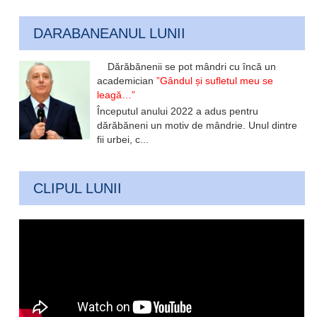
DARABANEANUL LUNII
Dărăbănenii se pot mândri cu încă un
academician
”Gândul și sufletul meu se
leagă…”
Începutul anului 2022 a adus pentru
dărăbăneni un motiv de mândrie. Unul dintre
fii urbei, c...
CLIPUL LUNII