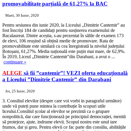
promovabilitate parțială de 61,27% la
BAC
Marti, 30 Iunie, 2020
Pentru sesiunea din iunie 2020, la Liceului „Dimitrie Cantemir” au
fost înscriși 184 de candidați pentru susținerea examenului de
Bacalaureat. Dintre aceștia, s-au prezentat în sălile de examen 173
de elevi, 106 reușind să obțină medie de promovare. Rata de
promovabilitate este similară cu cea înregistrată la nivelul județului
Botoșani, 61,27%. Media națională este puțin mai mare, de 62,9%.
În 2019, Liceul „Dimitrie Cantemir”din Darabani, a avut o ...
continuare »
ALEGE
să fii ”cantemir”!
VEZI
oferta educațională
a Liceului ”Dimitrie Cantemir” din Darabani
Joi, 25 Iunie, 2020
3. Consiliul elevilor (despre care voi vorbi in paragraful următor)
unde vă puteți pune mintea la contribuție în scopuri utile
liceului.Consiliul școlar al elevilor se prezintă ca o grupare
nonpolitică, dar care funcționează pe principiul democrației, menită
să protejeze, ajute, indrume elevii. Scopul nostru este unul tare
frumos, dar și greu. Pentru elevii ce fac parte din consiliu, abilitățile