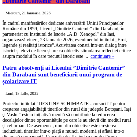
„Dimitrie Cantemir” din Darabani
Miercuri, 21 Ianuarie, 2026
În cadrul manifestărilor dedicate aniversării Unirii Principatelor
Române din 1859, Liceul „Dimitrie Cantemir” din Darabani, în
parteneriat cu Institutul de Istorie „A.D. Xenopol” din Iași,
organizează vineri, 23 ianuarie 2026, evenimentul intitulat „Eroi,
legende și realități istorice”.Activitatea constă într-un dialog între
istorici și elevi de liceu și are ca obiectiv stimularea reflecției critice
asupra modului în care trecutul istoric este ...
continuare »
Patru absolvenți ai Liceului ”Dimitrie Cantemir”
din Darabani sunt beneficiarii unui program de
școlarizare IT
Luni, 18 Iulie, 2022
Proiectul intitulat "DESTINE SCHIMBATE - cursuri IT pentru
creşterea angajabilităţii tinerilor din rural din judeţele Botoşani, Iaşi
şi Vaslui" este o inițiativă menită să contribuie la reducerea
decalajelor dintre oportunitățile pe care le au elevii din mediul rural
și cel urban. De asemenea, unul din obiective este creșterea
incluziunii tinerilor într-o piață a muncii modernă și aflată într-o
dinamică permanentă. Cursurile de Testing se vor desfășura ...