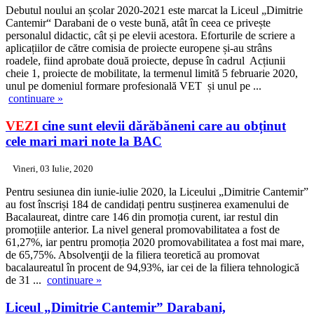
Debutul noului an școlar 2020-2021 este marcat la Liceul „Dimitrie
Cantemir“ Darabani de o veste bună, atât în ceea ce privește
personalul didactic, cât și pe elevii acestora. Eforturile de scriere a
aplicațiilor de către comisia de proiecte europene și-au strâns
roadele, fiind aprobate două proiecte, depuse în cadrul Acțiunii
cheie 1, proiecte de mobilitate, la termenul limită 5 februarie 2020,
unul pe domeniul formare profesională VET și unul pe ...
continuare »
VEZI
cine sunt elevii dărăbăneni care au obținut
cele mari mari note la BAC
Vineri, 03 Iulie, 2020
Pentru sesiunea din iunie-iulie 2020, la Liceului „Dimitrie Cantemir”
au fost înscriși 184 de candidați pentru susținerea examenului de
Bacalaureat, dintre care 146 din promoția curent, iar restul din
promoțiile anterior. La nivel general promovabilitatea a fost de
61,27%, iar pentru promoția 2020 promovabilitatea a fost mai mare,
de 65,75%. Absolvenţii de la filiera teoretică au promovat
bacalaureatul în procent de 94,93%, iar cei de la filiera tehnologică
de 31 ...
continuare »
Liceul „Dimitrie Cantemir” Darabani,