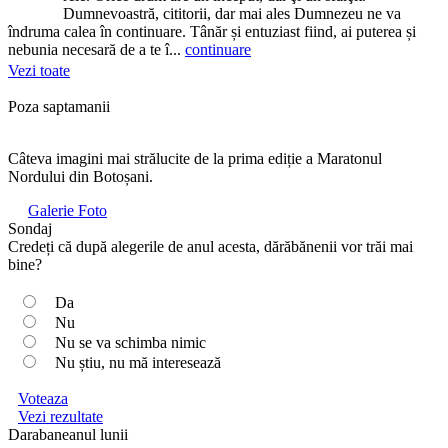
Dumnevoastră, cititorii, dar mai ales Dumnezeu ne va
îndruma calea în continuare. Tânăr și entuziast fiind, ai puterea și
nebunia necesară de a te î...
continuare
Vezi toate
Poza saptamanii
Câteva imagini mai strălucite de la prima ediție a Maratonul
Nordului din Botoșani.
Galerie Foto
Sondaj
Credeți că după alegerile de anul acesta, dărăbănenii vor trăi mai
bine?
Da
Nu
Nu se va schimba nimic
Nu știu, nu mă interesează
Voteaza
Vezi rezultate
Darabaneanul lunii