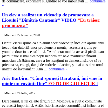
de comunicare, exprimare si gândire se vor îmbunătăți ...
continuare
»
Un elev a realizat un videoclip de promovare a
Liceului ”Dimitrie Cantemir”
VIDEO
”Eu trăiesc
prin muzică”
Miercuri, 22 Ianuarie, 2020
Dănuț Vieriu spune că a plănuit acest videoclip încă din aprilie anul
trecut, dar datorită unor probleme la montaj, aceasta a ajuns pe
youtube doar în această lună. ”Am lucrat mult la această piesă, s-au
pierdut zile și mai ales nopți nedormite” ne-a mărturisit tânărul
muzician dărăbănean, care a fost susținut în demersul său de către
prietena sa, colegi, dar și de cadrele didactice, și mai ales directorul
unității de învățământ, Alin ...
continuare »
Arie Barbiro:
”Când spuneți Darabani, îmi vine în
minte un cuvânt: Dor”
FOTO DE COLECȚIE
I
Miercuri, 24 Iulie, 2019
Darabaniul, la fel ca alte târguri din Moldova, a avut o comunitate
evreiască importantă. Astăzi istoria acestei comunități și influența ei