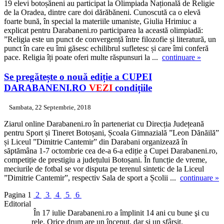
19 elevi botoșăneni au participat la Olimpiada Națională de Religie
de la Oradea, dintre care doi dărăbăneni. Cunoscută ca o elevă
foarte bună, în special la materiile umaniste, Giulia Hrimiuc a
explicat pentru Darabaneni.ro participarea la această olimpiadă:
”Religia este un punct de convergență între filozofie și literatură, un
punct în care eu îmi găsesc echilibrul sufletesc și care îmi conferă
pace. Religia îți poate oferi multe răspunsuri la ...
continuare »
Se pregătește o nouă ediție a
CUPEI
DARABANENI.RO
VEZI
condițiile
Sambata, 22 Septembrie, 2018
Ziarul online Darabaneni.ro în parteneriat cu Direcția Județeană
pentru Sport și Tineret Botoșani, Școala Gimnazială ”Leon Dănăilă”
și Liceul ”Dimitrie Cantemir” din Darabani organizează în
săptămâna 1-7 octombrie cea de-a 6-a ediție a Cupei Darabaneni.ro,
competiție de prestigiu a județului Botoșani. În funcție de vreme,
meciurile de fotbal se vor disputa pe terenul sintetic de la Liceul
”Dimitrie Cantemir”, respectiv Sala de sport a Școlii ...
continuare »
Pagina
1
2
3
4
5
6
Editorial
În 17 iulie Darabaneni.ro a împlinit 14 ani cu bune şi cu
rele. Orice drum are un început, dar şi un sfârşit.