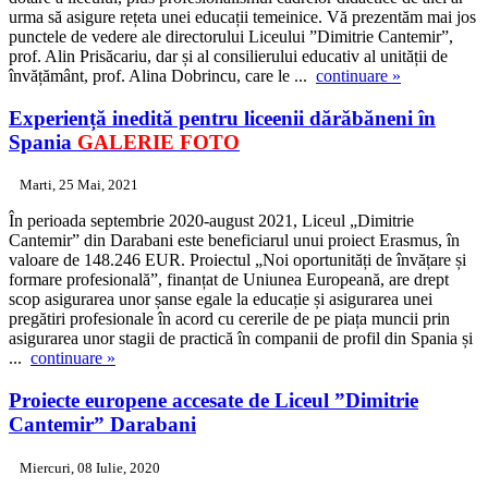
urma să asigure rețeta unei educații temeinice. Vă prezentăm mai jos
punctele de vedere ale directorului Liceului ”Dimitrie Cantemir”,
prof. Alin Prisăcariu, dar și al consilierului educativ al unității de
învățământ, prof. Alina Dobrincu, care le ...
continuare »
Experiență inedită pentru liceenii dărăbăneni în
Spania
GALERIE FOTO
Marti, 25 Mai, 2021
În perioada septembrie 2020-august 2021, Liceul „Dimitrie
Cantemir” din Darabani este beneficiarul unui proiect Erasmus, în
valoare de 148.246 EUR. Proiectul „Noi oportunități de învățare și
formare profesională”, finanțat de Uniunea Europeană, are drept
scop asigurarea unor șanse egale la educație și asigurarea unei
pregătiri profesionale în acord cu cererile de pe piața muncii prin
asigurarea unor stagii de practică în companii de profil din Spania și
...
continuare »
Proiecte europene accesate de Liceul ”Dimitrie
Cantemir” Darabani
Miercuri, 08 Iulie, 2020