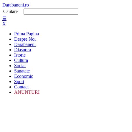
Darabaneni.ro
Cautare
☰
X
Prima Pagina
Despre Noi
Darabaneni
Diaspora
Istorie
Cultura
Social
Sanatate
Economic
Sport
Contact
ANUNTURI