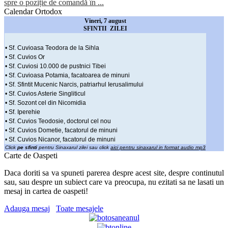
spre o poziție de comandă în ...
Calendar Ortodox
Vineri, 7 august
SFINTII ZILEI
• Sf. Cuvioasa Teodora de la Sihla
• Sf. Cuvios Or
• Sf. Cuviosi 10.000 de pustnici Tibei
• Sf. Cuvioasa Potamia, facatoarea de minuni
• Sf. Sfintit Mucenic Narcis, patriarhul Ierusalimului
• Sf. Cuvios Asterie Singliticul
• Sf. Sozont cel din Nicomidia
• Sf. Iperehie
• Sf. Cuvios Teodosie, doctorul cel nou
• Sf. Cuvios Dometie, facatorul de minuni
• Sf. Cuvios Nicanor, facatorul de minuni
Click
pe sfinti
pentru Sinaxarul zilei sau click
aici pentru sinaxarul in format audio mp3
Carte de Oaspeti
Daca doriti sa va spuneti parerea despre acest site, despre continutul
sau, sau despre un subiect care va preocupa, nu ezitati sa ne lasati un
mesaj in cartea de oaspeti!
Adauga mesaj
Toate mesajele