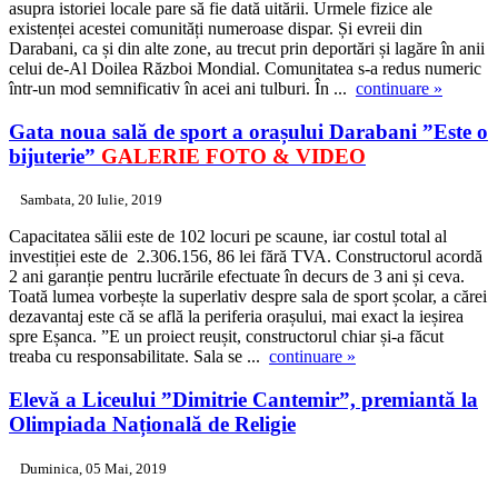
asupra istoriei locale pare să fie dată uitării. Urmele fizice ale
existenței acestei comunități numeroase dispar. Și evreii din
Darabani, ca și din alte zone, au trecut prin deportări și lagăre în anii
celui de-Al Doilea Război Mondial. Comunitatea s-a redus numeric
într-un mod semnificativ în acei ani tulburi. În ...
continuare »
Gata noua sală de sport a orașului Darabani
”Este o
bijuterie”
GALERIE FOTO & VIDEO
Sambata, 20 Iulie, 2019
Capacitatea sălii este de 102 locuri pe scaune, iar costul total al
investiției este de 2.306.156, 86 lei fără TVA. Constructorul acordă
2 ani garanție pentru lucrările efectuate în decurs de 3 ani și ceva.
Toată lumea vorbește la superlativ despre sala de sport școlar, a cărei
dezavantaj este că se află la periferia orașului, mai exact la ieșirea
spre Eșanca. ”E un proiect reușit, constructorul chiar și-a făcut
treaba cu responsabilitate. Sala se ...
continuare »
Elevă a Liceului ”Dimitrie Cantemir”, premiantă la
Olimpiada Națională de Religie
Duminica, 05 Mai, 2019