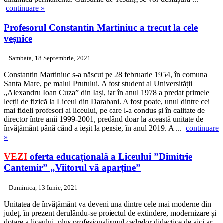
continuare »
Profesorul Constantin Martiniuc a trecut la cele
veșnice
Sambata, 18 Septembrie, 2021
Constantin Martiniuc s-a născut pe 28 februarie 1954, în comuna
Santa Mare, pe malul Prutului. A fost student al Universității
„Alexandru Ioan Cuza” din Iași, iar în anul 1978 a predat primele
lecții de fizică la Liceul din Darabani. A fost poate, unul dintre cei
mai fideli profesori ai liceului, pe care l-a condus și în calitate de
director între anii 1999-2001, predând doar la această unitate de
învățământ până când a ieșit la pensie, în anul 2019. A ...
continuare
»
VEZI
oferta educațională a Liceului ”Dimitrie
Cantemir”
„Viitorul vă aparține”
Duminica, 13 Iunie, 2021
Unitatea de învățământ va deveni una dintre cele mai moderne din
județ, în prezent derulându-se proiectul de extindere, modernizare și
dotare a liceului, plus profesionalismul cadrelor didactice de aici ar