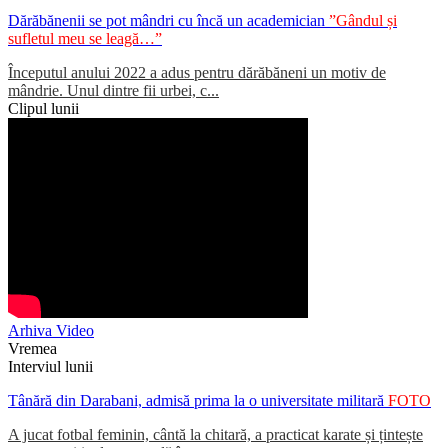
Dărăbănenii se pot mândri cu încă un academician
”Gândul și
sufletul meu se leagă…”
Începutul anului 2022 a adus pentru dărăbăneni un motiv de
mândrie. Unul dintre fii urbei, c...
Clipul lunii
Arhiva Video
Vremea
Interviul lunii
Tânără din Darabani, admisă prima la o universitate militară
FOTO
A jucat fotbal feminin, cântă la chitară, a practicat karate și țintește