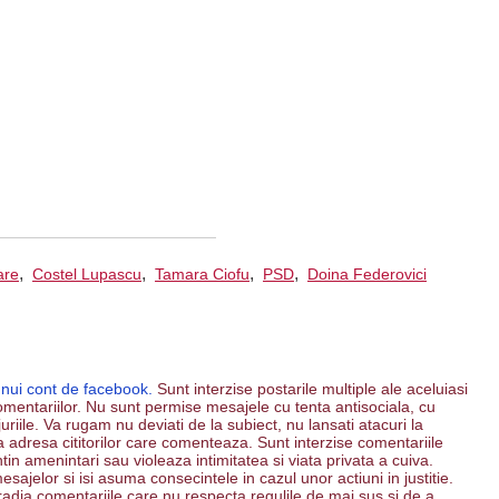
,
,
,
,
are
Costel Lupascu
Tamara Ciofu
PSD
Doina Federovici
unui cont de facebook.
Sunt interzise postarile multiple ale aceluiasi
mentariilor. Nu sunt permise mesajele cu tenta antisociala, cu
riile. Va rugam nu deviati de la subiect, nu lansati atacuri la
 la adresa cititorilor care comenteaza. Sunt interzise comentariile
ntin amenintari sau violeaza intimitatea si viata privata a cuiva.
esajelor si isi asuma consecintele in cazul unor actiuni in justitie.
 radia comentariile care nu respecta regulile de mai sus si de a