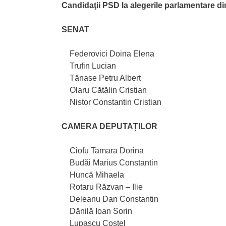
Candidaţii PSD la alegerile parlamentare d
SENAT
Federovici Doina Elena
Trufin Lucian
Tănase Petru Albert
Olaru Cătălin Cristian
Nistor Constantin Cristian
CAMERA DEPUTAȚILOR
Ciofu Tamara Dorina
Budăi Marius Constantin
Huncă Mihaela
Rotaru Răzvan – Ilie
Deleanu Dan Constantin
Dănilă Ioan Sorin
Lupașcu Costel