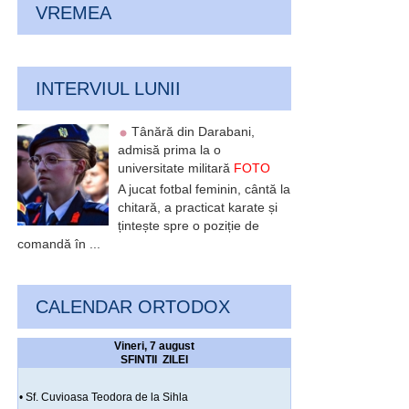
VREMEA
INTERVIUL LUNII
Tânără din Darabani,
admisă prima la o
universitate militară
FOTO
A jucat fotbal feminin, cântă la
chitară, a practicat karate și
țintește spre o poziție de
comandă în ...
CALENDAR ORTODOX
Vineri, 7 august
SFINTII ZILEI
• Sf. Cuvioasa Teodora de la Sihla