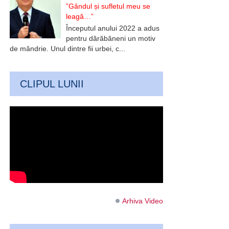
”Gândul și sufletul meu se
leagă…”
Începutul anului 2022 a adus
pentru dărăbăneni un motiv
de mândrie. Unul dintre fii urbei, c...
CLIPUL LUNII
Arhiva Video