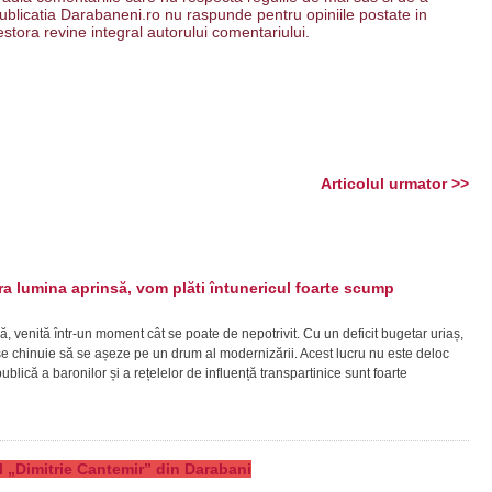
. Publicatia Darabaneni.ro nu raspunde pentru opiniile postate in
estora revine integral autorului comentariului.
Articolul urmator >>
 lumina aprinsă, vom plăti întunericul foarte scump
ă, venită într-un moment cât se poate de nepotrivit. Cu un deficit bugetar uriaș,
ră se chinuie să se așeze pe un drum al modernizării. Acest lucru nu este deloc
lică a baronilor și a rețelelor de influență transpartinice sunt foarte
eul „Dimitrie Cantemir” din Darabani