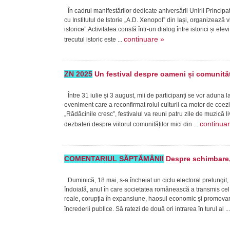
În cadrul manifestărilor dedicate aniversării Unirii Princi
cu Institutul de Istorie „A.D. Xenopol” din Iași, organizează v
istorice”.Activitatea constă într-un dialog între istorici și ele
continuare »
trecutul istoric este ...
ZN 2025
Un festival despre oameni și comunităț
Între 31 iulie și 3 august, mii de participanți se vor aduna 
eveniment care a reconfirmat rolul culturii ca motor de coe
„Rădăcinile cresc”, festivalul va reuni patru zile de muzică 
continua
dezbateri despre viitorul comunităților mici din ...
COMENTARIUL SĂPTĂMÂNII
Despre schimbare, 
Duminică, 18 mai, s-a încheiat un ciclu electoral prelungit,
îndoială, anul în care societatea românească a transmis cel 
reale, corupția în expansiune, haosul economic și promovare
încrederii publice. Să ratezi de două ori intrarea în turul al ..