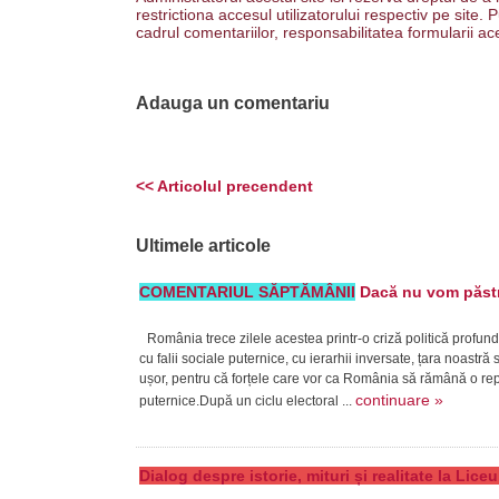
restrictiona accesul utilizatorului respectiv pe site
cadrul comentariilor, responsabilitatea formularii ac
Adauga un comentariu
<< Articolul precendent
Ultimele articole
COMENTARIUL SĂPTĂMÂNII
Dacă nu vom păstra
România trece zilele acestea printr-o criză politică profund
cu falii sociale puternice, cu ierarhii inversate, țara noast
ușor, pentru că forțele care vor ca România să rămână o repub
continuare »
puternice.După un ciclu electoral ...
Dialog despre istorie, mituri și realitate la Lic