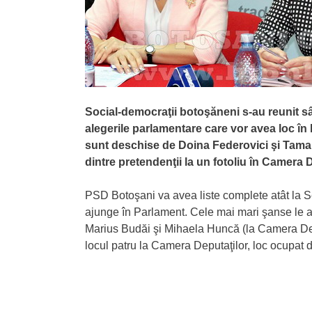
Social-democraţii botoşăneni s-au reunit sâ
alegerile parlamentare care vor avea loc în
sunt deschise de Doina Federovici şi Tamar
dintre pretendenţii la un fotoliu în Camera D
PSD Botoşani va avea liste complete atât la Sen
ajunge în Parlament. Cele mai mari şanse le a
Marius Budăi şi Mihaela Huncă (la Camera Deput
locul patru la Camera Deputaţilor, loc ocupat