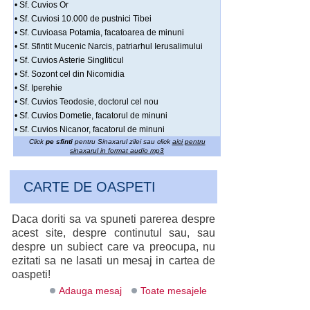
• Sf. Cuvios Or
• Sf. Cuviosi 10.000 de pustnici Tibei
• Sf. Cuvioasa Potamia, facatoarea de minuni
• Sf. Sfintit Mucenic Narcis, patriarhul Ierusalimului
• Sf. Cuvios Asterie Singliticul
• Sf. Sozont cel din Nicomidia
• Sf. Iperehie
• Sf. Cuvios Teodosie, doctorul cel nou
• Sf. Cuvios Dometie, facatorul de minuni
• Sf. Cuvios Nicanor, facatorul de minuni
Click
pe sfinti
pentru Sinaxarul zilei sau click
aici pentru
sinaxarul in format audio mp3
CARTE DE OASPETI
Daca doriti sa va spuneti parerea despre
acest site, despre continutul sau, sau
despre un subiect care va preocupa, nu
ezitati sa ne lasati un mesaj in cartea de
oaspeti!
Adauga mesaj
Toate mesajele