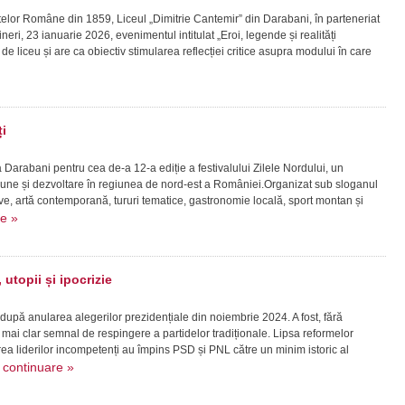
patelor Române din 1859, Liceul „Dimitrie Cantemir” din Darabani, în parteneriat
ineri, 23 ianuarie 2026, evenimentul intitulat „Eroi, legende și realități
vi de liceu și are ca obiectiv stimularea reflecției critice asupra modului în care
i
la Darabani pentru cea de-a 12-a ediție a festivalului Zilele Nordului, un
ziune și dezvoltare în regiunea de nord-est a României.Organizat sub sloganul
live, artă contemporană, tururi tematice, gastronomie locală, sport montan și
re »
utopii și ipocrizie
 după anularea alegerilor prezidențiale din noiembrie 2024. A fost, fără
mai clar semnal de respingere a partidelor tradiționale. Lipsa reformelor
a liderilor incompetenți au împins PSD și PNL către un minim istoric al
continuare »
.