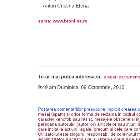
Anton Cristina Elena
sursa: www.btonline.ro
Te-ar mai putea interesa si:
alegeri parlament
9:49 am Duminica, 09 Octombrie, 2016
Postarea comentariilor presupune implicit crearea 
mesaj (spam) si orice forma de reclama in cadrul co
caracter xenofob sau rasist, mesajele obscene si inju
persoana autorului (autorilor) articolelor sau injurii
care incita la actiuni ilegale, precum si cele care co
Utilizatorul este singurul responsabil de continutul m
Administratorul acestui site isi rezerva dreptul de a