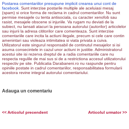
Postarea comentariilor presupune implicit crearea unui cont de
facebook.
Sunt interzise postarile multiple ale aceluiasi mesaj
(spam) si orice forma de reclama in cadrul comentariilor. Nu sunt
permise mesajele cu tenta antisociala, cu caracter xenofob sau
rasist, mesajele obscene si injuriile. Va rugam nu deviati de la
subiect, nu lansati atacuri la persoana autorului (autorilor) articolelor
sau injurii la adresa cititorilor care comenteaza. Sunt interzise
comentariile care incita la actiuni ilegale, precum si cele care contin
amenintari sau violeaza intimitatea si viata privata a cuiva.
Utilizatorul este singurul responsabil de continutul mesajelor si isi
asuma consecintele in cazul unor actiuni in justitie. Administratorul
acestui site isi rezerva dreptul de a radia comentariile care nu
respecta regulile de mai sus si de a restrictiona accesul utilizatorului
respectiv pe site. Publicatia Darabaneni.ro nu raspunde pentru
opiniile postate in cadrul comentariilor, responsabilitatea formularii
acestora revine integral autorului comentariului.
Adauga un comentariu
<< Articolul precendent
Articolul urmator >>