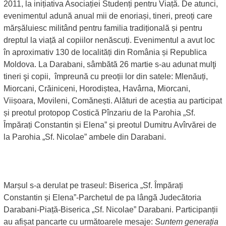
2011, la inițiativa Asociației Studenți pentru Viață. De atunci,
evenimentul adună anual mii de enoriași, tineri, preoți care
mărșăluiesc militând pentru familia tradițională și pentru
dreptul la viață al copiilor nenăscuți. Evenimentul a avut loc
în aproximativ 130 de localități din România și Republica
Moldova. La Darabani, sâmbătă 26 martie s-au adunat mulţi
tineri şi copii, împreună cu preoții lor din satele: Mlenăuți,
Miorcani, Crăiniceni, Horodiștea, Havârna, Miorcani,
Viișoara, Movileni, Comănești. Alături de aceștia au participat
și preotul protopop Costică Pînzariu de la Parohia „Sf.
Împărați Constantin și Elena” și preotul Dumitru Avîrvărei de
la Parohia „Sf. Nicolae” ambele din Darabani.
Marșul s-a derulat pe traseul: Biserica „Sf. Împărați
Constantin și Elena”-Parchetul de pa lângă Judecătoria
Darabani-Piață-Biserica „Sf. Nicolae” Darabani. Participanții
au afișat pancarte cu următoarele mesaje:
Suntem generația