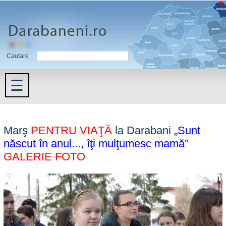
Cautare
☰
Marş
PENTRU VIAŢĂ
la Darabani
„Sunt
născut în anul..., îţi mulţumesc mamă”
GALERIE FOTO