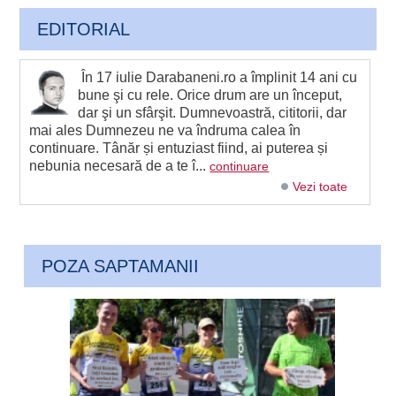
EDITORIAL
În 17 iulie Darabaneni.ro a împlinit 14 ani cu
bune şi cu rele. Orice drum are un început,
dar şi un sfârşit. Dumnevoastră, cititorii, dar
mai ales Dumnezeu ne va îndruma calea în
continuare. Tânăr și entuziast fiind, ai puterea și
nebunia necesară de a te î...
continuare
Vezi toate
POZA SAPTAMANII