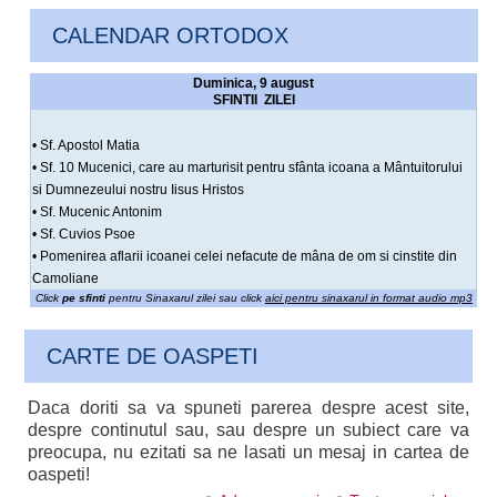
CALENDAR ORTODOX
Duminica, 9 august
SFINTII ZILEI
• Sf. Apostol Matia
• Sf. 10 Mucenici, care au marturisit pentru sfânta icoana a Mântuitorului
si Dumnezeului nostru Iisus Hristos
• Sf. Mucenic Antonim
• Sf. Cuvios Psoe
• Pomenirea aflarii icoanei celei nefacute de mâna de om si cinstite din
Camoliane
Click
pe sfinti
pentru Sinaxarul zilei sau click
aici pentru sinaxarul in format audio mp3
CARTE DE OASPETI
Daca doriti sa va spuneti parerea despre acest site,
despre continutul sau, sau despre un subiect care va
preocupa, nu ezitati sa ne lasati un mesaj in cartea de
oaspeti!