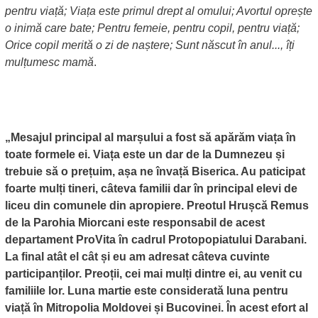
pentru viață; Viața este primul drept al omului; Avortul oprește
o inimă care bate; Pentru femeie, pentru copil, pentru viață;
Orice copil merită o zi de naștere; Sunt născut în anul..., îți
mulțumesc mamă
.
„Mesajul principal al marșului a fost să apărăm viața în
toate formele ei. Viața este un dar de la Dumnezeu și
trebuie să o prețuim, așa ne învață Biserica. Au paticipat
foarte mulți tineri, câteva familii dar în principal elevi de
liceu din comunele din apropiere. Preotul Hrușcă Remus
de la Parohia Miorcani este responsabil de acest
departament ProVita în cadrul Protopopiatului Darabani.
La final atât el cât și eu am adresat câteva cuvinte
participanților. Preoții, cei mai mulți dintre ei, au venit cu
familiile lor. Luna martie este considerată luna pentru
viață în Mitropolia Moldovei și Bucovinei. În acest efort al