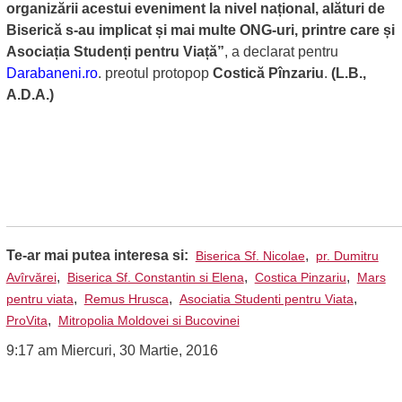
organizării acestui eveniment la nivel național, alături de
Biserică s-au implicat și mai multe ONG-uri, printre care și
Asociația Studenți pentru Viață”
, a declarat pentru
Darabaneni.ro
. preotul protopop
Costică Pînzariu
.
(L.B.,
A.D.A.)
Te-ar mai putea interesa si:
,
Biserica Sf. Nicolae
pr. Dumitru
,
,
,
Avîrvărei
Biserica Sf. Constantin si Elena
Costica Pinzariu
Mars
,
,
,
pentru viata
Remus Hrusca
Asociatia Studenti pentru Viata
,
ProVita
Mitropolia Moldovei si Bucovinei
9:17 am Miercuri, 30 Martie, 2016