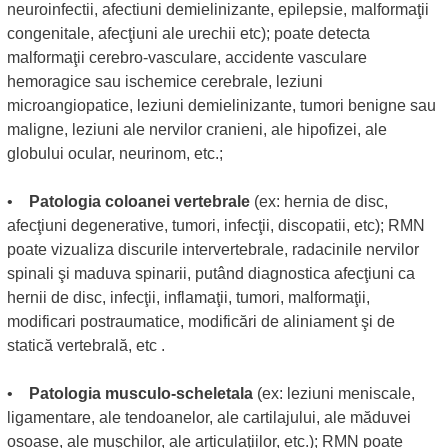
neuroinfectii, afectiuni demielinizante, epilepsie, malformaţii
congenitale, afecţiuni ale urechii etc); poate detecta
malformaţii cerebro-vasculare, accidente vasculare
hemoragice sau ischemice cerebrale, leziuni
microangiopatice, leziuni demielinizante, tumori benigne sau
maligne, leziuni ale nervilor cranieni, ale hipofizei, ale
globului ocular, neurinom, etc.;
•
Patologia coloanei vertebrale
(ex: hernia de disc,
afecţiuni degenerative, tumori, infecţii, discopatii, etc); RMN
poate vizualiza discurile intervertebrale, radacinile nervilor
spinali şi maduva spinarii, putând diagnostica afecţiuni ca
hernii de disc, infecţii, inflamaţii, tumori, malformaţii,
modificari postraumatice, modificări de aliniament şi de
statică vertebrală, etc .
•
Patologia musculo-scheletala
(ex: leziuni meniscale,
ligamentare, ale tendoanelor, ale cartilajului, ale măduvei
osoase, ale muşchilor, ale articulaţiilor, etc.); RMN poate