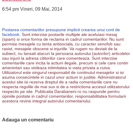
6:54 pm Vineri, 09 Mai, 2014
Postarea comentariilor presupune implicit crearea unui cont de
facebook.
Sunt interzise postarile multiple ale aceluiasi mesaj
(spam) si orice forma de reclama in cadrul comentariilor. Nu sunt
permise mesajele cu tenta antisociala, cu caracter xenofob sau
rasist, mesajele obscene si injuriile. Va rugam nu deviati de la
subiect, nu lansati atacuri la persoana autorului (autorilor) articolelor
sau injurii la adresa cititorilor care comenteaza. Sunt interzise
comentariile care incita la actiuni ilegale, precum si cele care contin
amenintari sau violeaza intimitatea si viata privata a cuiva.
Utilizatorul este singurul responsabil de continutul mesajelor si isi
asuma consecintele in cazul unor actiuni in justitie. Administratorul
acestui site isi rezerva dreptul de a radia comentariile care nu
respecta regulile de mai sus si de a restrictiona accesul utilizatorului
respectiv pe site. Publicatia Darabaneni.ro nu raspunde pentru
opiniile postate in cadrul comentariilor, responsabilitatea formularii
acestora revine integral autorului comentariului.
Adauga un comentariu