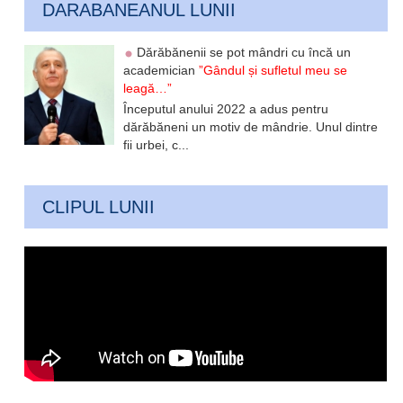
DARABANEANUL LUNII
Dărăbănenii se pot mândri cu încă un
academician
”Gândul și sufletul meu se
leagă…”
Începutul anului 2022 a adus pentru
dărăbăneni un motiv de mândrie. Unul dintre
fii urbei, c...
CLIPUL LUNII