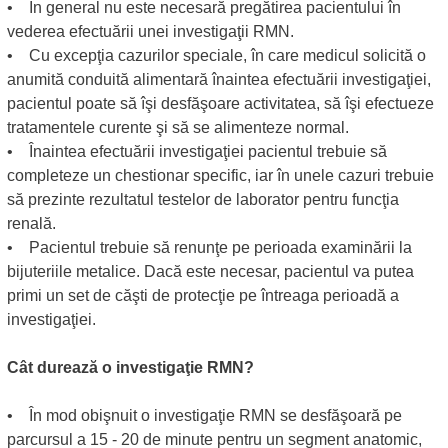
• În general nu este necesară pregătirea pacientului în
vederea efectuării unei investigaţii RMN.
• Cu excepţia cazurilor speciale, în care medicul solicită o
anumită conduită alimentară înaintea efectuării investigaţiei,
pacientul poate să îşi desfăşoare activitatea, să îşi efectueze
tratamentele curente şi să se alimenteze normal.
• Înaintea efectuării investigaţiei pacientul trebuie să
completeze un chestionar specific, iar în unele cazuri trebuie
să prezinte rezultatul testelor de laborator pentru funcţia
renală.
• Pacientul trebuie să renunţe pe perioada examinării la
bijuteriile metalice. Dacă este necesar, pacientul va putea
primi un set de căşti de protecţie pe întreaga perioadă a
investigaţiei.
Cât durează o investigaţie RMN?
• În mod obişnuit o investigaţie RMN se desfăşoară pe
parcursul a 15 - 20 de minute pentru un segment anatomic,