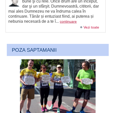
bune şi cu rele. Orice drum are un început,
dar şi un sfârşit. Dumnevoastră, cititorii, dar
mai ales Dumnezeu ne va îndruma calea în
continuare. Tânăr și entuziast fiind, ai puterea și
nebunia necesară de a te î...
continuare
Vezi toate
POZA SAPTAMANII