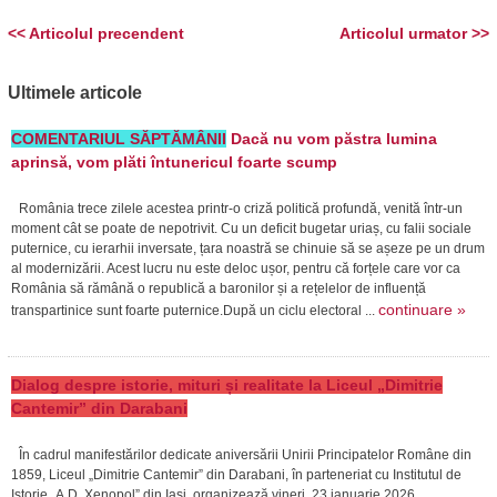
<< Articolul precendent
Articolul urmator >>
Ultimele articole
COMENTARIUL SĂPTĂMÂNII
Dacă nu vom păstra lumina
aprinsă, vom plăti întunericul foarte scump
România trece zilele acestea printr-o criză politică profundă, venită într-un
moment cât se poate de nepotrivit. Cu un deficit bugetar uriaș, cu falii sociale
puternice, cu ierarhii inversate, țara noastră se chinuie să se așeze pe un drum
al modernizării. Acest lucru nu este deloc ușor, pentru că forțele care vor ca
România să rămână o republică a baronilor și a rețelelor de influență
continuare »
transpartinice sunt foarte puternice.După un ciclu electoral ...
Dialog despre istorie, mituri și realitate la Liceul „Dimitrie
Cantemir” din Darabani
În cadrul manifestărilor dedicate aniversării Unirii Principatelor Române din
1859, Liceul „Dimitrie Cantemir” din Darabani, în parteneriat cu Institutul de
Istorie „A.D. Xenopol” din Iași, organizează vineri, 23 ianuarie 2026,