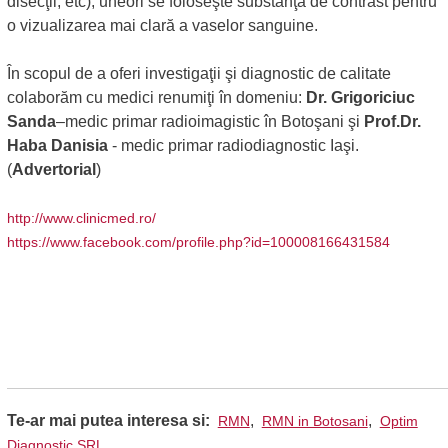
disecţii, etc); uneori se foloseşte substanţă de contrast pentru
o vizualizarea mai clară a vaselor sanguine.
În scopul de a oferi investigaţii şi diagnostic de calitate
colaborăm cu medici renumiţi în domeniu:
Dr. Grigoriciuc
Sanda
–medic primar radioimagistic în Botoşani şi
Prof.Dr.
Haba Danisia
- medic primar radiodiagnostic Iaşi.
(
Advertorial
)
http://www.clinicmed.ro/
https://www.facebook.com/profile.php?id=100008166431584
Te-ar mai putea interesa si:
,
,
RMN
RMN in Botosani
Optim
Diagnostic SRL