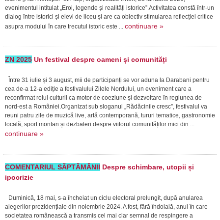
evenimentul intitulat „Eroi, legende și realități istorice”.Activitatea constă într-un
dialog între istorici și elevi de liceu și are ca obiectiv stimularea reflecției critice
continuare »
asupra modului în care trecutul istoric este ...
ZN 2025
Un festival despre oameni și comunități
Între 31 iulie și 3 august, mii de participanți se vor aduna la Darabani pentru
cea de-a 12-a ediție a festivalului Zilele Nordului, un eveniment care a
reconfirmat rolul culturii ca motor de coeziune și dezvoltare în regiunea de
nord-est a României.Organizat sub sloganul „Rădăcinile cresc”, festivalul va
reuni patru zile de muzică live, artă contemporană, tururi tematice, gastronomie
locală, sport montan și dezbateri despre viitorul comunităților mici din ...
continuare »
COMENTARIUL SĂPTĂMÂNII
Despre schimbare, utopii și
ipocrizie
Duminică, 18 mai, s-a încheiat un ciclu electoral prelungit, după anularea
alegerilor prezidențiale din noiembrie 2024. A fost, fără îndoială, anul în care
societatea românească a transmis cel mai clar semnal de respingere a