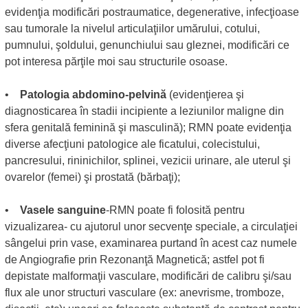
evidenţia modificări postraumatice, degenerative, infecţioase
sau tumorale la nivelul articulaţiilor umărului, cotului,
pumnului, şoldului, genunchiului sau gleznei, modificări ce
pot interesa părţile moi sau structurile osoase.
•
Patologia abdomino-pelvină
(evidenţierea şi
diagnosticarea în stadii incipiente a leziunilor maligne din
sfera genitală feminină şi masculină); RMN poate evidenţia
diverse afecţiuni patologice ale ficatului, colecistului,
pancresului, rininichilor, splinei, vezicii urinare, ale uterul şi
ovarelor (femei) şi prostată (bărbaţi);
•
Vasele sanguine
-RMN poate fi folosită pentru
vizualizarea- cu ajutorul unor secvenţe speciale, a circulaţiei
sângelui prin vase, examinarea purtand în acest caz numele
de Angiografie prin Rezonanţă Magnetică; astfel pot fi
depistate malformaţii vasculare, modificări de calibru şi/sau
flux ale unor structuri vasculare (ex: anevrisme, tromboze,