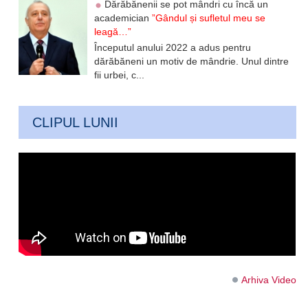
Dărăbănenii se pot mândri cu încă un
academician
”Gândul și sufletul meu se
leagă…”
Începutul anului 2022 a adus pentru
dărăbăneni un motiv de mândrie. Unul dintre
fii urbei, c...
CLIPUL LUNII
Arhiva Video