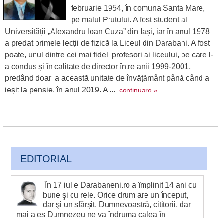
februarie 1954, în comuna Santa Mare,
pe malul Prutului. A fost student al
Universității „Alexandru Ioan Cuza” din Iași, iar în anul 1978
a predat primele lecții de fizică la Liceul din Darabani. A fost
poate, unul dintre cei mai fideli profesori ai liceului, pe care l-
a condus și în calitate de director între anii 1999-2001,
predând doar la această unitate de învățământ până când a
ieșit la pensie, în anul 2019. A ...
continuare »
EDITORIAL
În 17 iulie Darabaneni.ro a împlinit 14 ani cu
bune şi cu rele. Orice drum are un început,
dar şi un sfârşit. Dumnevoastră, cititorii, dar
mai ales Dumnezeu ne va îndruma calea în