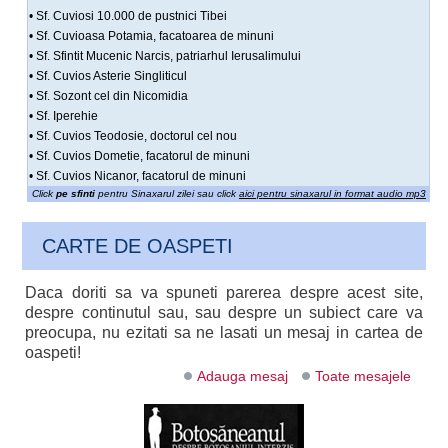
• Sf. Cuviosi 10.000 de pustnici Tibei
• Sf. Cuvioasa Potamia, facatoarea de minuni
• Sf. Sfintit Mucenic Narcis, patriarhul Ierusalimului
• Sf. Cuvios Asterie Singliticul
• Sf. Sozont cel din Nicomidia
• Sf. Iperehie
• Sf. Cuvios Teodosie, doctorul cel nou
• Sf. Cuvios Dometie, facatorul de minuni
• Sf. Cuvios Nicanor, facatorul de minuni
Click
pe sfinti
pentru Sinaxarul zilei sau click
aici pentru sinaxarul in format audio mp3
CARTE DE OASPETI
Daca doriti sa va spuneti parerea despre acest site,
despre continutul sau, sau despre un subiect care va
preocupa, nu ezitati sa ne lasati un mesaj in cartea de
oaspeti!
Adauga mesaj
Toate mesajele