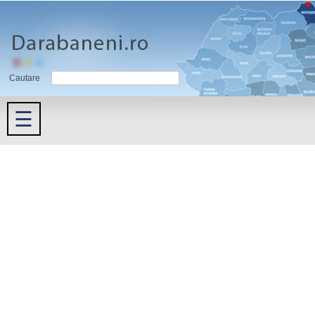
Cautare
☰