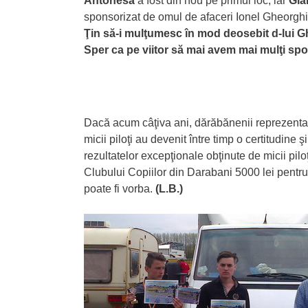
Antonesă
a fost din nou pe primul loc, iar
Gia
sponsorizat de omul de afaceri Ionel Gheorghi
Ţin să-i mulţumesc în mod deosebit d-lui Gh
Sper ca pe viitor să mai avem mai mulţi sp
Dacă acum câţiva ani, dărăbănenii reprezentau
micii piloţi au devenit între timp o certitudine şi
rezultatelor excepţionale obţinute de micii pil
Clubului Copiilor din Darabani 5000 lei pentru.
poate fi vorba.
(L.B.)