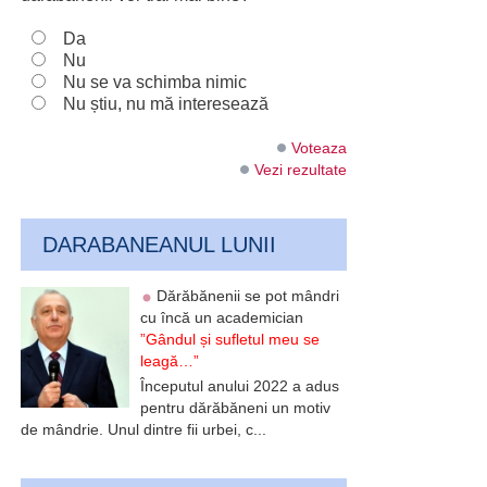
Da
Nu
Nu se va schimba nimic
Nu știu, nu mă interesează
Voteaza
Vezi rezultate
DARABANEANUL LUNII
Dărăbănenii se pot mândri
cu încă un academician
”Gândul și sufletul meu se
leagă…”
Începutul anului 2022 a adus
pentru dărăbăneni un motiv
de mândrie. Unul dintre fii urbei, c...