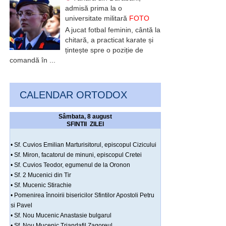
admisă prima la o
universitate militară
FOTO
A jucat fotbal feminin, cântă la
chitară, a practicat karate și
țintește spre o poziție de
comandă în ...
CALENDAR ORTODOX
Sâmbata, 8 august
SFINTII ZILEI
• Sf. Cuvios Emilian Marturisitorul, episcopul Cizicului
• Sf. Miron, facatorul de minuni, episcopul Cretei
• Sf. Cuvios Teodor, egumenul de la Oronon
• Sf. 2 Mucenici din Tir
• Sf. Mucenic Stirachie
• Pomenirea înnoirii bisericilor Sfintilor Apostoli Petru
si Pavel
• Sf. Nou Mucenic Anastasie bulgarul
• Sf. Nou Mucenic Triandafil Zagoreul