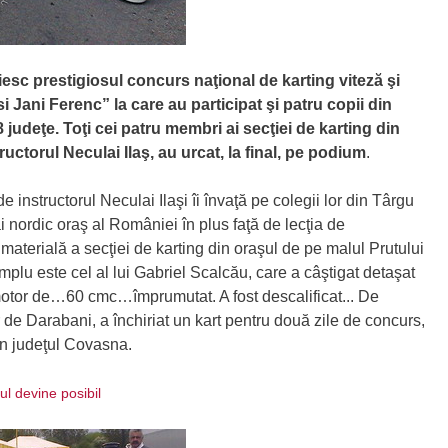
esc prestigiosul concurs naţional de karting viteză şi
 Jani Ferenc” la care au participat şi patru copii din
 judeţe. Toţi cei patru membri ai secţiei de karting din
uctorul Neculai Ilaş, au urcat, la final, pe podium
.
e instructorul Neculai Ilaşi îi învaţă pe colegii lor din Târgu
nordic oraş al României în plus faţă de lecţia de
 materială a secţiei de karting din oraşul de pe malul Prutului
lu este cel al lui Gabriel Scalcău, care a câştigat detaşat
motor de…60 cmc…împrumutat. A fost descalificat... De
 Darabani, a închiriat un kart pentru două zile de concurs,
din judeţul Covasna.
 devine posibil