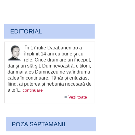
EDITORIAL
În 17 iulie Darabaneni.ro a
împlinit 14 ani cu bune şi cu
rele. Orice drum are un început,
dar şi un sfârşit. Dumnevoastră, cititorii,
dar mai ales Dumnezeu ne va îndruma
calea în continuare. Tânăr și entuziast
fiind, ai puterea și nebunia necesară de
a te î...
continuare
Vezi toate
POZA SAPTAMANII