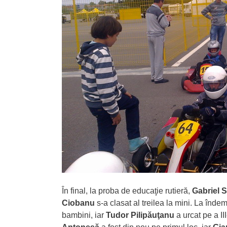
În final, la proba de educaţie rutieră,
Gabriel 
Ciobanu
s-a clasat al treilea la mini. La înd
bambini, iar
Tudor Pilipăuţanu
a urcat pe a II