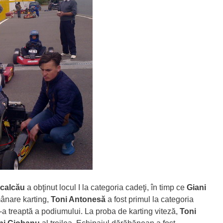
Scalcău
a obţinut locul I la categoria cadeţi, în timp ce
Giani
emânare karting,
Toni Antonesă
a fost primul la categoria
I-a treaptă a podiumului. La proba de karting viteză,
Toni