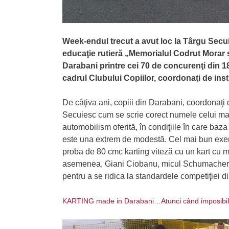
Week-endul trecut a avut loc la Târgu Secui
educaţie rutieră „Memorialul Codrut Morar si
Darabani printre cei 70 de concurenţi din 18
cadrul Clubului Copiilor, coordonaţi de instr
De câţiva ani, copiii din Darabani, coordonaţi d
Secuiesc cum se scrie corect numele celui mai 
automobilism oferită, în condiţiile în care baza
este una extrem de modestă. Cel mai bun exemp
proba de 80 cmc karting viteză cu un kart cu 
asemenea, Giani Ciobanu, micul Schumacher de
pentru a se ridica la standardele competiţiei 
KARTING made in Darabani…Atunci când imposibilul