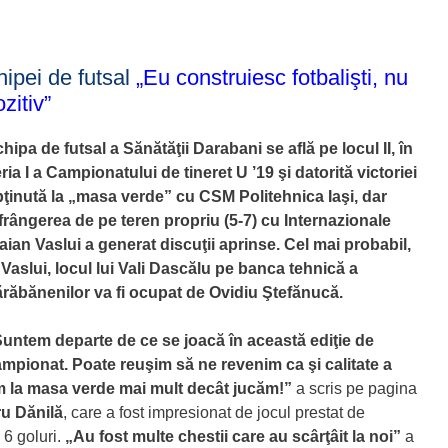
ipei de futsal
„Eu construiesc fotbalişti, nu
ozitiv”
hipa de futsal a Sănătăţii Darabani se află pe locul II, în
ria I a Campionatului de tineret U ’19 şi datorită victoriei
ţinută la „masa verde” cu CSM Politehnica Iaşi, dar
frângerea de pe teren propriu (5-7) cu Internazionale
aian Vaslui a generat discuţii aprinse. Cel mai probabil,
 Vaslui, locul lui Vali Dascălu pe banca tehnică a
răbănenilor va fi ocupat de Ovidiu Ştefănucă.
untem departe de ce se joacă în această ediţie de
mpionat. Poate reuşim să ne revenim ca şi calitate a
m la masa verde mai mult decât jucăm!”
a scris pe pagina
u Dănilă
, care a fost impresionat de jocul prestat de
 6 goluri.
„Au fost multe chestii care au scârţâit la noi”
a