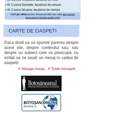
• Sf. Cuvios Dometie, facatorul de minuni
• Sf. Cuvios Nicanor, facatorul de minuni
Click
pe sfinti
pentru Sinaxarul zilei sau click
aici pentru
sinaxarul in format audio mp3
CARTE DE OASPETI
Daca doriti sa va spuneti parerea despre
acest site, despre continutul sau, sau
despre un subiect care va preocupa, nu
ezitati sa ne lasati un mesaj in cartea de
oaspeti!
Adauga mesaj
Toate mesajele