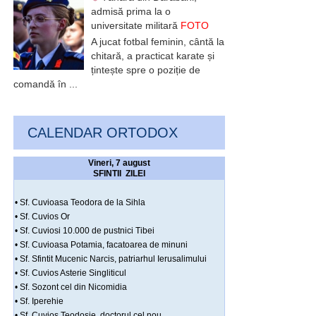
admisă prima la o
universitate militară
FOTO
A jucat fotbal feminin, cântă la
chitară, a practicat karate și
țintește spre o poziție de
comandă în ...
CALENDAR ORTODOX
Vineri, 7 august
SFINTII ZILEI
• Sf. Cuvioasa Teodora de la Sihla
• Sf. Cuvios Or
• Sf. Cuviosi 10.000 de pustnici Tibei
• Sf. Cuvioasa Potamia, facatoarea de minuni
• Sf. Sfintit Mucenic Narcis, patriarhul Ierusalimului
• Sf. Cuvios Asterie Singliticul
• Sf. Sozont cel din Nicomidia
• Sf. Iperehie
• Sf. Cuvios Teodosie, doctorul cel nou