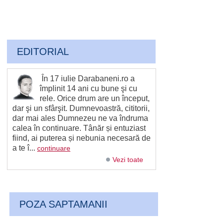
EDITORIAL
În 17 iulie Darabaneni.ro a
împlinit 14 ani cu bune şi cu
rele. Orice drum are un început,
dar şi un sfârşit. Dumnevoastră, cititorii,
dar mai ales Dumnezeu ne va îndruma
calea în continuare. Tânăr și entuziast
fiind, ai puterea și nebunia necesară de
a te î...
continuare
Vezi toate
POZA SAPTAMANII