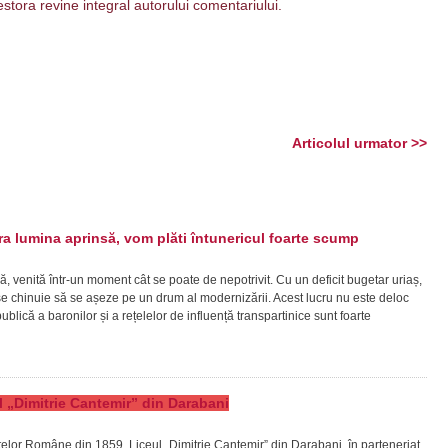
estora revine integral autorului comentariului.
Articolul urmator >>
 lumina aprinsă, vom plăti întunericul foarte scump
ă, venită într-un moment cât se poate de nepotrivit. Cu un deficit bugetar uriaș,
ră se chinuie să se așeze pe un drum al modernizării. Acest lucru nu este deloc
lică a baronilor și a rețelelor de influență transpartinice sunt foarte
eul „Dimitrie Cantemir” din Darabani
patelor Române din 1859, Liceul „Dimitrie Cantemir” din Darabani, în parteneriat