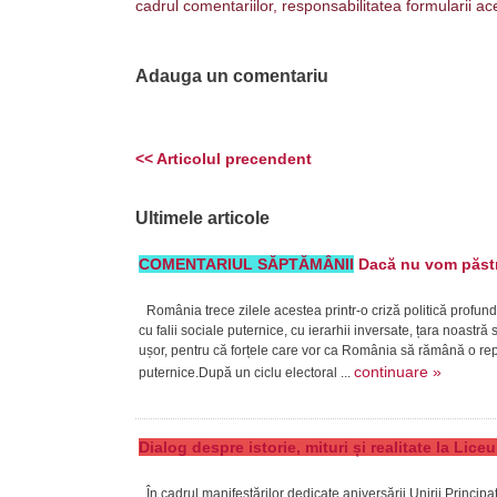
cadrul comentariilor, responsabilitatea formularii ac
Adauga un comentariu
<< Articolul precendent
Ultimele articole
COMENTARIUL SĂPTĂMÂNII
Dacă nu vom păstra
România trece zilele acestea printr-o criză politică profund
cu falii sociale puternice, cu ierarhii inversate, țara noast
ușor, pentru că forțele care vor ca România să rămână o repub
continuare »
puternice.După un ciclu electoral ...
Dialog despre istorie, mituri și realitate la Lic
În cadrul manifestărilor dedicate aniversării Unirii Princi