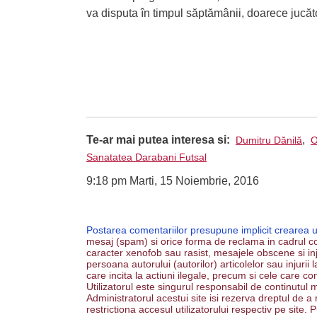
va disputa în timpul săptămânii, doarece jucăto
Te-ar mai putea interesa si:
,
Dumitru Dănilă
O
Sanatatea Darabani Futsal
9:18 pm Marti, 15 Noiembrie, 2016
Postarea comentariilor presupune implicit crearea 
mesaj (spam) si orice forma de reclama in cadrul co
caracter xenofob sau rasist, mesajele obscene si inju
persoana autorului (autorilor) articolelor sau injurii
care incita la actiuni ilegale, precum si cele care co
Utilizatorul este singurul responsabil de continutul m
Administratorul acestui site isi rezerva dreptul de a
restrictiona accesul utilizatorului respectiv pe site