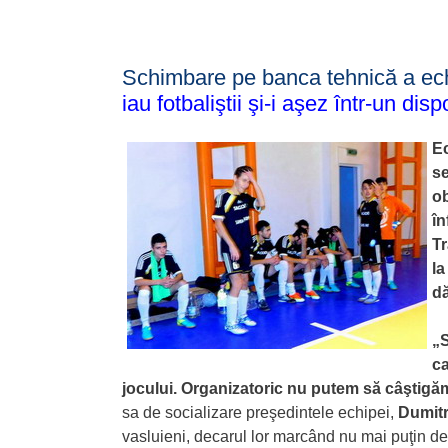
Schimbare pe banca tehnică a ech
iau fotbaliştii şi-i aşez într-un disp
Ec
se
ob
în
Tr
la
dă
„S
ca
jocului. Organizatoric nu putem să câştigă
sa de socializare preşedintele echipei,
Dumitr
vasluieni, decarul lor marcând nu mai puţin de