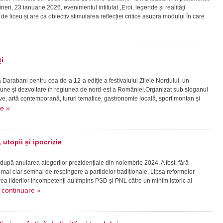
ineri, 23 ianuarie 2026, evenimentul intitulat „Eroi, legende și realități
vi de liceu și are ca obiectiv stimularea reflecției critice asupra modului în care
i
la Darabani pentru cea de-a 12-a ediție a festivalului Zilele Nordului, un
ziune și dezvoltare în regiunea de nord-est a României.Organizat sub sloganul
live, artă contemporană, tururi tematice, gastronomie locală, sport montan și
re »
utopii și ipocrizie
 după anularea alegerilor prezidențiale din noiembrie 2024. A fost, fără
mai clar semnal de respingere a partidelor tradiționale. Lipsa reformelor
a liderilor incompetenți au împins PSD și PNL către un minim istoric al
continuare »
.