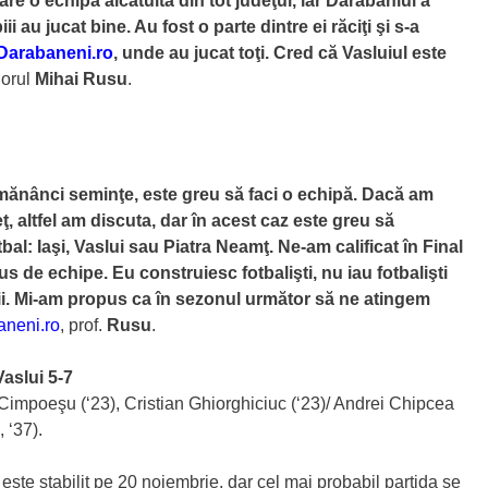
are o echipă alcătuită din tot judeţul, iar Darabaniul a
 au jucat bine. Au fost o parte dintre ei răciţi şi s-a
Darabaneni.ro
, unde au jucat toţi. Cred că Vasluiul este
norul
Mihai Rusu
.
 mănânci seminţe, este greu să faci o echipă. Dacă am
eţ, altfel am discuta, dar în acest caz este greu să
bal: Iaşi, Vaslui sau Piatra Neamţ. Ne-am calificat în Final
s de echipe. Eu construiesc fotbalişti, nu iau fotbalişti
opii. Mi-am propus ca în sezonul următor să ne atingem
aneni.ro
, prof.
Rusu
.
aslui 5-7
an Cimpoeşu (‘23), Cristian Ghiorghiciuc (‘23)/ Andrei Chipcea
 ‘37).
ste stabilit pe 20 noiembrie, dar cel mai probabil partida se