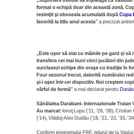
„Suporterii trebuie să înţeleagă că Vasluiul 
format o echipă doar din această zonă. Copiii
resimţit şi oboseala acumulată după
Cupa 
favorită la titlu anul acesta”
a precizat antre
„Este uşor să stai cu mâinile pe gard şi să
transfera cei mai buni cinci jucători din jud
surclasezi echipe din oraşe cu tradiţie în fot
Four sezonul trecut, datorită numărului redu
şi-i aşez într-un dispozitiv. Noi creştem c
vârful de formă”
a mai declarat pentru
Darab
Sănătatea Darabani- Internazionale Traian V
Au marcat
: Ionuţ Lupu (‘11, ‘29, ‘38), Cristi
(‘14), Vlăduţ-Alex Dudău (‘18, ‘21, ‘22, ‘33, ‘34,
Conform programului FRF, returul de la Vaslui e