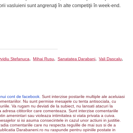
rii vasluieni sunt angrenaţi în alte competiţii în week-end.
,
,
,
,
vidiu Stefanuca
Mihai Rusu
Sanatatea Darabani
Vali Dascalu
unui cont de facebook.
Sunt interzise postarile multiple ale aceluiasi
mentariilor. Nu sunt permise mesajele cu tenta antisociala, cu
riile. Va rugam nu deviati de la subiect, nu lansati atacuri la
 la adresa cititorilor care comenteaza. Sunt interzise comentariile
ntin amenintari sau violeaza intimitatea si viata privata a cuiva.
esajelor si isi asuma consecintele in cazul unor actiuni in justitie.
 radia comentariile care nu respecta regulile de mai sus si de a
. Publicatia Darabaneni.ro nu raspunde pentru opiniile postate in