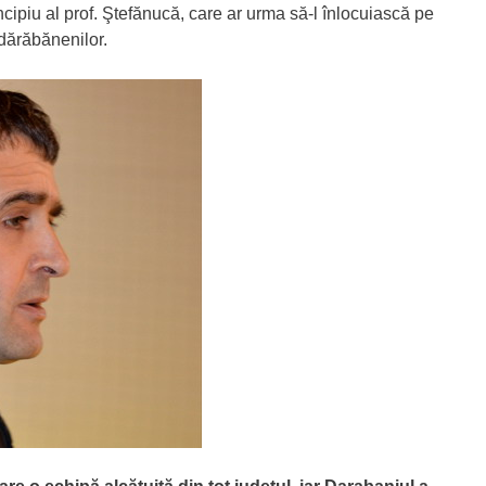
incipiu al prof. Ştefănucă, care ar urma să-l înlocuiască pe
 dărăbănenilor.