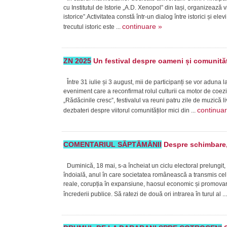
cu Institutul de Istorie „A.D. Xenopol” din Iași, organizează v
istorice”.Activitatea constă într-un dialog între istorici și ele
continuare »
trecutul istoric este ...
ZN 2025
Un festival despre oameni și comunităț
Între 31 iulie și 3 august, mii de participanți se vor aduna 
eveniment care a reconfirmat rolul culturii ca motor de coe
„Rădăcinile cresc”, festivalul va reuni patru zile de muzică 
continua
dezbateri despre viitorul comunităților mici din ...
COMENTARIUL SĂPTĂMÂNII
Despre schimbare, 
Duminică, 18 mai, s-a încheiat un ciclu electoral prelungit,
îndoială, anul în care societatea românească a transmis cel 
reale, corupția în expansiune, haosul economic și promovare
încrederii publice. Să ratezi de două ori intrarea în turul al ..