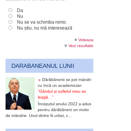
Da
Nu
Nu se va schimba nimic
Nu știu, nu mă interesează
Voteaza
Vezi rezultate
DARABANEANUL LUNII
Dărăbănenii se pot mândri
cu încă un academician
”Gândul și sufletul meu se
leagă…”
Începutul anului 2022 a adus
pentru dărăbăneni un motiv
de mândrie. Unul dintre fii urbei, c...