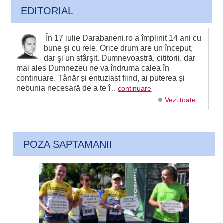
EDITORIAL
În 17 iulie Darabaneni.ro a împlinit 14 ani cu
bune şi cu rele. Orice drum are un început,
dar şi un sfârşit. Dumnevoastră, cititorii, dar
mai ales Dumnezeu ne va îndruma calea în
continuare. Tânăr și entuziast fiind, ai puterea și
nebunia necesară de a te î...
continuare
Vezi toate
POZA SAPTAMANII