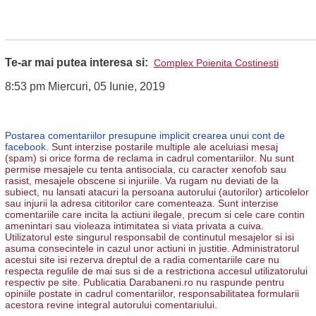
Te-ar mai putea interesa si:
Complex Poienita Costinesti
8:53 pm Miercuri, 05 Iunie, 2019
Postarea comentariilor presupune implicit crearea unui cont de
facebook.
Sunt interzise postarile multiple ale aceluiasi mesaj
(spam) si orice forma de reclama in cadrul comentariilor. Nu sunt
permise mesajele cu tenta antisociala, cu caracter xenofob sau
rasist, mesajele obscene si injuriile. Va rugam nu deviati de la
subiect, nu lansati atacuri la persoana autorului (autorilor) articolelor
sau injurii la adresa cititorilor care comenteaza. Sunt interzise
comentariile care incita la actiuni ilegale, precum si cele care contin
amenintari sau violeaza intimitatea si viata privata a cuiva.
Utilizatorul este singurul responsabil de continutul mesajelor si isi
asuma consecintele in cazul unor actiuni in justitie. Administratorul
acestui site isi rezerva dreptul de a radia comentariile care nu
respecta regulile de mai sus si de a restrictiona accesul utilizatorului
respectiv pe site. Publicatia Darabaneni.ro nu raspunde pentru
opiniile postate in cadrul comentariilor, responsabilitatea formularii
acestora revine integral autorului comentariului.