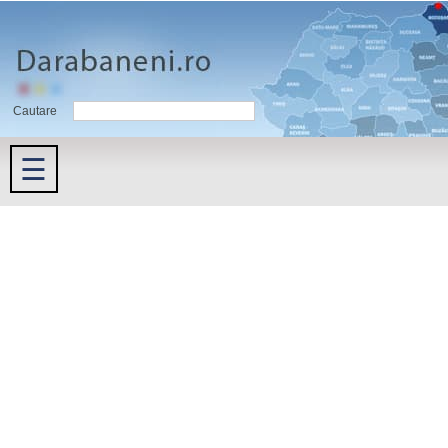
Cautare
☰