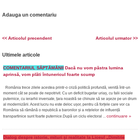
Adauga un comentariu
<< Articolul precendent
Articolul urmator >>
Ultimele articole
COMENTARIUL SĂPTĂMÂNII
Dacă nu vom păstra lumina
aprinsă, vom plăti întunericul foarte scump
România trece zilele acestea printr-o criză politică profundă, venită într-un
moment cât se poate de nepotrivit. Cu un deficit bugetar uriaș, cu falii sociale
puternice, cu ierarhii inversate, țara noastră se chinuie să se așeze pe un drum
al modernizării. Acest lucru nu este deloc ușor, pentru că forțele care vor ca
România să rămână o republică a baronilor și a rețelelor de influență
continuare »
transpartinice sunt foarte puternice.După un ciclu electoral ...
Dialog despre istorie, mituri și realitate la Liceul „Dimitrie