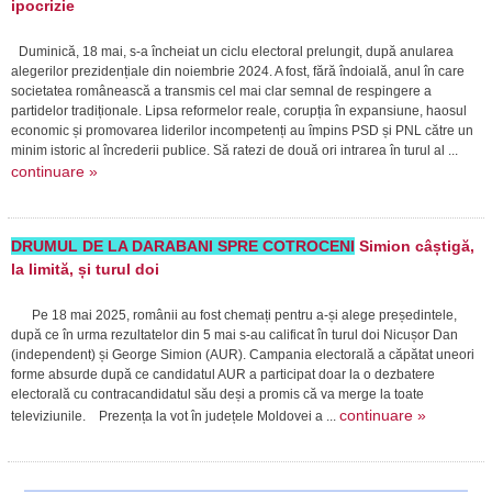
ipocrizie
Duminică, 18 mai, s-a încheiat un ciclu electoral prelungit, după anularea
alegerilor prezidențiale din noiembrie 2024. A fost, fără îndoială, anul în care
societatea românească a transmis cel mai clar semnal de respingere a
partidelor tradiționale. Lipsa reformelor reale, corupția în expansiune, haosul
economic și promovarea liderilor incompetenți au împins PSD și PNL către un
minim istoric al încrederii publice. Să ratezi de două ori intrarea în turul al ...
continuare »
DRUMUL DE LA DARABANI SPRE COTROCENI
Simion câștigă,
la limită, și turul doi
Pe 18 mai 2025, românii au fost chemați pentru a-și alege președintele,
după ce în urma rezultatelor din 5 mai s-au calificat în turul doi Nicușor Dan
(independent) și George Simion (AUR). Campania electorală a căpătat uneori
forme absurde după ce candidatul AUR a participat doar la o dezbatere
electorală cu contracandidatul său deși a promis că va merge la toate
continuare »
televiziunile. Prezența la vot în județele Moldovei a ...