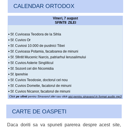
CALENDAR ORTODOX
Vineri, 7 august
SFINTII ZILEI
• Sf. Cuvioasa Teodora de la Sihla
• Sf. Cuvios Or
• Sf. Cuviosi 10.000 de pustnici Tibei
• Sf. Cuvioasa Potamia, facatoarea de minuni
• Sf. Sfintit Mucenic Narcis, patriarhul Ierusalimului
• Sf. Cuvios Asterie Singliticul
• Sf. Sozont cel din Nicomidia
• Sf. Iperehie
• Sf. Cuvios Teodosie, doctorul cel nou
• Sf. Cuvios Dometie, facatorul de minuni
• Sf. Cuvios Nicanor, facatorul de minuni
Click
pe sfinti
pentru Sinaxarul zilei sau click
aici pentru sinaxarul in format audio mp3
CARTE DE OASPETI
Daca doriti sa va spuneti parerea despre acest site,