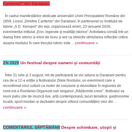
Cantemir” din Darabani
În cadrul manifestărilor dedicate aniversării Unirii Principatelor Române din
1859, Liceul „Dimitrie Cantemir” din Darabani, în parteneriat cu Institutul de
Istorie „A.D. Xenopol” din Iași, organizează vineri, 23 ianuarie 2026,
evenimentul intitulat „Eroi, legende și realități istorice”.Activitatea constă într-un
dialog între istorici și elevi de liceu și are ca obiectiv stimularea reflecției critice
continuare »
asupra modului în care trecutul istoric este ...
ZN 2025
Un festival despre oameni și comunități
Între 31 iulie și 3 august, mii de participanți se vor aduna la Darabani pentru
cea de-a 12-a ediție a festivalului Zilele Nordului, un eveniment care a
reconfirmat rolul culturii ca motor de coeziune și dezvoltare în regiunea de
nord-est a României.Organizat sub sloganul „Rădăcinile cresc”, festivalul va
reuni patru zile de muzică live, artă contemporană, tururi tematice, gastronomie
locală, sport montan și dezbateri despre viitorul comunităților mici din ...
continuare »
COMENTARIUL SĂPTĂMÂNII
Despre schimbare, utopii și