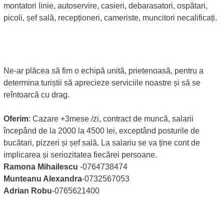
montatori linie, autoservire, casieri, debarasatori, ospătari,
picoli, șef sală, recepționeri, cameriste, muncitori necalificați.
Ne-ar plăcea să fim o echipă unită, prietenoasă, pentru a
determina turiștii să aprecieze serviciile noastre și să se
reîntoarcă cu drag.
Oferim
: Cazare +3mese /zi, contract de muncă, salarii
începând de la 2000 la 4500 lei, exceptând posturile de
bucătari, pizzeri și șef sală. La salariu se va ține cont de
implicarea și seriozitatea fiecărei persoane.
Ramona Mihailescu
-0764738474
Munteanu Alexandra
-0732567053
Adrian Robu
-0765621400