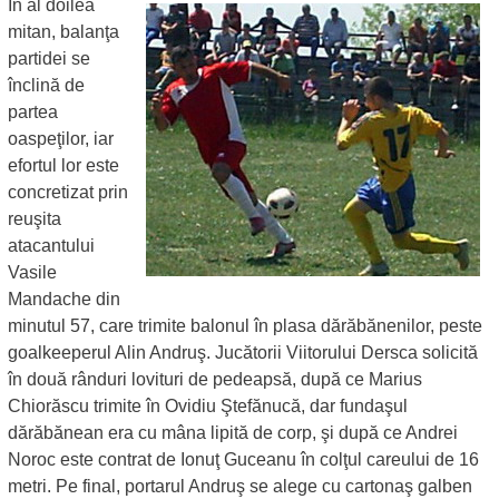
În al doilea
mitan, balanţa
partidei se
înclină de
partea
oaspeţilor, iar
efortul lor este
concretizat prin
reuşita
atacantului
Vasile
Mandache din
minutul 57, care trimite balonul în plasa dărăbănenilor, peste
goalkeeperul Alin Andruş. Jucătorii Viitorului Dersca solicită
în două rânduri lovituri de pedeapsă, după ce Marius
Chiorăscu trimite în Ovidiu Ştefănucă, dar fundaşul
dărăbănean era cu mâna lipită de corp, şi după ce Andrei
Noroc este contrat de Ionuţ Guceanu în colţul careului de 16
metri. Pe final, portarul Andruş se alege cu cartonaş galben