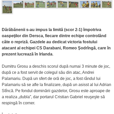
Dărăbănenii s-au impus la limită (scor 2-1) împotriva
oaspeţilor din Dersca, fiecare dintre echipe controlând
câte o repriză. Gazdele au dedicat victoria fostului
atacant al echipei CS Darabani, Romeo Şodrîngă, care în
prezent lucrează în Irlanda
.
Dumitru Grosu a deschis scorul după numai 3 minute de joc,
după ce a fost servit de colegul său din atac, Andrei
Palamariu. După un sfert de oră de joc, a fost rândul lui
Palamariu să se afle la finalizare, după un asisst al lui Adrian
Stîncă. Pe fondul dominării gazdelor, Grosu este aproape de
a realiza „dubla”, dar portarul Cristian Gabriel reuşeşte să
respingă în corner.