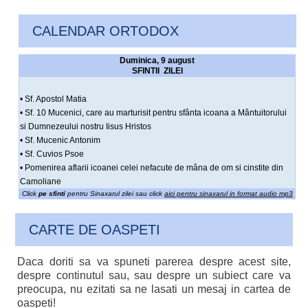
CALENDAR ORTODOX
Duminica, 9 august
SFINTII ZILEI
• Sf. Apostol Matia
• Sf. 10 Mucenici, care au marturisit pentru sfânta icoana a Mântuitorului
si Dumnezeului nostru Iisus Hristos
• Sf. Mucenic Antonim
• Sf. Cuvios Psoe
• Pomenirea aflarii icoanei celei nefacute de mâna de om si cinstite din
Camoliane
Click
pe sfinti
pentru Sinaxarul zilei sau click
aici pentru sinaxarul in format audio mp3
CARTE DE OASPETI
Daca doriti sa va spuneti parerea despre acest site,
despre continutul sau, sau despre un subiect care va
preocupa, nu ezitati sa ne lasati un mesaj in cartea de
oaspeti!