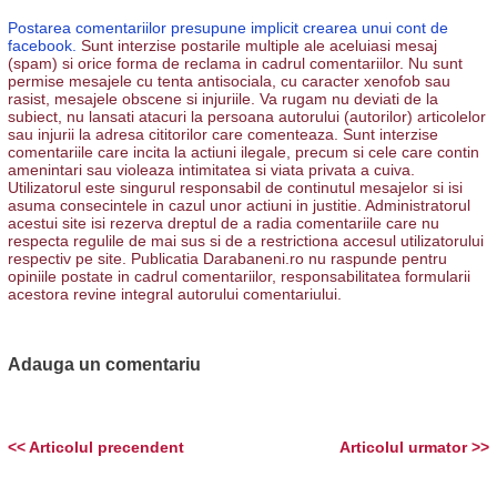
Postarea comentariilor presupune implicit crearea unui cont de
facebook.
Sunt interzise postarile multiple ale aceluiasi mesaj
(spam) si orice forma de reclama in cadrul comentariilor. Nu sunt
permise mesajele cu tenta antisociala, cu caracter xenofob sau
rasist, mesajele obscene si injuriile. Va rugam nu deviati de la
subiect, nu lansati atacuri la persoana autorului (autorilor) articolelor
sau injurii la adresa cititorilor care comenteaza. Sunt interzise
comentariile care incita la actiuni ilegale, precum si cele care contin
amenintari sau violeaza intimitatea si viata privata a cuiva.
Utilizatorul este singurul responsabil de continutul mesajelor si isi
asuma consecintele in cazul unor actiuni in justitie. Administratorul
acestui site isi rezerva dreptul de a radia comentariile care nu
respecta regulile de mai sus si de a restrictiona accesul utilizatorului
respectiv pe site. Publicatia Darabaneni.ro nu raspunde pentru
opiniile postate in cadrul comentariilor, responsabilitatea formularii
acestora revine integral autorului comentariului.
Adauga un comentariu
<< Articolul precendent
Articolul urmator >>