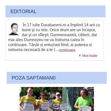
EDITORIAL
În 17 iulie Darabaneni.ro a împlinit 14 ani cu
bune şi cu rele. Orice drum are un început,
dar şi un sfârşit. Dumnevoastră, cititorii, dar
mai ales Dumnezeu ne va îndruma calea în
continuare. Tânăr și entuziast fiind, ai puterea și
nebunia necesară de a te î...
continuare
Vezi toate
POZA SAPTAMANII