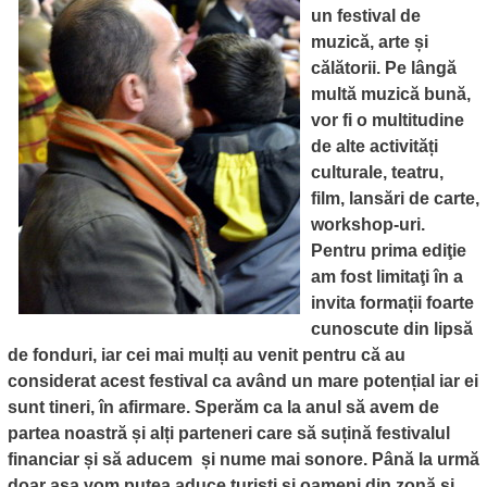
un festival de
muzică, arte și
călătorii. Pe lângă
multă muzică bună,
vor fi o multitudine
de alte activități
culturale, teatru,
film, lansări de carte,
workshop-uri.
Pentru prima ediţie
am fost limitaţi în a
invita formații foarte
cunoscute din lipsă
de fonduri, iar cei mai mulți au venit pentru că au
considerat acest festival ca având un mare potențial iar ei
sunt tineri, în afirmare. Sperăm ca la anul să avem de
partea noastră și alți parteneri care să suțină festivalul
financiar și să aducem și nume mai sonore. Până la urmă
doar așa vom putea aduce turiști și oameni din zonă și