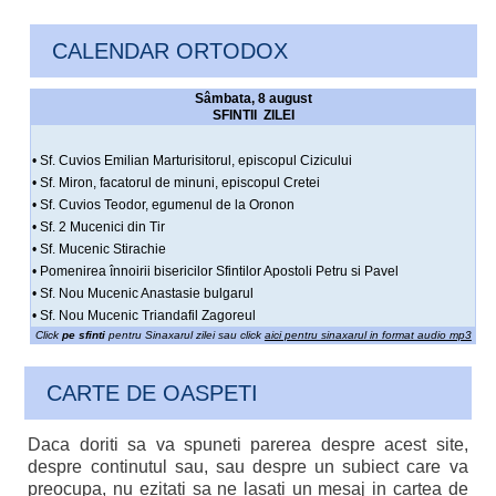
CALENDAR ORTODOX
Sâmbata, 8 august
SFINTII ZILEI
• Sf. Cuvios Emilian Marturisitorul, episcopul Cizicului
• Sf. Miron, facatorul de minuni, episcopul Cretei
• Sf. Cuvios Teodor, egumenul de la Oronon
• Sf. 2 Mucenici din Tir
• Sf. Mucenic Stirachie
• Pomenirea înnoirii bisericilor Sfintilor Apostoli Petru si Pavel
• Sf. Nou Mucenic Anastasie bulgarul
• Sf. Nou Mucenic Triandafil Zagoreul
Click
pe sfinti
pentru Sinaxarul zilei sau click
aici pentru sinaxarul in format audio mp3
CARTE DE OASPETI
Daca doriti sa va spuneti parerea despre acest site,
despre continutul sau, sau despre un subiect care va
preocupa, nu ezitati sa ne lasati un mesaj in cartea de