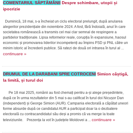
COMENTARIUL SĂPTĂMÂNII
Despre schimbare, utopii și
ipocrizie
Duminică, 18 mai, s-a încheiat un ciclu electoral prelungit, după anularea
alegerilor prezidențiale din noiembrie 2024. A fost, fără îndoială, anul în care
societatea românească a transmis cel mai clar semnal de respingere a
partidelor tradiționale. Lipsa reformelor reale, corupția în expansiune, haosul
economic și promovarea liderilor incompetenți au împins PSD și PNL către un
minim istoric al încrederii publice. Să ratezi de două ori intrarea în turul al ...
continuare »
DRUMUL DE LA DARABANI SPRE COTROCENI
Simion câștigă,
la limită, și turul doi
Pe 18 mai 2025, românii au fost chemați pentru a-și alege președintele,
după ce în urma rezultatelor din 5 mai s-au calificat în turul doi Nicușor Dan
(independent) și George Simion (AUR). Campania electorală a căpătat uneori
forme absurde după ce candidatul AUR a participat doar la o dezbatere
electorală cu contracandidatul său deși a promis că va merge la toate
continuare »
televiziunile. Prezența la vot în județele Moldovei a ...