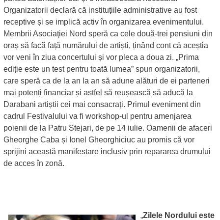
Organizatorii declară că instituțiile administrative au fost
receptive și se implică activ în organizarea evenimentului.
Membrii Asociaţiei Nord speră ca cele două-trei pensiuni din
oraș să facă față numărului de artiști, ținând cont că aceștia
vor veni în ziua concertului și vor pleca a doua zi. „Prima
ediție este un test pentru toată lumea” spun organizatorii,
care speră ca de la an la an să adune alături de ei parteneri
mai potenți financiar și astfel să reușească să aducă la
Darabani artiștii cei mai consacrați. Primul eveniment din
cadrul Festivalului va fi workshop-ul pentru amenjarea
poienii de la Patru Stejari, de pe 14 iulie. Oamenii de afaceri
Gheorghe Caba și Ionel Gheorghiciuc au promis că vor
sprijini această manifestare inclusiv prin repararea drumului
de acces în zonă.
„
Zilele Nordului este