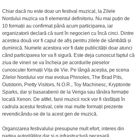
Chiar dacă nu este doar un festival muzical, la Zilele
Nordului muzica va fi elementul definitoriu. Nu mai puțin de
10 formații au confirmat până acum participarea, iar
organizatorii declară că sunt în negocieri cu încă cinci. Dintre
acestea două vor fi capul de afiș pentru zilele de sâmbătă și
duminică. Numele acestora vor fi date publicității doar atunci
când participarea lor va fi sigură. Este deja cunoscut faptul că
ziua de vineri se va încheia pe acordurile pieselor
cunoscutei formații Vița de Vie. Pe lângă aceștia, pe scena
Zilelor Nordului vor mai evolua Phinoles, The Brad Pits,
Outstorm, Pretty Visitors, N.O.R., Toy Machinesc, Kryptonite
Sparks, dar și basarabenii de la Veriga sau tânăra formație
locală Xenon. De altfel, fanii muzicii rock vor fi răsfățați în
cadrula acestui festival, cele mai multe formații prezente
revendicându-se de la acest gen de muzică.
Organizarea festivalului presupune mult efort, interes din
partea autorităților dar și o infrastructură necesară.