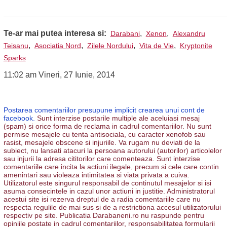
Te-ar mai putea interesa si:
,
,
Darabani
Xenon
Alexandru
,
,
,
,
Teisanu
Asociatia Nord
Zilele Nordului
Vita de Vie
Kryptonite
Sparks
11:02 am Vineri, 27 Iunie, 2014
Postarea comentariilor presupune implicit crearea unui cont de
facebook.
Sunt interzise postarile multiple ale aceluiasi mesaj
(spam) si orice forma de reclama in cadrul comentariilor. Nu sunt
permise mesajele cu tenta antisociala, cu caracter xenofob sau
rasist, mesajele obscene si injuriile. Va rugam nu deviati de la
subiect, nu lansati atacuri la persoana autorului (autorilor) articolelor
sau injurii la adresa cititorilor care comenteaza. Sunt interzise
comentariile care incita la actiuni ilegale, precum si cele care contin
amenintari sau violeaza intimitatea si viata privata a cuiva.
Utilizatorul este singurul responsabil de continutul mesajelor si isi
asuma consecintele in cazul unor actiuni in justitie. Administratorul
acestui site isi rezerva dreptul de a radia comentariile care nu
respecta regulile de mai sus si de a restrictiona accesul utilizatorului
respectiv pe site. Publicatia Darabaneni.ro nu raspunde pentru
opiniile postate in cadrul comentariilor, responsabilitatea formularii