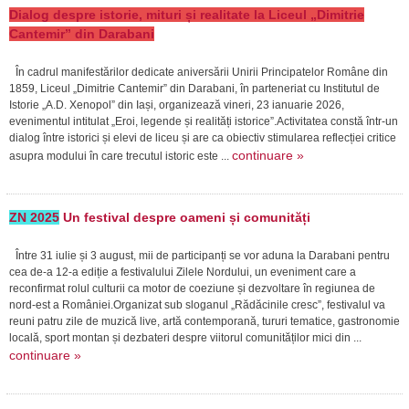
Dialog despre istorie, mituri și realitate la Liceul „Dimitrie
Cantemir” din Darabani
În cadrul manifestărilor dedicate aniversării Unirii Principatelor Române din
1859, Liceul „Dimitrie Cantemir” din Darabani, în parteneriat cu Institutul de
Istorie „A.D. Xenopol” din Iași, organizează vineri, 23 ianuarie 2026,
evenimentul intitulat „Eroi, legende și realități istorice”.Activitatea constă într-un
dialog între istorici și elevi de liceu și are ca obiectiv stimularea reflecției critice
continuare »
asupra modului în care trecutul istoric este ...
ZN 2025
Un festival despre oameni și comunități
Între 31 iulie și 3 august, mii de participanți se vor aduna la Darabani pentru
cea de-a 12-a ediție a festivalului Zilele Nordului, un eveniment care a
reconfirmat rolul culturii ca motor de coeziune și dezvoltare în regiunea de
nord-est a României.Organizat sub sloganul „Rădăcinile cresc”, festivalul va
reuni patru zile de muzică live, artă contemporană, tururi tematice, gastronomie
locală, sport montan și dezbateri despre viitorul comunităților mici din ...
continuare »