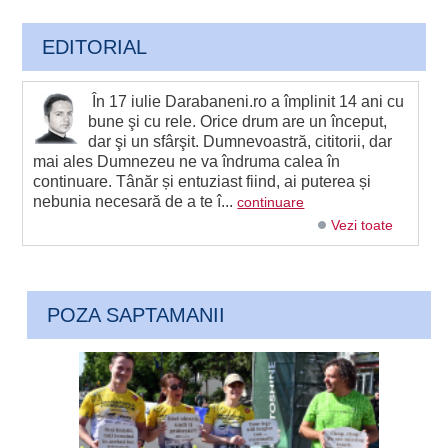
EDITORIAL
În 17 iulie Darabaneni.ro a împlinit 14 ani cu
bune şi cu rele. Orice drum are un început,
dar şi un sfârşit. Dumnevoastră, cititorii, dar
mai ales Dumnezeu ne va îndruma calea în
continuare. Tânăr și entuziast fiind, ai puterea și
nebunia necesară de a te î...
continuare
Vezi toate
POZA SAPTAMANII