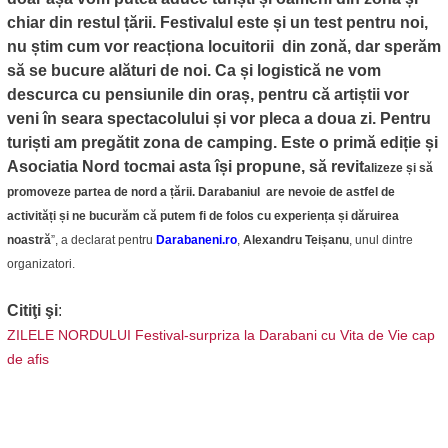
chiar din restul țării. Festivalul este și un test pentru noi,
nu știm cum vor reacționa locuitorii din zonă, dar sperăm
să se bucure alături de noi. Ca și logistică ne vom
descurca cu pensiunile din oraș, pentru că artiștii vor
veni în seara spectacolului și vor pleca a doua zi. Pentru
turiști am pregătit zona de camping. Este o primă ediție și
Asociatia Nord tocmai asta își propune, să revit
alizeze și să
promoveze partea de nord a țării. Darabaniul are nevoie de astfel de
activități și ne bucurăm că putem fi de folos cu experiența și dăruirea
noastră
”, a declarat pentru
Darabaneni.ro
,
Alexandru Teișanu
, unul dintre
organizatori.
Citiţi şi
:
ZILELE NORDULUI Festival-surpriza la Darabani cu Vita de Vie cap
de afis