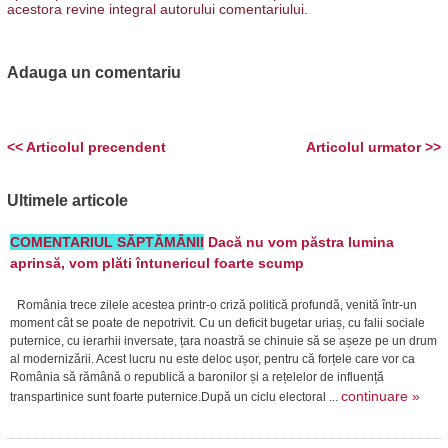
acestora revine integral autorului comentariului.
Adauga un comentariu
<< Articolul precendent
Articolul urmator >>
Ultimele articole
COMENTARIUL SĂPTĂMÂNII
Dacă nu vom păstra lumina
aprinsă, vom plăti întunericul foarte scump
România trece zilele acestea printr-o criză politică profundă, venită într-un
moment cât se poate de nepotrivit. Cu un deficit bugetar uriaș, cu falii sociale
puternice, cu ierarhii inversate, țara noastră se chinuie să se așeze pe un drum
al modernizării. Acest lucru nu este deloc ușor, pentru că forțele care vor ca
România să rămână o republică a baronilor și a rețelelor de influență
continuare »
transpartinice sunt foarte puternice.După un ciclu electoral ...