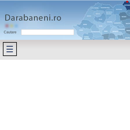
Cautare
☰