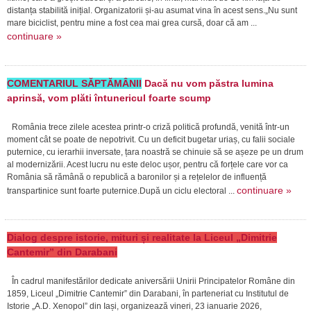
distanța stabilită inițial. Organizatorii și-au asumat vina în acest sens.„Nu sunt
mare biciclist, pentru mine a fost cea mai grea cursă, doar că am ...
continuare »
COMENTARIUL SĂPTĂMÂNII
Dacă nu vom păstra lumina
aprinsă, vom plăti întunericul foarte scump
România trece zilele acestea printr-o criză politică profundă, venită într-un
moment cât se poate de nepotrivit. Cu un deficit bugetar uriaș, cu falii sociale
puternice, cu ierarhii inversate, țara noastră se chinuie să se așeze pe un drum
al modernizării. Acest lucru nu este deloc ușor, pentru că forțele care vor ca
România să rămână o republică a baronilor și a rețelelor de influență
continuare »
transpartinice sunt foarte puternice.După un ciclu electoral ...
Dialog despre istorie, mituri și realitate la Liceul „Dimitrie
Cantemir” din Darabani
În cadrul manifestărilor dedicate aniversării Unirii Principatelor Române din
1859, Liceul „Dimitrie Cantemir” din Darabani, în parteneriat cu Institutul de
Istorie „A.D. Xenopol” din Iași, organizează vineri, 23 ianuarie 2026,