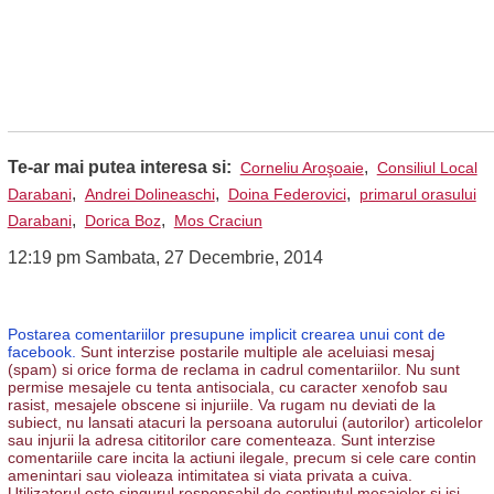
Te-ar mai putea interesa si:
,
Corneliu Aroşoaie
Consiliul Local
,
,
,
Darabani
Andrei Dolineaschi
Doina Federovici
primarul orasului
,
,
Darabani
Dorica Boz
Mos Craciun
12:19 pm Sambata, 27 Decembrie, 2014
Postarea comentariilor presupune implicit crearea unui cont de
facebook.
Sunt interzise postarile multiple ale aceluiasi mesaj
(spam) si orice forma de reclama in cadrul comentariilor. Nu sunt
permise mesajele cu tenta antisociala, cu caracter xenofob sau
rasist, mesajele obscene si injuriile. Va rugam nu deviati de la
subiect, nu lansati atacuri la persoana autorului (autorilor) articolelor
sau injurii la adresa cititorilor care comenteaza. Sunt interzise
comentariile care incita la actiuni ilegale, precum si cele care contin
amenintari sau violeaza intimitatea si viata privata a cuiva.
Utilizatorul este singurul responsabil de continutul mesajelor si isi