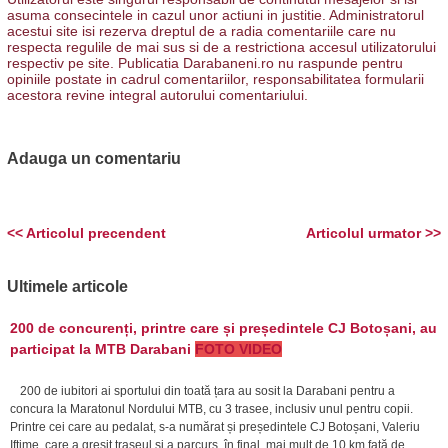
asuma consecintele in cazul unor actiuni in justitie. Administratorul
acestui site isi rezerva dreptul de a radia comentariile care nu
respecta regulile de mai sus si de a restrictiona accesul utilizatorului
respectiv pe site. Publicatia Darabaneni.ro nu raspunde pentru
opiniile postate in cadrul comentariilor, responsabilitatea formularii
acestora revine integral autorului comentariului.
Adauga un comentariu
<< Articolul precendent
Articolul urmator >>
Ultimele articole
200 de concurenți, printre care și președintele CJ Botoșani, au
participat la MTB Darabani
FOTO VIDEO
200 de iubitori ai sportului din toată țara au sosit la Darabani pentru a
concura la Maratonul Nordului MTB, cu 3 trasee, inclusiv unul pentru copii.
Printre cei care au pedalat, s-a numărat și președintele CJ Botoșani, Valeriu
Iftime, care a greșit traseul și a parcurs, în final, mai mult de 10 km față de