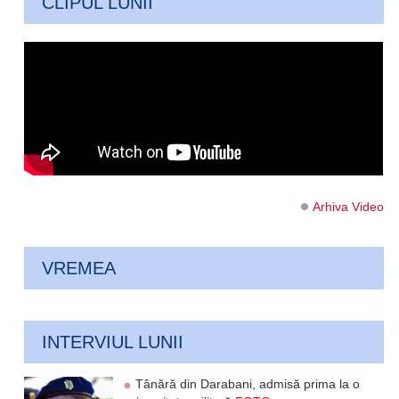
CLIPUL LUNII
Arhiva Video
VREMEA
INTERVIUL LUNII
Tânără din Darabani, admisă prima la o