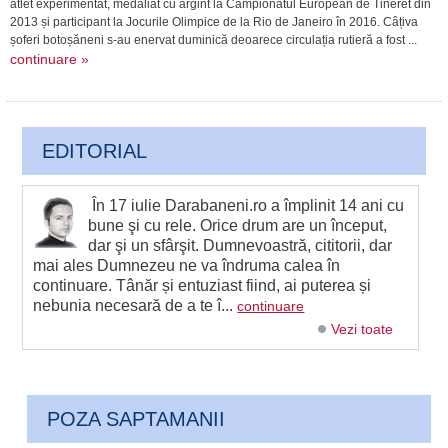
atlet experimentat, medaliat cu argint la Campionatul European de Tineret din
2013 și participant la Jocurile Olimpice de la Rio de Janeiro în 2016. Câțiva
șoferi botoșăneni s-au enervat duminică deoarece circulația rutieră a fost ...
continuare »
EDITORIAL
În 17 iulie Darabaneni.ro a împlinit 14 ani cu
bune şi cu rele. Orice drum are un început,
dar şi un sfârşit. Dumnevoastră, cititorii, dar
mai ales Dumnezeu ne va îndruma calea în
continuare. Tânăr și entuziast fiind, ai puterea și
nebunia necesară de a te î...
continuare
Vezi toate
POZA SAPTAMANII