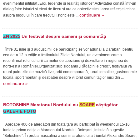
evenimentul intitulat „Eroi, legende și realități istorice”.Activitatea constă într-un
dialog între istorici și elevi de liceu și are ca obiectiv stimularea reflecției critice
continuare »
asupra modului în care trecutul istoric este ...
ZN 2025
Un festival despre oameni și comunități
Între 31 iulie și 3 august, mii de participanți se vor aduna la Darabani pentru
cea de-a 12-a ediție a festivalului Zilele Nordului, un eveniment care a
reconfirmat rolul culturii ca motor de coeziune și dezvoltare în regiunea de
nord-est a României.Organizat sub sloganul „Rădăcinile cresc”, festivalul va
reuni patru zile de muzică live, artă contemporană, tururi tematice, gastronomie
locală, sport montan și dezbateri despre viitorul comunităților mici din ...
continuare »
BOTOSHINE Maratonul Nordului cu
SOARE
câștigător
GALERIE FOTO
Aproape 400 de alergători din toată țara au participat în weekendul 15-16
iunie la prima ediție a Maratonului Nordului Botoșani, intitulată sugestiv
”Botoshine”. În proba masculină a semimaratonului a triumfat Alexandru Soare,