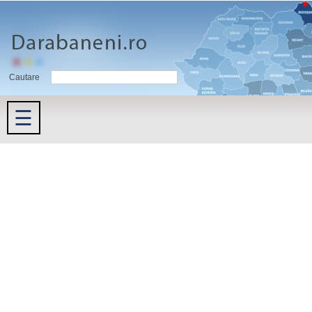
Cautare
☰