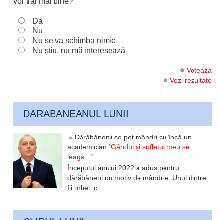
vor trăi mai bine?
Da
Nu
Nu se va schimba nimic
Nu știu, nu mă interesează
Voteaza
Vezi rezultate
DARABANEANUL LUNII
Dărăbănenii se pot mândri cu încă un
academician
”Gândul și sufletul meu se
leagă…”
Începutul anului 2022 a adus pentru
dărăbăneni un motiv de mândrie. Unul dintre
fii urbei, c...