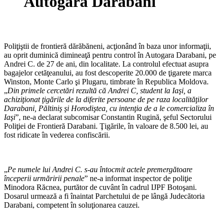
Autogara Darabani
Poliţiştii de frontieră dărăbăneni, acţionând în baza unor informaţii,
au oprit duminică dimineaţă pentru control în Autogara Darabani, pe
Andrei C. de 27 de ani, din localitate. La controlul efectuat asupra
bagajelor cetăţeanului, au fost descoperite 20.000 de ţigarete marca
Winston, Monte Carlo şi Plugaru, timbrate în Republica Moldova.
„
Din primele cercetări rezultă că Andrei C, student la Iaşi, a
achiziţionat ţigările de la diferite persoane de pe raza localităţilor
Darabani, Păltiniş şi Horodiştea, cu intenţia de a le comercializa în
Iaşi
”, ne-a declarat subcomisar Constantin Rugină, şeful Sectorului
Poliţiei de Frontieră Darabani. Ţigările, în valoare de 8.500 lei, au
fost ridicate în vederea confiscării.
„
Pe numele lui Andrei C. s-au întocmit actele premergătoare
începerii urmăririi penale
” ne-a informat inspector de poliţie
Minodora Răcnea, purtător de cuvânt în cadrul IJPF Botoşani.
Dosarul urmează a fi înaintat Parchetului de pe lângă Judecătoria
Darabani, competent în soluţionarea cauzei.