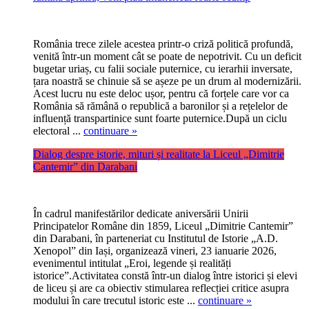
România trece zilele acestea printr-o criză politică profundă,
venită într-un moment cât se poate de nepotrivit. Cu un deficit
bugetar uriaș, cu falii sociale puternice, cu ierarhii inversate,
țara noastră se chinuie să se așeze pe un drum al modernizării.
Acest lucru nu este deloc ușor, pentru că forțele care vor ca
România să rămână o republică a baronilor și a rețelelor de
influență transpartinice sunt foarte puternice.După un ciclu
electoral ...
continuare »
Dialog despre istorie, mituri și realitate la Liceul „Dimitrie
Cantemir” din Darabani
În cadrul manifestărilor dedicate aniversării Unirii
Principatelor Române din 1859, Liceul „Dimitrie Cantemir”
din Darabani, în parteneriat cu Institutul de Istorie „A.D.
Xenopol” din Iași, organizează vineri, 23 ianuarie 2026,
evenimentul intitulat „Eroi, legende și realități
istorice”.Activitatea constă într-un dialog între istorici și elevi
de liceu și are ca obiectiv stimularea reflecției critice asupra
modului în care trecutul istoric este ...
continuare »