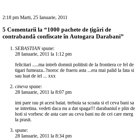
2:18 pm Marti, 25 Ianuarie, 2011
5 Comentarii la “1000 pachete de ţigări de
contrabandă confiscate în Autogara Darabani”
SEBASTIAN
spune:
28 Ianuarie, 2011 la 1:12 pm
felicitari .....ma intreb domnii politisti de la frontiera ce fel de
tigari fumeaza..?noroc de fraeru asta ...era mai palid la fata si
sau luat de iel ... xxx
cineva
spune:
28 Ianuarie, 2011 la 8:07 pm
imi pare rau pt acest baiat. trebuia sa scoata si el ceva bani sa
se intretina. vedeti daca nu a dat spaga!!! darabaniul e plin de
hoti si vorbesc de asta care au ceva bani nu de cei care merg
la prasit.
spune:
28 Ianuarie, 2011 la 8:34 pm