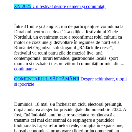
ZN 2025
Un festival despre oameni și comunități
Între 31 iulie și 3 august, mii de participanți se vor aduna la
Darabani pentru cea de-a 12-a ediție a festivalului Zilele
Nordului, un eveniment care a reconfirmat rolul culturii ca
motor de coeziune și dezvoltare în regiunea de nord-est a
României.Organizat sub sloganul „Rădăcinile cresc”,
festivalul va reuni patru zile de muzică live, artă
contemporană, tururi tematice, gastronomie locală, sport
montan și dezbateri despre viitorul comunităților mici din ...
continuare »
COMENTARIUL SĂPTĂMÂNII
Despre schimbare, utopii
și ipocrizie
Duminică, 18 mai, s-a încheiat un ciclu electoral prelungit,
după anularea alegerilor prezidențiale din noiembrie 2024. A
fost, fără îndoială, anul în care societatea românească a
transmis cel mai clar semnal de respingere a partidelor
tradiționale. Lipsa reformelor reale, corupția în expansiune,
haosul economic și promovarea liderilor incompetenți au