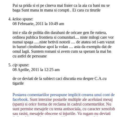
Pai sa prida si ei pe cineva mai fraier ca la aia cu bani nu se
baga Sunt mana in mana si corupti . Ei cara cu tirurile
keloo
spune:
08 Februarie, 2011 la 10:49 am
imi e sila de politia din darabani de oricare gen fie rutiera,
ordinea publica frontiera si comunitari.... niste milogi care vor
numai spaga .....niste betivii notorii .... de atatea ori i-am vazut
in baruri cinstinduse apoi la volan .... asta da exemplu dat de
omul lagii. Suntem romani si avem cum sa speram la mai bn
cu astfel de persoane
cip
spune:
08 Aprilie, 2011 la 12:25 am
de ce deviati de la subiect caci discutia era despre C.A.cu
tigarile
Postarea comentariilor presupune implicit crearea unui cont de
facebook.
Sunt interzise postarile multiple ale aceluiasi mesaj
(spam) si orice forma de reclama in cadrul comentariilor. Nu
sunt permise mesajele cu tenta antisociala, cu caracter xenofob
sau rasist, mesajele obscene si injuriile. Va rugam nu deviati