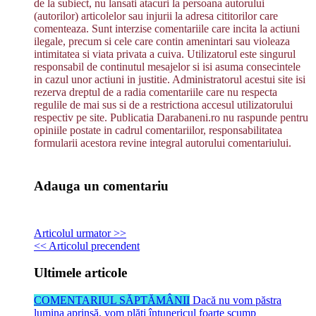
de la subiect, nu lansati atacuri la persoana autorului
(autorilor) articolelor sau injurii la adresa cititorilor care
comenteaza. Sunt interzise comentariile care incita la actiuni
ilegale, precum si cele care contin amenintari sau violeaza
intimitatea si viata privata a cuiva. Utilizatorul este singurul
responsabil de continutul mesajelor si isi asuma consecintele
in cazul unor actiuni in justitie. Administratorul acestui site isi
rezerva dreptul de a radia comentariile care nu respecta
regulile de mai sus si de a restrictiona accesul utilizatorului
respectiv pe site. Publicatia Darabaneni.ro nu raspunde pentru
opiniile postate in cadrul comentariilor, responsabilitatea
formularii acestora revine integral autorului comentariului.
Adauga un comentariu
Articolul urmator >>
<< Articolul precendent
Ultimele articole
COMENTARIUL SĂPTĂMÂNII
Dacă nu vom păstra
lumina aprinsă, vom plăti întunericul foarte scump