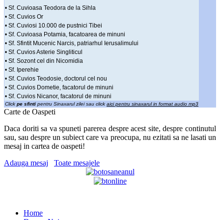
• Sf. Cuvioasa Teodora de la Sihla
• Sf. Cuvios Or
• Sf. Cuviosi 10.000 de pustnici Tibei
• Sf. Cuvioasa Potamia, facatoarea de minuni
• Sf. Sfintit Mucenic Narcis, patriarhul Ierusalimului
• Sf. Cuvios Asterie Singliticul
• Sf. Sozont cel din Nicomidia
• Sf. Iperehie
• Sf. Cuvios Teodosie, doctorul cel nou
• Sf. Cuvios Dometie, facatorul de minuni
• Sf. Cuvios Nicanor, facatorul de minuni
Click
pe sfinti
pentru Sinaxarul zilei sau click
aici pentru sinaxarul in format audio mp3
Carte de Oaspeti
Daca doriti sa va spuneti parerea despre acest site, despre continutul
sau, sau despre un subiect care va preocupa, nu ezitati sa ne lasati un
mesaj in cartea de oaspeti!
Adauga mesaj
Toate mesajele
Home