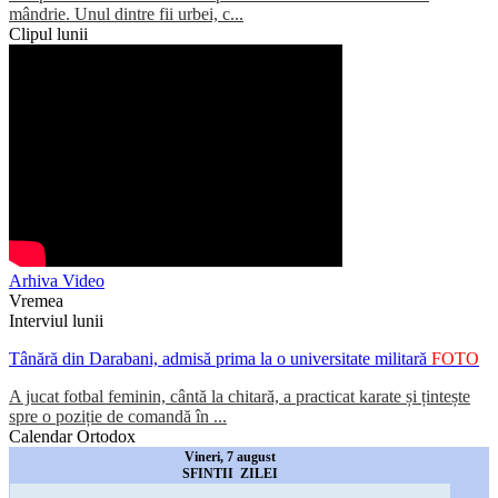
mândrie. Unul dintre fii urbei, c...
Clipul lunii
Arhiva Video
Vremea
Interviul lunii
Tânără din Darabani, admisă prima la o universitate militară
FOTO
A jucat fotbal feminin, cântă la chitară, a practicat karate și țintește
spre o poziție de comandă în ...
Calendar Ortodox
Vineri, 7 august
SFINTII ZILEI