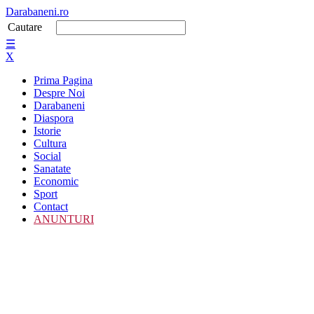
Darabaneni.ro
Cautare
☰
X
Prima Pagina
Despre Noi
Darabaneni
Diaspora
Istorie
Cultura
Social
Sanatate
Economic
Sport
Contact
ANUNTURI