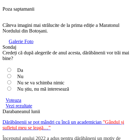
Poza saptamanii
Câteva imagini mai strălucite de la prima ediție a Maratonul
Nordului din Botoșani.
Galerie Foto
Sondaj
Credeți că după alegerile de anul acesta, dărăbănenii vor trăi mai
bine?
Da
Nu
Nu se va schimba nimic
Nu știu, nu mă interesează
Voteaza
Vezi rezultate
Darabaneanul lunii
Dărăbănenii se pot mândri cu încă un academician
”Gândul și
sufletul meu se leagă…”
Începutul anului 2022 a adus pentru dărăbăneni un motiv de