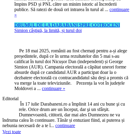
împins PSD și PNL către un minim istoric al încrederii
publice. Să ratezi de două ori intrarea în turul al ...
continuare
»
DRUMUL DE LA DARABANI SPRE COTROCENI
Simion câștigă, la limită, și turul doi
Pe 18 mai 2025, românii au fost chemați pentru a-și alege
președintele, după ce în urma rezultatelor din 5 mai s-au
calificat în turul doi Nicușor Dan (independent) și George
Simion (AUR). Campania electorală a căpătat uneori forme
absurde după ce candidatul AUR a participat doar la o
dezbatere electorală cu contracandidatul său deși a promis că
va merge la toate televiziunile. Prezența la vot în județele
Moldovei a ...
continuare »
Editorial
În 17 iulie Darabaneni.ro a împlinit 14 ani cu bune şi cu
rele. Orice drum are un început, dar şi un sfârşit.
Dumnevoastră, cititorii, dar mai ales Dumnezeu ne va
îndruma calea în continuare. Tânăr și entuziast fiind, ai puterea și
nebunia necesară de a te î...
continuare
Vezi toate