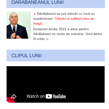
DARABANEANUL LUNII
Dărăbănenii se pot mândri cu încă un
academician
”Gândul și sufletul meu se
leagă…”
Începutul anului 2022 a adus pentru
dărăbăneni un motiv de mândrie. Unul dintre
fii urbei, c...
CLIPUL LUNII