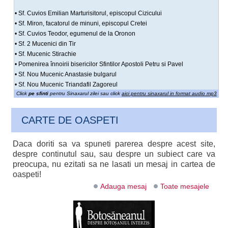
• Sf. Cuvios Emilian Marturisitorul, episcopul Cizicului
• Sf. Miron, facatorul de minuni, episcopul Cretei
• Sf. Cuvios Teodor, egumenul de la Oronon
• Sf. 2 Mucenici din Tir
• Sf. Mucenic Stirachie
• Pomenirea înnoirii bisericilor Sfintilor Apostoli Petru si Pavel
• Sf. Nou Mucenic Anastasie bulgarul
• Sf. Nou Mucenic Triandafil Zagoreul
Click
pe sfinti
pentru Sinaxarul zilei sau click
aici pentru sinaxarul in format audio mp3
CARTE DE OASPETI
Daca doriti sa va spuneti parerea despre acest site,
despre continutul sau, sau despre un subiect care va
preocupa, nu ezitati sa ne lasati un mesaj in cartea de
oaspeti!
Adauga mesaj
Toate mesajele