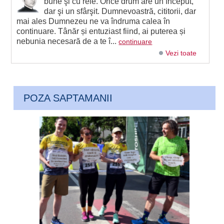
bune şi cu rele. Orice drum are un început,
dar şi un sfârşit. Dumnevoastră, cititorii, dar
mai ales Dumnezeu ne va îndruma calea în
continuare. Tânăr și entuziast fiind, ai puterea și
nebunia necesară de a te î...
continuare
Vezi toate
POZA SAPTAMANII