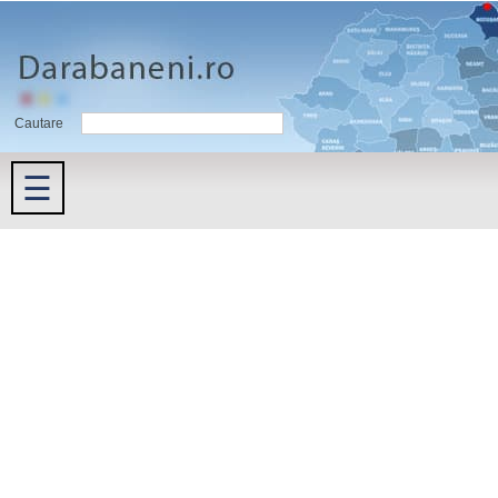
Cautare
☰