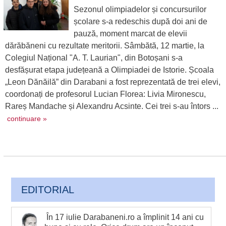
Sezonul olimpiadelor și concursurilor
școlare s-a redeschis după doi ani de
pauză, moment marcat de elevii
dărăbăneni cu rezultate meritorii. Sâmbătă, 12 martie, la
Colegiul Național "A. T. Laurian", din Botoșani s-a
desfășurat etapa județeană a Olimpiadei de Istorie. Școala
„Leon Dănăilă” din Darabani a fost reprezentată de trei elevi,
coordonați de profesorul Lucian Florea: Livia Mironescu,
Rareș Mandache și Alexandru Acsinte. Cei trei s-au întors ...
continuare »
EDITORIAL
În 17 iulie Darabaneni.ro a împlinit 14 ani cu