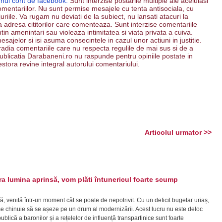
unui cont de facebook.
Sunt interzise postarile multiple ale aceluiasi
mentariilor. Nu sunt permise mesajele cu tenta antisociala, cu
riile. Va rugam nu deviati de la subiect, nu lansati atacuri la
 la adresa cititorilor care comenteaza. Sunt interzise comentariile
ntin amenintari sau violeaza intimitatea si viata privata a cuiva.
esajelor si isi asuma consecintele in cazul unor actiuni in justitie.
 radia comentariile care nu respecta regulile de mai sus si de a
. Publicatia Darabaneni.ro nu raspunde pentru opiniile postate in
estora revine integral autorului comentariului.
Articolul urmator >>
 lumina aprinsă, vom plăti întunericul foarte scump
ă, venită într-un moment cât se poate de nepotrivit. Cu un deficit bugetar uriaș,
ră se chinuie să se așeze pe un drum al modernizării. Acest lucru nu este deloc
lică a baronilor și a rețelelor de influență transpartinice sunt foarte