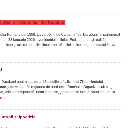
eul „Dimitrie Cantemir” din Darabani
patelor Române din 1859, Liceul „Dimitrie Cantemir” din Darabani, în parteneriat
ineri, 23 ianuarie 2026, evenimentul intitulat „Eroi, legende și realități
vi de liceu și are ca obiectiv stimularea reflecției critice asupra modului în care
i
la Darabani pentru cea de-a 12-a ediție a festivalului Zilele Nordului, un
ziune și dezvoltare în regiunea de nord-est a României.Organizat sub sloganul
live, artă contemporană, tururi tematice, gastronomie locală, sport montan și
re »
utopii și ipocrizie