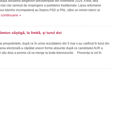
 după anularea alegerilor prezidențiale din noiembrie 2024. A fost, fără
mai clar semnal de respingere a partidelor tradiționale. Lipsa reformelor
a liderilor incompetenți au împins PSD și PNL către un minim istoric al
continuare »
.
imion câștigă, la limită, și turul doi
reședintele, după ce în urma rezultatelor din 5 mai s-au calificat în turul doi
ia electorală a căpătat uneori forme absurde după ce candidatul AUR a
l său deși a promis că va merge la toate televiziunile. Prezența la vot în