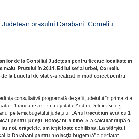
ul Judetean orasului Darabani. Corneliu
nilor de la Consiliul Judeţean pentru fiecare localitate în
 malul Prutului în 2014. Edilul şef al urbei, Corneliu
de la bugetul de stat s-a realizat în mod corect pentru
edinţa consultativă programată de şefii judeţului în prima zi a
ătă, 11 ianuarie a.c., cu deputatul Andrei Dolineaschi şi
anu, pe tema bugetului judeţului. „
Anul trecut am avut cu 1
alcat pentru judeţul Botoşani, e bine. S-a calculat după o
iar noi, orăşelele, am ieşit toate echilibrat. La sfârşitul
al la Darabani pentru proiecţia bugetară
” a declarat