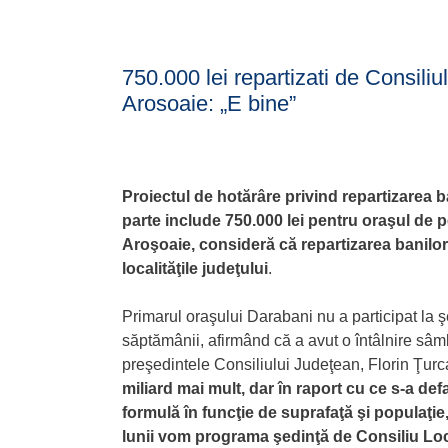
750.000 lei repartizati de Consili
Arosoaie: „E bine”
Proiectul de hotărâre privind repartizarea ba
parte include 750.000 lei pentru oraşul de pe
Aroşoaie, consideră că repartizarea banilor 
localităţile judeţului
.
Primarul oraşului Darabani nu a participat la ş
săptămânii, afirmând că a avut o întâlnire sâmb
preşedintele Consiliului Judeţean, Florin Ţurc
miliard mai mult, dar în raport cu ce s-a def
formulă în funcţie de suprafaţă şi populaţie, 
lunii vom programa şedinţă de Consiliu Loc