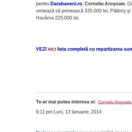
pentru
Darabaneni.ro
,
Corneliu Aroşoaie
. D
urmează să primească 335.000 lei, Păltiniş şi 
Havârna 225.000 lei.
VEZI
lista completă cu repartizarea sume
AICI
Te-ar mai putea interesa si:
Corneliu Aroşoaie
9:11 pm Luni, 13 Ianuarie, 2014