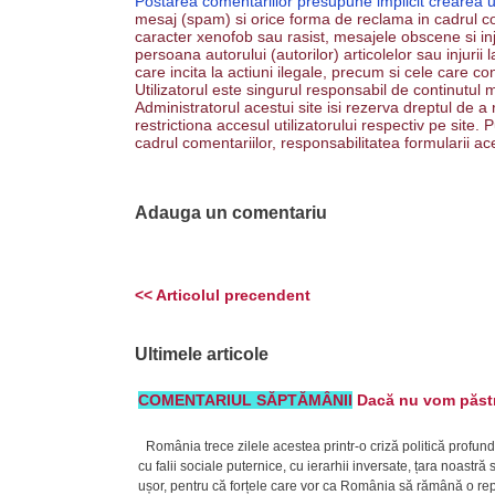
Postarea comentariilor presupune implicit crearea 
mesaj (spam) si orice forma de reclama in cadrul co
caracter xenofob sau rasist, mesajele obscene si inju
persoana autorului (autorilor) articolelor sau injurii
care incita la actiuni ilegale, precum si cele care co
Utilizatorul este singurul responsabil de continutul m
Administratorul acestui site isi rezerva dreptul de a
restrictiona accesul utilizatorului respectiv pe site
cadrul comentariilor, responsabilitatea formularii ac
Adauga un comentariu
<< Articolul precendent
Ultimele articole
COMENTARIUL SĂPTĂMÂNII
Dacă nu vom păstra
România trece zilele acestea printr-o criză politică profund
cu falii sociale puternice, cu ierarhii inversate, țara noast
ușor, pentru că forțele care vor ca România să rămână o repub