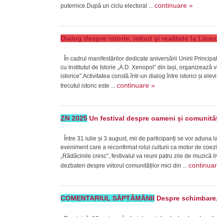
continuare »
puternice.După un ciclu electoral ...
Dialog despre istorie, mituri și realitate la Lic
În cadrul manifestărilor dedicate aniversării Unirii Princi
cu Institutul de Istorie „A.D. Xenopol” din Iași, organizează v
istorice”.Activitatea constă într-un dialog între istorici și ele
continuare »
trecutul istoric este ...
ZN 2025
Un festival despre oameni și comunităț
Între 31 iulie și 3 august, mii de participanți se vor aduna 
eveniment care a reconfirmat rolul culturii ca motor de coe
„Rădăcinile cresc”, festivalul va reuni patru zile de muzică 
continua
dezbateri despre viitorul comunităților mici din ...
COMENTARIUL SĂPTĂMÂNII
Despre schimbare, 