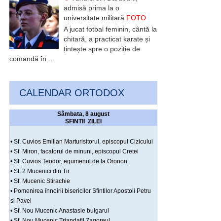
admisă prima la o
universitate militară
FOTO
A jucat fotbal feminin, cântă la
chitară, a practicat karate și
țintește spre o poziție de
comandă în ...
CALENDAR ORTODOX
Sâmbata, 8 august
SFINTII ZILEI
• Sf. Cuvios Emilian Marturisitorul, episcopul Cizicului
• Sf. Miron, facatorul de minuni, episcopul Cretei
• Sf. Cuvios Teodor, egumenul de la Oronon
• Sf. 2 Mucenici din Tir
• Sf. Mucenic Stirachie
• Pomenirea înnoirii bisericilor Sfintilor Apostoli Petru
si Pavel
• Sf. Nou Mucenic Anastasie bulgarul
• Sf. Nou Mucenic Triandafil Zagoreul