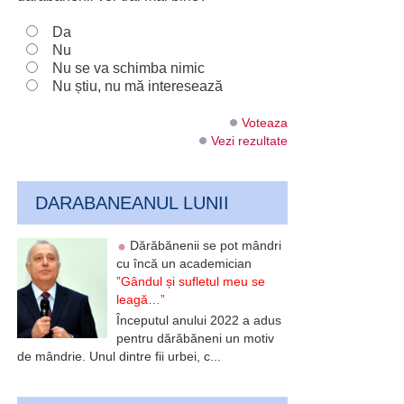
Da
Nu
Nu se va schimba nimic
Nu știu, nu mă interesează
Voteaza
Vezi rezultate
DARABANEANUL LUNII
Dărăbănenii se pot mândri
cu încă un academician
”Gândul și sufletul meu se
leagă…”
Începutul anului 2022 a adus
pentru dărăbăneni un motiv
de mândrie. Unul dintre fii urbei, c...