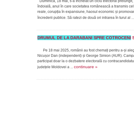
Duminică, 18 mai, s-a încheiat un ciclu electoral prelungit,
îndoială, anul în care societatea românească a transmis cel 
reale, corupția în expansiune, haosul economic și promovare
încrederii publice. Să ratezi de două ori intrarea în turul al ..
DRUMUL DE LA DARABANI SPRE COTROCENI
S
Pe 18 mai 2025, românii au fost chemați pentru a-și alege p
Nicușor Dan (independent) și George Simion (AUR). Campan
participat doar la o dezbatere electorală cu contracandidatu
continuare »
județele Moldovei a ...