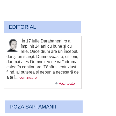
EDITORIAL
În 17 iulie Darabaneni.ro a
împlinit 14 ani cu bune şi cu
rele. Orice drum are un început,
dar şi un sfârşit. Dumnevoastră, cititorii,
dar mai ales Dumnezeu ne va îndruma
calea în continuare. Tânăr și entuziast
fiind, ai puterea și nebunia necesară de
a te î...
continuare
Vezi toate
POZA SAPTAMANII