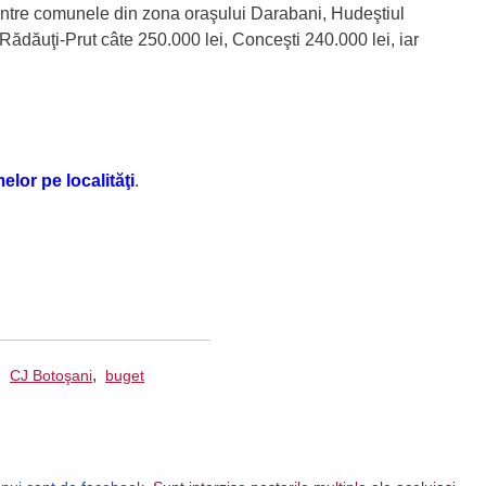
intre comunele din zona oraşului Darabani, Hudeştiul
Rădăuţi-Prut câte 250.000 lei, Conceşti 240.000 lei, iar
lor pe localităţi
.
,
,
CJ Botoşani
buget