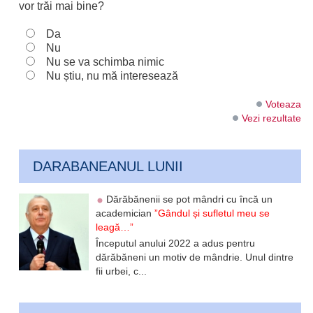
vor trăi mai bine?
Da
Nu
Nu se va schimba nimic
Nu știu, nu mă interesează
Voteaza
Vezi rezultate
DARABANEANUL LUNII
Dărăbănenii se pot mândri cu încă un
academician
”Gândul și sufletul meu se
leagă…”
Începutul anului 2022 a adus pentru
dărăbăneni un motiv de mândrie. Unul dintre
fii urbei, c...