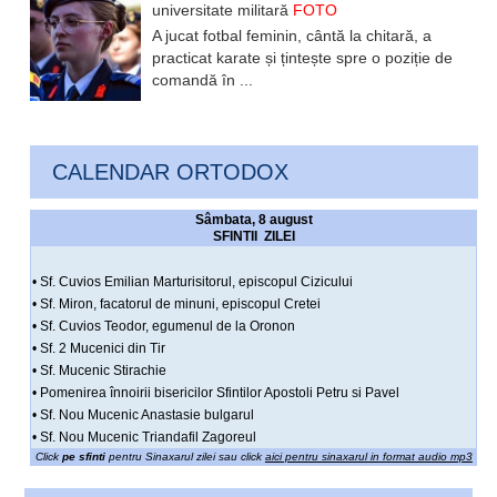
universitate militară
FOTO
A jucat fotbal feminin, cântă la chitară, a
practicat karate și țintește spre o poziție de
comandă în ...
CALENDAR ORTODOX
Sâmbata, 8 august
SFINTII ZILEI
• Sf. Cuvios Emilian Marturisitorul, episcopul Cizicului
• Sf. Miron, facatorul de minuni, episcopul Cretei
• Sf. Cuvios Teodor, egumenul de la Oronon
• Sf. 2 Mucenici din Tir
• Sf. Mucenic Stirachie
• Pomenirea înnoirii bisericilor Sfintilor Apostoli Petru si Pavel
• Sf. Nou Mucenic Anastasie bulgarul
• Sf. Nou Mucenic Triandafil Zagoreul
Click
pe sfinti
pentru Sinaxarul zilei sau click
aici pentru sinaxarul in format audio mp3