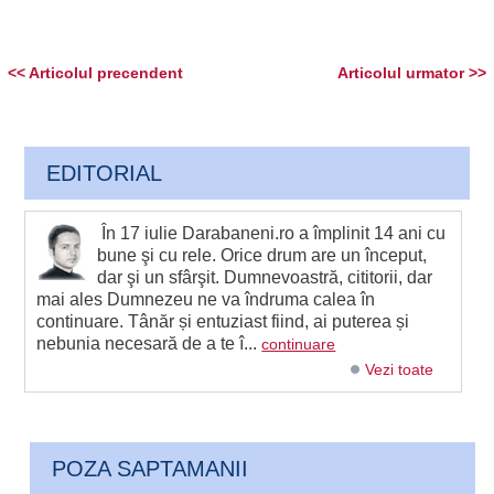
<< Articolul precendent
Articolul urmator >>
EDITORIAL
În 17 iulie Darabaneni.ro a împlinit 14 ani cu
bune şi cu rele. Orice drum are un început,
dar şi un sfârşit. Dumnevoastră, cititorii, dar
mai ales Dumnezeu ne va îndruma calea în
continuare. Tânăr și entuziast fiind, ai puterea și
nebunia necesară de a te î...
continuare
Vezi toate
POZA SAPTAMANII