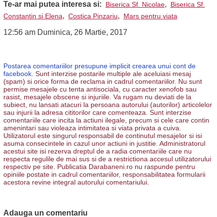
Te-ar mai putea interesa si:
,
Biserica Sf. Nicolae
Biserica Sf.
,
,
Constantin si Elena
Costica Pinzariu
Mars pentru viata
12:56 am Duminica, 26 Martie, 2017
Postarea comentariilor presupune implicit crearea unui cont de
facebook.
Sunt interzise postarile multiple ale aceluiasi mesaj
(spam) si orice forma de reclama in cadrul comentariilor. Nu sunt
permise mesajele cu tenta antisociala, cu caracter xenofob sau
rasist, mesajele obscene si injuriile. Va rugam nu deviati de la
subiect, nu lansati atacuri la persoana autorului (autorilor) articolelor
sau injurii la adresa cititorilor care comenteaza. Sunt interzise
comentariile care incita la actiuni ilegale, precum si cele care contin
amenintari sau violeaza intimitatea si viata privata a cuiva.
Utilizatorul este singurul responsabil de continutul mesajelor si isi
asuma consecintele in cazul unor actiuni in justitie. Administratorul
acestui site isi rezerva dreptul de a radia comentariile care nu
respecta regulile de mai sus si de a restrictiona accesul utilizatorului
respectiv pe site. Publicatia Darabaneni.ro nu raspunde pentru
opiniile postate in cadrul comentariilor, responsabilitatea formularii
acestora revine integral autorului comentariului.
Adauga un comentariu