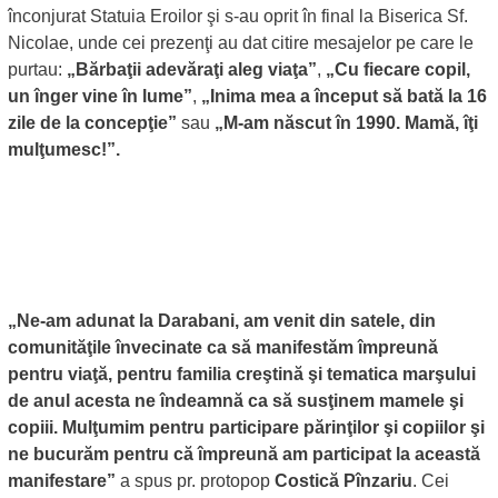
înconjurat Statuia Eroilor şi s-au oprit în final la Biserica Sf.
Nicolae, unde cei prezenţi au dat citire mesajelor pe care le
purtau:
„Bărbaţii adevăraţi aleg viaţa”
,
„Cu fiecare copil,
un înger vine în lume”
,
„Inima mea a început să bată la 16
zile de la concepţie”
sau
„M-am născut în 1990. Mamă, îţi
mulţumesc!”.
„Ne-am adunat la Darabani, am venit din satele, din
comunităţile învecinate ca să manifestăm împreună
pentru viaţă, pentru familia creştină şi tematica marşului
de anul acesta ne îndeamnă ca să susţinem mamele şi
copiii. Mulţumim pentru participare părinţilor şi copiilor şi
ne bucurăm pentru că împreună am participat la această
manifestare”
a spus pr. protopop
Costică Pînzariu
. Cei