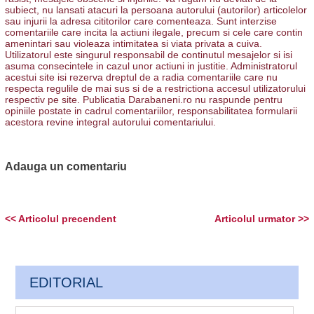
subiect, nu lansati atacuri la persoana autorului (autorilor) articolelor
sau injurii la adresa cititorilor care comenteaza. Sunt interzise
comentariile care incita la actiuni ilegale, precum si cele care contin
amenintari sau violeaza intimitatea si viata privata a cuiva.
Utilizatorul este singurul responsabil de continutul mesajelor si isi
asuma consecintele in cazul unor actiuni in justitie. Administratorul
acestui site isi rezerva dreptul de a radia comentariile care nu
respecta regulile de mai sus si de a restrictiona accesul utilizatorului
respectiv pe site. Publicatia Darabaneni.ro nu raspunde pentru
opiniile postate in cadrul comentariilor, responsabilitatea formularii
acestora revine integral autorului comentariului.
Adauga un comentariu
<< Articolul precendent
Articolul urmator >>
EDITORIAL