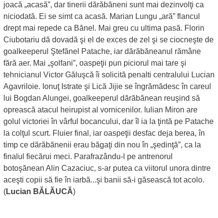
joacă „acasă”, dar tinerii dărăbăneni sunt mai dezinvolţi ca
niciodată. Ei se simt ca acasă. Marian Lungu „ară” flancul
drept mai repede ca Bănel. Mai greu cu ultima pasă. Florin
Ciubotariu dă dovadă şi el de exces de zel şi se ciocneşte de
goalkeeperul Ştefănel Patache, iar dărăbăneanul rămâne
fără aer. Mai „şolfani”, oaspeţii pun piciorul mai tare şi
tehnicianul Victor Găluşcă îi solicită penalti centralului Lucian
Agavriloie. Ionuţ Istrate şi Lică Jijie se îngrămădesc în careul
lui Bogdan Alungei, goalkeeperul dărăbănean reuşind să
oprească atacul heirupist al vornicenilor. Iulian Miron are
golul victoriei în vârful bocancului, dar îl ia la ţintă pe Patache
la colţul scurt. Fluier final, iar oaspeţii desfac deja berea, în
timp ce dărăbănenii erau băgaţi din nou în „şedinţă”, ca la
finalul fiecărui meci. Parafrazându-l pe antrenorul
botoşănean Alin Cazaciuc, s-ar putea ca viitorul unora dintre
aceşti copii să fie în iarbă...şi banii să-i găsească tot acolo.
(
Lucian BĂLĂUCĂ
)