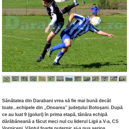
Sănătatea din Darabani vrea să fie mai bună decât
toate...echipele din „Onoarea” judeţului Botoşani. După
ce au luat 9 (goluri) în prima etapă, tânăra echipă
dărăbăneană a făcut meci nul cu liderul Ligii a V-a, CS
Vorniceni. Vântul foarte puternic şi-a pus serios