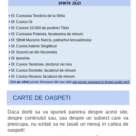
SFINTII ZILEI
• Sf. Cuvioasa Teodora de la Sihla
• Sf. Cuvios Or
• Sf. Cuviosi 10.000 de pustnici Tibei
• Sf. Cuvioasa Potamia, facatoarea de minuni
• Sf. Sfintit Mucenic Narcis, patriarhul Ierusalimului
• Sf. Cuvios Asterie Singliticul
• Sf. Sozont cel din Nicomidia
• Sf. Iperehie
• Sf. Cuvios Teodosie, doctorul cel nou
• Sf. Cuvios Dometie, facatorul de minuni
• Sf. Cuvios Nicanor, facatorul de minuni
Click
pe sfinti
pentru Sinaxarul zilei sau click
aici pentru sinaxarul in format audio mp3
CARTE DE OASPETI
Daca doriti sa va spuneti parerea despre acest site,
despre continutul sau, sau despre un subiect care va
preocupa, nu ezitati sa ne lasati un mesaj in cartea de
oaspeti!