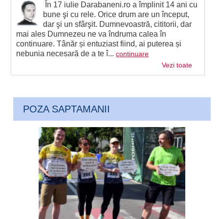
În 17 iulie Darabaneni.ro a împlinit 14 ani cu
bune şi cu rele. Orice drum are un început,
dar şi un sfârşit. Dumnevoastră, cititorii, dar
mai ales Dumnezeu ne va îndruma calea în
continuare. Tânăr și entuziast fiind, ai puterea și
nebunia necesară de a te î...
continuare
Vezi toate
POZA SAPTAMANII