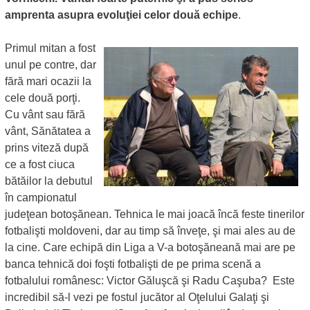
amprenta asupra evoluţiei celor două echipe
.
Primul mitan a fost
unul pe contre, dar
fără mari ocazii la
cele două porţi.
Cu vânt sau fără
vânt, Sănătatea a
prins viteză după
ce a fost ciuca
bătăilor la debutul
în campionatul
judeţean botoşănean. Tehnica le mai joacă încă feste tinerilor
fotbalişti moldoveni, dar au timp să înveţe, şi mai ales au de
la cine. Care echipă din Liga a V-a botoşăneană mai are pe
banca tehnică doi foşti fotbalişti de pe prima scenă a
fotbalului românesc: Victor Găluşcă şi Radu Caşuba? Este
incredibil să-l vezi pe fostul jucător al Oţelului Galaţi şi