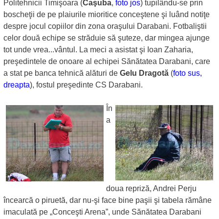
Politehnicii Timişoara (
Caşuba
,
foto jos
) tupilându-se prin
boscheţii de pe plaiurile mioritice conceştene şi luând notiţe
despre jocul copiilor din zona oraşului Darabani. Fotbaliştii
celor două echipe se străduie să şuteze, dar mingea ajunge
tot unde vrea...vântul. La meci a asistat şi Ioan Zaharia,
preşedintele de onoare al echipei Sănătatea Darabani, care
a stat pe banca tehnică alături de
Gelu Dragotă
(
foto sus,
dreapta
), fostul preşedinte CS Darabani.
În
a
doua repriză, Andrei Perju
încearcă o piruetă, dar nu-şi face bine paşii şi tabela rămâne
imaculată pe „Conceşti Arena”, unde Sănătatea Darabani