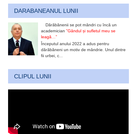
DARABANEANUL LUNII
Dărăbănenii se pot mândri cu încă un
academician
”Gândul și sufletul meu se
leagă…”
Începutul anului 2022 a adus pentru
dărăbăneni un motiv de mândrie. Unul dintre
fii urbei, c...
CLIPUL LUNII