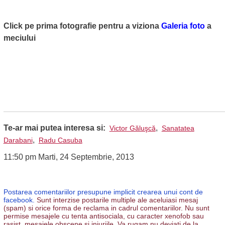
Click pe prima fotografie pentru a viziona
Galeria foto
a
meciului
Te-ar mai putea interesa si:
,
Victor Găluşcă
Sanatatea
,
Darabani
Radu Casuba
11:50 pm Marti, 24 Septembrie, 2013
Postarea comentariilor presupune implicit crearea unui cont de
facebook.
Sunt interzise postarile multiple ale aceluiasi mesaj
(spam) si orice forma de reclama in cadrul comentariilor. Nu sunt
permise mesajele cu tenta antisociala, cu caracter xenofob sau
rasist, mesajele obscene si injuriile. Va rugam nu deviati de la