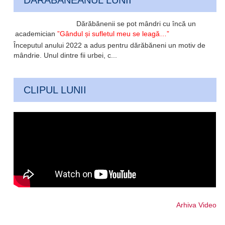
Dărăbănenii se pot mândri cu încă un
academician
”Gândul și sufletul meu se leagă…”
Începutul anului 2022 a adus pentru dărăbăneni un motiv de
mândrie. Unul dintre fii urbei, c...
CLIPUL LUNII
Arhiva Video