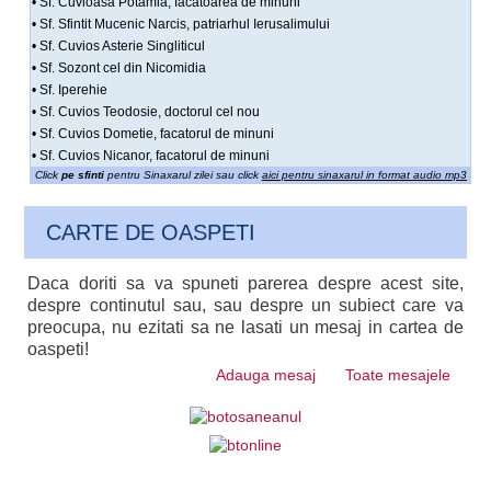
• Sf. Cuvioasa Potamia, facatoarea de minuni
• Sf. Sfintit Mucenic Narcis, patriarhul Ierusalimului
• Sf. Cuvios Asterie Singliticul
• Sf. Sozont cel din Nicomidia
• Sf. Iperehie
• Sf. Cuvios Teodosie, doctorul cel nou
• Sf. Cuvios Dometie, facatorul de minuni
• Sf. Cuvios Nicanor, facatorul de minuni
Click
pe sfinti
pentru Sinaxarul zilei sau click
aici pentru sinaxarul in format audio mp3
CARTE DE OASPETI
Daca doriti sa va spuneti parerea despre acest site,
despre continutul sau, sau despre un subiect care va
preocupa, nu ezitati sa ne lasati un mesaj in cartea de
oaspeti!
Adauga mesaj
Toate mesajele