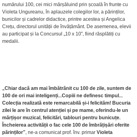
numărului 100, cei mici mărșăluind prin școală în frunte cu
Violeta Ungureanu, în aplauzele colegilor lor, a părinților,
bunicilor și cadrelor didactice, printre acestea și Angelica
Crețu, directorul unității de învățământ. De asemenea, elevii
au participat și la Concursul „10 x 10”, fiind răsplătiți cu
medalii.
„Chiar dacă am mai îmbătrânit cu 100 de zile, suntem de
100 de ori mai inteligenți...Copiii ne definesc timpul...
Colecția realizată este remarcabilă și-i felicităm! Bucuria
zilei le are în centrul atenției și pe mame, oferindu-le un
mărțișor muzical, felicitări, tablouri pentru bunicuțe.
Încheierea activității o fac cele 100 de îmbrățișări oferite
părinților”
, ne-a comunicat prof. înv. primar
Violeta