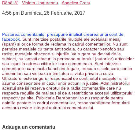
,
,
Dănăilă”
Violeta Ungureanu
Angelica Cretu
4:56 pm Duminica, 26 Februarie, 2017
Postarea comentariilor presupune implicit crearea unui cont de
facebook.
Sunt interzise postarile multiple ale aceluiasi mesaj
(spam) si orice forma de reclama in cadrul comentariilor. Nu sunt
permise mesajele cu tenta antisociala, cu caracter xenofob sau
rasist, mesajele obscene si injuriile. Va rugam nu deviati de la
subiect, nu lansati atacuri la persoana autorului (autorilor) articolelor
sau injurii la adresa cititorilor care comenteaza. Sunt interzise
comentariile care incita la actiuni ilegale, precum si cele care contin
amenintari sau violeaza intimitatea si viata privata a cuiva.
Utilizatorul este singurul responsabil de continutul mesajelor si isi
asuma consecintele in cazul unor actiuni in justitie. Administratorul
acestui site isi rezerva dreptul de a radia comentariile care nu
respecta regulile de mai sus si de a restrictiona accesul utilizatorului
respectiv pe site. Publicatia Darabaneni.ro nu raspunde pentru
opiniile postate in cadrul comentariilor, responsabilitatea formularii
acestora revine integral autorului comentariului.
Adauga un comentariu