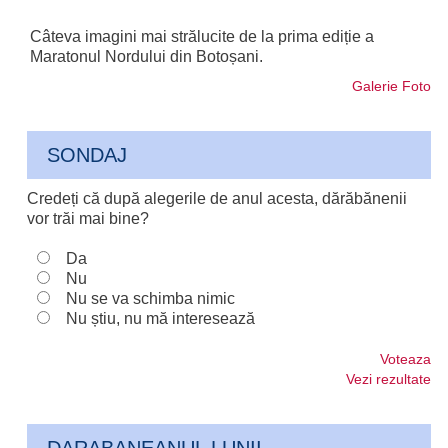
Câteva imagini mai strălucite de la prima ediție a
Maratonul Nordului din Botoșani.
Galerie Foto
SONDAJ
Credeți că după alegerile de anul acesta, dărăbănenii
vor trăi mai bine?
Da
Nu
Nu se va schimba nimic
Nu știu, nu mă interesează
Voteaza
Vezi rezultate
DARABANEANUL LUNII