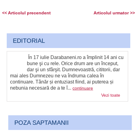
<< Articolul precendent
Articolul urmator >>
EDITORIAL
În 17 iulie Darabaneni.ro a împlinit 14 ani cu
bune şi cu rele. Orice drum are un început,
dar şi un sfârşit. Dumnevoastră, cititorii, dar
mai ales Dumnezeu ne va îndruma calea în
continuare. Tânăr și entuziast fiind, ai puterea și
nebunia necesară de a te î...
continuare
Vezi toate
POZA SAPTAMANII