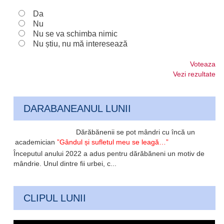
Da
Nu
Nu se va schimba nimic
Nu știu, nu mă interesează
Voteaza
Vezi rezultate
DARABANEANUL LUNII
Dărăbănenii se pot mândri cu încă un
academician
”Gândul și sufletul meu se leagă…”
Începutul anului 2022 a adus pentru dărăbăneni un motiv de
mândrie. Unul dintre fii urbei, c...
CLIPUL LUNII