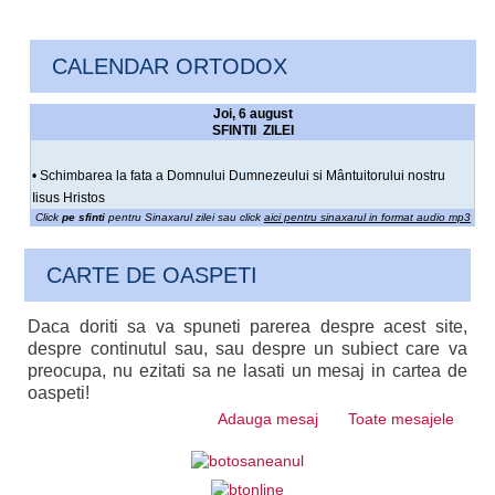
CALENDAR ORTODOX
Joi, 6 august
SFINTII ZILEI
• Schimbarea la fata a Domnului Dumnezeului si Mântuitorului nostru
Iisus Hristos
Click
pe sfinti
pentru Sinaxarul zilei sau click
aici pentru sinaxarul in format audio mp3
CARTE DE OASPETI
Daca doriti sa va spuneti parerea despre acest site,
despre continutul sau, sau despre un subiect care va
preocupa, nu ezitati sa ne lasati un mesaj in cartea de
oaspeti!
Adauga mesaj
Toate mesajele