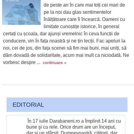
de peste an în care mai toți cei mari de
pe la noi dau glas sentimentelor
înălțătoare care îi încearcă. Oameni cu
limitate cunoștițe istorice, în general
certați cu școala, dar ajunși vremelnic în ceva funcții de
conducere, vin în fața noastră și ne țin lecții. Fac apeluri la
noi, cei de jos, din fața scenei să fim mai buni, mai uniți, să
dăm dovadă de solidaritate, acum mai mult ca niciodată. Ne
vorbesc despre ...
continuare »
EDITORIAL
În 17 iulie Darabaneni.ro a împlinit 14 ani cu
bune şi cu rele. Orice drum are un început,
dar şi un sfârşit. Dumnevoastră, cititorii, dar