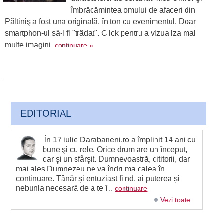
îmbrăcămintea omului de afaceri din
Păltiniş a fost una originală, în ton cu evenimentul. Doar
smartphon-ul să-l fi "trădat". Click pentru a vizualiza mai
multe imagini
continuare »
EDITORIAL
În 17 iulie Darabaneni.ro a împlinit 14 ani cu
bune şi cu rele. Orice drum are un început,
dar şi un sfârşit. Dumnevoastră, cititorii, dar
mai ales Dumnezeu ne va îndruma calea în
continuare. Tânăr și entuziast fiind, ai puterea și
nebunia necesară de a te î...
continuare
Vezi toate