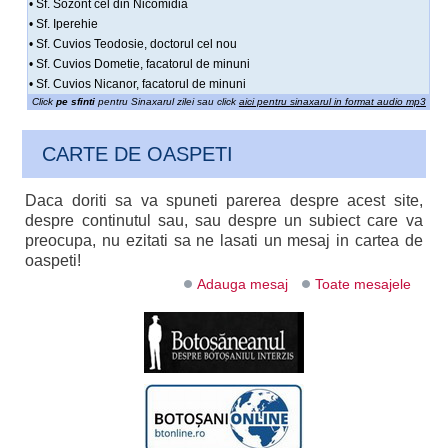
• Sf. Sozont cel din Nicomidia
• Sf. Iperehie
• Sf. Cuvios Teodosie, doctorul cel nou
• Sf. Cuvios Dometie, facatorul de minuni
• Sf. Cuvios Nicanor, facatorul de minuni
Click
pe sfinti
pentru Sinaxarul zilei sau click
aici pentru sinaxarul in format audio mp3
CARTE DE OASPETI
Daca doriti sa va spuneti parerea despre acest site,
despre continutul sau, sau despre un subiect care va
preocupa, nu ezitati sa ne lasati un mesaj in cartea de
oaspeti!
Adauga mesaj
Toate mesajele