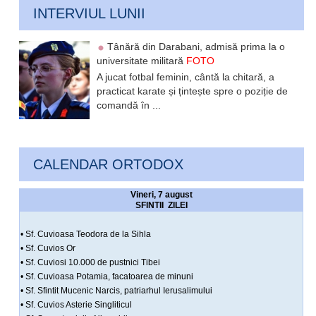
INTERVIUL LUNII
Tânără din Darabani, admisă prima la o
universitate militară
FOTO
A jucat fotbal feminin, cântă la chitară, a
practicat karate și țintește spre o poziție de
comandă în ...
CALENDAR ORTODOX
Vineri, 7 august
SFINTII ZILEI
• Sf. Cuvioasa Teodora de la Sihla
• Sf. Cuvios Or
• Sf. Cuviosi 10.000 de pustnici Tibei
• Sf. Cuvioasa Potamia, facatoarea de minuni
• Sf. Sfintit Mucenic Narcis, patriarhul Ierusalimului
• Sf. Cuvios Asterie Singliticul