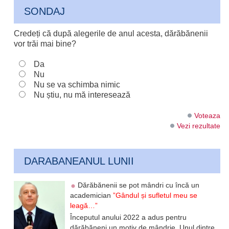
SONDAJ
Credeți că după alegerile de anul acesta, dărăbănenii
vor trăi mai bine?
Da
Nu
Nu se va schimba nimic
Nu știu, nu mă interesează
Voteaza
Vezi rezultate
DARABANEANUL LUNII
Dărăbănenii se pot mândri cu încă un
academician
”Gândul și sufletul meu se
leagă…”
Începutul anului 2022 a adus pentru
dărăbăneni un motiv de mândrie. Unul dintre