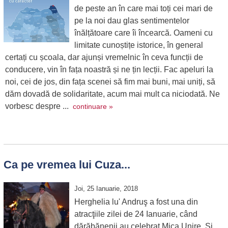
de peste an în care mai toți cei mari de
pe la noi dau glas sentimentelor
înălțătoare care îi încearcă. Oameni cu
limitate cunoștițe istorice, în general
certați cu școala, dar ajunși vremelnic în ceva funcții de
conducere, vin în fața noastră și ne țin lecții. Fac apeluri la
noi, cei de jos, din fața scenei să fim mai buni, mai uniți, să
dăm dovadă de solidaritate, acum mai mult ca niciodată. Ne
vorbesc despre ...
continuare »
Ca pe vremea lui Cuza...
Joi, 25 Ianuarie, 2018
Herghelia lu' Andruş a fost una din
atracţiile zilei de 24 Ianuarie, când
dărăbănenii au celebrat Mica Unire. Şi