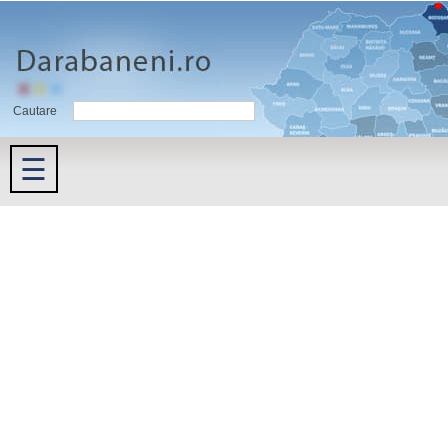
Cautare
☰