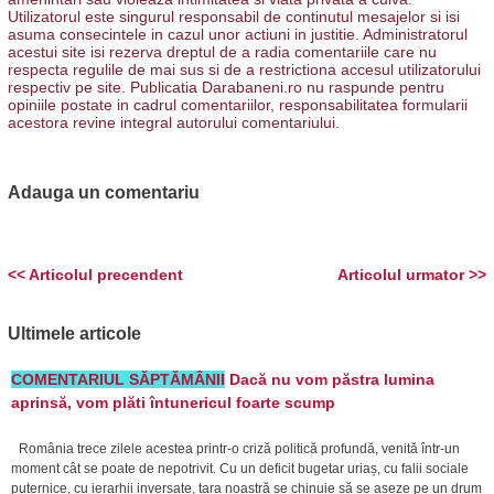
Utilizatorul este singurul responsabil de continutul mesajelor si isi
asuma consecintele in cazul unor actiuni in justitie. Administratorul
acestui site isi rezerva dreptul de a radia comentariile care nu
respecta regulile de mai sus si de a restrictiona accesul utilizatorului
respectiv pe site. Publicatia Darabaneni.ro nu raspunde pentru
opiniile postate in cadrul comentariilor, responsabilitatea formularii
acestora revine integral autorului comentariului.
Adauga un comentariu
<< Articolul precendent
Articolul urmator >>
Ultimele articole
COMENTARIUL SĂPTĂMÂNII
Dacă nu vom păstra lumina
aprinsă, vom plăti întunericul foarte scump
România trece zilele acestea printr-o criză politică profundă, venită într-un
moment cât se poate de nepotrivit. Cu un deficit bugetar uriaș, cu falii sociale
puternice, cu ierarhii inversate, țara noastră se chinuie să se așeze pe un drum