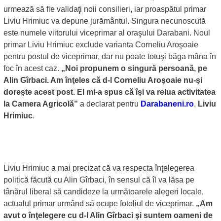
urmează să fie validaţi noii consilieri, iar proaspătul primar
Liviu Hrimiuc va depune jurământul. Singura necunoscută
este numele viitorului viceprimar al oraşului Darabani. Noul
primar Liviu Hrimiuc exclude varianta Corneliu Aroşoaie
pentru postul de viceprimar, dar nu poate totuşi băga mâna în
foc în acest caz.
„Noi propunem o singură persoană, pe
Alin Gîrbaci. Am înţeles că d-l Corneliu Aroşoaie nu-şi
doreşte acest post. El mi-a spus că îşi va relua activitatea
la Camera Agricolă”
a declarat pentru
Darabaneni.ro
,
Liviu
Hrimiuc
.
Liviu Hrimiuc a mai precizat că va respecta înţelegerea
politică făcută cu Alin Gîrbaci, în sensul că îl va lăsa pe
tânărul liberal să candideze la următoarele alegeri locale,
actualul primar urmând să ocupe fotoliul de viceprimar.
„Am
avut o înţelegere cu d-l Alin Gîrbaci şi suntem oameni de