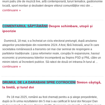
reuni patru zile de muzică live, artă contemporană, tururi tematice, gastronomie
locală, sport montan și dezbateri despre viitorul comunităților mici din ...
continuare »
COMENTARIUL SĂPTĂMÂNII
Despre schimbare, utopii și
ipocrizie
Duminică, 18 mai, s-a încheiat un ciclu electoral prelungit, după anularea
alegerilor prezidențiale din noiembrie 2024. A fost, fără îndoială, anul în care
societatea românească a transmis cel mai clar semnal de respingere a
partidelor tradiționale. Lipsa reformelor reale, corupția în expansiune, haosul
economic și promovarea liderilor incompetenți au împins PSD și PNL către un
minim istoric al încrederii publice. Să ratezi de două ori intrarea în turul al ...
continuare »
DRUMUL DE LA DARABANI SPRE COTROCENI
Simion câștigă,
la limită, și turul doi
Pe 18 mai 2025, românii au fost chemați pentru a-și alege președintele,
după ce în urma rezultatelor din 5 mai s-au calificat în turul doi Nicușor Dan