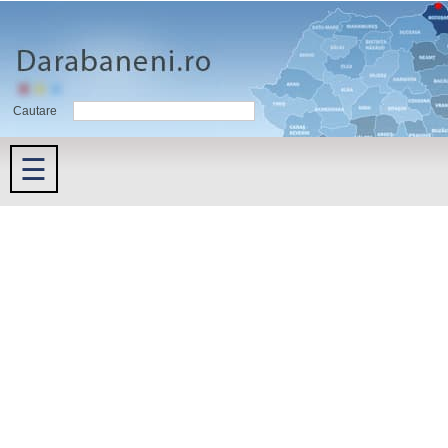
Cautare
☰