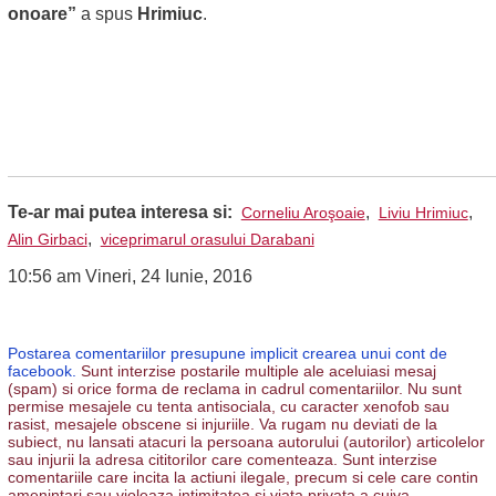
onoare”
a spus
Hrimiuc
.
Te-ar mai putea interesa si:
,
,
Corneliu Aroşoaie
Liviu Hrimiuc
,
Alin Girbaci
viceprimarul orasului Darabani
10:56 am Vineri, 24 Iunie, 2016
Postarea comentariilor presupune implicit crearea unui cont de
facebook.
Sunt interzise postarile multiple ale aceluiasi mesaj
(spam) si orice forma de reclama in cadrul comentariilor. Nu sunt
permise mesajele cu tenta antisociala, cu caracter xenofob sau
rasist, mesajele obscene si injuriile. Va rugam nu deviati de la
subiect, nu lansati atacuri la persoana autorului (autorilor) articolelor
sau injurii la adresa cititorilor care comenteaza. Sunt interzise
comentariile care incita la actiuni ilegale, precum si cele care contin
amenintari sau violeaza intimitatea si viata privata a cuiva.