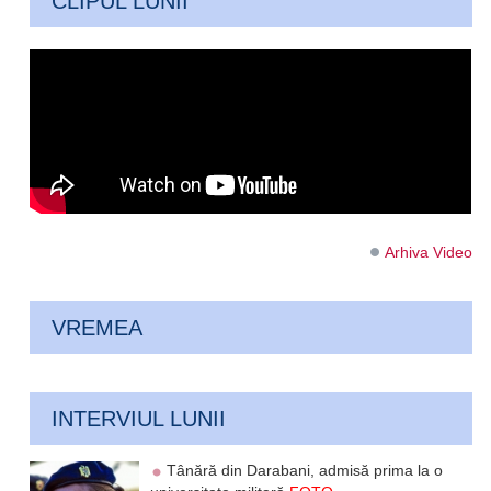
CLIPUL LUNII
Arhiva Video
VREMEA
INTERVIUL LUNII
Tânără din Darabani, admisă prima la o