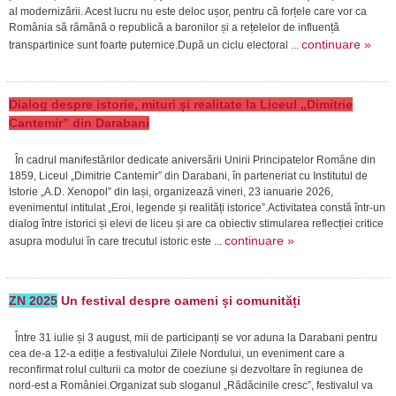
al modernizării. Acest lucru nu este deloc ușor, pentru că forțele care vor ca
România să rămână o republică a baronilor și a rețelelor de influență
continuare »
transpartinice sunt foarte puternice.După un ciclu electoral ...
Dialog despre istorie, mituri și realitate la Liceul „Dimitrie
Cantemir” din Darabani
În cadrul manifestărilor dedicate aniversării Unirii Principatelor Române din
1859, Liceul „Dimitrie Cantemir” din Darabani, în parteneriat cu Institutul de
Istorie „A.D. Xenopol” din Iași, organizează vineri, 23 ianuarie 2026,
evenimentul intitulat „Eroi, legende și realități istorice”.Activitatea constă într-un
dialog între istorici și elevi de liceu și are ca obiectiv stimularea reflecției critice
continuare »
asupra modului în care trecutul istoric este ...
ZN 2025
Un festival despre oameni și comunități
Între 31 iulie și 3 august, mii de participanți se vor aduna la Darabani pentru
cea de-a 12-a ediție a festivalului Zilele Nordului, un eveniment care a
reconfirmat rolul culturii ca motor de coeziune și dezvoltare în regiunea de
nord-est a României.Organizat sub sloganul „Rădăcinile cresc”, festivalul va