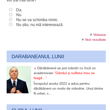
vor trăi mai bine?
Da
Nu
Nu se va schimba nimic
Nu știu, nu mă interesează
Voteaza
Vezi rezultate
DARABANEANUL LUNII
Dărăbănenii se pot mândri cu încă un
academician
”Gândul și sufletul meu se
leagă…”
Începutul anului 2022 a adus pentru
dărăbăneni un motiv de mândrie. Unul dintre
fii urbei, c...