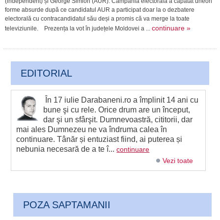
(independent) și George Simion (AUR). Campania electorală a căpătat uneori
forme absurde după ce candidatul AUR a participat doar la o dezbatere
electorală cu contracandidatul său deși a promis că va merge la toate
continuare »
televiziunile. Prezența la vot în județele Moldovei a ...
EDITORIAL
În 17 iulie Darabaneni.ro a împlinit 14 ani cu
bune şi cu rele. Orice drum are un început,
dar şi un sfârşit. Dumnevoastră, cititorii, dar
mai ales Dumnezeu ne va îndruma calea în
continuare. Tânăr și entuziast fiind, ai puterea și
nebunia necesară de a te î...
continuare
Vezi toate
POZA SAPTAMANII