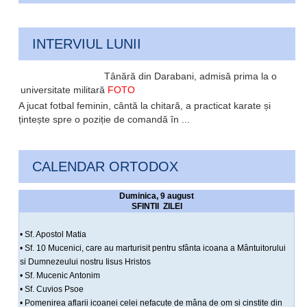
INTERVIUL LUNII
Tânără din Darabani, admisă prima la o
universitate militară
FOTO
A jucat fotbal feminin, cântă la chitară, a practicat karate și
țintește spre o poziție de comandă în ...
CALENDAR ORTODOX
Duminica, 9 august
SFINTII ZILEI
• Sf. Apostol Matia
• Sf. 10 Mucenici, care au marturisit pentru sfânta icoana a Mântuitorului
si Dumnezeului nostru Iisus Hristos
• Sf. Mucenic Antonim
• Sf. Cuvios Psoe
• Pomenirea aflarii icoanei celei nefacute de mâna de om si cinstite din