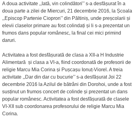
A doua activitate ,,Iată, vin colindători’’ s-a desfășurat în a
doua parte a zilei de Miercuri, 21 decembrie 2016, la Școala
,,Episcop Partenie Ciopron’’ din Păltiniș, unde preșcolarii și
elevii claselor primare au fost colindați și li s-a prezentat un
frumos dans popular românesc, la final cei mici primind
daruri.
Activitatea a fost desfășurată de clasa a XII-a H Industrie
Alimentară și clasa a VI-a, fiind coordonată de profesorii de
religie Marcu Mia Corina și Pușcașu Ionuț-Viorel. A treia
activitate ,,Dar din dar cu bucurie’’ s-a desfășurat Joi 22
decembrie 2016 la Azilul de bătrâni din Dorohoi, unde a fost
susținut un frumos concert de colinde și prezentat un dans
popular românesc. Activitatea a fost desfășurată de clasele
VI-XII sub coordonarea profesorului de religie Marcu Mia
Corina.