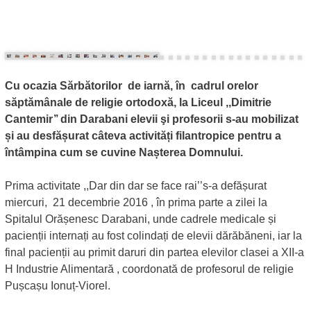
Cu ocazia Sărbătorilor de iarnă, în cadrul orelor
săptămânale de religie ortodoxă, la Liceul ,,Dimitrie
Cantemir’’ din Darabani elevii şi profesorii s-au mobilizat
și au desfășurat câteva activități filantropice pentru a
întâmpina cum se cuvine Nașterea Domnului.
Prima activitate ,,Dar din dar se face rai’’s-a defășurat
miercuri, 21 decembrie 2016 , în prima parte a zilei la
Spitalul Orășenesc Darabani, unde cadrele medicale și
pacienții internați au fost colindați de elevii dărăbăneni, iar la
final pacienții au primit daruri din partea elevilor clasei a XII-a
H Industrie Alimentară , coordonată de profesorul de religie
Pușcașu Ionuț-Viorel.