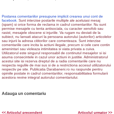
Postarea comentariilor presupune implicit crearea unui cont de
facebook.
Sunt interzise postarile multiple ale aceluiasi mesaj
(spam) si orice forma de reclama in cadrul comentariilor. Nu sunt
permise mesajele cu tenta antisociala, cu caracter xenofob sau
rasist, mesajele obscene si injuriile. Va rugam nu deviati de la
subiect, nu lansati atacuri la persoana autorului (autorilor) articolelor
sau injurii la adresa cititorilor care comenteaza. Sunt interzise
comentariile care incita la actiuni ilegale, precum si cele care contin
amenintari sau violeaza intimitatea si viata privata a cuiva.
Utilizatorul este singurul responsabil de continutul mesajelor si isi
asuma consecintele in cazul unor actiuni in justitie. Administratorul
acestui site isi rezerva dreptul de a radia comentariile care nu
respecta regulile de mai sus si de a restrictiona accesul utilizatorului
respectiv pe site. Publicatia Darabaneni.ro nu raspunde pentru
opiniile postate in cadrul comentariilor, responsabilitatea formularii
acestora revine integral autorului comentariului.
Adauga un comentariu
<< Articolul precendent
Articolul urmator >>