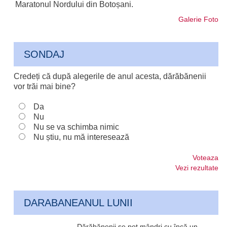
Maratonul Nordului din Botoșani.
Galerie Foto
SONDAJ
Credeți că după alegerile de anul acesta, dărăbănenii
vor trăi mai bine?
Da
Nu
Nu se va schimba nimic
Nu știu, nu mă interesează
Voteaza
Vezi rezultate
DARABANEANUL LUNII
Dărăbănenii se pot mândri cu încă un