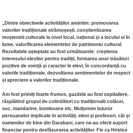
„Dintre obiectivele activităților amintim: promovarea
valorilor tradiționale strămoșești, conștientizarea
moștenirii culturale la nivel local, național și a locului ei în
lume, valorificarea elementelor de patrimoniu cultural.
Rezultatele așteptate au fost următoarele: creșterea
interesului elevilor pentru tradiții, formarea unor trăsături
pozitive de voință și caracter le elevi, în concordanță cu
valorile tradiționale, dezvoltarea sentimentelor de respect
și apreciere a valorilor tradiționale.
Am fost primiți foarte frumos, gazdele au fost ospitaliere,
răsplătind grupul de colindători cu tradiționalii colăcei,
suc, mandarine, bomboane etc. Mulțumim tuturor
persoanelor implicate în activități, elevi și profesori, cât și
oamenilor de bine din Darabani, care ne-au oferit suport
financiar pentru desfășurarea activităților. Fie ca Hristos