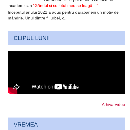
academician
”Gândul și sufletul meu se leagă…”
Începutul anului 2022 a adus pentru dărăbăneni un motiv de
mândrie. Unul dintre fii urbei, c...
CLIPUL LUNII
Arhiva Video
VREMEA