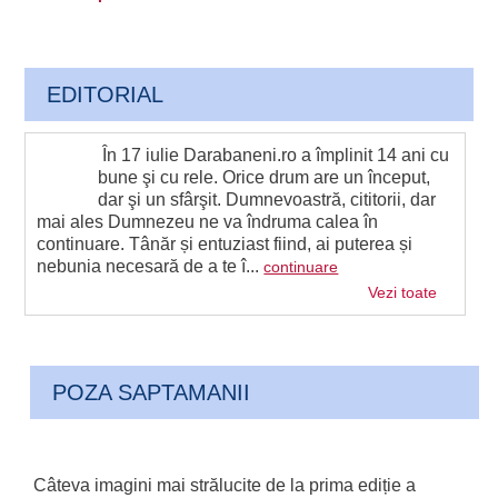
EDITORIAL
În 17 iulie Darabaneni.ro a împlinit 14 ani cu
bune şi cu rele. Orice drum are un început,
dar şi un sfârşit. Dumnevoastră, cititorii, dar
mai ales Dumnezeu ne va îndruma calea în
continuare. Tânăr și entuziast fiind, ai puterea și
nebunia necesară de a te î...
continuare
Vezi toate
POZA SAPTAMANII
Câteva imagini mai strălucite de la prima ediție a