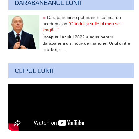
DARABANEANUL LUNII
Dărăbănenii se pot mândri cu încă un
academician
”Gândul și sufletul meu se
leagă…”
Începutul anului 2022 a adus pentru
dărăbăneni un motiv de mândrie. Unul dintre
fii urbei, c...
CLIPUL LUNII