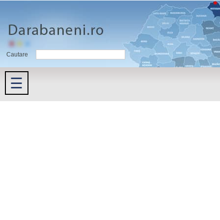
Cautare
☰