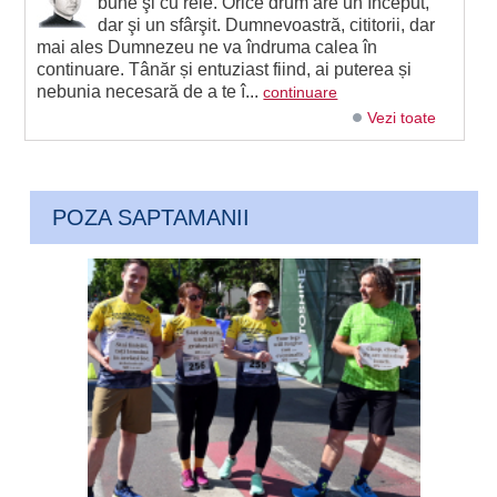
bune şi cu rele. Orice drum are un început,
dar şi un sfârşit. Dumnevoastră, cititorii, dar
mai ales Dumnezeu ne va îndruma calea în
continuare. Tânăr și entuziast fiind, ai puterea și
nebunia necesară de a te î...
continuare
Vezi toate
POZA SAPTAMANII