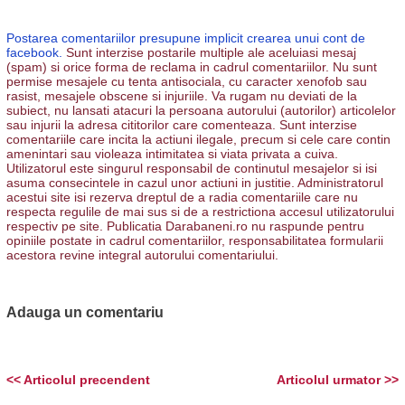
Postarea comentariilor presupune implicit crearea unui cont de
facebook.
Sunt interzise postarile multiple ale aceluiasi mesaj
(spam) si orice forma de reclama in cadrul comentariilor. Nu sunt
permise mesajele cu tenta antisociala, cu caracter xenofob sau
rasist, mesajele obscene si injuriile. Va rugam nu deviati de la
subiect, nu lansati atacuri la persoana autorului (autorilor) articolelor
sau injurii la adresa cititorilor care comenteaza. Sunt interzise
comentariile care incita la actiuni ilegale, precum si cele care contin
amenintari sau violeaza intimitatea si viata privata a cuiva.
Utilizatorul este singurul responsabil de continutul mesajelor si isi
asuma consecintele in cazul unor actiuni in justitie. Administratorul
acestui site isi rezerva dreptul de a radia comentariile care nu
respecta regulile de mai sus si de a restrictiona accesul utilizatorului
respectiv pe site. Publicatia Darabaneni.ro nu raspunde pentru
opiniile postate in cadrul comentariilor, responsabilitatea formularii
acestora revine integral autorului comentariului.
Adauga un comentariu
<< Articolul precendent
Articolul urmator >>