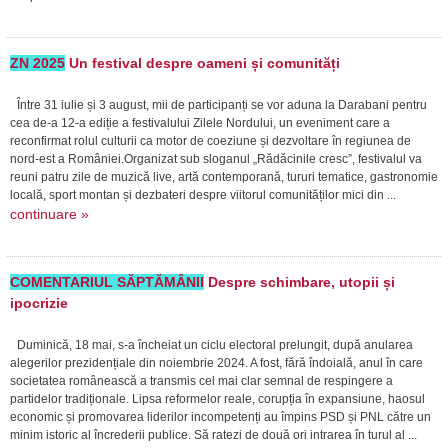
ZN 2025
Un festival despre oameni și comunități
Între 31 iulie și 3 august, mii de participanți se vor aduna la Darabani pentru
cea de-a 12-a ediție a festivalului Zilele Nordului, un eveniment care a
reconfirmat rolul culturii ca motor de coeziune și dezvoltare în regiunea de
nord-est a României.Organizat sub sloganul „Rădăcinile cresc”, festivalul va
reuni patru zile de muzică live, artă contemporană, tururi tematice, gastronomie
locală, sport montan și dezbateri despre viitorul comunităților mici din ...
continuare »
COMENTARIUL SĂPTĂMÂNII
Despre schimbare, utopii și
ipocrizie
Duminică, 18 mai, s-a încheiat un ciclu electoral prelungit, după anularea
alegerilor prezidențiale din noiembrie 2024. A fost, fără îndoială, anul în care
societatea românească a transmis cel mai clar semnal de respingere a
partidelor tradiționale. Lipsa reformelor reale, corupția în expansiune, haosul
economic și promovarea liderilor incompetenți au împins PSD și PNL către un
minim istoric al încrederii publice. Să ratezi de două ori intrarea în turul al ...