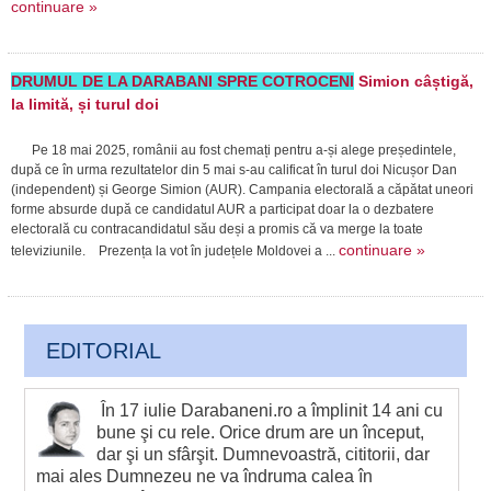
continuare »
DRUMUL DE LA DARABANI SPRE COTROCENI
Simion câștigă,
la limită, și turul doi
Pe 18 mai 2025, românii au fost chemați pentru a-și alege președintele,
după ce în urma rezultatelor din 5 mai s-au calificat în turul doi Nicușor Dan
(independent) și George Simion (AUR). Campania electorală a căpătat uneori
forme absurde după ce candidatul AUR a participat doar la o dezbatere
electorală cu contracandidatul său deși a promis că va merge la toate
continuare »
televiziunile. Prezența la vot în județele Moldovei a ...
EDITORIAL
În 17 iulie Darabaneni.ro a împlinit 14 ani cu
bune şi cu rele. Orice drum are un început,
dar şi un sfârşit. Dumnevoastră, cititorii, dar
mai ales Dumnezeu ne va îndruma calea în