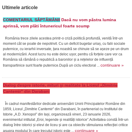
Ultimele articole
COMENTARIUL SĂPTĂMÂNII
Dacă nu vom păstra lumina
aprinsă, vom plăti întunericul foarte scump
România trece zilele acestea printr-o criză politică profundă, venită într-un
moment cât se poate de nepotrivit. Cu un deficit bugetar uriaș, cu falii sociale
puternice, cu ierarhii inversate, țara noastră se chinuie să se așeze pe un drum
al modernizării. Acest lucru nu este deloc ușor, pentru că forțele care vor ca
România să rămână o republică a baronilor și a rețelelor de influență
continuare »
transpartinice sunt foarte puternice.După un ciclu electoral ...
Dialog despre istorie, mituri și realitate la Liceul „Dimitrie
Cantemir” din Darabani
În cadrul manifestărilor dedicate aniversării Unirii Principatelor Române din
1859, Liceul „Dimitrie Cantemir” din Darabani, în parteneriat cu Institutul de
Istorie „A.D. Xenopol” din Iași, organizează vineri, 23 ianuarie 2026,
evenimentul intitulat „Eroi, legende și realități istorice”.Activitatea constă într-un
dialog între istorici și elevi de liceu și are ca obiectiv stimularea reflecției critice
continuare »
asupra modului în care trecutul istoric este ...