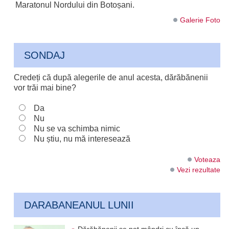
Maratonul Nordului din Botoșani.
Galerie Foto
SONDAJ
Credeți că după alegerile de anul acesta, dărăbănenii
vor trăi mai bine?
Da
Nu
Nu se va schimba nimic
Nu știu, nu mă interesează
Voteaza
Vezi rezultate
DARABANEANUL LUNII