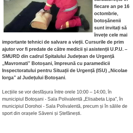
fiecare an pe 16
octombrie,
botoșănenii
sunt invitați să
învețe cele mai
importante tehnici de salvare a vieții. Cursurile de prim
ajutor vor fi predate de către medicii și asistenții U.P.U. –
SMURD din cadrul Spitalului Județean de Urgență
„Mavromati” Botoșani, împreună cu paramedicii
Inspectoratului pentru Situații de Urgență (ISU) „Nicolae
Iorga” al Județului Botoșani
.
Lecțiile se vor desfășura între orele 10:00 – 14:00, în
municipiul Botoșani - Sala Polivalentă „Elisabeta Lipa”, în
municipiul Dorohoi - Sala Polivalentă, precum și în sălile de
sport din orașele Săveni și Ștefănești.