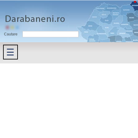
Cautare
☰