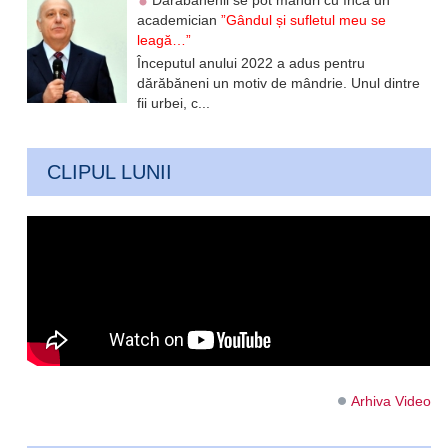
Dărăbănenii se pot mândri cu încă un
academician
”Gândul și sufletul meu se
leagă…”
Începutul anului 2022 a adus pentru
dărăbăneni un motiv de mândrie. Unul dintre
fii urbei, c...
CLIPUL LUNII
Arhiva Video