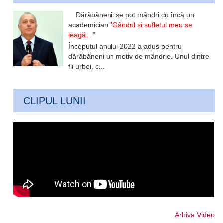
Dărăbănenii se pot mândri cu încă un
academician
”Gândul și sufletul meu se
leagă…”
Începutul anului 2022 a adus pentru
dărăbăneni un motiv de mândrie. Unul dintre
fii urbei, c...
CLIPUL LUNII
Arhiva Video