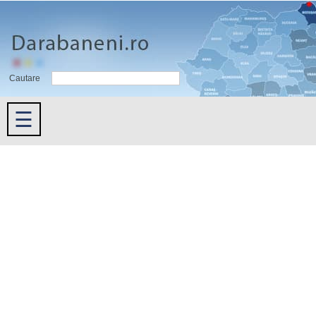
Cautare
☰