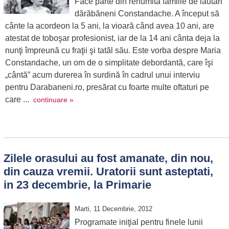
Face parte din renumita familie de lăutari
dărăbăneni Constandache. A început să
cânte la acordeon la 5 ani, la vioară când avea 10 ani, are
atestat de toboşar profesionist, iar de la 14 ani cânta deja la
nunţi împreună cu fraţii şi tatăl său. Este vorba despre Maria
Constandache, un om de o simplitate debordantă, care îşi
„cântă” acum durerea în surdină în cadrul unui interviu
pentru Darabaneni.ro, presărat cu foarte multe oftaturi pe
care ...
continuare »
Zilele orasului au fost amanate, din nou,
din cauza vremii. Uratorii sunt asteptati,
in 23 decembrie, la Primarie
Marti, 11 Decembrie, 2012
Programate iniţial pentru finele lunii