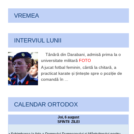
VREMEA
INTERVIUL LUNII
Tânără din Darabani, admisă prima la o
universitate militară
FOTO
A jucat fotbal feminin, cântă la chitară, a
practicat karate și țintește spre o poziție de
comandă în ...
CALENDAR ORTODOX
Joi, 6 august
SFINTII ZILEI
• Schimbarea la fata a Domnului Dumnezeului si Mântuitorului nostru