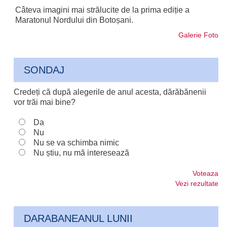
Câteva imagini mai strălucite de la prima ediție a
Maratonul Nordului din Botoșani.
Galerie Foto
SONDAJ
Credeți că după alegerile de anul acesta, dărăbănenii
vor trăi mai bine?
Da
Nu
Nu se va schimba nimic
Nu știu, nu mă interesează
Voteaza
Vezi rezultate
DARABANEANUL LUNII