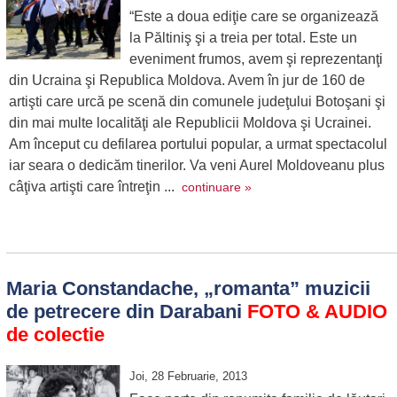
“Este a doua ediţie care se organizează
la Păltiniş şi a treia per total. Este un
eveniment frumos, avem şi reprezentanţi
din Ucraina şi Republica Moldova. Avem în jur de 160 de
artişti care urcă pe scenă din comunele judeţului Botoşani şi
din mai multe localităţi ale Republicii Moldova şi Ucrainei.
Am început cu defilarea portului popular, a urmat spectacolul
iar seara o dedicăm tinerilor. Va veni Aurel Moldoveanu plus
câţiva artişti care întreţin ...
continuare »
Maria Constandache, „romanta” muzicii
de petrecere din Darabani
FOTO & AUDIO
de colectie
Joi, 28 Februarie, 2013