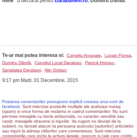
mine”
a declarat pentru
Darabaneni.ro
,
Dumitru Dănilă
.
Te-ar mai putea interesa si:
,
,
Corneliu Aroşoaie
Lucian Florea
,
,
,
Dumitru Dănilă
Consiliul Local Darabani
Petrică Hrimiuc
,
Sanatatea Darabani
Alin Girbaci
9:17 pm Marti, 01 Decembrie, 2015
Postarea comentariilor presupune implicit crearea unui cont de
facebook.
Sunt interzise postarile multiple ale aceluiasi mesaj
(spam) si orice forma de reclama in cadrul comentariilor. Nu sunt
permise mesajele cu tenta antisociala, cu caracter xenofob sau
rasist, mesajele obscene si injuriile. Va rugam nu deviati de la
subiect, nu lansati atacuri la persoana autorului (autorilor) articolelor
sau injurii la adresa cititorilor care comenteaza. Sunt interzise
comentariile care incita la actiuni ilegale, precum si cele care contin