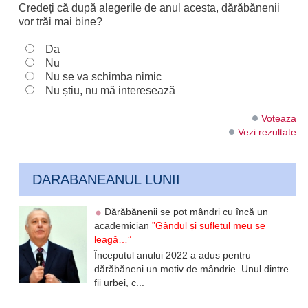
Credeți că după alegerile de anul acesta, dărăbănenii
vor trăi mai bine?
Da
Nu
Nu se va schimba nimic
Nu știu, nu mă interesează
Voteaza
Vezi rezultate
DARABANEANUL LUNII
Dărăbănenii se pot mândri cu încă un
academician
”Gândul și sufletul meu se
leagă…”
Începutul anului 2022 a adus pentru
dărăbăneni un motiv de mândrie. Unul dintre
fii urbei, c...