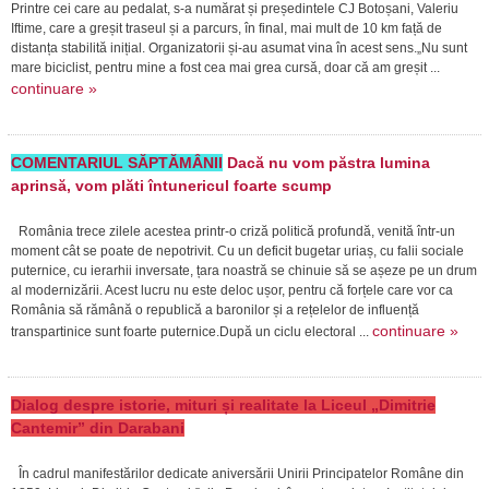
Printre cei care au pedalat, s-a numărat și președintele CJ Botoșani, Valeriu
Iftime, care a greșit traseul și a parcurs, în final, mai mult de 10 km față de
distanța stabilită inițial. Organizatorii și-au asumat vina în acest sens.„Nu sunt
mare biciclist, pentru mine a fost cea mai grea cursă, doar că am greșit ...
continuare »
COMENTARIUL SĂPTĂMÂNII
Dacă nu vom păstra lumina
aprinsă, vom plăti întunericul foarte scump
România trece zilele acestea printr-o criză politică profundă, venită într-un
moment cât se poate de nepotrivit. Cu un deficit bugetar uriaș, cu falii sociale
puternice, cu ierarhii inversate, țara noastră se chinuie să se așeze pe un drum
al modernizării. Acest lucru nu este deloc ușor, pentru că forțele care vor ca
România să rămână o republică a baronilor și a rețelelor de influență
continuare »
transpartinice sunt foarte puternice.După un ciclu electoral ...
Dialog despre istorie, mituri și realitate la Liceul „Dimitrie
Cantemir” din Darabani
În cadrul manifestărilor dedicate aniversării Unirii Principatelor Române din