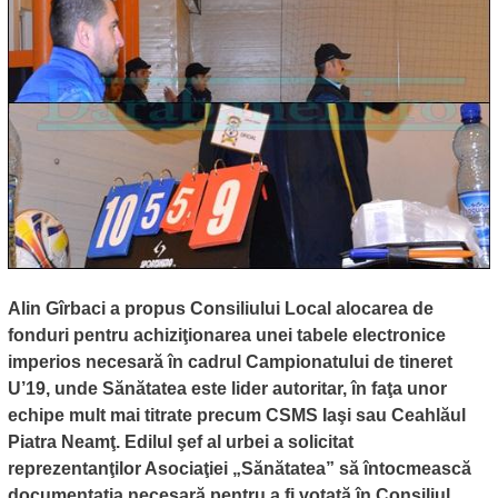
Alin Gîrbaci a propus Consiliului Local alocarea de
fonduri pentru achiziţionarea unei tabele electronice
imperios necesară în cadrul Campionatului de tineret
U’19, unde Sănătatea este lider autoritar, în faţa unor
echipe mult mai titrate precum CSMS Iaşi sau Ceahlăul
Piatra Neamţ. Edilul şef al urbei a solicitat
reprezentanţilor Asociaţiei „Sănătatea” să întocmească
documentaţia necesară pentru a fi votată în Consiliul