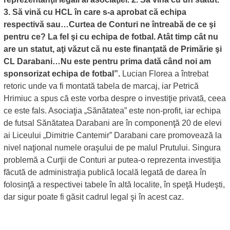
3. Să vină cu HCL în care s-a aprobat că echipa
respectivă sau…Curtea de Conturi ne întreabă de ce şi
pentru ce? La fel şi cu echipa de fotbal. Atât timp cât nu
are un statut, aţi văzut că nu este finanţată de Primărie şi
CL Darabani…Nu este pentru prima dată când noi am
sponsorizat echipa de fotbal”.
Lucian Florea a întrebat
retoric unde va fi montată tabela de marcaj, iar Petrică
Hrimiuc a spus că este vorba despre o investiţie privată, ceea
ce este fals. Asociaţia „Sănătatea” este non-profit, iar echipa
de futsal Sănătatea Darabani are în componenţă 20 de elevi
ai Liceului „Dimitrie Cantemir” Darabani care promovează la
nivel naţional numele oraşului de pe malul Prutului. Singura
problemă a Curţii de Conturi ar putea-o reprezenta investiţia
făcută de administraţia publică locală legată de darea în
folosinţă a respectivei tabele în altă localite, în speţă Hudeşti,
dar sigur poate fi găsit cadrul legal şi în acest caz.