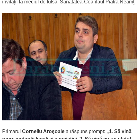
invitaţii la meciul de futsal Sănătatea-Ceahlăul Piatra Neamţ.
Primarul
Corneliu Aroşoaie
a răspuns prompt:
„1. Să vină
reprezentanţii legali ai asociaţiei. 2. Să vină cu un statut.