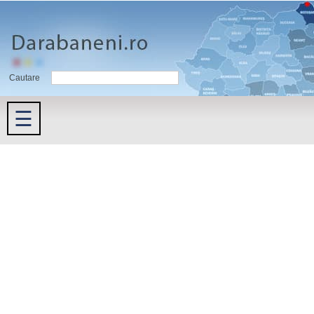
Cautare
☰