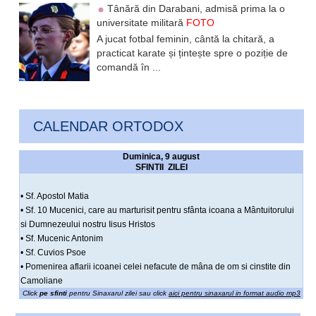
Tânără din Darabani, admisă prima la o
universitate militară
FOTO
A jucat fotbal feminin, cântă la chitară, a
practicat karate și țintește spre o poziție de
comandă în ...
CALENDAR ORTODOX
Duminica, 9 august
SFINTII ZILEI
• Sf. Apostol Matia
• Sf. 10 Mucenici, care au marturisit pentru sfânta icoana a Mântuitorului
si Dumnezeului nostru Iisus Hristos
• Sf. Mucenic Antonim
• Sf. Cuvios Psoe
• Pomenirea aflarii icoanei celei nefacute de mâna de om si cinstite din
Camoliane
Click
pe sfinti
pentru Sinaxarul zilei sau click
aici pentru sinaxarul in format audio mp3