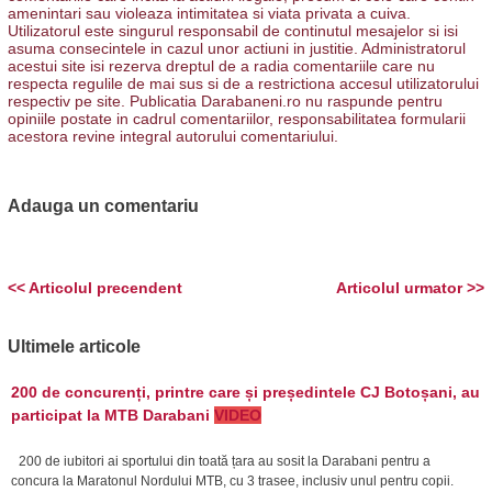
amenintari sau violeaza intimitatea si viata privata a cuiva.
Utilizatorul este singurul responsabil de continutul mesajelor si isi
asuma consecintele in cazul unor actiuni in justitie. Administratorul
acestui site isi rezerva dreptul de a radia comentariile care nu
respecta regulile de mai sus si de a restrictiona accesul utilizatorului
respectiv pe site. Publicatia Darabaneni.ro nu raspunde pentru
opiniile postate in cadrul comentariilor, responsabilitatea formularii
acestora revine integral autorului comentariului.
Adauga un comentariu
<< Articolul precendent
Articolul urmator >>
Ultimele articole
200 de concurenți, printre care și președintele CJ Botoșani, au
participat la MTB Darabani
VIDEO
200 de iubitori ai sportului din toată țara au sosit la Darabani pentru a
concura la Maratonul Nordului MTB, cu 3 trasee, inclusiv unul pentru copii.