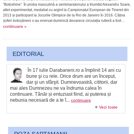
”Botoshine”. În proba masculină a semimaratonului a triumfat Alexandru Soare,
atlet experimentat, medaliat cu argint la Campionatul European de Tineret din
2013 și participant la Jocurile Olimpice de la Rio de Janeiro în 2016. Câțiva
șoferi botoșăneni s-au enervat duminică deoarece circulația rutieră a fost ...
continuare »
EDITORIAL
În 17 iulie Darabaneni.ro a împlinit 14 ani cu
bune şi cu rele. Orice drum are un început,
dar şi un sfârşit. Dumnevoastră, cititorii, dar
mai ales Dumnezeu ne va îndruma calea în
continuare. Tânăr și entuziast fiind, ai puterea și
nebunia necesară de a te î...
continuare
Vezi toate