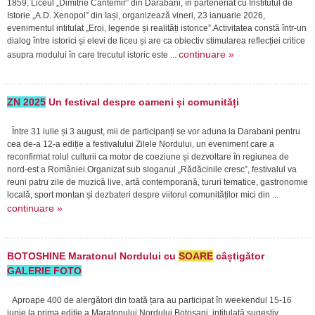
1859, Liceul „Dimitrie Cantemir” din Darabani, în parteneriat cu Institutul de
Istorie „A.D. Xenopol” din Iași, organizează vineri, 23 ianuarie 2026,
evenimentul intitulat „Eroi, legende și realități istorice”.Activitatea constă într-un
dialog între istorici și elevi de liceu și are ca obiectiv stimularea reflecției critice
continuare »
asupra modului în care trecutul istoric este ...
ZN 2025
Un festival despre oameni și comunități
Între 31 iulie și 3 august, mii de participanți se vor aduna la Darabani pentru
cea de-a 12-a ediție a festivalului Zilele Nordului, un eveniment care a
reconfirmat rolul culturii ca motor de coeziune și dezvoltare în regiunea de
nord-est a României.Organizat sub sloganul „Rădăcinile cresc”, festivalul va
reuni patru zile de muzică live, artă contemporană, tururi tematice, gastronomie
locală, sport montan și dezbateri despre viitorul comunităților mici din ...
continuare »
BOTOSHINE Maratonul Nordului cu
SOARE
câștigător
GALERIE FOTO
Aproape 400 de alergători din toată țara au participat în weekendul 15-16
iunie la prima ediție a Maratonului Nordului Botoșani, intitulată sugestiv