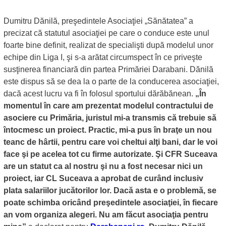
Dumitru Dănilă, preşedintele Asociaţiei „Sănătatea” a
precizat că statutul asociaţiei pe care o conduce este unul
foarte bine definit, realizat de specialişti după modelul unor
echipe din Liga I, şi s-a arătat circumspect în ce priveşte
susţinerea financiară din partea Primăriei Darabani. Dănilă
este dispus să se dea la o parte de la conducerea asociaţiei,
dacă acest lucru va fi în folosul sportului dărăbănean.
„În
momentul în care am prezentat modelul contractului de
asociere cu Primăria, juristul mi-a transmis că trebuie să
întocmesc un proiect. Practic, mi-a pus în braţe un nou
teanc de hârtii, pentru care voi cheltui alţi bani, dar le voi
face şi pe acelea tot cu firme autorizate. Şi CFR Suceava
are un statut ca al nostru şi nu a fost necesar nici un
proiect, iar CL Suceava a aprobat de curând inclusiv
plata salariilor jucătorilor lor. Dacă asta e o problemă, se
poate schimba oricând preşedintele asociaţiei, în fiecare
an vom organiza alegeri. Nu am făcut asociaţia pentru