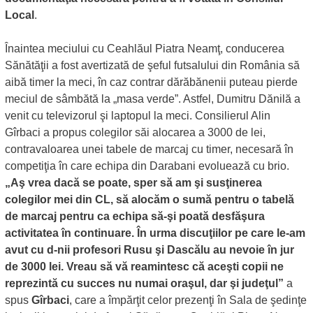
Local
.
Înaintea meciului cu Ceahlăul Piatra Neamţ, conducerea
Sănătăţii a fost avertizată de şeful futsalului din România să
aibă timer la meci, în caz contrar dărăbănenii puteau pierde
meciul de sâmbătă la „masa verde”. Astfel, Dumitru Dănilă a
venit cu televizorul şi laptopul la meci. Consilierul Alin
Gîrbaci a propus colegilor săi alocarea a 3000 de lei,
contravaloarea unei tabele de marcaj cu timer, necesară în
competiţia în care echipa din Darabani evoluează cu brio.
„Aş vrea dacă se poate, sper să am şi susţinerea
colegilor mei din CL, să alocăm o sumă pentru o tabelă
de marcaj pentru ca echipa să-şi poată desfăşura
activitatea în continuare. În urma discuţiilor pe care le-am
avut cu d-nii profesori Rusu şi Dascălu au nevoie în jur
de 3000 lei. Vreau să vă reamintesc că aceşti copii ne
reprezintă cu succes nu numai oraşul, dar şi judeţul”
a
spus
Gîrbaci
, care a împărţit celor prezenţi în Sala de şedinţe