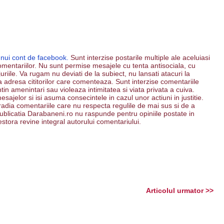
unui cont de facebook.
Sunt interzise postarile multiple ale aceluiasi
mentariilor. Nu sunt permise mesajele cu tenta antisociala, cu
riile. Va rugam nu deviati de la subiect, nu lansati atacuri la
 la adresa cititorilor care comenteaza. Sunt interzise comentariile
ntin amenintari sau violeaza intimitatea si viata privata a cuiva.
esajelor si isi asuma consecintele in cazul unor actiuni in justitie.
 radia comentariile care nu respecta regulile de mai sus si de a
. Publicatia Darabaneni.ro nu raspunde pentru opiniile postate in
estora revine integral autorului comentariului.
Articolul urmator >>