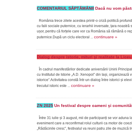
COMENTARIUL SĂPTĂMÂNII
Dacă nu vom păstra
România trece zilele acestea printr-o criză politică profund
cu falii sociale puternice, cu ierarhii inversate, țara noast
ușor, pentru că forțele care vor ca România să rămână o repub
continuare »
puternice.După un ciclu electoral ...
Dialog despre istorie, mituri și realitate la Lic
În cadrul manifestărilor dedicate aniversării Unirii Princi
cu Institutul de Istorie „A.D. Xenopol” din Iași, organizează v
istorice”.Activitatea constă într-un dialog între istorici și ele
continuare »
trecutul istoric este ...
ZN 2025
Un festival despre oameni și comunităț
Între 31 iulie și 3 august, mii de participanți se vor aduna 
eveniment care a reconfirmat rolul culturii ca motor de coe
„Rădăcinile cresc”, festivalul va reuni patru zile de muzică 