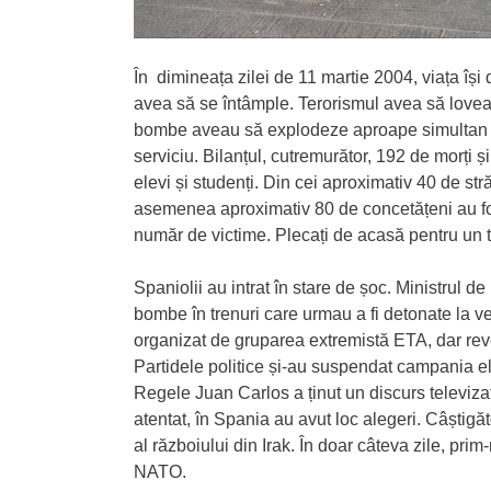
În dimineața zilei de 11 martie 2004, viața îș
avea să se întâmple. Terorismul avea să lovea
bombe aveau să explodeze aproape simultan în 
serviciu. Bilanțul, cutremurător, 192 de morți și
elevi și studenți. Din cei aproximativ 40 de st
asemenea aproximativ 80 de concetățeni au fost
număr de victime. Plecați de acasă pentru un tr
Spaniolii au intrat în stare de șoc. Ministrul de
bombe în trenuri care urmau a fi detonate la ve
organizat de gruparea extremistă ETA, dar rev
Partidele politice și-au suspendat campania ele
Regele Juan Carlos a ținut un discurs televizat
atentat, în Spania au avut loc alegeri. Câștig
al războiului din Irak. În doar câteva zile, prim
NATO.