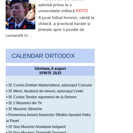
admisă prima la o
universitate militară
FOTO
A jucat fotbal feminin, cântă la
chitară, a practicat karate și
țintește spre o poziție de
comandă în ...
CALENDAR ORTODOX
Sâmbata, 8 august
SFINTII ZILEI
• Sf. Cuvios Emilian Marturisitorul, episcopul Cizicului
• Sf. Miron, facatorul de minuni, episcopul Cretei
• Sf. Cuvios Teodor, egumenul de la Oronon
• Sf. 2 Mucenici din Tir
• Sf. Mucenic Stirachie
• Pomenirea înnoirii bisericilor Sfintilor Apostoli Petru
si Pavel
• Sf. Nou Mucenic Anastasie bulgarul
• Sf. Nou Mucenic Triandafil Zagoreul