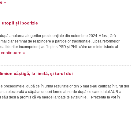
re »
utopii și ipocrizie
 după anularea alegerilor prezidențiale din noiembrie 2024. A fost, fără
mai clar semnal de respingere a partidelor tradiționale. Lipsa reformelor
a liderilor incompetenți au împins PSD și PNL către un minim istoric al
continuare »
.
imion câștigă, la limită, și turul doi
reședintele, după ce în urma rezultatelor din 5 mai s-au calificat în turul doi
ia electorală a căpătat uneori forme absurde după ce candidatul AUR a
l său deși a promis că va merge la toate televiziunile. Prezența la vot în