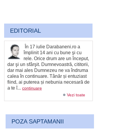
EDITORIAL
În 17 iulie Darabaneni.ro a
împlinit 14 ani cu bune şi cu
rele. Orice drum are un început,
dar şi un sfârşit. Dumnevoastră, cititorii,
dar mai ales Dumnezeu ne va îndruma
calea în continuare. Tânăr și entuziast
fiind, ai puterea și nebunia necesară de
a te î...
continuare
Vezi toate
POZA SAPTAMANII