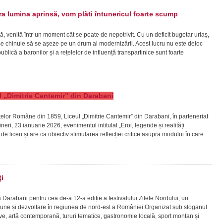
 lumina aprinsă, vom plăti întunericul foarte scump
ă, venită într-un moment cât se poate de nepotrivit. Cu un deficit bugetar uriaș,
ră se chinuie să se așeze pe un drum al modernizării. Acest lucru nu este deloc
lică a baronilor și a rețelelor de influență transpartinice sunt foarte
eul „Dimitrie Cantemir” din Darabani
patelor Române din 1859, Liceul „Dimitrie Cantemir” din Darabani, în parteneriat
ineri, 23 ianuarie 2026, evenimentul intitulat „Eroi, legende și realități
vi de liceu și are ca obiectiv stimularea reflecției critice asupra modului în care
i
la Darabani pentru cea de-a 12-a ediție a festivalului Zilele Nordului, un
ziune și dezvoltare în regiunea de nord-est a României.Organizat sub sloganul
live, artă contemporană, tururi tematice, gastronomie locală, sport montan și