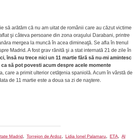
uie să arătăm că nu am uitat de românii care au căzut victime
aflat şi câteva persoane din zona oraşului Darabani, printre
ânăra mergea la muncă în acea dimineaţă. Se afla în trenul
re Madrid. A fost grav rănită şi a stat internată 21 de zile în
ci, însă nu trece nici un 11 martie fără să nu-mi amintesc
ă, ca să pot povesti acum despre acele momente
a, care a primit ulterior cetăţenia spaniolă. Acum în vârstă de
ata de 11 martie este a doua sa zi de naştere.
,
,
,
,
tate Madrid
Torrejon de Ardoz
Lidia Ionel Palamaru
ETA
Al