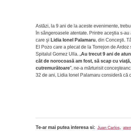
Astăzi, la 9 ani de la aceste evenimente, treb
în sângeroasele atentate. Printre aceştia s-au 
care şi
Lidia Ionel Palamaru
, din Conceşti. T
El Pozo care a plecat de la Torrejon de Ardoz sp
Spitalul Gomez Ulla. „
Au trecut 9 ani de atun
cât de norocoasă am fost, să scap cu viaţ
cutremurătoare
”, ne-a mărturisit conceşteanc
32 de ani, Lidia Ionel Palamaru consideră că d
Te-ar mai putea interesa si:
,
Juan Carlos
aten