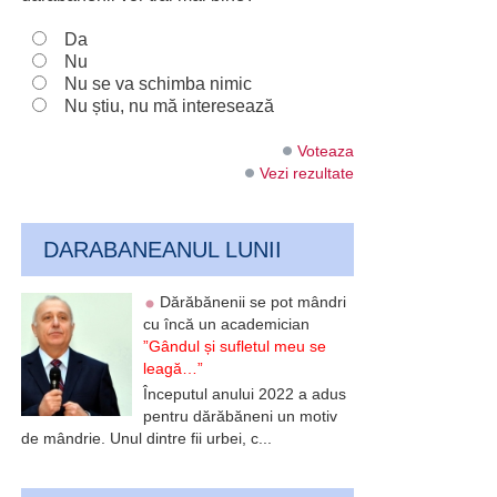
Da
Nu
Nu se va schimba nimic
Nu știu, nu mă interesează
Voteaza
Vezi rezultate
DARABANEANUL LUNII
Dărăbănenii se pot mândri
cu încă un academician
”Gândul și sufletul meu se
leagă…”
Începutul anului 2022 a adus
pentru dărăbăneni un motiv
de mândrie. Unul dintre fii urbei, c...