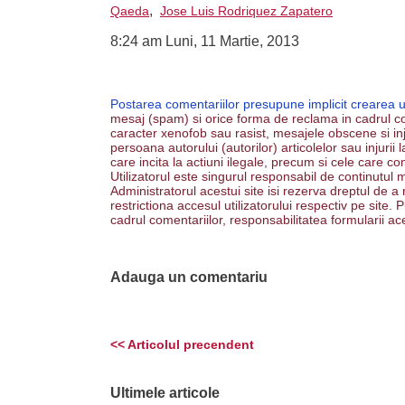
,
Qaeda
Jose Luis Rodriquez Zapatero
8:24 am Luni, 11 Martie, 2013
Postarea comentariilor presupune implicit crearea 
mesaj (spam) si orice forma de reclama in cadrul co
caracter xenofob sau rasist, mesajele obscene si inju
persoana autorului (autorilor) articolelor sau injurii
care incita la actiuni ilegale, precum si cele care co
Utilizatorul este singurul responsabil de continutul m
Administratorul acestui site isi rezerva dreptul de a
restrictiona accesul utilizatorului respectiv pe site
cadrul comentariilor, responsabilitatea formularii ac
Adauga un comentariu
<< Articolul precendent
Ultimele articole