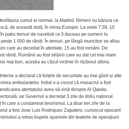
i desfășura cursul ei normal, la Madrid. Nimeni nu bănuia ce
scă, de această dată, în inima Europei. La orele 7:39, 10
patru trenuri de navetiști ce îi duceau pe oameni la
 peste 1 000 de răniți. În trenuri, pe lângă muncitori se aflau
răini care au decedat în atentate, 15 au fost români. De
 răniți. Românii au fost străinii care au dat cel mai mare
ai mai bun, aceștia au căzut victime în războiul altora.
 Interne a declarat că forțele de securitate au mai găsit și alte
nirea ambulanțelor. Inițial s-a crezut că masacrul a fost
endicarea atentatului avea să vină dinspre Al Qaeda.
ctorală, iar Guvernul a decretat 3 zile de doliu național.
 în care a condamnat terorismul. La doar trei zile de la
ătorul a fost Jose Luis Rodriquez Zapatero, cunoscut opozant
-ministrul a retras trupele spaniole din teatrele de operațiuni