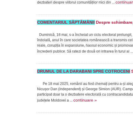
continua
dezbateri despre viitorul comunităților mici din ...
COMENTARIUL SĂPTĂMÂNII
Despre schimbare, 
Duminică, 18 mai, s-a încheiat un ciclu electoral prelungit,
îndoială, anul în care societatea românească a transmis cel 
reale, corupția în expansiune, haosul economic și promovare
încrederii publice. Să ratezi de două ori intrarea în turul al ..
DRUMUL DE LA DARABANI SPRE COTROCENI
S
Pe 18 mai 2025, românii au fost chemați pentru a-și alege p
Nicușor Dan (independent) și George Simion (AUR). Campan
participat doar la o dezbatere electorală cu contracandidatu
continuare »
județele Moldovei a ...