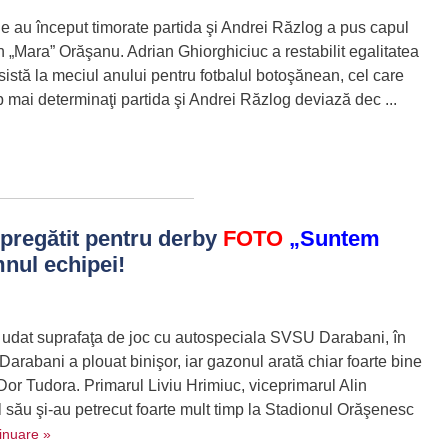
 au început timorate partida şi Andrei Răzlog a pus capul
n „Mara” Orăşanu. Adrian Ghiorghiciuc a restabilit egalitatea
sistă la meciul anului pentru fotbalul botoşănean, cel care
 mai determinaţi partida şi Andrei Răzlog deviază dec ...
pregătit pentru derby
FOTO
„Suntem
mnul echipei!
 udat suprafaţa de joc cu autospeciala SVSU Darabani, în
 Darabani a plouat binişor, iar gazonul arată chiar foarte bine
or Tudora. Primarul Liviu Hrimiuc, viceprimarul Alin
ul său şi-au petrecut foarte mult timp la Stadionul Orăşenesc
inuare »