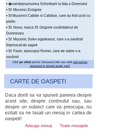
• �naintepraznuirea Schimbarii la fata a Domnului
• Sf. Mucenic Evsignie
• Sf Mucenici Catidie si Catidian, care au fost ucisi cu
pietre
• Sf. Nona, maica Sf. Grigorie cuvântatorul de
Dumnezeu
• Sf. Mucenic Solev egipteanul, care s-a savârsit
împroscat de sageti
• Sf. Favie, episcopul Romei, care de sabie s-a
savârsit
Click
pe sfinti
pentru Sinaxarul zilei sau click
aici pentru
sinaxarul in format audio mp3
CARTE DE OASPETI
Daca doriti sa va spuneti parerea despre
acest site, despre continutul sau, sau
despre un subiect care va preocupa, nu
ezitati sa ne lasati un mesaj in cartea de
oaspeti!
Adauga mesaj
Toate mesajele