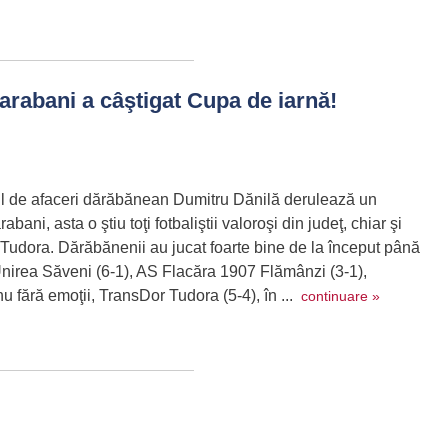
rabani a câştigat Cupa de iarnă!
l de afaceri dărăbănean Dumitru Dănilă derulează un
abani, asta o ştiu toţi fotbaliştii valoroşi din judeţ, chiar şi
Tudora. Dărăbănenii au jucat foarte bine de la început până
 Unirea Săveni (6-1), AS Flacăra 1907 Flămânzi (3-1),
nu fără emoţii, TransDor Tudora (5-4), în ...
continuare »