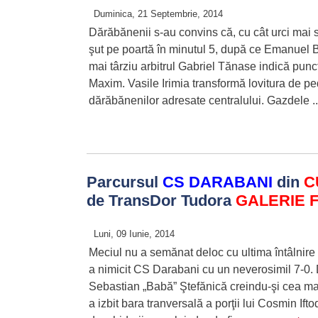
Duminica, 21 Septembrie, 2014
Dărăbănenii s-au convins că, cu cât urci mai 
şut pe poartă în minutul 5, după ce Emanuel B
mai târziu arbitrul Gabriel Tănase indică punct
Maxim. Vasile Irimia transformă lovitura de pe
dărăbănenilor adresate centralului. Gazdele .
Parcursul
CS DARABANI
din
C
de TransDor Tudora
GALERIE 
Luni, 09 Iunie, 2014
Meciul nu a semănat deloc cu ultima întâlnir
a nimicit CS Darabani cu un neverosimil 7-0. 
Sebastian „Babă” Ştefănică creindu-şi cea ma
a izbit bara tranversală a porţii lui Cosmin Ifto