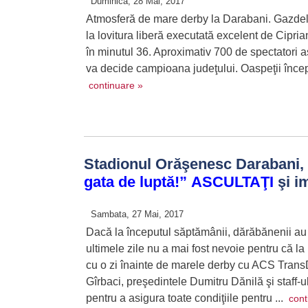
Duminica, 28 Mai, 2017
Atmosferă de mare derby la Darabani. Gazdele
la lovitura liberă executată excelent de Cipria
în minutul 36. Aproximativ 700 de spectatori a
va decide campioana judeţului. Oaspeţii încep
continuare »
Stadionul Orăşenesc Darabani, 
gata de luptă!”
ASCULTAŢI
şi i
Sambata, 27 Mai, 2017
Dacă la începutul săptămânii, dărăbănenii au
ultimele zile nu a mai fost nevoie pentru că la
cu o zi înainte de marele derby cu ACS TransD
Gîrbaci, preşedintele Dumitru Dănilă şi staff-
pentru a asigura toate condiţiile pentru ...
cont