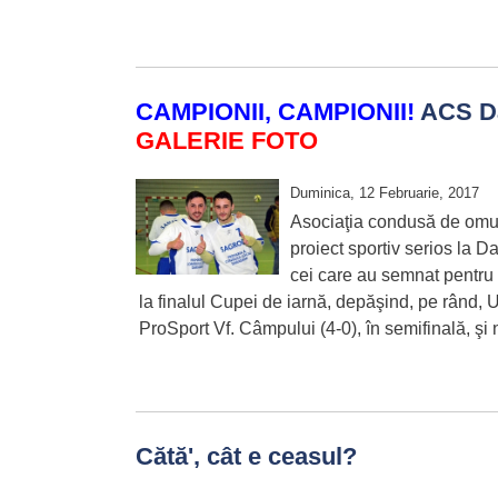
CAMPIONII, CAMPIONII!
ACS Da
GALERIE FOTO
Duminica, 12 Februarie, 2017
Asociaţia condusă de omu
proiect sportiv serios la Dar
cei care au semnat pentru 
la finalul Cupei de iarnă, depăşind, pe rând,
ProSport Vf. Câmpului (4-0), în semifinală, şi 
Cătă', cât e ceasul?