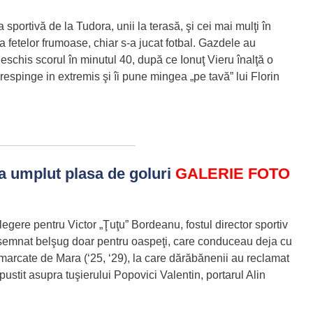
ortivă de la Tudora, unii la terasă, şi cei mai mulţi în
ra fetelor frumoase, chiar s-a jucat fotbal. Gazdele au
eschis scorul în minutul 40, după ce Ionuţ Vieru înalţă o
respinge in extremis şi îi pune mingea „pe tavă” lui Florin
a umplut plasa de goluri
GALERIE FOTO
gere pentru Victor „Ţuţu” Bordeanu, fostul director sportiv
însemnat belşug doar pentru oaspeţi, care conduceau deja cu
 marcate de Mara (‘25, ‘29), la care dărăbănenii au reclamat
ăpustit asupra tuşierului Popovici Valentin, portarul Alin