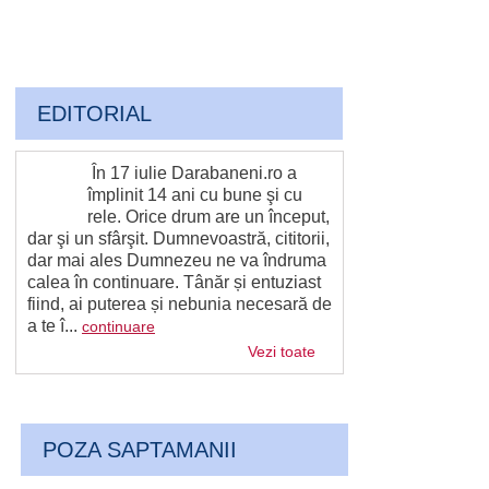
EDITORIAL
În 17 iulie Darabaneni.ro a
împlinit 14 ani cu bune şi cu
rele. Orice drum are un început,
dar şi un sfârşit. Dumnevoastră, cititorii,
dar mai ales Dumnezeu ne va îndruma
calea în continuare. Tânăr și entuziast
fiind, ai puterea și nebunia necesară de
a te î...
continuare
Vezi toate
POZA SAPTAMANII