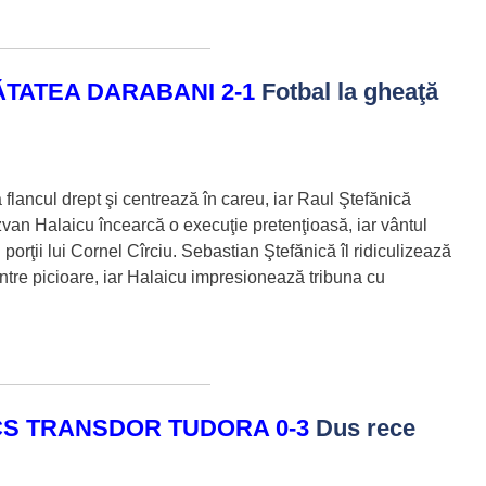
TATEA DARABANI 2-1
Fotbal la gheaţă
lancul drept şi centrează în careu, iar Raul Ştefănică
ăzvan Halaicu încearcă o execuţie pretenţioasă, iar vântul
orţii lui Cornel Cîrciu. Sebastian Ştefănică îl ridiculizează
intre picioare, iar Halaicu impresionează tribuna cu
S TRANSDOR TUDORA 0-3
Dus rece