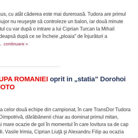
sus, cu atât căderea este mai dureroasă. Tudora are primul
ujor nu reuşeşte să controleze un balon, iar două minute
ul cu var după o intrare a lui Ciprian Turcan la Mihail
deapsă după ce se încheie „ploaia” de înjurături a
..
continuare »
UPA ROMANIEI
oprit in „statia” Dorohoi
FOTO
e a celor două echipe din campionat, în care TransDor Tudora
Dimpotrivă, dărăbănenii chiar au dominat primul mitan,
i mare ocazie de gol în momentul în care lovitura sa de cap
di. Vasile Irimia, Ciprian Liuţă şi Alexandru Filip au ocazia