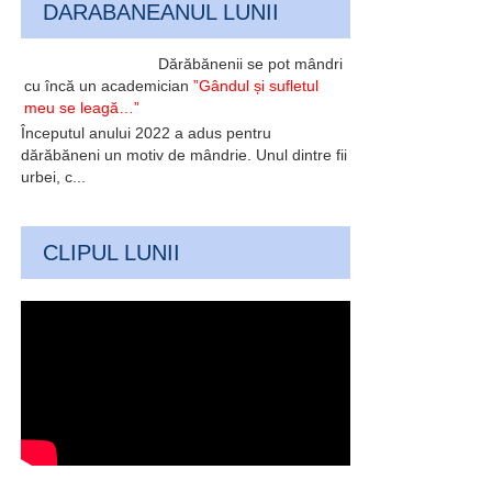
DARABANEANUL LUNII
Dărăbănenii se pot mândri
cu încă un academician
”Gândul și sufletul
meu se leagă…”
Începutul anului 2022 a adus pentru
dărăbăneni un motiv de mândrie. Unul dintre fii
urbei, c...
CLIPUL LUNII