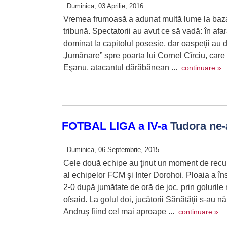
Duminica, 03 Aprilie, 2016
Vremea frumoasă a adunat multă lume la baza sp
tribună. Spectatorii au avut ce să vadă: în afa
dominat la capitolul posesie, dar oaspeţii au d
„lumânare” spre poarta lui Cornel Cîrciu, care 
Eşanu, atacantul dărăbănean ...
continuare »
FOTBAL LIGA a IV-a
Tudora ne-
Duminica, 06 Septembrie, 2015
Cele două echipe au ţinut un moment de recule
al echipelor FCM şi Inter Dorohoi. Ploaia a 
2-0 după jumătate de oră de joc, prin golurile
ofsaid. La golul doi, jucătorii Sănătăţii s-au n
Andruş fiind cel mai aproape ...
continuare »