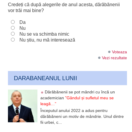
Credeți că după alegerile de anul acesta, dărăbănenii
vor trăi mai bine?
Da
Nu
Nu se va schimba nimic
Nu știu, nu mă interesează
Voteaza
Vezi rezultate
DARABANEANUL LUNII
Dărăbănenii se pot mândri cu încă un
academician
”Gândul și sufletul meu se
leagă…”
Începutul anului 2022 a adus pentru
dărăbăneni un motiv de mândrie. Unul dintre
fii urbei, c...