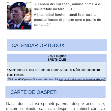
Tânără din Darabani, admisă prima la o
universitate militară
FOTO
A jucat fotbal feminin, cântă la chitară, a
practicat karate și țintește spre o poziție de
comandă în ...
CALENDAR ORTODOX
Joi, 6 august
SFINTII ZILEI
• Schimbarea la fata a Domnului Dumnezeului si Mântuitorului nostru
Iisus Hristos
Click
pe sfinti
pentru Sinaxarul zilei sau click
aici pentru sinaxarul in format audio mp3
CARTE DE OASPETI
Daca doriti sa va spuneti parerea despre acest site,
despre continutul sau, sau despre un subiect care va