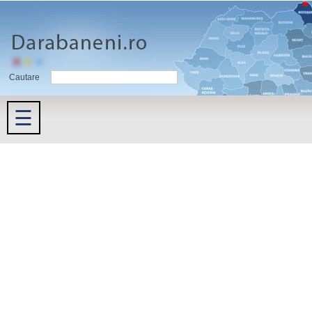
Cautare
☰