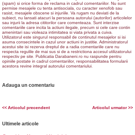
(spam) si orice forma de reclama in cadrul comentariilor. Nu sunt
permise mesajele cu tenta antisociala, cu caracter xenofob sau
rasist, mesajele obscene si injuriile. Va rugam nu deviati de la
subiect, nu lansati atacuri la persoana autorului (autorilor) articolelor
sau injurii la adresa cititorilor care comenteaza. Sunt interzise
comentariile care incita la actiuni ilegale, precum si cele care contin
amenintari sau violeaza intimitatea si viata privata a cuiva.
Utilizatorul este singurul responsabil de continutul mesajelor si isi
asuma consecintele in cazul unor actiuni in justitie. Administratorul
acestui site isi rezerva dreptul de a radia comentariile care nu
respecta regulile de mai sus si de a restrictiona accesul utilizatorului
respectiv pe site. Publicatia Darabaneni.ro nu raspunde pentru
opiniile postate in cadrul comentariilor, responsabilitatea formularii
acestora revine integral autorului comentariului.
Adauga un comentariu
<< Articolul precendent
Articolul urmator >>
Ultimele articole