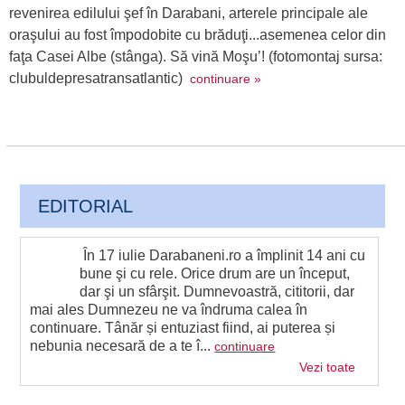
revenirea edilului şef în Darabani, arterele principale ale
oraşului au fost împodobite cu brăduţi...asemenea celor din
faţa Casei Albe (stânga). Să vină Moşu’! (fotomontaj sursa:
clubuldepresatransatlantic)
continuare »
EDITORIAL
În 17 iulie Darabaneni.ro a împlinit 14 ani cu
bune şi cu rele. Orice drum are un început,
dar şi un sfârşit. Dumnevoastră, cititorii, dar
mai ales Dumnezeu ne va îndruma calea în
continuare. Tânăr și entuziast fiind, ai puterea și
nebunia necesară de a te î...
continuare
Vezi toate