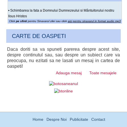
• Schimbarea la fata a Domnului Dumnezeului si Mântuitorului nostru
Iisus Hristos
Click
pe sfinti
pentru Sinaxarul zilei sau click
aici pentru sinaxarul in format audio mp3
CARTE DE OASPETI
Daca doriti sa va spuneti parerea despre acest site,
despre continutul sau, sau despre un subiect care va
preocupa, nu ezitati sa ne lasati un mesaj in cartea de
oaspeti!
Adauga mesaj
Toate mesajele
Home
Despre Noi
Publicitate
Contact