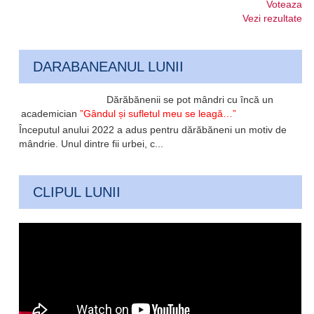
Voteaza
Vezi rezultate
DARABANEANUL LUNII
Dărăbănenii se pot mândri cu încă un
academician
”Gândul și sufletul meu se leagă…”
Începutul anului 2022 a adus pentru dărăbăneni un motiv de
mândrie. Unul dintre fii urbei, c...
CLIPUL LUNII