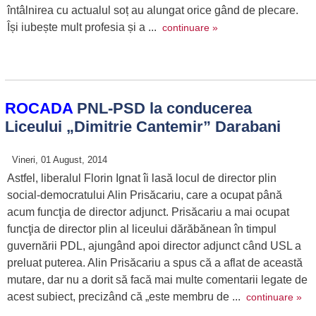
întâlnirea cu actualul soț au alungat orice gând de plecare.
Își iubește mult profesia și a ...
continuare »
ROCADA
PNL-PSD la conducerea
Liceului „Dimitrie Cantemir” Darabani
Vineri, 01 August, 2014
Astfel, liberalul Florin Ignat îi lasă locul de director plin
social-democratului Alin Prisăcariu, care a ocupat până
acum funcţia de director adjunct. Prisăcariu a mai ocupat
funcţia de director plin al liceului dărăbănean în timpul
guvernării PDL, ajungând apoi director adjunct când USL a
preluat puterea. Alin Prisăcariu a spus că a aflat de această
mutare, dar nu a dorit să facă mai multe comentarii legate de
acest subiect, precizând că „este membru de ...
continuare »