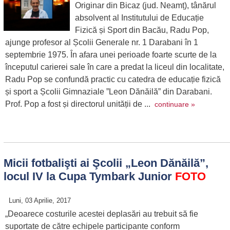
Originar din Bicaz (jud. Neamț), tânărul
absolvent al Institutului de Educație
Fizică și Sport din Bacău, Radu Pop,
ajunge profesor al Școlii Generale nr. 1 Darabani în 1
septembrie 1975. În afara unei perioade foarte scurte de la
începutul carierei sale în care a predat la liceul din localitate,
Radu Pop se confundă practic cu catedra de educație fizică
și sport a Școlii Gimnaziale ”Leon Dănăilă” din Darabani.
Prof. Pop a fost și directorul unității de ...
continuare »
Micii fotbalişti ai Şcolii „Leon Dănăilă”,
locul IV la Cupa Tymbark Junior
FOTO
Luni, 03 Aprilie, 2017
„Deoarece costurile acestei deplasări au trebuit să fie
suportate de către echipele participante conform