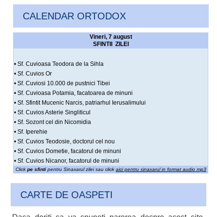
CALENDAR ORTODOX
Vineri, 7 august
SFINTII ZILEI
• Sf. Cuvioasa Teodora de la Sihla
• Sf. Cuvios Or
• Sf. Cuviosi 10.000 de pustnici Tibei
• Sf. Cuvioasa Potamia, facatoarea de minuni
• Sf. Sfintit Mucenic Narcis, patriarhul Ierusalimului
• Sf. Cuvios Asterie Singliticul
• Sf. Sozont cel din Nicomidia
• Sf. Iperehie
• Sf. Cuvios Teodosie, doctorul cel nou
• Sf. Cuvios Dometie, facatorul de minuni
• Sf. Cuvios Nicanor, facatorul de minuni
Click
pe sfinti
pentru Sinaxarul zilei sau click
aici pentru sinaxarul in format audio mp3
CARTE DE OASPETI