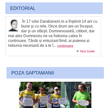
EDITORIAL
În 17 iulie Darabaneni.ro a împlinit 14 ani cu
bune şi cu rele. Orice drum are un început,
dar şi un sfârşit. Dumnevoastră, cititorii, dar
mai ales Dumnezeu ne va îndruma calea în
continuare. Tânăr și entuziast fiind, ai puterea și
nebunia necesară de a te î...
continuare
Vezi toate
POZA SAPTAMANII