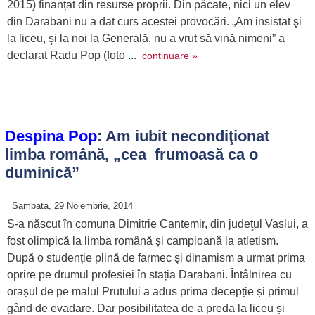
2015) finanțat din resurse proprii. Din păcate, nici un elev
din Darabani nu a dat curs acestei provocări. „Am insistat şi
la liceu, şi la noi la Generală, nu a vrut să vină nimeni” a
declarat Radu Pop (foto ...
continuare »
Despina Pop
: Am iubit necondiţionat
limba română, „cea frumoasă ca o
duminică”
Sambata, 29 Noiembrie, 2014
S-a născut în comuna Dimitrie Cantemir, din judeţul Vaslui, a
fost olimpică la limba română și campioană la atletism.
După o studenție plină de farmec şi dinamism a urmat prima
oprire pe drumul profesiei în stația Darabani. Întâlnirea cu
orașul de pe malul Prutului a adus prima decepție și primul
gând de evadare. Dar posibilitatea de a preda la liceu și