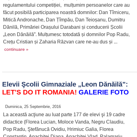
regulamentului competiției, mulțumim persoanelor care au
făcut posibilă participarea noastră domnilor: Dan Tîrniceru,
Mitică Andronache, Dan Țîmpău, Dan Teioșanu, Dumitru
Dănilă, Primăriei Orașului Darabani și conducerii Școlii
„Leon Dănăilă”. Mulțumesc totodată și domnilor Pop Radu,
Crețu Cristian și Zaharia Răzvan care ne-au dus și ...
continuare »
Elevii Şcolii Gimnaziale „Leon Dănăilă”:
LET’S DO IT ROMANIA!
GALERIE FOTO
Duminica, 25 Septembrie, 2016
La această acţiune au luat parte 177 de elevi şi 19 cadre
didactice (Florea Lucian, Moloce Vanda, Negru Claudiu,
Pop Radu, Ştefănucă Ovidiu, Hrimiuc Galia, Florea
Constantin, Apachiţei Diana, Apachiţei Vlad, Palamariu