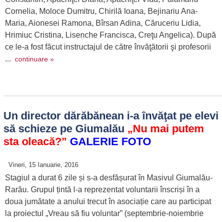
Cornelia, Moloce Dumitru, Chirilă Ioana, Bejinariu Ana-
Maria, Aionesei Ramona, Bîrsan Adina, Căruceriu Lidia,
Hrimiuc Cristina, Lisenche Francisca, Creţu Angelica). După
ce le-a fost făcut instructajul de către învăţătorii şi profesorii
...
continuare »
Un director dărăbănean i-a învăţat pe elevi
să schieze pe Giumalău
„Nu mai putem
sta oleacă?”
GALERIE FOTO
Vineri, 15 Ianuarie, 2016
Stagiul a durat 6 zile și s-a desfășurat în Masivul Giumalău-
Rarău. Grupul țintă l-a reprezentat voluntarii înscriși în a
doua jumătate a anului trecut în asociație care au participat
la proiectul „Vreau să fiu voluntar” (septembrie-noiembrie