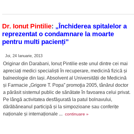
Dr. Ionut Pintilie
:
„Închiderea spitalelor a
reprezentat o condamnare la moarte
pentru multi pacienți”
Joi, 24 Ianuarie, 2013
Originar din Darabani, Ionuț Pintilie este unul dintre cei mai
apreciați medici specialiști în recuperare, medicină fizică și
balneologie din Iași. Absolvent al Universității de Medicină
și Farmacie „Grigore T. Popa” promoţia 2005, tânărul doctor
a părăsit sistemul public de sănătate în favoarea celui privat.
Pe lângă activitatea desfăşurată la patul bolnavului,
dărăbăneanul participă și la simpozioane sau conferițe
naționale și internaționale ...
continuare »