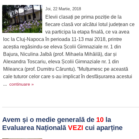
Joi, 22 Martie, 2018
Elevii clasați pe prima poziție de la
fiecare clasă vor alcătui lotul județean ce
va participa la etapa finală, ce va avea
loc la Cluj-Napoca în perioada 11-13 mai 2018, printre
aceștia regăsindu-se eleva Școlii Gimnaziale nr. 1 din
Bajura, Niculina Jalbă (prof. Mihaela Mihăilă), dar și
Alexandra Toscariu, eleva Școlii Gimnaziale nr. 1 din
Mileanca (prof. Dumitru Căruntu). ”Mulțumesc pe această
cale tuturor celor care s-au implicat în desfășurarea acestui
...
continuare »
Avem și o medie generală de
10
la
Evaluarea Națională
VEZI
cui aparține