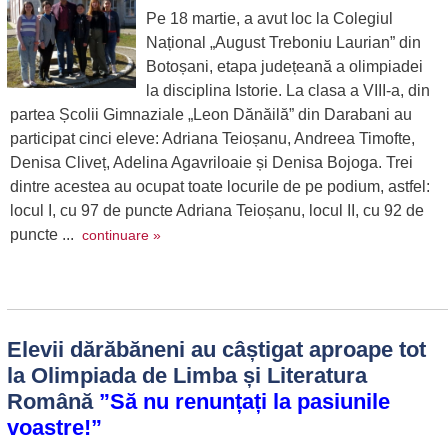
Pe 18 martie, a avut loc la Colegiul
Național „August Treboniu Laurian” din
Botoșani, etapa județeană a olimpiadei
la disciplina Istorie. La clasa a VIII-a, din
partea Școlii Gimnaziale „Leon Dănăilă” din Darabani au
participat cinci eleve: Adriana Teioșanu, Andreea Timofte,
Denisa Cliveț, Adelina Agavriloaie și Denisa Bojoga. Trei
dintre acestea au ocupat toate locurile de pe podium, astfel:
locul I, cu 97 de puncte Adriana Teioșanu, locul II, cu 92 de
puncte ...
continuare »
Elevii dărăbăneni au câștigat aproape tot
la Olimpiada de Limba și Literatura
Română
”Să nu renunțați la pasiunile
voastre!”