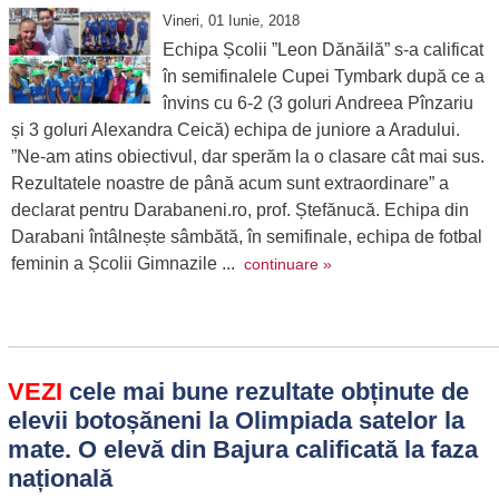
Vineri, 01 Iunie, 2018
Echipa Școlii ”Leon Dănăilă” s-a calificat
în semifinalele Cupei Tymbark după ce a
învins cu 6-2 (3 goluri Andreea Pînzariu
și 3 goluri Alexandra Ceică) echipa de juniore a Aradului.
”Ne-am atins obiectivul, dar sperăm la o clasare cât mai sus.
Rezultatele noastre de până acum sunt extraordinare” a
declarat pentru Darabaneni.ro, prof. Ștefănucă. Echipa din
Darabani întâlnește sâmbătă, în semifinale, echipa de fotbal
feminin a Școlii Gimnazile ...
continuare »
VEZI
cele mai bune rezultate obținute de
elevii botoșăneni la Olimpiada satelor la
mate. O elevă din Bajura calificată la faza
națională