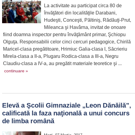
La activitate au participat circa 80 de
învăţători din localităţile Darabani,
Hudeşti, Conceşti, Păltiniş, Rădăuţi-Prut,
Mileanca şi Havârna, invitat de onoare
fiind doamna inspector pentru învăţământ primar, Şchiopu
Olguţa. Responsabilii celor cinci cercuri pedagogice, Chirilă
Maricel-clasa pregătitoare, Hrimiuc Galia-clasa I, Săcrieriu
Mirela-clasa a II-a, Plugaru Rodica-clasa a III-a, Negru
Claudiu-clasa a IV-a, au pregătit materiale teoretice şi ...
continuare »
Elevă a Şcolii Gimnaziale „Leon Dănăilă”,
calificată la faza naţională a unui concurs
de limba română