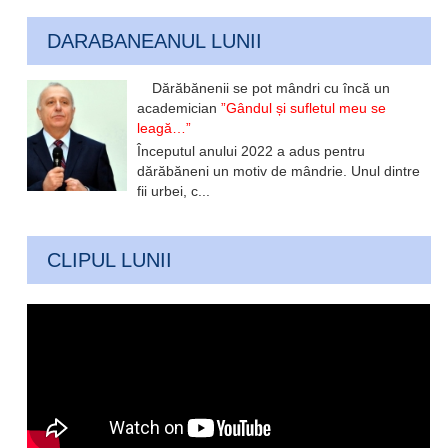
DARABANEANUL LUNII
Dărăbănenii se pot mândri cu încă un
academician
”Gândul și sufletul meu se
leagă…”
Începutul anului 2022 a adus pentru
dărăbăneni un motiv de mândrie. Unul dintre
fii urbei, c...
CLIPUL LUNII