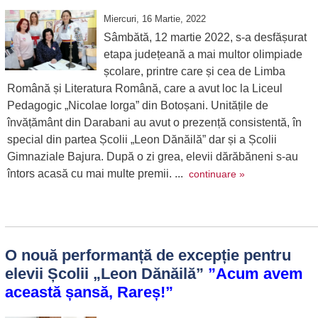
Miercuri, 16 Martie, 2022
Sâmbătă, 12 martie 2022, s-a desfășurat
etapa județeană a mai multor olimpiade
școlare, printre care și cea de Limba
Română și Literatura Română, care a avut loc la Liceul
Pedagogic „Nicolae Iorga” din Botoșani. Unitățile de
învățământ din Darabani au avut o prezență consistentă, în
special din partea Școlii „Leon Dănăilă” dar și a Școlii
Gimnaziale Bajura. După o zi grea, elevii dărăbăneni s-au
întors acasă cu mai multe premii. ...
continuare »
O nouă performanță de excepție pentru
elevii Școlii „Leon Dănăilă”
”Acum avem
această șansă, Rareș!”