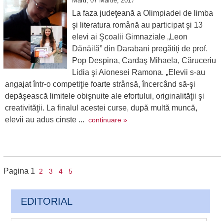
Marti, 07 Martie, 2017
La faza judeţeană a Olimpiadei de limba
şi literatura română au participat şi 13
elevi ai Şcoalii Gimnaziale „Leon
Dănăilă” din Darabani pregătiţi de prof.
Pop Despina, Cardaş Mihaela, Căruceriu
Lidia şi Aionesei Ramona. „Elevii s-au
angajat într-o competiţie foarte strânsă, încercând să-şi
depăşească limitele obişnuite ale efortului, originalităţii şi
creativităţii. La finalul acestei curse, după multă muncă,
elevii au adus cinste ...
continuare »
Pagina
1
2
3
4
5
EDITORIAL