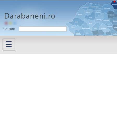
Cautare
☰