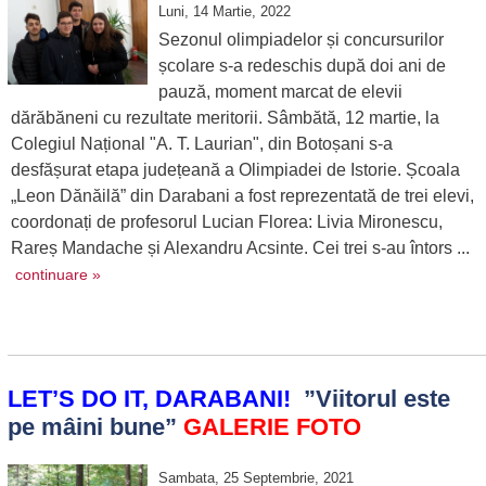
Luni, 14 Martie, 2022
Sezonul olimpiadelor și concursurilor
școlare s-a redeschis după doi ani de
pauză, moment marcat de elevii
dărăbăneni cu rezultate meritorii. Sâmbătă, 12 martie, la
Colegiul Național "A. T. Laurian", din Botoșani s-a
desfășurat etapa județeană a Olimpiadei de Istorie. Școala
„Leon Dănăilă” din Darabani a fost reprezentată de trei elevi,
coordonați de profesorul Lucian Florea: Livia Mironescu,
Rareș Mandache și Alexandru Acsinte. Cei trei s-au întors ...
continuare »
LET’S DO IT, DARABANI!
”Viitorul este
pe mâini bune”
GALERIE FOTO
Sambata, 25 Septembrie, 2021