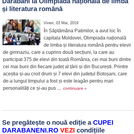
Darabani la Olimpiada națională de limba
și literatura română
Vineri, 03 Mai, 2019
În Săptămâna Patimilor, a avut loc în
capitala Moldovei, Olimpiada națională
de limba și literatura română pentru elevii
de gimnaziu, care a cuprins două secțiuni, la care au
participat 375 de elevi din toată România, cei mai buni dintre
cei mai buni din fiecare județ al țării și din București. Printre
aceștia și-au croit drum și 7 elevi din județul Botoșani, care
de-a lungul timpului a fost și este leagăn pentru mari
personalități ce și-au pus ...
continuare »
Se pregătește o nouă ediție a
CUPEI
DARABANENI.RO
VEZI
condițiile