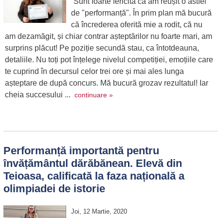
”Sunt foarte fericită că am reușit o astfel
de "performanță". În prim plan mă bucură
că încrederea oferită mie a rodit, că nu
am dezamăgit, și chiar contrar așteptărilor nu foarte mari, am
surprins plăcut! Pe poziție secundă stau, ca întotdeauna,
detaliile. Nu toți pot înțelege nivelul competiției, emoțiile care
te cuprind în decursul celor trei ore și mai ales lunga
așteptare de după concurs. Mă bucură grozav rezultatul! Iar
cheia succesului ...
continuare »
Performanță importantă pentru
învățământul dărăbănean. Elevă din
Teioasa, calificată la faza națională a
olimpiadei de istorie
Joi, 12 Martie, 2020