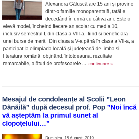
Alexandra Gălușcă are 15 ani și provine
dintr-o familie monoparentală, tatăl ei
decedând în urmă cu câțiva ani. Este o
elevă model, încheind fiecare an școlar cu media 10,
inclusiv semestrul I, din clasa a VIII-a, fiind și beneficiara
unei burse de merit. Din clasa a V-a până în clasa a VII-a, a
participat la olimpiada locală și județeană de limba și
literatura română, obținând, întotdeauna, rezultate
remarcabile, alături de profesoarele ...
continuare »
Mesajul de condoleanțe al Școlii ”Leon
Dănăilă” după decesul prof. Pop
”Noi încă
vă așteptăm la primul sunet al
clopoțelului…”
Duminica, 18 August, 2019