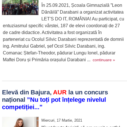
În 25.09.2021, Școala Gimnazială ”Leon
Dănăilă” Darabani a organizat activitatea
LET'S DO IT, ROMÂNIA! Au participat, cu
entuziasmul specific vârstei, 187 de elevi coordonați de 27
de cadre didactice. Activitatea a fost organizată în
parteneriat cu Ocolul Silvic Darabani reprezentată de domnii
ing. Amitrului Gabriel, șef Ocol Silvic Darabani, ing.
Comanac Ștefan-Theodor, pădurar Lungu Ionel, pădurar
Maftei Doru și Primăria orașului Darabani ...
continuare »
Elevă din Bajura,
AUR
la un concurs
național
”Nu toți pot înțelege nivelul
competiției...”
Miercuri, 17 Martie, 2021