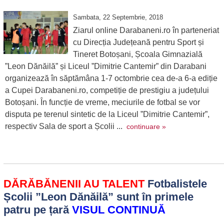
Sambata, 22 Septembrie, 2018
Ziarul online Darabaneni.ro în parteneriat
cu Direcția Județeană pentru Sport și
Tineret Botoșani, Școala Gimnazială
”Leon Dănăilă” și Liceul ”Dimitrie Cantemir” din Darabani
organizează în săptămâna 1-7 octombrie cea de-a 6-a ediție
a Cupei Darabaneni.ro, competiție de prestigiu a județului
Botoșani. În funcție de vreme, meciurile de fotbal se vor
disputa pe terenul sintetic de la Liceul ”Dimitrie Cantemir”,
respectiv Sala de sport a Școlii ...
continuare »
DĂRĂBĂNENII AU TALENT
Fotbalistele
Școlii ”Leon Dănăilă” sunt în primele
patru pe țară
VISUL CONTINUĂ