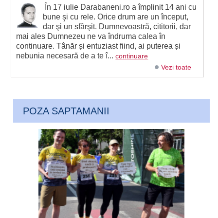
În 17 iulie Darabaneni.ro a împlinit 14 ani cu
bune şi cu rele. Orice drum are un început,
dar şi un sfârşit. Dumnevoastră, cititorii, dar
mai ales Dumnezeu ne va îndruma calea în
continuare. Tânăr și entuziast fiind, ai puterea și
nebunia necesară de a te î...
continuare
Vezi toate
POZA SAPTAMANII