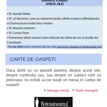
Duminica, 9 august
SFINTII ZILEI
• Sf. Apostol Matia
• Sf. 10 Mucenici, care au marturisit pentru sfânta icoana a Mântuitorului
si Dumnezeului nostru Iisus Hristos
• Sf. Mucenic Antonim
• Sf. Cuvios Psoe
• Pomenirea aflarii icoanei celei nefacute de mâna de om si cinstite din
Camoliane
Click
pe sfinti
pentru Sinaxarul zilei sau click
aici pentru sinaxarul in format audio mp3
CARTE DE OASPETI
Daca doriti sa va spuneti parerea despre acest site,
despre continutul sau, sau despre un subiect care va
preocupa, nu ezitati sa ne lasati un mesaj in cartea de
oaspeti!
Adauga mesaj
Toate mesajele