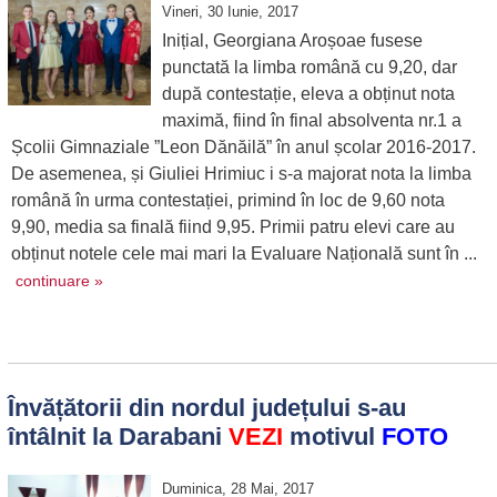
Vineri, 30 Iunie, 2017
Inițial, Georgiana Aroșoae fusese
punctată la limba română cu 9,20, dar
după contestație, eleva a obținut nota
maximă, fiind în final absolventa nr.1 a
Școlii Gimnaziale ”Leon Dănăilă” în anul școlar 2016-2017.
De asemenea, și Giuliei Hrimiuc i s-a majorat nota la limba
română în urma contestației, primind în loc de 9,60 nota
9,90, media sa finală fiind 9,95. Primii patru elevi care au
obținut notele cele mai mari la Evaluare Națională sunt în ...
continuare »
Învățătorii din nordul județului s-au
întâlnit la Darabani
VEZI
motivul
FOTO
Duminica, 28 Mai, 2017